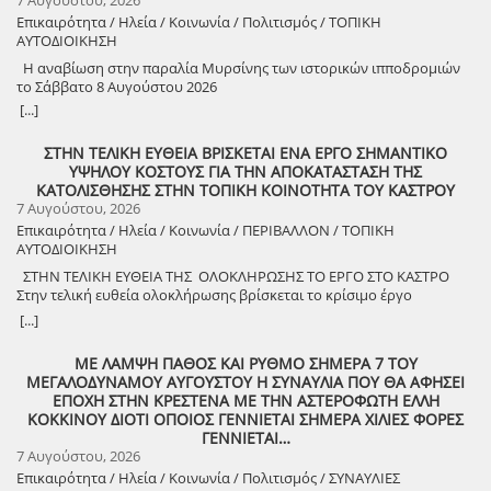
Αθήνας – Γωγώ Κανελλοπούλου, εκπαιδευτικός – Νίκος
Επικαιρότητα / Ηλεία / Κοινωνία / Πολιτισμός / ΤΟΠΙΚΗ
Σιάκκουλης, Πρόεδρος eco action Νεμούτας Θα ακολουθήσoυν
ΑΥΤΟΔΙΟΙΚΗΣΗ
χοροί της Ηλείας από το Λύκειο Ελληνίδων Πύργου Η είσοδος για
την πολιτιστική εκδήλωση είναι ελεύθερη. Μετά το πέρας της
Η αναβίωση στην παραλία Μυρσίνης των ιστορικών ιπποδρομιών
εκδήλωσης, σας προσκαλούμε να διασκεδάσουμε όλοι μαζί με
το Σάββατο 8 Αυγούστου 2026
ζωντανή παραδοσιακή μουσική από τη μουσική ομάδα του
[...]
Λύσανδρου Παναγόπουλου, σε μια βραδιά γεμάτη κέφι, χορό και
γεύσεις. Θα προσφερθούν παραδοσιακά εδέσματα. Πρόσκληση
ΣΤΗΝ ΤΕΛΙΚΗ ΕΥΘΕΙΑ ΒΡΙΣΚΕΤΑΙ ΕΝΑ ΕΡΓΟ ΣΗΜΑΝΤΙΚΟ
συμμετοχής στο γλέντι: 10 ευρώ ανά άτομο.
ΥΨΗΛΟΥ ΚΟΣΤΟΥΣ ΓΙΑ ΤΗΝ ΑΠΟΚΑΤΑΣΤΑΣΗ ΤΗΣ
ΚΑΤΟΛΙΣΘΗΣΗΣ ΣΤΗΝ ΤΟΠΙΚΗ ΚΟΙΝΟΤΗΤΑ ΤΟΥ ΚΑΣΤΡΟΥ
7 Αυγούστου, 2026
Επικαιρότητα / Ηλεία / Κοινωνία / ΠΕΡΙΒΑΛΛΟΝ / ΤΟΠΙΚΗ
ΑΥΤΟΔΙΟΙΚΗΣΗ
ΣΤΗΝ ΤΕΛΙΚΗ ΕΥΘΕΙΑ ΤΗΣ ΟΛΟΚΛΗΡΩΣΗΣ ΤΟ ΕΡΓΟ ΣΤΟ ΚΑΣΤΡΟ
Στην τελική ευθεία ολοκλήρωσης βρίσκεται το κρίσιμο έργο
αποκατάστασης της κατολίσθησης στην Τ.Κ. Κάστρου,
[...]
προϋπολογισμού 1,25 εκατομμυρίων ευρώ. Έπειτα από αυτοψία που
πραγματοποίησε ο Δήμαρχος Ανδραβίδας-Κυλλήνης, Γιάννης
ΜΕ ΛΑΜΨΗ ΠΑΘΟΣ ΚΑΙ ΡΥΘΜΟ ΣΗΜΕΡΑ 7 ΤΟΥ
Λέντζας, μαζί με κλιμάκιο της Τεχνικής Υπηρεσίας και εκπροσώπους
ΜΕΓΑΛΟΔΥΝΑΜΟΥ ΑΥΓΟΥΣΤΟΥ Η ΣΥΝΑΥΛΙΑ ΠΟΥ ΘΑ ΑΦΗΣΕΙ
της δημοτικής αρχής, διαπιστώθηκε πως οι παρεμβάσεις προχωρούν
ΕΠΟΧΗ ΣΤΗΝ ΚΡΕΣΤΕΝΑ ΜΕ ΤΗΝ ΑΣΤΕΡΟΦΩΤΗ ΕΛΛΗ
άμεσα και αυστηρά εντός των χρονοδιαγραμμάτων. ​Το έργο
ΚΟΚΚΙΝΟΥ ΔΙΟΤΙ ΟΠΟΙΟΣ ΓΕΝΝΙΕΤΑΙ ΣΗΜΕΡΑ ΧΙΛΙΕΣ ΦΟΡΕΣ
χρηματοδοτείται από το Εθνικό Πρόγραμμα Ανάπτυξης και στο
ΓΕΝΝΙΕΤΑΙ…
πλαίσιο των εξειδικευμένων εργασιών πραγματοποιήθηκαν
7 Αυγούστου, 2026
εκσκαφές για την απομάκρυνση των χαλαρών εδαφών,
Επικαιρότητα / Ηλεία / Κοινωνία / Πολιτισμός / ΣΥΝΑΥΛΙΕΣ
κατασκευάστηκε ισχυρός τοίχος αντιστήριξης και τοποθετήθηκε