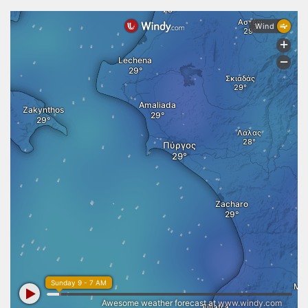
επίσης στις επόμενες ημέρες, μπαίνει σε φάση δημοπράτησης, με
το εμβληματικό μνημείο της Φιγαλείας. Παράλληλα, ανέδειξε με τον
ορίζοντα έναρξης εργασιών, πριν το τέλος του έτους, όπως και τα
πιο ουσιαστικό τρόπο ένα διαχρονικό αίτημα της τοπικής κοινωνίας:
προαναφερθέντα έργα. Ο Δήμαρχος Άρης Παναγιωτόπουλος, από την
την ολοκλήρωση των εργασιών αναστήλωσης και την απομάκρυνση
πλευρά του δήλωσε: «Η ανάπτυξη ενός τόπου δεν κρίνεται από τις
του προσωρινού στεγάστρου, ώστε ο Ναός του Επικούριου
εξαγγελίες, αλλά από την πρόοδο των έργων που αλλάζουν την
Απόλλωνα, Μνημείο Παγκόσμιας Κληρονομιάς της UNESCO, να
καθημερινότητα των ανθρώπων. Η σημερινή αναλυτική ενημέρωση
αποδοθεί πλήρως στην ιστορία, στον πολιτισμό και στους επισκέπτες
από τον Αντιπεριφερειάρχη Υποδομών & Έργων, κ. Βασίλη
του. Ο Πρόεδρος του Επιμελητηρίου Ηλείας κ. Κωνσταντίνος
Γιαννόπουλο, επιβεβαίωσε ότι σημαντικές παρεμβάσεις για τον Δήμο
Λεβέντης, ο οποίος παρέστη στη συναυλία, δήλωσε: «Θερμά
Αρχαίας Ολυμπίας προχωρούν με συγκεκριμένο σχεδιασμό και
συγχαρητήρια αξίζουν στον Δήμο Ανδρίτσαινας – Κρεστένων και
χρονοδιάγραμμα. Η μέχρι σήμερα συνεργασία μας με την Περιφέρεια
προσωπικά στον Δήμαρχο κ. Διονύσιο Μπαλιούκο για μια εξαιρετική
Δυτικής Ελλάδας αποδίδει ουσιαστικά αποτελέσματα και αυτό έχει
διοργάνωση που τίμησε τον τόπο μας και ανέδειξε ένα από τα
σημασία για τους πολίτες. Για εμάς, κάθε έργο υποδομής σημαίνει
σημαντικότερα μνημεία του παγκόσμιου πολιτισμού. Πρωτοβουλίες
μεγαλύτερη ασφάλεια, καλύτερη ποιότητα ζωής και περισσότερες
όπως αυτή αποδεικνύουν ότι ο πολιτισμός δεν αποτελεί μόνο
προοπτικές για τον τόπο μας».
στοιχείο της ιστορικής μας ταυτότητας, αλλά και έναν ισχυρό
αναπτυξιακό πυλώνα. Ο Επικούριος Απόλλωνας μπορεί να
αποτελέσει σημείο αναφοράς για τον ποιοτικό τουρισμό, την
εξωστρέφεια της Ηλείας και τη δημιουργία νέων ευκαιριών για την
τοπική οικονομία. Η συγκλονιστική ανταπόκριση του κόσμου
απέδειξε ότι ο Επικούριος Απόλλωνας εξακολουθεί να συγκινεί και να
εμπνέει. Γι’ αυτό η ολοκλήρωση των εργασιών αποκατάστασης και η
απομάκρυνση του στεγάστρου δεν αποτελούν απλώς μια τεχνική
παρέμβαση, αλλά μια εθνική προτεραιότητα. Η Πολιτεία οφείλει να
επιταχύνει τις απαραίτητες διαδικασίες, ώστε η μοναδική
αρχιτεκτονική του Ναού να αναδειχθεί ξανά στο φυσικό της
περιβάλλον και να αποκτήσει τη θέση που πραγματικά της αξίζει
στον διεθνή πολιτιστικό χάρτη. Το Επιμελητήριο Ηλείας θα συνεχίσει