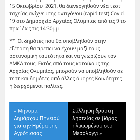
15 Οκτωβρίου 2021, θα διενεργηθούν νέα τεστ
ταχείας ανίχνευσης αντιγόνου (rapid test) Covid-
19 στο Δημαρχείο Αρχαίας Ολυμπίας από τις 9 το
πρωί έως τις 14:30μμ.
** Οι δημότες που θα υποβληθούν στην
εξέταση θα πρέπει να έχουν μαζί τους
αστυνομική ταυτότητα και να γνωρίζουν τον
ΑΜΚΑ τους. Εκτός από τους κατοίκους της
Αρχαίας Ολυμπίας, μπορούν να υποβληθούν σε
τεστ και δημότες από άλλες όμορες Κοινότητες
ή διερχόμενοι πολίτες.
«
Μήνυμα
Σύλληψη δράστη
Δημάρχου Πηνειού
ληστείας σε βάρος
για την Ημέρα της
ηλικιωμένου στο
Αγρότισσας
Μεσολόγγι
»