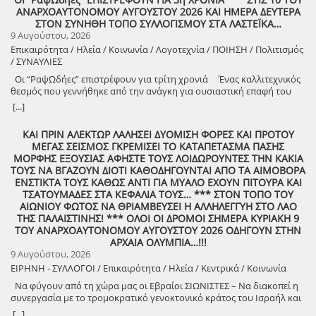
ΑΝΑΡΧΟΑΥΤΟΝΟΜΟΥ ΑΥΓΟΥΣΤΟΥ 2026 ΚΑΙ ΗΜΕΡΑ ΔΕΥΤΕΡΑ
8888888888888888888888888888888888888888888888888888888888888
ΣΤΟΝ ΣΥΝΗΘΗ ΤΟΠΟ ΣΥΛΛΟΓΙΣΜΟΥ ΣΤΑ ΛΑΣΤΕΪΚΑ…
9 Αυγούστου, 2026
Επικαιρότητα / Ηλεία / Κοινωνία / Λογοτεχνία / ΠΟΙΗΣΗ / Πολιτισμός
/ ΣΥΝΑΥΛΙΕΣ
Οι “ΡαψΩδήες” επιστρέφουν για τρίτη χρονιά Ένας καλλιτεχνικός
θεσμός που γεννήθηκε από την ανάγκη για ουσιαστική επαφή του
ανθρώπου, με τον λόγο και την μουσική. Πιστοί στο όραμά μας για
[...]
συμμετοχική καλλιτεχνική έκφραση, συνεχίζουμε να βλέπουμε τον
θεατή όχι ως παθητικό δέκτη, αλλά ως συνοδοιπόρο. Οι “ΡαψΩδήες”
ΚΑΙ ΠΡΙΝ ΑΛΕΚΤΩΡ ΛΑΛΗΣΕΙ ΔΥΟΜΙΣΗ ΦΟΡΕΣ ΚΑΙ ΠΡΟΤΟΥ
ευελπιστούμε να είναι μια συνάντηση ανθρώπων, μια κοινή ανάσα,
ΜΕΓΑΣ ΣΕΙΣΜΟΣ ΓΚΡΕΜΙΣΕΙ ΤΟ ΚΑΤΑΠΕΤΑΣΜΑ ΠΑΣΗΣ
μια υπενθύμιση ότι ο πολιτισμός γεννιέται εκεί όπου μοιραζόμαστε,
ΜΟΡΦΗΣ ΕΞΟΥΣΙΑΣ ΑΦΗΣΤΕ ΤΟΥΣ ΛΟΙΔΩΡΟΥΝΤΕΣ ΤΗΝ ΚΑΚΙΑ
ακούμε και δημιουργούμε μαζί. Την Δευτέρα 10 Αυγούστου, στις
ΤΟΥΣ ΝΑ ΒΓΑΖΟΥΝ ΔΙΟΤΙ ΚΑΘΟΔΗΓΟΥΝΤΑΙ ΑΠΟ ΤΑ ΑΙΜΟΒΟΡΑ
21:00 , στήνουμε ξανά ένα Συμπόσιον Τέχνης, με «Ιστορίες και
ΕΝΣΤΙΚΤΑ ΤΟΥΣ ΚΑΘΩΣ ΑΝΤΙ ΓΙΑ ΜΥΑΛΟ ΕΧΟΥΝ ΠΙΤΟΥΡΑ ΚΑΙ
Τραγούδια» , στον ξεχωριστό χώρο της πέτρινης εκκλησίας στα
ΤΣΑΤΟΥΜΑΔΕΣ ΣΤΑ ΚΕΦΑΛΙΑ ΤΟΥΣ… *** ΣΤΟΝ ΤΟΠΟ ΤΟΥ
Λαστέικα. Σας περιμένουμε κοντά μας! Γιάννης Κορίζης – Δημήτρης
ΑΙΩΝΙΟΥ ΦΩΤΟΣ ΝΑ ΘΡΙΑΜΒΕΥΣΕΙ Η ΑΛΛΗΛΕΓΓΥΗ ΣΤΟ ΛΑΟ
Κορίζης Με την υποστήριξη του Δήμος Πύργου / Municipality Of
ΤΗΣ ΠΑΛΑΙΣΤΙΝΗΣ! *** ΟΛΟΙ ΟΙ ΔΡΟΜΟΙ ΣΗΜΕΡΑ ΚΥΡΙΑΚΗ 9
Pyrgos 2024 -2028
ΤΟΥ ΑΝΑΡΧΟΑΥΤΟΝΟΜΟΥ ΑΥΓΟΥΣΤΟΥ 2026 ΟΔΗΓΟΥΝ ΣΤΗΝ
ΑΡΧΑΙΑ ΟΛΥΜΠΙΑ…!!!
9 Αυγούστου, 2026
ΕΙΡΗΝΗ - ΣΥΛΛΟΓΟΙ / Επικαιρότητα / Ηλεία / Κεντρικά / Κοινωνία
Να φύγουν από τη χώρα μας οι Εβραίοι ΣΙΩΝΙΣΤΕΣ – Να διακοπεί η
συνεργασία με το τρομοκρατικό γενοκτονικό κράτος του Ισραήλ και
φέρτε πίσω στην Ελλάδα από τη Σαουδική Αραβία τους ελληνικούς
[...]