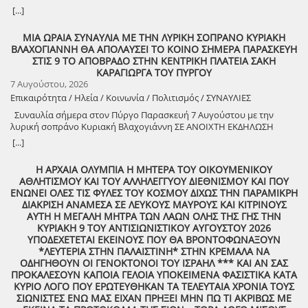
Γκόρδης, ένας ανερχόμενος καλλιτέχνης με ξεχωριστή φωνή και
Την Τετάρτη 12 Αυγούστου, στις 21:30, το Διεθνές Φεστιβάλ
[...]
δυναμική παρουσία, που έρχεται να συμπληρώσει ιδανικά το φετινό
Αρχαίας Ολυμπίας παρουσιάζει τις «Εκκλησιάζουσες» του
μουσικό ταξίδι. Εκ μέρους του Δήμου Ανδρίτσαινας – Κρεστένων
Αριστοφάνη, σε σκηνοθεσία Θέμη Μουμουλίδη. Μια απολαυστική
ΜΙΑ ΩΡΑΙΑ ΣΥΝΑΥΛΙΑ ΜΕ ΤΗΝ ΛΥΡΙΚΗ ΣΟΠΡΑΝΟ ΚΥΡΙΑΚΗ
εντείνονται οι προετοιμασίες την άψογη διοργάνωση της συναυλίας,
πολιτική κωμωδία, γεμάτη ευρηματικό χιούμορ και καυστική σάτιρα,
ΒΛΑΧΟΓΙΑΝΝΗ ΘΑ ΑΠΟΛΑΥΣΕΙ ΤΟ ΚΟΙΝΟ ΣΗΜΕΡΑ ΠΑΡΑΣΚΕΥΗ
στα πλαίσια της οποίας οι πολίτες θα μπορούν να προσφέρουν είδη
που θέτει διαχρονικά ερωτήματα για την εξουσία, τη δημοκρατία και
ΣΤΙΣ 9 ΤΟ ΑΠΟΒΡΑΔΟ ΣΤΗΝ ΚΕΝΤΡΙΚΗ ΠΛΑΤΕΙΑ ΣΑΚΗ
καθαριότητας- υγιεινής και διατροφής μακράς διαρκείας για την
την αναζήτηση μιας δικαιότερης κοινωνίας. Τι μπορεί να συμβεί αν
ΚΑΡΑΓΙΩΡΓΑ ΤΟΥ ΠΥΡΓΟΥ
κάλυψη των αναγκών των Κοινωνικών Δομών του.
μια μέρα οι γυναίκες αναλάβουν την διακυβέρνηση της χώρας; Την
7 Αυγούστου, 2026
απάντηση θα ανακαλύψουμε στις ΕΚΚΛΗΣΙΑΖΟΥΣΕΣ, την
Επικαιρότητα / Ηλεία / Κοινωνία / Πολιτισμός / ΣΥΝΑΥΛΙΕΣ
ανατρεπτική κωμωδία του Αριστοφάνη, σε μια μουσική παράσταση
γεμάτη φαντασία, χρώμα και ρυθμό που ανεβαίνει με την
Συναυλία σήμερα στον Πύργο Παρασκευή 7 Αυγούστου με την
σκηνοθετική υπογραφή του Θέμη Μουμουλίδη με τίτλο:
λυρική σοπράνο Κυριακή Βλαχογιάννη ΣΕ ΑΝΟΙΧΤΗ ΕΚΔΗΛΩΣΗ
Εκκλησιάζουσες | ΓΥΝΑΙΚΕΣ ΣΤΗΝ ΕΞΟΥΣΙΑ Πρόκειται για μια
ΣΤΗΝ ΠΛΑΤΕΙΑ ΣΑΚΗ ΚΑΡΑΓΙΩΡΓΑ ΣΤΙΣ 9 ΤΟ ΔΕΙΛΙΝΟ Μια
[...]
πρωτότυπη διασκευή όπου η μουσική κυριαρχεί, συνδυάζοντας
ξεχωριστή μουσική συναυλία θα πραγματοποιήσει ο Δήμος Πύργου
στην αισθητική της την πολυχρωμία και τον ήχο του τσίρκου, με το
σήμερα Παρασκευή 7 Αυγούστου, στις 9 το βράδυ στην κεντρική
Η ΑΡΧΑΙΑ ΟΛΥΜΠΙΑ Η ΜΗΤΕΡΑ ΤΟΥ ΟΙΚΟΥΜΕΝΙΚΟΥ
τζαζ ηχόχρωμα και τη σκοτεινιά του καμπαρέ. Δέκα εξαιρετικοί
πλατεία Σάκη Καράγιωργα, με την καταξιωμένη λυρική σοπράνο
ΑΘΛΗΤΙΣΜΟΥ ΚΑΙ ΤΟΥ ΑΛΛΗΛΕΓΓΥΟΥ ΔΙΕΘΝΙΣΜΟΥ ΚΑΙ ΠΟΥ
ερμηνευτές ζωντανεύουν επί σκηνής, ένα ξέφρενο καρναβάλι, που
Κυριακή Βλαχογιάννη. Ο τίτλος της συναυλίας, «Στιγμή Ονειροπόλα…
ΕΝΩΝΕΙ ΟΛΕΣ ΤΙΣ ΦΥΛΕΣ ΤΟΥ ΚΟΣΜΟΥ ΔΙΧΩΣ ΤΗΝ ΠΑΡΑΜΙΚΡΗ
ενορχηστρώνει και σχολιάζει – ενίοτε με λόγια σύγχρονων ποιητών
από την όπερα ως το λαϊκό τραγούδι!», παραπέμπει σε ένα μουσικό
ΔΙΑΚΡΙΣΗ ΑΝΑΜΕΣΑ ΣΕ ΛΕΥΚΟΥΣ ΜΑΥΡΟΥΣ ΚΑΙ ΚΙΤΡΙΝΟΥΣ
και στοχαστών ένας κομπέρ – ο ποιητής ή ο ίδιος ο Διόνυσος, θεός
ταξίδι που γεφυρώνει την κλασική μουσική με την παραδοσιακή και
ΑΥΤΗ Η ΜΕΓΑΛΗ ΜΗΤΡΑ ΤΩΝ ΛΑΩΝ ΟΛΗΣ ΤΗΣ ΓΗΣ ΤΗΝ
του καρναβαλιού και του θεάτρου. Οι Εκκλησιάζουσες | Γυναίκες
σύγχρονη ελληνική δημιουργία. Μέσα από τη μοναδική λυρική της
ΚΥΡΙΑΚΗ 9 ΤΟΥ ΑΝΤΙΣΙΩΝΙΣΤΙΚΟΥ ΑΥΓΟΥΣΤΟΥ 2026
στην εξουσία είναι μια κωμωδία -γιορτή της μεταμφίεσης, της
προσέγγιση, η Κυριακή Βλαχογιάννη θα αναδείξει τη διαχρονική
ΥΠΟΔΕΧΕΤΕΤΑΙ ΕΚΕΙΝΟΥΣ ΠΟΥ ΘΑ ΒΡΟΝΤΟΦΩΝΑΞΟΥΝ
ελευθερίας να είμαστε -έστω και για λίγο- «άλλοι». Ταυτόχρονα μέσα
αξία και την εκφραστική δύναμη της ελληνικής μουσικής. Το κοινό
*ΛΕΥΤΕΡΙΑ ΣΤΗΝ ΠΑΛΑΙΣΤΙΝΗ* ΣΤΗΝ ΚΡΕΜΑΛΑ ΝΑ
από τον σατιρικό λόγο λειτουργεί ως πικρό πολιτικό σχόλιο, που
θα απολαύσει μια βραδιά γεμάτη συναίσθημα και μουσική
ΟΔΗΓΗΘΟΥΝ ΟΙ ΓΕΝΟΚΤΟΝΟΙ ΤΟΥ ΙΣΡΑΗΛ *** ΚΑΙ ΑΝ ΣΑΣ
στοχεύει μέσα από το σπάσιμο των ορίων να φτάσει στο
αρτιότητα, σε μια ακόμη εκδήλωση του 5ου Διεθνούς Φεστιβάλ
ΠΡΟΚΑΛΕΣΟΥΝ ΚΑΠΟΙΑ ΓΕΛΟΙΑ ΥΠΟΚΕΙΜΕΝΑ ΦΑΣΙΣΤΙΚΑ ΚΑΤΑ
εκκωφαντικό αδιέξοδο, όπως και η εποχή μας. Να αναζητήσει
Αρχαίας Φειάς.
ΚΥΡΙΟ ΛΟΓΟ ΠΟΥ ΕΡΩΤΕΥΘΗΚΑΝ ΤΑ ΤΕΛΕΥΤΑΙΑ ΧΡΟΝΙΑ ΤΟΥΣ
εναγωνίως λύσεις, έστω και ουτοπικές, ικανές όμως να ενώσουν μια
ΣΙΩΝΙΣΤΕΣ ΕΝΩ ΜΑΣ ΕΙΧΑΝ ΠΡΗΞΕΙ ΜΗΝ ΠΩ ΤΙ ΑΚΡΙΒΩΣ ΜΕ
κοινωνία στο σχεδιασμό ενός κοινού μέλλοντος. Η παράσταση είναι