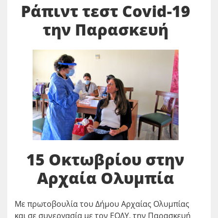
Ράπιντ τεστ
Covid
-19
την Παρασκευή
15 Οκτωβρίου στην
Αρχαία Ολυμπία
Με πρωτοβουλία του Δήμου Αρχαίας Ολυμπίας
και σε συνεργασία με τον ΕΟΔΥ, την Παρασκευή