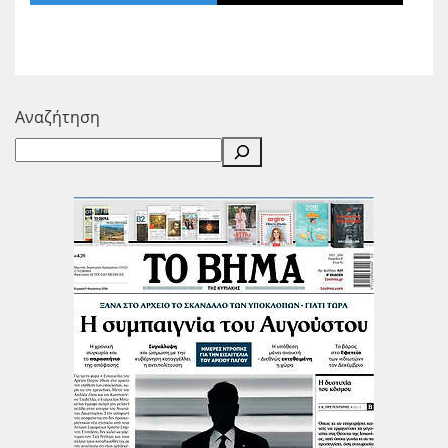
Αναζήτηση