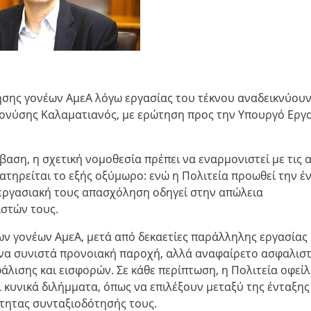
σης γονέων ΑμεΑ λόγω εργασίας του τέκνου αναδεικνύου
Διονύσης Καλαματιανός, με ερώτηση προς την Υπουργό Εργ
αση, η σχετική νομοθεσία πρέπει να εναρμονιστεί με τις 
ρατηρείται το εξής οξύμωρο: ενώ η Πολιτεία προωθεί την έ
η εργασιακή τους απασχόληση οδηγεί στην απώλεια
στών τους.
ων γονέων ΑμεΑ, μετά από δεκαετίες παράλληλης εργασίας 
 να συνιστά προνοιακή παροχή, αλλά αναφαίρετο ασφαλιστ
λισης και εισφορών. Σε κάθε περίπτωση, η Πολιτεία οφείλ
ει κυνικά διλήμματα, όπως να επιλέξουν μεταξύ της ένταξης
ότητας συνταξιοδότησής τους.