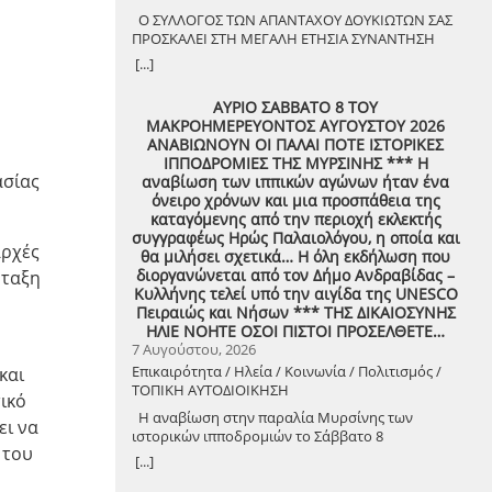
Ο ΣΥΛΛΟΓΟΣ ΤΩΝ ΑΠΑΝΤΑΧΟΥ ΔΟΥΚΙΩΤΩΝ ΣΑΣ
ΠΡΟΣΚΑΛΕΙ ΣΤΗ ΜΕΓΑΛΗ ΕΤΗΣΙΑ ΣΥΝΑΝΤΗΣΗ
ΤΩΝ ΣΥΜΠΑΤΡΙΩΤΩΝ ΣΤΟ ΔΟΥΚΑ ΤΟ ΑΘΑΝΑΤΟ!
[...]
Μεγάλη η χαρά η δική μας για το ριζιμιό μας και
για τον επαναστάτη πρόγονό μας που πολέμησε
ΑΥΡΙΟ ΣΑΒΒΑΤΟ 8 ΤΟΥ
με το σπαθί στο χέρι στο Πούσι τους
ΜΑΚΡΟΗΜΕΡΕΥΟΝΤΟΣ ΑΥΓΟΥΣΤΟΥ 2026
Τουρκαλβανούς και είχε και μπαρουτόμυλο για
ΑΝΑΒΙΩΝΟΥΝ ΟΙ ΠΑΛΑΙ ΠΟΤΕ ΙΣΤΟΡΙΚΕΣ
τα κανόνια του αγώνα! ΦΩΤΟΓΡΑΦΙΕΣ ΚΑΙ
ν
ΙΠΠΟΔΡΟΜΙΕΣ ΤΗΣ ΜΥΡΣΙΝΗΣ *** Η
ΠΡΟΣΚΛΗΣΗ ΓΙΑ ΤΟ ΣΥΝΑΠΑΝΤΗΜΑ (Πατήστε
ασίας
αναβίωση των ιππικών αγώνων ήταν ένα
πάνω στο σύνδεσμο για να ανοίξει το αρχείο) Ο
όνειρο χρόνων και μια προσπάθεια της
Σύλλογος των απανταχού Δουκιωτών σάς
καταγόμενης από την περιοχή εκλεκτής
προσκαλεί στην εκδήλωση που θα
συγγραφέως Ηρώς Παλαιολόγου, η οποία και
πραγματοποιηθεί στο χωριό μας, το ΔΟΥΚΑ, σε
αρχές
θα μιλήσει σχετικά… Η όλη εκδήλωση που
συνδιοργάνωση με τον Δήμο Αρχαίας Ολυμπίας,
διοργανώνεται από τον Δήμο Ανδραβίδας –
νταξη
στις 13 Αυγούστου, ημέρα Πέμπτη και ώρα 8:30
Κυλλήνης τελεί υπό την αιγίδα της UNESCO
μ.μ., στην πλατεία του χωριού με θέμα: «Άυλη
Πειραιώς και Νήσων *** ΤΗΣ ΔΙΚΑΙΟΣΥΝΗΣ
πολιτιστική κληρονομιά: Eκφράσεις, Δράσεις
ΗΛΙΕ ΝΟΗΤΕ ΟΣΟΙ ΠΙΣΤΟΙ ΠΡΟΣΕΛΘΕΤΕ…
Διαφύλαξης και Προοπτικές στην Ηλεία»
7 Αυγούστου, 2026
Oμιλητές: – Διομήδης Τόλιος, Διεύθυνση
Επικαιρότητα / Ηλεία / Κοινωνία / Πολιτισμός /
και
Νεότερης Πολιτιστικής Κληρονομιάς ΥΠΠΟ-
ΤΟΠΙΚΗ ΑΥΤΟΔΙΟΙΚΗΣΗ
Σύλλογος Διβριωτών Αθήνας – Γωγώ
ικό
Κανελλοπούλου, εκπαιδευτικός – Νίκος
Η αναβίωση στην παραλία Μυρσίνης των
ει να
Σιάκκουλης, Πρόεδρος eco action Νεμούτας Θα
ιστορικών ιπποδρομιών το Σάββατο 8
ακολουθήσoυν χοροί της Ηλείας από το Λύκειο
 του
Αυγούστου 2026
[...]
Ελληνίδων Πύργου Η είσοδος για την πολιτιστική
εκδήλωση είναι ελεύθερη. Μετά το πέρας της