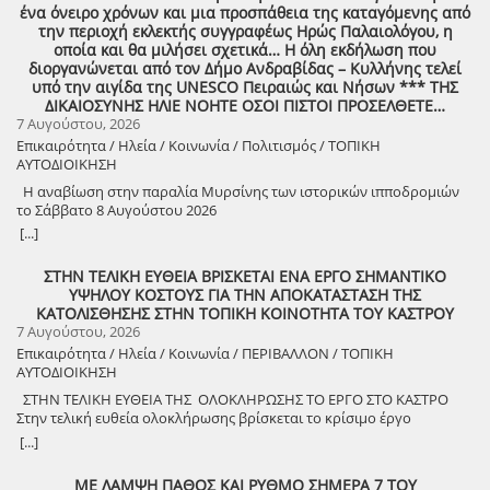
ένα όνειρο χρόνων και μια προσπάθεια της καταγόμενης από
εκδήλωση που θα πραγματοποιηθεί στο χωριό μας, το ΔΟΥΚΑ, σε
την περιοχή εκλεκτής συγγραφέως Ηρώς Παλαιολόγου, η
συνδιοργάνωση με τον Δήμο Αρχαίας Ολυμπίας, στις 13 Αυγούστου,
οποία και θα μιλήσει σχετικά… Η όλη εκδήλωση που
ημέρα Πέμπτη και ώρα 8:30 μ.μ., στην πλατεία του χωριού με θέμα:
διοργανώνεται από τον Δήμο Ανδραβίδας – Κυλλήνης τελεί
«Άυλη πολιτιστική κληρονομιά: Eκφράσεις, Δράσεις Διαφύλαξης και
υπό την αιγίδα της UNESCO Πειραιώς και Νήσων *** ΤΗΣ
Προοπτικές στην Ηλεία» Oμιλητές: – Διομήδης Τόλιος, Διεύθυνση
ΔΙΚΑΙΟΣΥΝΗΣ ΗΛΙΕ ΝΟΗΤΕ ΟΣΟΙ ΠΙΣΤΟΙ ΠΡΟΣΕΛΘΕΤΕ…
Νεότερης Πολιτιστικής Κληρονομιάς ΥΠΠΟ-Σύλλογος Διβριωτών
7 Αυγούστου, 2026
Αθήνας – Γωγώ Κανελλοπούλου, εκπαιδευτικός – Νίκος
Επικαιρότητα / Ηλεία / Κοινωνία / Πολιτισμός / ΤΟΠΙΚΗ
Σιάκκουλης, Πρόεδρος eco action Νεμούτας Θα ακολουθήσoυν
ΑΥΤΟΔΙΟΙΚΗΣΗ
χοροί της Ηλείας από το Λύκειο Ελληνίδων Πύργου Η είσοδος για
την πολιτιστική εκδήλωση είναι ελεύθερη. Μετά το πέρας της
Η αναβίωση στην παραλία Μυρσίνης των ιστορικών ιπποδρομιών
εκδήλωσης, σας προσκαλούμε να διασκεδάσουμε όλοι μαζί με
το Σάββατο 8 Αυγούστου 2026
ζωντανή παραδοσιακή μουσική από τη μουσική ομάδα του
[...]
Λύσανδρου Παναγόπουλου, σε μια βραδιά γεμάτη κέφι, χορό και
γεύσεις. Θα προσφερθούν παραδοσιακά εδέσματα. Πρόσκληση
ΣΤΗΝ ΤΕΛΙΚΗ ΕΥΘΕΙΑ ΒΡΙΣΚΕΤΑΙ ΕΝΑ ΕΡΓΟ ΣΗΜΑΝΤΙΚΟ
συμμετοχής στο γλέντι: 10 ευρώ ανά άτομο.
ΥΨΗΛΟΥ ΚΟΣΤΟΥΣ ΓΙΑ ΤΗΝ ΑΠΟΚΑΤΑΣΤΑΣΗ ΤΗΣ
ΚΑΤΟΛΙΣΘΗΣΗΣ ΣΤΗΝ ΤΟΠΙΚΗ ΚΟΙΝΟΤΗΤΑ ΤΟΥ ΚΑΣΤΡΟΥ
7 Αυγούστου, 2026
Επικαιρότητα / Ηλεία / Κοινωνία / ΠΕΡΙΒΑΛΛΟΝ / ΤΟΠΙΚΗ
ΑΥΤΟΔΙΟΙΚΗΣΗ
ΣΤΗΝ ΤΕΛΙΚΗ ΕΥΘΕΙΑ ΤΗΣ ΟΛΟΚΛΗΡΩΣΗΣ ΤΟ ΕΡΓΟ ΣΤΟ ΚΑΣΤΡΟ
Στην τελική ευθεία ολοκλήρωσης βρίσκεται το κρίσιμο έργο
αποκατάστασης της κατολίσθησης στην Τ.Κ. Κάστρου,
[...]
προϋπολογισμού 1,25 εκατομμυρίων ευρώ. Έπειτα από αυτοψία που
πραγματοποίησε ο Δήμαρχος Ανδραβίδας-Κυλλήνης, Γιάννης
ΜΕ ΛΑΜΨΗ ΠΑΘΟΣ ΚΑΙ ΡΥΘΜΟ ΣΗΜΕΡΑ 7 ΤΟΥ