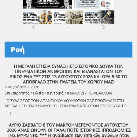
Ροή
Η ΜΕΓΑΛΗ ΕΤΗΣΙΑ ΣΥΝΑΞΗ ΣΤΟ ΙΣΤΟΡΙΚΟ ΔΟΥΚΑ ΤΩΝ
ΠΝΕΥΜΑΤΙΚΩΝ ΑΝΘΡΩΠΩΝ ΚΑΙ ΕΠΑΝΑΣΤΑΤΩΝ ΤΟΥ
ΕΙΚΟΣΙΕΝΑ *** ΣΤΙΣ 13 ΑΥΓΟΥΣΤΟΥ 2026 ΚΑΙ ΩΡΑ 8.30 ΤΟ
ΑΠΟΒΡΑΔΟ ΣΤΗΝ ΠΛΑΤΕΙΑ ΤΟΥ ΧΩΡΙΟΥ ΜΑΣ!
8 Αυγούστου, 2026
Επικαιρότητα / Ηλεία / Κεντρικά / Κοινωνία / ΠΕΡΙΒΑΛΛΟΝ
Ο ΣΥΛΛΟΓΟΣ ΤΩΝ ΑΠΑΝΤΑΧΟΥ ΔΟΥΚΙΩΤΩΝ ΣΑΣ ΠΡΟΣΚΑΛΕΙ ΣΤΗ
ΜΕΓΑΛΗ ΕΤΗΣΙΑ ΣΥΝΑΝΤΗΣΗ ΤΩΝ ΣΥΜΠΑΤΡΙΩΤΩΝ ΣΤΟ ΔΟΥΚΑ ΤΟ
ΑΘΑΝΑΤΟ! Μεγάλη η χαρά η δική μας για το ριζιμιό μας και για
[...]
τον επαναστάτη πρόγονό μας που πολέμησε με το σπαθί στο χέρι
στο Πούσι τους Τουρκαλβανούς και είχε και μπαρουτόμυλο για τα
ΑΥΡΙΟ ΣΑΒΒΑΤΟ 8 ΤΟΥ ΜΑΚΡΟΗΜΕΡΕΥΟΝΤΟΣ ΑΥΓΟΥΣΤΟΥ
κανόνια του αγώνα! ΦΩΤΟΓΡΑΦΙΕΣ ΚΑΙ ΠΡΟΣΚΛΗΣΗ ΓΙΑ ΤΟ
2026 ΑΝΑΒΙΩΝΟΥΝ ΟΙ ΠΑΛΑΙ ΠΟΤΕ ΙΣΤΟΡΙΚΕΣ ΙΠΠΟΔΡΟΜΙΕΣ
ΣΥΝΑΠΑΝΤΗΜΑ (Πατήστε πάνω στο σύνδεσμο για να ανοίξει το
ΤΗΣ ΜΥΡΣΙΝΗΣ *** Η αναβίωση των ιππικών αγώνων ήταν
αρχείο) Ο Σύλλογος των απανταχού Δουκιωτών σάς προσκαλεί στην