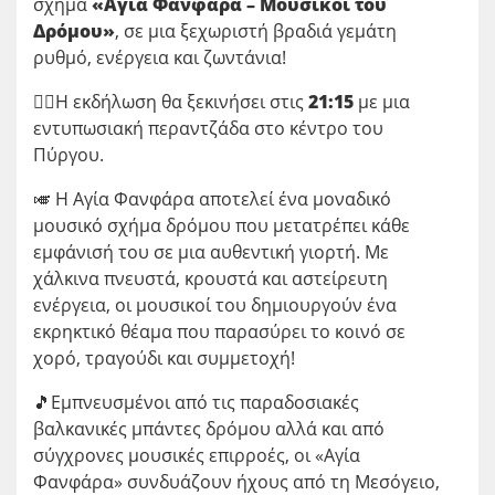
σχήμα
«Αγία Φανφάρα – Μουσικοί του
Δρόμου»
, σε μια ξεχωριστή βραδιά γεμάτη
ρυθμό, ενέργεια και ζωντάνια!
🚶‍♂️Η εκδήλωση θα ξεκινήσει στις
21:15
με μια
εντυπωσιακή περαντζάδα στο κέντρο του
Πύργου.
🎺
Η Αγία Φανφάρα αποτελεί ένα μοναδικό
μουσικό σχήμα δρόμου που μετατρέπει κάθε
εμφάνισή του σε μια αυθεντική γιορτή. Με
χάλκινα πνευστά, κρουστά και αστείρευτη
ενέργεια, οι μουσικοί του δημιουργούν ένα
εκρηκτικό θέαμα που παρασύρει το κοινό σε
χορό, τραγούδι και συμμετοχή!
🎵Εμπνευσμένοι από τις παραδοσιακές
βαλκανικές μπάντες δρόμου αλλά και από
σύγχρονες μουσικές επιρροές, οι «Αγία
Φανφάρα» συνδυάζουν ήχους από τη Μεσόγειο,