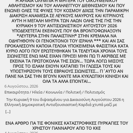
Η ΑΡΧΑΙΑ ΟΛΥΜΠΙΑ Η ΜΗΤΕΡΑ ΤΟΥ ΟΙΚΟΥΜΕΝΙΚΟΥ
ΑΘΛΗΤΙΣΜΟΥ ΚΑΙ ΤΟΥ ΑΛΛΗΛΕΓΓΥΟΥ ΔΙΕΘΝΙΣΜΟΥ ΚΑΙ ΠΟΥ
ΕΝΩΝΕΙ ΟΛΕΣ ΤΙΣ ΦΥΛΕΣ ΤΟΥ ΚΟΣΜΟΥ ΔΙΧΩΣ ΤΗΝ ΠΑΡΑΜΙΚΡΗ
ΔΙΑΚΡΙΣΗ ΑΝΑΜΕΣΑ ΣΕ ΛΕΥΚΟΥΣ ΜΑΥΡΟΥΣ ΚΑΙ ΚΙΤΡΙΝΟΥΣ
ΑΥΤΗ Η ΜΕΓΑΛΗ ΜΗΤΡΑ ΤΩΝ ΛΑΩΝ ΟΛΗΣ ΤΗΣ ΓΗΣ ΤΗΝ
ΚΥΡΙΑΚΗ 9 ΤΟΥ ΑΝΤΙΣΙΩΝΙΣΤΙΚΟΥ ΑΥΓΟΥΣΤΟΥ 2026
ΥΠΟΔΕΧΕΤΕΤΑΙ ΕΚΕΙΝΟΥΣ ΠΟΥ ΘΑ ΒΡΟΝΤΟΦΩΝΑΞΟΥΝ
*ΛΕΥΤΕΡΙΑ ΣΤΗΝ ΠΑΛΑΙΣΤΙΝΗ* ΣΤΗΝ ΚΡΕΜΑΛΑ ΝΑ
ΟΔΗΓΗΘΟΥΝ ΟΙ ΓΕΝΟΚΤΟΝΟΙ ΤΟΥ ΙΣΡΑΗΛ *** ΚΑΙ ΑΝ ΣΑΣ
ΠΡΟΚΑΛΕΣΟΥΝ ΚΑΠΟΙΑ ΓΕΛΟΙΑ ΥΠΟΚΕΙΜΕΝΑ ΦΑΣΙΣΤΙΚΑ ΚΑΤΑ
ΚΥΡΙΟ ΛΟΓΟ ΠΟΥ ΕΡΩΤΕΥΘΗΚΑΝ ΤΑ ΤΕΛΕΥΤΑΙΑ ΧΡΟΝΙΑ ΤΟΥΣ
ΣΙΩΝΙΣΤΕΣ ΕΝΩ ΜΑΣ ΕΙΧΑΝ ΠΡΗΞΕΙ ΜΗΝ ΠΩ ΤΙ ΑΚΡΙΒΩΣ ΜΕ
ΕΚΕΙΝΑ ΤΑ ΠΡΩΤΟΚΟΛΛΑ ΤΗΣ ΣΙΩΝ… ΤΩΡΑ ΛΟΓΩ ΜΙΣΟΥΣ
ΠΡΟΣ ΤΟ ΙΣΛΑΜ ΕΧΟΥΝ ΚΑΤΑΠΙΕΙ ΤΗ ΓΛΩΣΣΑ ΤΟΥΣ ΚΑΙ
ΥΠΟΣΤΗΡΙΖΟΥΝ ΤΟΥΣ ΕΒΡΑΙΟΥΣ ΣΙΩΝΙΣΤΕΣ… ΓΙ΄ΑΥΤΟ ΑΝ
ΠΑΝΕ ΝΑ ΣΑΣ ΤΗΝ ΒΓΟΥΝ ΚΑΝΤΕ ΜΙΑ ΚΥΚΛΩΤΙΚΗ ΚΙΝΗΣΗ ΚΑΙ
ΟΛΑ ΤΑ ΑΛΛΑ ΕΠΟΝΤΑΙ…
6 Αυγούστου, 2026
Επικαιρότητα / Ηλεία / Κοινωνία / Πολιτική / Πολιτισμός
Την Κυριακή 9 του διψασμένου για Δικαιοσύνη Αυγούστου 2026 η
Ελληνική Δημοκρατική Αντιεξουσιαστική Καρδιά χτυπά μαζί με
ΟΛΟΥΣ τους Συναγωνιστές για την Παλαιστίνη μέρα Μνήμης και
[...]
Αγώνα!
ΕΝΑ ΑΡΘΡΟ ΓΙΑ ΤΙΣ ΦΟΝΙΚΕΣ ΚΑΤΑΣΤΡΟΦΙΚΕΣ ΠΥΡΚΑΓΙΕΣ ΤΟΥ
ΧΡΗΣΤΟΥ ΓΙΑΝΝΑΡΟΥ ΑΠΟ ΤΟ ΚΚΕ
4 Αυγούστου, 2026