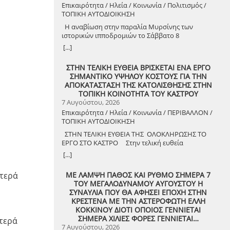
Επικαιρότητα / Ηλεία / Κοινωνία / Πολιτισμός /
ΤΟΠΙΚΗ ΑΥΤΟΔΙΟΙΚΗΣΗ
Η αναβίωση στην παραλία Μυρσίνης των
ιστορικών ιπποδρομιών το Σάββατο 8
Αυγούστου 2026
[...]
ΣΤΗΝ ΤΕΛΙΚΗ ΕΥΘΕΙΑ ΒΡΙΣΚΕΤΑΙ ΕΝΑ ΕΡΓΟ
ΣΗΜΑΝΤΙΚΟ ΥΨΗΛΟΥ ΚΟΣΤΟΥΣ ΓΙΑ ΤΗΝ
ΑΠΟΚΑΤΑΣΤΑΣΗ ΤΗΣ ΚΑΤΟΛΙΣΘΗΣΗΣ ΣΤΗΝ
ΤΟΠΙΚΗ ΚΟΙΝΟΤΗΤΑ ΤΟΥ ΚΑΣΤΡΟΥ
7 Αυγούστου, 2026
Επικαιρότητα / Ηλεία / Κοινωνία / ΠΕΡΙΒΑΛΛΟΝ /
ΤΟΠΙΚΗ ΑΥΤΟΔΙΟΙΚΗΣΗ
ΣΤΗΝ ΤΕΛΙΚΗ ΕΥΘΕΙΑ ΤΗΣ ΟΛΟΚΛΗΡΩΣΗΣ ΤΟ
ΕΡΓΟ ΣΤΟ ΚΑΣΤΡΟ Στην τελική ευθεία
ολοκλήρωσης βρίσκεται το κρίσιμο έργο
[...]
αποκατάστασης της κατολίσθησης στην Τ.Κ.
Κάστρου, προϋπολογισμού 1,25 εκατομμυρίων
ΜΕ ΛΑΜΨΗ ΠΑΘΟΣ ΚΑΙ ΡΥΘΜΟ ΣΗΜΕΡΑ 7
στερά
ευρώ. Έπειτα από αυτοψία που πραγματοποίησε
ΤΟΥ ΜΕΓΑΛΟΔΥΝΑΜΟΥ ΑΥΓΟΥΣΤΟΥ Η
ο Δήμαρχος Ανδραβίδας-Κυλλήνης, Γιάννης
ΣΥΝΑΥΛΙΑ ΠΟΥ ΘΑ ΑΦΗΣΕΙ ΕΠΟΧΗ ΣΤΗΝ
Λέντζας, μαζί με κλιμάκιο της Τεχνικής Υπηρεσίας
ΚΡΕΣΤΕΝΑ ΜΕ ΤΗΝ ΑΣΤΕΡΟΦΩΤΗ ΕΛΛΗ
και εκπροσώπους της δημοτικής αρχής,
ΚΟΚΚΙΝΟΥ ΔΙΟΤΙ ΟΠΟΙΟΣ ΓΕΝΝΙΕΤΑΙ
διαπιστώθηκε πως οι παρεμβάσεις προχωρούν
ΣΗΜΕΡΑ ΧΙΛΙΕΣ ΦΟΡΕΣ ΓΕΝΝΙΕΤΑΙ…
τερά
άμεσα και αυστηρά εντός των
7 Αυγούστου, 2026
χρονοδιαγραμμάτων. ​Το έργο χρηματοδοτείται