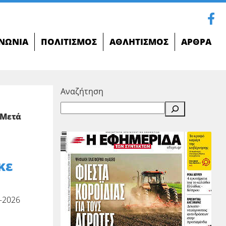
ΝΩΝΊΑ
ΠΟΛΙΤΙΣΜΌΣ
ΑΘΛΗΤΙΣΜΌΣ
ΆΡΘΡΑ
Αναζήτηση
 Μετά
κε
-2026