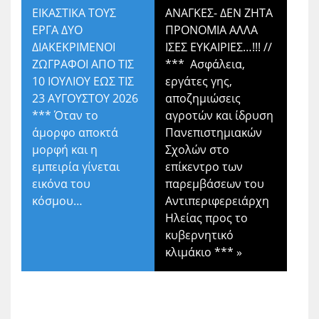
ΕΙΚΑΣΤΙΚΑ ΤΟΥΣ
ΑΝΑΓΚΕΣ- ΔΕΝ ΖΗΤΑ
ΕΡΓΑ ΔΥΟ
ΠΡΟΝΟΜΙΑ ΑΛΛΑ
ΔΙΑΚΕΚΡΙΜΕΝΟΙ
ΙΣΕΣ ΕΥΚΑΙΡΙΕΣ…!!! //
ΖΩΓΡΑΦΟΙ ΑΠΟ ΤΙΣ
*** Ασφάλεια,
10 ΙΟΥΛΙΟΥ ΕΩΣ ΤΙΣ
εργάτες γης,
23 ΑΥΓΟΥΣΤΟΥ 2026
αποζημιώσεις
*** Όταν το
αγροτών και ίδρυση
άμορφο αποκτά
Πανεπιστημιακών
μορφή και η
Σχολών στο
εμπειρία γίνεται
επίκεντρο των
εικόνα του
παρεμβάσεων του
κόσμου…
Αντιπεριφερειάρχη
Ηλείας προς το
κυβερνητικό
κλιμάκιο ***
»