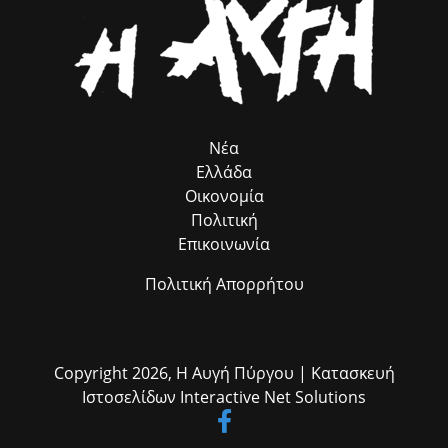
συμβολή του προγράμματος, που λειτουργεί ως πολύτιμος
σύμβουλος προσέλκυσης πόρων, χωρίς να επιβαρύνει ούτε με ένα
ευρώ τον Δήμο μας. Παράλληλα, εκφράζω τις θερμές μου ευχαριστίες
στον αρμόδιο Αντιδήμαρχο κ. Ηλία Ευσταθόπουλο για τον
συντονισμό, τη Διεύθυνση Πρόνοιας και την Προϊσταμένη της κα Σία
Ανδριοπούλου, καθώς και τον άμισθο σύμβουλό μου για θέματα
Ρομά κ. Νίκο Μπατζαλή, για την ακριβή μεταφορά των αναγκών από
το πεδίο. Η συλλογική αυτή προσπάθεια αποδεικνύει στην πράξη ότι
η ομαδική δουλειά φέρνει απτά αποτελέσματα για όλους τους
Νέα
δημότες μας.»
Ελλάδα
Οικονομία
Πολιτική
Επικοινωνία
Πολιτική Απορρήτου
Copyright 2026,
Η Αυγή Πύργου
| Κατασκευή
Ιστοσελίδων
Interactive Net Solutions