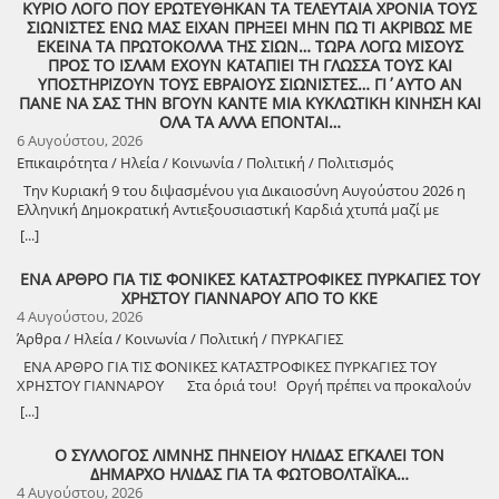
ΚΥΡΙΟ ΛΟΓΟ ΠΟΥ ΕΡΩΤΕΥΘΗΚΑΝ ΤΑ ΤΕΛΕΥΤΑΙΑ ΧΡΟΝΙΑ ΤΟΥΣ
ΣΙΩΝΙΣΤΕΣ ΕΝΩ ΜΑΣ ΕΙΧΑΝ ΠΡΗΞΕΙ ΜΗΝ ΠΩ ΤΙ ΑΚΡΙΒΩΣ ΜΕ
ΕΚΕΙΝΑ ΤΑ ΠΡΩΤΟΚΟΛΛΑ ΤΗΣ ΣΙΩΝ… ΤΩΡΑ ΛΟΓΩ ΜΙΣΟΥΣ
ΠΡΟΣ ΤΟ ΙΣΛΑΜ ΕΧΟΥΝ ΚΑΤΑΠΙΕΙ ΤΗ ΓΛΩΣΣΑ ΤΟΥΣ ΚΑΙ
ΥΠΟΣΤΗΡΙΖΟΥΝ ΤΟΥΣ ΕΒΡΑΙΟΥΣ ΣΙΩΝΙΣΤΕΣ… ΓΙ΄ΑΥΤΟ ΑΝ
ΠΑΝΕ ΝΑ ΣΑΣ ΤΗΝ ΒΓΟΥΝ ΚΑΝΤΕ ΜΙΑ ΚΥΚΛΩΤΙΚΗ ΚΙΝΗΣΗ ΚΑΙ
ΟΛΑ ΤΑ ΑΛΛΑ ΕΠΟΝΤΑΙ…
6 Αυγούστου, 2026
Επικαιρότητα / Ηλεία / Κοινωνία / Πολιτική / Πολιτισμός
Την Κυριακή 9 του διψασμένου για Δικαιοσύνη Αυγούστου 2026 η
Ελληνική Δημοκρατική Αντιεξουσιαστική Καρδιά χτυπά μαζί με
ΟΛΟΥΣ τους Συναγωνιστές για την Παλαιστίνη μέρα Μνήμης και
[...]
Αγώνα!
ΕΝΑ ΑΡΘΡΟ ΓΙΑ ΤΙΣ ΦΟΝΙΚΕΣ ΚΑΤΑΣΤΡΟΦΙΚΕΣ ΠΥΡΚΑΓΙΕΣ ΤΟΥ
ΧΡΗΣΤΟΥ ΓΙΑΝΝΑΡΟΥ ΑΠΟ ΤΟ ΚΚΕ
4 Αυγούστου, 2026
Άρθρα / Ηλεία / Κοινωνία / Πολιτική / ΠΥΡΚΑΓΙΕΣ
ΕΝΑ ΑΡΘΡΟ ΓΙΑ ΤΙΣ ΦΟΝΙΚΕΣ ΚΑΤΑΣΤΡΟΦΙΚΕΣ ΠΥΡΚΑΓΙΕΣ ΤΟΥ
ΧΡΗΣΤΟΥ ΓΙΑΝΝΑΡΟΥ Στα όριά του! Οργή πρέπει να προκαλούν
τα αναμασήματα του πρωθυπουργού και κυβερνητικών στελεχών,
[...]
που παίζουν την κασέτα της «κλιματικής αλλαγής» και της ατομικής
ευθύνης για να καλύψουν την ολέθρια εμπρηστική πολιτική τους.
Ο ΣΥΛΛΟΓΟΣ ΛΙΜΝΗΣ ΠΗΝΕΙΟΥ ΗΛΙΔΑΣ ΕΓΚΑΛΕΙ ΤΟΝ
Αποκορύφωμα ήταν η δήλωση του υπουργού Πολιτικής Προστασίας,
ΔΗΜΑΡΧΟ ΗΛΙΔΑΣ ΓΙΑ ΤΑ ΦΩΤΟΒΟΛΤΑΪΚΑ…
ότι ο κρατικός μηχανισμός έχει φτάσει «στα όριά του», όταν πριν από
4 Αυγούστου, 2026
λίγους μήνες, η κυβέρνηση πανηγύριζε ότι η αντιπυρική περίοδος