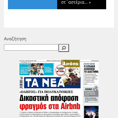
στ΄αστέρια…
»
Αναζήτηση