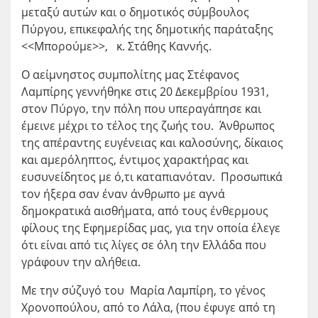
μεταξύ αυτών και ο δημοτικός σύμβουλος
Πύργου, επικεφαλής της δημοτικής παράταξης
<<Μπορούμε>>, κ. Στάθης Καννής.
Ο αείμνηστος συμπολίτης μας Στέφανος
Λαμπίρης γεννήθηκε στις 20 Δεκεμβρίου 1931,
στον Πύργο, την πόλη που υπεραγάπησε και
έμεινε μέχρι το τέλος της ζωής του. Άνθρωπος
της απέραντης ευγένειας και καλοσύνης, δίκαιος
και αμερόληπτος, έντιμος χαρακτήρας και
ευσυνείδητος με ό,τι καταπιανόταν. Προσωπικά
τον ήξερα σαν έναν άνθρωπο με αγνά
δημοκρατικά αισθήματα, από τους ένθερμους
φίλους της Εφημερίδας μας, για την οποία έλεγε
ότι είναι από τις λίγες σε όλη την Ελλάδα που
γράφουν την αλήθεια.
Με την σύζυγό του Μαρία Λαμπίρη, το γένος
Χρονοπούλου, από το Λάλα, (που έφυγε από τη