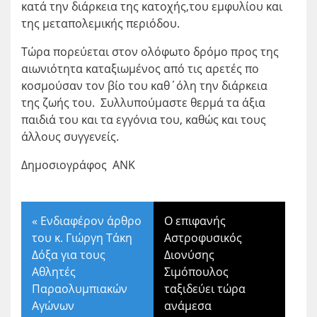
κατά την διάρκεια της κατοχής,του εμφυλίου και
της μεταπολεμικής περιόδου.
Τώρα πορεύεται στον ολόφωτο δρόμο προς της
αιωνιότητα καταξιωμένος από τις αρετές πο
κοσμούσαν τον βίο του καθ΄όλη την διάρκεια
της ζωής του. Συλλυπούμαστε θερμά τα άξια
παιδιά του και τα εγγόνια του, καθώς και τους
άλλους συγγενείς.
Δημοσιογράφος ΑΝΚ
«
Ενδιαφέρον άρθρο
Ο επιφανής
του κ. Γιώργη Τάκη
Αστροφυσικός
Δόξα για τους
Διονύσης
Αθλητές
Σιμόπουλος
Παραολυμπιακών
ταξιδεύει τώρα
Αγώνων
ανάμεσα