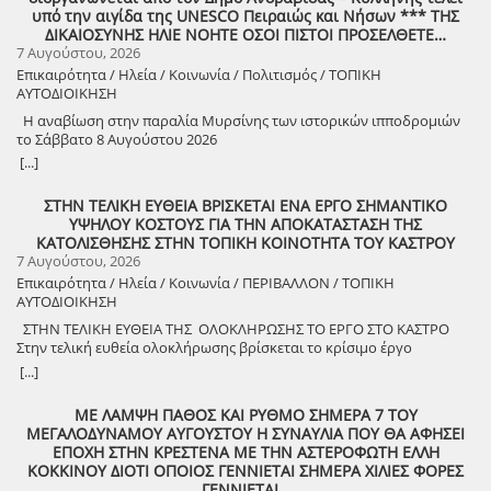
«Άυλη πολιτιστική κληρονομιά: Eκφράσεις, Δράσεις Διαφύλαξης και
υπό την αιγίδα της UNESCO Πειραιώς και Νήσων *** ΤΗΣ
Προοπτικές στην Ηλεία» Oμιλητές: – Διομήδης Τόλιος, Διεύθυνση
ΔΙΚΑΙΟΣΥΝΗΣ ΗΛΙΕ ΝΟΗΤΕ ΟΣΟΙ ΠΙΣΤΟΙ ΠΡΟΣΕΛΘΕΤΕ…
Νεότερης Πολιτιστικής Κληρονομιάς ΥΠΠΟ-Σύλλογος Διβριωτών
7 Αυγούστου, 2026
Αθήνας – Γωγώ Κανελλοπούλου, εκπαιδευτικός – Νίκος
Επικαιρότητα / Ηλεία / Κοινωνία / Πολιτισμός / ΤΟΠΙΚΗ
Σιάκκουλης, Πρόεδρος eco action Νεμούτας Θα ακολουθήσoυν
ΑΥΤΟΔΙΟΙΚΗΣΗ
χοροί της Ηλείας από το Λύκειο Ελληνίδων Πύργου Η είσοδος για
την πολιτιστική εκδήλωση είναι ελεύθερη. Μετά το πέρας της
Η αναβίωση στην παραλία Μυρσίνης των ιστορικών ιπποδρομιών
εκδήλωσης, σας προσκαλούμε να διασκεδάσουμε όλοι μαζί με
το Σάββατο 8 Αυγούστου 2026
ζωντανή παραδοσιακή μουσική από τη μουσική ομάδα του
[...]
Λύσανδρου Παναγόπουλου, σε μια βραδιά γεμάτη κέφι, χορό και
γεύσεις. Θα προσφερθούν παραδοσιακά εδέσματα. Πρόσκληση
ΣΤΗΝ ΤΕΛΙΚΗ ΕΥΘΕΙΑ ΒΡΙΣΚΕΤΑΙ ΕΝΑ ΕΡΓΟ ΣΗΜΑΝΤΙΚΟ
συμμετοχής στο γλέντι: 10 ευρώ ανά άτομο.
ΥΨΗΛΟΥ ΚΟΣΤΟΥΣ ΓΙΑ ΤΗΝ ΑΠΟΚΑΤΑΣΤΑΣΗ ΤΗΣ
ΚΑΤΟΛΙΣΘΗΣΗΣ ΣΤΗΝ ΤΟΠΙΚΗ ΚΟΙΝΟΤΗΤΑ ΤΟΥ ΚΑΣΤΡΟΥ
7 Αυγούστου, 2026
Επικαιρότητα / Ηλεία / Κοινωνία / ΠΕΡΙΒΑΛΛΟΝ / ΤΟΠΙΚΗ
ΑΥΤΟΔΙΟΙΚΗΣΗ
ΣΤΗΝ ΤΕΛΙΚΗ ΕΥΘΕΙΑ ΤΗΣ ΟΛΟΚΛΗΡΩΣΗΣ ΤΟ ΕΡΓΟ ΣΤΟ ΚΑΣΤΡΟ
Στην τελική ευθεία ολοκλήρωσης βρίσκεται το κρίσιμο έργο
αποκατάστασης της κατολίσθησης στην Τ.Κ. Κάστρου,
[...]
προϋπολογισμού 1,25 εκατομμυρίων ευρώ. Έπειτα από αυτοψία που
πραγματοποίησε ο Δήμαρχος Ανδραβίδας-Κυλλήνης, Γιάννης
ΜΕ ΛΑΜΨΗ ΠΑΘΟΣ ΚΑΙ ΡΥΘΜΟ ΣΗΜΕΡΑ 7 ΤΟΥ
Λέντζας, μαζί με κλιμάκιο της Τεχνικής Υπηρεσίας και εκπροσώπους
ΜΕΓΑΛΟΔΥΝΑΜΟΥ ΑΥΓΟΥΣΤΟΥ Η ΣΥΝΑΥΛΙΑ ΠΟΥ ΘΑ ΑΦΗΣΕΙ
της δημοτικής αρχής, διαπιστώθηκε πως οι παρεμβάσεις προχωρούν
ΕΠΟΧΗ ΣΤΗΝ ΚΡΕΣΤΕΝΑ ΜΕ ΤΗΝ ΑΣΤΕΡΟΦΩΤΗ ΕΛΛΗ
άμεσα και αυστηρά εντός των χρονοδιαγραμμάτων. ​Το έργο
ΚΟΚΚΙΝΟΥ ΔΙΟΤΙ ΟΠΟΙΟΣ ΓΕΝΝΙΕΤΑΙ ΣΗΜΕΡΑ ΧΙΛΙΕΣ ΦΟΡΕΣ
χρηματοδοτείται από το Εθνικό Πρόγραμμα Ανάπτυξης και στο
ΓΕΝΝΙΕΤΑΙ…