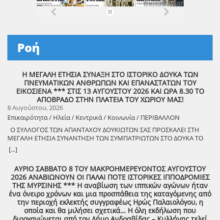
Ροή
Η ΜΕΓΑΛΗ ΕΤΗΣΙΑ ΣΥΝΑΞΗ ΣΤΟ ΙΣΤΟΡΙΚΟ ΔΟΥΚΑ ΤΩΝ
ΠΝΕΥΜΑΤΙΚΩΝ ΑΝΘΡΩΠΩΝ ΚΑΙ ΕΠΑΝΑΣΤΑΤΩΝ ΤΟΥ
ΕΙΚΟΣΙΕΝΑ *** ΣΤΙΣ 13 ΑΥΓΟΥΣΤΟΥ 2026 ΚΑΙ ΩΡΑ 8.30 ΤΟ
ΑΠΟΒΡΑΔΟ ΣΤΗΝ ΠΛΑΤΕΙΑ ΤΟΥ ΧΩΡΙΟΥ ΜΑΣ!
8 Αυγούστου, 2026
Επικαιρότητα / Ηλεία / Κεντρικά / Κοινωνία / ΠΕΡΙΒΑΛΛΟΝ
Ο ΣΥΛΛΟΓΟΣ ΤΩΝ ΑΠΑΝΤΑΧΟΥ ΔΟΥΚΙΩΤΩΝ ΣΑΣ ΠΡΟΣΚΑΛΕΙ ΣΤΗ
ΜΕΓΑΛΗ ΕΤΗΣΙΑ ΣΥΝΑΝΤΗΣΗ ΤΩΝ ΣΥΜΠΑΤΡΙΩΤΩΝ ΣΤΟ ΔΟΥΚΑ ΤΟ
ΑΘΑΝΑΤΟ! Μεγάλη η χαρά η δική μας για το ριζιμιό μας και για
[...]
τον επαναστάτη πρόγονό μας που πολέμησε με το σπαθί στο χέρι
στο Πούσι τους Τουρκαλβανούς και είχε και μπαρουτόμυλο για τα
ΑΥΡΙΟ ΣΑΒΒΑΤΟ 8 ΤΟΥ ΜΑΚΡΟΗΜΕΡΕΥΟΝΤΟΣ ΑΥΓΟΥΣΤΟΥ
κανόνια του αγώνα! ΦΩΤΟΓΡΑΦΙΕΣ ΚΑΙ ΠΡΟΣΚΛΗΣΗ ΓΙΑ ΤΟ
2026 ΑΝΑΒΙΩΝΟΥΝ ΟΙ ΠΑΛΑΙ ΠΟΤΕ ΙΣΤΟΡΙΚΕΣ ΙΠΠΟΔΡΟΜΙΕΣ
ΣΥΝΑΠΑΝΤΗΜΑ (Πατήστε πάνω στο σύνδεσμο για να ανοίξει το
ΤΗΣ ΜΥΡΣΙΝΗΣ *** Η αναβίωση των ιππικών αγώνων ήταν
αρχείο) Ο Σύλλογος των απανταχού Δουκιωτών σάς προσκαλεί στην
ένα όνειρο χρόνων και μια προσπάθεια της καταγόμενης από
εκδήλωση που θα πραγματοποιηθεί στο χωριό μας, το ΔΟΥΚΑ, σε
την περιοχή εκλεκτής συγγραφέως Ηρώς Παλαιολόγου, η
συνδιοργάνωση με τον Δήμο Αρχαίας Ολυμπίας, στις 13 Αυγούστου,
οποία και θα μιλήσει σχετικά… Η όλη εκδήλωση που
ημέρα Πέμπτη και ώρα 8:30 μ.μ., στην πλατεία του χωριού με θέμα:
διοργανώνεται από τον Δήμο Ανδραβίδας – Κυλλήνης τελεί