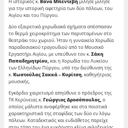
Η ιστορικός κ.
Βάνα Μπεντεβή
μίλησε μίλησε
για την ιστορική αφετηρία των δύο πόλεων, του
Αιγίου και του Πύργου.
Δύο εξαιρετικά χορωδιακά σχήματα απέσπασαν
το θερμό χειροκρότημα των παρισταμένων στο
θεατράκι του χωριού. Ήταν η γυναικεία Χορωδία
παραδοσιακού τραγουδιού από το Μουσικό
Εργαστήρι Αιγίου, με υπεύθυνο τον κ.
Σάκη
Παπαδημητρίου,
και η Χορωδία του Λυκείου
των Ελληνίδων Πύργου, υπό την διεύθυνση της
κ.
Κωστούλας Σακκά – Κυρίτση
, καθηγήτριας
μουσικής.
Εγκάρδιο χαιρετισμό απηύθυνε ο πρόεδρος της
ΤΚ Κερύνειας κ.
Γεώργιος Δροσόπουλος,
ο
οποίος μάλιστα αναφέρθηκε και στα ποιοτικά
χαρακτηριστικά της σταφίδας των δύο εν λόγω
πόλεων. Καταδεκτικός και ευδιάθετος παρείχε
στον τόπο του ένα ευχάριστο κλίμα φιλοξενείας.