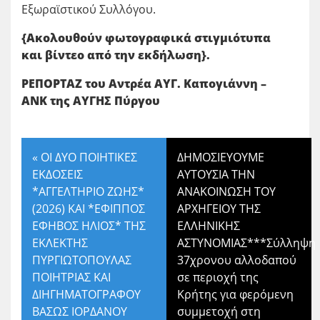
Εξωραϊστικού Συλλόγου.
{Ακολουθούν φωτογραφικά στιγμιότυπα
και βίντεο από την εκδήλωση}.
ΡΕΠΟΡΤΑΖ του Αντρέα ΑΥΓ. Καπογιάννη –
ΑΝΚ της ΑΥΓΗΣ Πύργου
«
ΟΙ ΔΥΟ ΠΟΙΗΤΙΚΕΣ
ΔΗΜΟΣΙΕΥΟΥΜΕ
ΕΚΔΟΣΕΙΣ
ΑΥΤΟΥΣΙΑ ΤΗΝ
*ΑΓΓΕΛΤΗΡΙΟ ΖΩΗΣ*
ΑΝΑΚΟΙΝΩΣΗ ΤΟΥ
(2026) ΚΑΙ *ΕΦΙΠΠΟΣ
ΑΡΧΗΓΕΙΟΥ ΤΗΣ
ΕΦΗΒΟΣ ΗΛΙΟΣ* ΤΗΣ
ΕΛΛΗΝΙΚΗΣ
ΕΚΛΕΚΤΗΣ
ΑΣΤΥΝΟΜΙΑΣ***Σύλληψη
ΠΥΡΓΙΩΤΟΠΟΥΛΑΣ
37χρονου αλλοδαπού
ΠΟΙΗΤΡΙΑΣ ΚΑΙ
σε περιοχή της
ΔΙΗΓΗΜΑΤΟΓΡΑΦΟΥ
Κρήτης για φερόμενη
ΒΑΣΩΣ ΙΟΡΔΑΝΟΥ
συμμετοχή στη