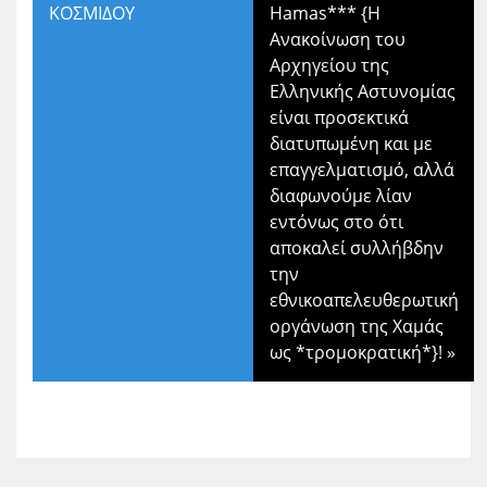
ΚΟΣΜΙΔΟΥ
Hamas*** {Η
Ανακοίνωση του
Αρχηγείου της
Ελληνικής Αστυνομίας
είναι προσεκτικά
διατυπωμένη και με
επαγγελματισμό, αλλά
διαφωνούμε λίαν
εντόνως στο ότι
αποκαλεί συλλήβδην
την
εθνικοαπελευθερωτική
οργάνωση της Χαμάς
ως *τρομοκρατική*}!
»