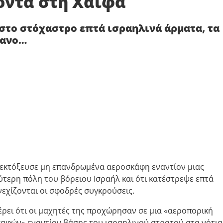
οντά στη Χάιφα
 στο στόχαστρο επτά ισραηλινά άρματα, τα
βανο…
εκτόξευσε μη επανδρωμένα αεροσκάφη εναντίον μιας
ύτερη πόλη του βόρειου Ισραήλ και ότι κατέστρεψε επτά
εχίζονται οι σφοδρές συγκρούσεις.
ρει ότι οι μαχητές της προχώρησαν σε μια «αεροπορική
αφών» εναντίον βάσης του ισραηλινού στρατού στα νότια