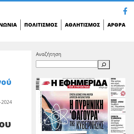
ΝΩΝΊΑ
ΠΟΛΙΤΙΣΜΌΣ
ΑΘΛΗΤΙΣΜΌΣ
ΆΡΘΡΑ
Αναζήτηση
νού
-2024
του