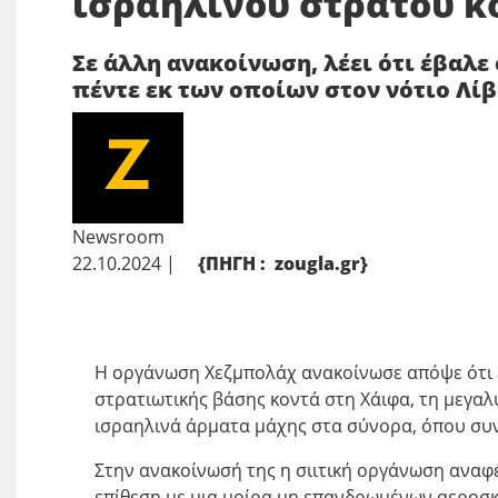
ισραηλινού στρατού κ
Σε άλλη ανακοίνωση, λέει ότι έβαλε
πέντε εκ των οποίων στον νότιο Λί
Newsroom
22.10.2024 |
{ΠΗΓΗ : zougla.gr}
Η οργάνωση Χεζμπολάχ ανακοίνωσε απόψε ότι 
στρατιωτικής βάσης κοντά στη Χάιφα, τη μεγαλ
ισραηλινά άρματα μάχης στα σύνορα, όπου συν
Στην ανακοίνωσή της η σιιτική οργάνωση αναφέ
επίθεση με μια μοίρα μη επανδρωμένων αεροσκ