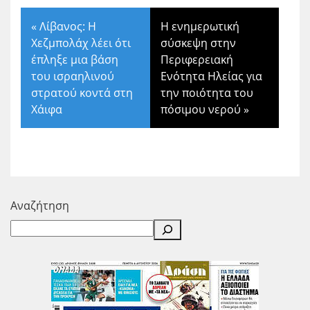
«
Λίβανος: Η
Η ενημερωτική
Χεζμπολάχ λέει ότι
σύσκεψη στην
έπληξε μια βάση
Περιφερειακή
του ισραηλινού
Ενότητα Ηλείας για
στρατού κοντά στη
την ποιότητα του
Χάιφα
πόσιμου νερού
»
Αναζήτηση