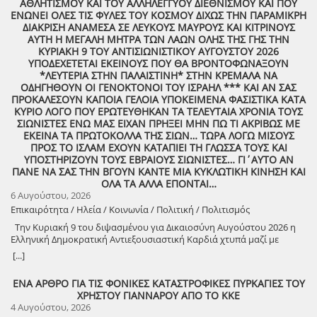
ΑΘΛΗΤΙΣΜΟΥ ΚΑΙ ΤΟΥ ΑΛΛΗΛΕΓΓΥΟΥ ΔΙΕΘΝΙΣΜΟΥ ΚΑΙ ΠΟΥ
ΕΝΩΝΕΙ ΟΛΕΣ ΤΙΣ ΦΥΛΕΣ ΤΟΥ ΚΟΣΜΟΥ ΔΙΧΩΣ ΤΗΝ ΠΑΡΑΜΙΚΡΗ
ΔΙΑΚΡΙΣΗ ΑΝΑΜΕΣΑ ΣΕ ΛΕΥΚΟΥΣ ΜΑΥΡΟΥΣ ΚΑΙ ΚΙΤΡΙΝΟΥΣ
ΑΥΤΗ Η ΜΕΓΑΛΗ ΜΗΤΡΑ ΤΩΝ ΛΑΩΝ ΟΛΗΣ ΤΗΣ ΓΗΣ ΤΗΝ
ΚΥΡΙΑΚΗ 9 ΤΟΥ ΑΝΤΙΣΙΩΝΙΣΤΙΚΟΥ ΑΥΓΟΥΣΤΟΥ 2026
ΥΠΟΔΕΧΕΤΕΤΑΙ ΕΚΕΙΝΟΥΣ ΠΟΥ ΘΑ ΒΡΟΝΤΟΦΩΝΑΞΟΥΝ
*ΛΕΥΤΕΡΙΑ ΣΤΗΝ ΠΑΛΑΙΣΤΙΝΗ* ΣΤΗΝ ΚΡΕΜΑΛΑ ΝΑ
ΟΔΗΓΗΘΟΥΝ ΟΙ ΓΕΝΟΚΤΟΝΟΙ ΤΟΥ ΙΣΡΑΗΛ *** ΚΑΙ ΑΝ ΣΑΣ
ΠΡΟΚΑΛΕΣΟΥΝ ΚΑΠΟΙΑ ΓΕΛΟΙΑ ΥΠΟΚΕΙΜΕΝΑ ΦΑΣΙΣΤΙΚΑ ΚΑΤΑ
ΚΥΡΙΟ ΛΟΓΟ ΠΟΥ ΕΡΩΤΕΥΘΗΚΑΝ ΤΑ ΤΕΛΕΥΤΑΙΑ ΧΡΟΝΙΑ ΤΟΥΣ
ΣΙΩΝΙΣΤΕΣ ΕΝΩ ΜΑΣ ΕΙΧΑΝ ΠΡΗΞΕΙ ΜΗΝ ΠΩ ΤΙ ΑΚΡΙΒΩΣ ΜΕ
ΕΚΕΙΝΑ ΤΑ ΠΡΩΤΟΚΟΛΛΑ ΤΗΣ ΣΙΩΝ… ΤΩΡΑ ΛΟΓΩ ΜΙΣΟΥΣ
ΠΡΟΣ ΤΟ ΙΣΛΑΜ ΕΧΟΥΝ ΚΑΤΑΠΙΕΙ ΤΗ ΓΛΩΣΣΑ ΤΟΥΣ ΚΑΙ
ΥΠΟΣΤΗΡΙΖΟΥΝ ΤΟΥΣ ΕΒΡΑΙΟΥΣ ΣΙΩΝΙΣΤΕΣ… ΓΙ΄ΑΥΤΟ ΑΝ
ΠΑΝΕ ΝΑ ΣΑΣ ΤΗΝ ΒΓΟΥΝ ΚΑΝΤΕ ΜΙΑ ΚΥΚΛΩΤΙΚΗ ΚΙΝΗΣΗ ΚΑΙ
ΟΛΑ ΤΑ ΑΛΛΑ ΕΠΟΝΤΑΙ…
6 Αυγούστου, 2026
Επικαιρότητα / Ηλεία / Κοινωνία / Πολιτική / Πολιτισμός
Την Κυριακή 9 του διψασμένου για Δικαιοσύνη Αυγούστου 2026 η
Ελληνική Δημοκρατική Αντιεξουσιαστική Καρδιά χτυπά μαζί με
ΟΛΟΥΣ τους Συναγωνιστές για την Παλαιστίνη μέρα Μνήμης και
[...]
Αγώνα!
ΕΝΑ ΑΡΘΡΟ ΓΙΑ ΤΙΣ ΦΟΝΙΚΕΣ ΚΑΤΑΣΤΡΟΦΙΚΕΣ ΠΥΡΚΑΓΙΕΣ ΤΟΥ
ΧΡΗΣΤΟΥ ΓΙΑΝΝΑΡΟΥ ΑΠΟ ΤΟ ΚΚΕ
4 Αυγούστου, 2026