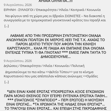
ΑΡΧΑΙΑ ΟΛΥΜΠΙΑ…!!!
9 Αυγούστου, 2026
ΕΙΡΗΝΗ - ΣΥΛΛΟΓΟΙ / Επικαιρότητα / Ηλεία / Κεντρικά / Κοινωνία
Να φύγουν από τη χώρα μας οι Εβραίοι ΣΙΩΝΙΣΤΕΣ – Να διακοπεί η
συνεργασία με το τρομοκρατικό γενοκτονικό κράτος του Ισραήλ και
φέρτε πίσω στην Ελλάδα από τη Σαουδική Αραβία τους ελληνικούς
[...]
patriot!!
ΛΑΒΑΜΕ ΑΠΟ ΤΗΝ ΠΡΟΣΩΡΙΝΗ ΣΥΝΤΟΝΙΣΤΙΚΗ ΟΜΑΔΑ
ΑΝΩΝΥΜΩΝ ΠΟΛΙΤΩΝ ΕΚ ΜΕΡΟΥΣ ΛΕΕΙ ΤΗΣ Τ.Κ. ΑΧΑΪΑΣ ΤΟ
ΠΑΡΟΝ ΔΕΛΤΙΟ ΤΥΠΟΥ ΠΟΥ ΑΦΟΡΑ ΤΗΝ ΚΙΝΗΣΗ
ΚΑΡΥΣΤΙΑΝΟΥ… ΚΑΛΑ ΡΕ ΠΑΙΔΙΑ ΑΝ ΕΜΠΑΙΝΕ ΕΝΑ ΟΝΟΜΑ
ΕΝΤΕΛΩΣ ΤΥΠΙΚΑ ΤΙ ΘΑ ΓΙΝΟΤΑΝ? *** ΕΜΕΙΣ ΠΑΡΑ ΤΑΥΤΑ ΤΟ
ΔΗΜΟΣΙΕΥΟΥΜΕ…
9 Αυγούστου, 2026
Δηλώσεις / Επικαιρότητα / Ηλεία / Κοινωνία / Πολιτική
Δημοσιεύουμε το πιο κάτω <<Δελτίο Τύπου>> για το κίνημα
Καρυστιανού που μας απέστειλαν κάποιες ανώνυμες <<Ομάδες
Πολιτών>>!
[...]
*ΔΕΝ ΕΙΝΑΙ ΚΑΘΕ ΕΡΩΤΑΣ ΥΠΟΧΡΕΩΤΙΚΑ ΑΞΙΟΣ ΕΓΚΩΜΙΩΝ
ΠΑΡΑ ΜΟΝΟ ΕΚΕΙΝΟΣ ΠΟΥ ΕΓΕΙΡΕΙ ΕΥΓΕΝΙΚΑ ΕΡΩΤΙΚΑ ΠΑΘΗ…
*** (ΠΛΑΤΩΝΟΣ *ΣΥΜΠΟΣΙΟ* – ΠΕΡΙ ΕΡΩΤΟΣ) Η ΜΟΥΣΙΚΗ
ΕΙΝΑΙ ΕΡΩΤΑΣ… *ΤΑ ΧΡΩΜΑΤΑ ΤΗΣ ΗΛΙΔΑΣ ΕΙΝΑΙ ΕΡΩΤΑΣ*…
ΤΟ ΤΡΑΓΟΥΔΙ ΕΙΝΑΙ ΕΡΩΤΑΣ… ΚΑΙ ΕΠΕΙΔΗ ΣΤΗΣ ΠΙΚΡΟΔΑΦΝΗΣ