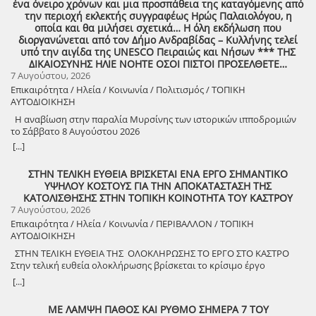
ένα όνειρο χρόνων και μια προσπάθεια της καταγόμενης από
εκδήλωση που θα πραγματοποιηθεί στο χωριό μας, το ΔΟΥΚΑ, σε
την περιοχή εκλεκτής συγγραφέως Ηρώς Παλαιολόγου, η
συνδιοργάνωση με τον Δήμο Αρχαίας Ολυμπίας, στις 13 Αυγούστου,
οποία και θα μιλήσει σχετικά… Η όλη εκδήλωση που
ημέρα Πέμπτη και ώρα 8:30 μ.μ., στην πλατεία του χωριού με θέμα:
διοργανώνεται από τον Δήμο Ανδραβίδας – Κυλλήνης τελεί
«Άυλη πολιτιστική κληρονομιά: Eκφράσεις, Δράσεις Διαφύλαξης και
υπό την αιγίδα της UNESCO Πειραιώς και Νήσων *** ΤΗΣ
Προοπτικές στην Ηλεία» Oμιλητές: – Διομήδης Τόλιος, Διεύθυνση
ΔΙΚΑΙΟΣΥΝΗΣ ΗΛΙΕ ΝΟΗΤΕ ΟΣΟΙ ΠΙΣΤΟΙ ΠΡΟΣΕΛΘΕΤΕ…
Νεότερης Πολιτιστικής Κληρονομιάς ΥΠΠΟ-Σύλλογος Διβριωτών
7 Αυγούστου, 2026
Αθήνας – Γωγώ Κανελλοπούλου, εκπαιδευτικός – Νίκος
Επικαιρότητα / Ηλεία / Κοινωνία / Πολιτισμός / ΤΟΠΙΚΗ
Σιάκκουλης, Πρόεδρος eco action Νεμούτας Θα ακολουθήσoυν
ΑΥΤΟΔΙΟΙΚΗΣΗ
χοροί της Ηλείας από το Λύκειο Ελληνίδων Πύργου Η είσοδος για
την πολιτιστική εκδήλωση είναι ελεύθερη. Μετά το πέρας της
Η αναβίωση στην παραλία Μυρσίνης των ιστορικών ιπποδρομιών
εκδήλωσης, σας προσκαλούμε να διασκεδάσουμε όλοι μαζί με
το Σάββατο 8 Αυγούστου 2026
ζωντανή παραδοσιακή μουσική από τη μουσική ομάδα του
[...]
Λύσανδρου Παναγόπουλου, σε μια βραδιά γεμάτη κέφι, χορό και
γεύσεις. Θα προσφερθούν παραδοσιακά εδέσματα. Πρόσκληση
ΣΤΗΝ ΤΕΛΙΚΗ ΕΥΘΕΙΑ ΒΡΙΣΚΕΤΑΙ ΕΝΑ ΕΡΓΟ ΣΗΜΑΝΤΙΚΟ
συμμετοχής στο γλέντι: 10 ευρώ ανά άτομο.
ΥΨΗΛΟΥ ΚΟΣΤΟΥΣ ΓΙΑ ΤΗΝ ΑΠΟΚΑΤΑΣΤΑΣΗ ΤΗΣ
ΚΑΤΟΛΙΣΘΗΣΗΣ ΣΤΗΝ ΤΟΠΙΚΗ ΚΟΙΝΟΤΗΤΑ ΤΟΥ ΚΑΣΤΡΟΥ
7 Αυγούστου, 2026
Επικαιρότητα / Ηλεία / Κοινωνία / ΠΕΡΙΒΑΛΛΟΝ / ΤΟΠΙΚΗ
ΑΥΤΟΔΙΟΙΚΗΣΗ
ΣΤΗΝ ΤΕΛΙΚΗ ΕΥΘΕΙΑ ΤΗΣ ΟΛΟΚΛΗΡΩΣΗΣ ΤΟ ΕΡΓΟ ΣΤΟ ΚΑΣΤΡΟ
Στην τελική ευθεία ολοκλήρωσης βρίσκεται το κρίσιμο έργο
αποκατάστασης της κατολίσθησης στην Τ.Κ. Κάστρου,
[...]
προϋπολογισμού 1,25 εκατομμυρίων ευρώ. Έπειτα από αυτοψία που
πραγματοποίησε ο Δήμαρχος Ανδραβίδας-Κυλλήνης, Γιάννης
ΜΕ ΛΑΜΨΗ ΠΑΘΟΣ ΚΑΙ ΡΥΘΜΟ ΣΗΜΕΡΑ 7 ΤΟΥ
Λέντζας, μαζί με κλιμάκιο της Τεχνικής Υπηρεσίας και εκπροσώπους