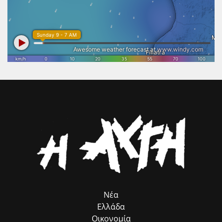
απομάκρυνση του στεγάστρου δεν αποτελούν απλώς μια τεχνική
παρέμβαση, αλλά μια εθνική προτεραιότητα. Η Πολιτεία οφείλει να
επιταχύνει τις απαραίτητες διαδικασίες, ώστε η μοναδική
αρχιτεκτονική του Ναού να αναδειχθεί ξανά στο φυσικό της
περιβάλλον και να αποκτήσει τη θέση που πραγματικά της αξίζει
στον διεθνή πολιτιστικό χάρτη. Το Επιμελητήριο Ηλείας θα συνεχίσει
να στηρίζει κάθε πρωτοβουλία που συνδέει τον πολιτισμό με τη
βιώσιμη ανάπτυξη, την επιχειρηματικότητα και την εξωστρέφεια του
τόπου μας. Η προστασία και η ανάδειξη της πολιτιστικής μας
κληρονομιάς αποτελεί επένδυση στο μέλλον της Ηλείας και στις
επόμενες γενιές.».
Νέα
Ελλάδα
Οικονομία