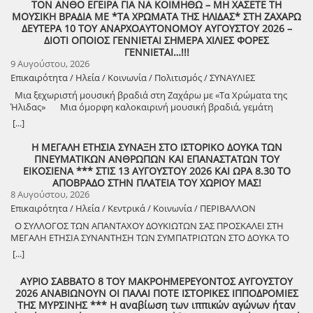
ΤΟΝ ΑΝΘΟ ΕΓΕΙΡΑ ΓΙΑ ΝΑ ΚΟΙΜΗΘΩ – ΜΗ ΧΑΣΕΤΕ ΤΗ
ΜΟΥΣΙΚΗ ΒΡΑΔΙΑ ΜΕ *ΤΑ ΧΡΩΜΑΤΑ ΤΗΣ ΗΛΙΔΑΣ* ΣΤΗ ΖΑΧΑΡΩ
ΔΕΥΤΕΡΑ 10 ΤΟΥ ΑΝΑΡΧΟΑΥΤΟΝΟΜΟΥ ΑΥΓΟΥΣΤΟΥ 2026 –
ΔΙΟΤΙ ΟΠΟΙΟΣ ΓΕΝΝΙΕΤΑΙ ΣΗΜΕΡΑ ΧΙΛΙΕΣ ΦΟΡΕΣ
ΓΕΝΝΙΕΤΑΙ…!!!
9 Αυγούστου, 2026
Επικαιρότητα / Ηλεία / Κοινωνία / Πολιτισμός / ΣΥΝΑΥΛΙΕΣ
Μια ξεχωριστή μουσική βραδιά στη Ζαχάρω με «Τα Χρώματα της
Ήλιδας» Μια όμορφη καλοκαιρινή μουσική βραδιά, γεμάτη
μελωδίες, πολιτισμό και καλή διάθεση, διοργανώνει ο Δήμος
[...]
Ζαχάρως, στο πλαίσιο του Καλοκαιρινού Πολιτιστικού
Προγράμματος. Τη Δευτέρα 10 Αυγούστου, στις 21:30, το προαύλιο
Η ΜΕΓΑΛΗ ΕΤΗΣΙΑ ΣΥΝΑΞΗ ΣΤΟ ΙΣΤΟΡΙΚΟ ΔΟΥΚΑ ΤΩΝ
του Γυμνασίου Ζαχάρως θα γεμίσει μουσική, καθώς η Ορχήστρα «Τα
ΠΝΕΥΜΑΤΙΚΩΝ ΑΝΘΡΩΠΩΝ ΚΑΙ ΕΠΑΝΑΣΤΑΤΩΝ ΤΟΥ
Χρώματα της Ήλιδας» θα παρουσιάσει ένα ξεχωριστό μουσικό
ΕΙΚΟΣΙΕΝΑ *** ΣΤΙΣ 13 ΑΥΓΟΥΣΤΟΥ 2026 ΚΑΙ ΩΡΑ 8.30 ΤΟ
πρόγραμμα. Μια βραδιά που έρχεται να ενώσει ανθρώπους
ΑΠΟΒΡΑΔΟ ΣΤΗΝ ΠΛΑΤΕΙΑ ΤΟΥ ΧΩΡΙΟΥ ΜΑΣ!
διαφορετικών ηλικιών μέσα από τη δύναμη της μουσικής και να
8 Αυγούστου, 2026
προσφέρει σε κατοίκους και επισκέπτες μια όμορφη καλοκαιρινή
Επικαιρότητα / Ηλεία / Κεντρικά / Κοινωνία / ΠΕΡΙΒΑΛΛΟΝ
έξοδο. Ο Δήμος Ζαχάρως συνεχίζει να επενδύει στον πολιτισμό και να
Ο ΣΥΛΛΟΓΟΣ ΤΩΝ ΑΠΑΝΤΑΧΟΥ ΔΟΥΚΙΩΤΩΝ ΣΑΣ ΠΡΟΣΚΑΛΕΙ ΣΤΗ
δημιουργεί αφορμές για συνάντηση, ψυχαγωγία και συμμετοχή.
ΜΕΓΑΛΗ ΕΤΗΣΙΑ ΣΥΝΑΝΤΗΣΗ ΤΩΝ ΣΥΜΠΑΤΡΙΩΤΩΝ ΣΤΟ ΔΟΥΚΑ ΤΟ
Δευτέρα 10 Αυγούστου | 21:30 Προαύλιο Γυμνασίου Ζαχάρως
ΑΘΑΝΑΤΟ! Μεγάλη η χαρά η δική μας για το ριζιμιό μας και για
[...]
τον επαναστάτη πρόγονό μας που πολέμησε με το σπαθί στο χέρι
στο Πούσι τους Τουρκαλβανούς και είχε και μπαρουτόμυλο για τα
ΑΥΡΙΟ ΣΑΒΒΑΤΟ 8 ΤΟΥ ΜΑΚΡΟΗΜΕΡΕΥΟΝΤΟΣ ΑΥΓΟΥΣΤΟΥ
κανόνια του αγώνα! ΦΩΤΟΓΡΑΦΙΕΣ ΚΑΙ ΠΡΟΣΚΛΗΣΗ ΓΙΑ ΤΟ
2026 ΑΝΑΒΙΩΝΟΥΝ ΟΙ ΠΑΛΑΙ ΠΟΤΕ ΙΣΤΟΡΙΚΕΣ ΙΠΠΟΔΡΟΜΙΕΣ
ΣΥΝΑΠΑΝΤΗΜΑ (Πατήστε πάνω στο σύνδεσμο για να ανοίξει το
ΤΗΣ ΜΥΡΣΙΝΗΣ *** Η αναβίωση των ιππικών αγώνων ήταν
αρχείο) Ο Σύλλογος των απανταχού Δουκιωτών σάς προσκαλεί στην