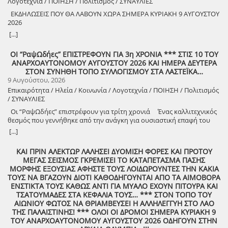
Λογοτεχνία / ΠΟΙΗΣΗ / Πολιτισμός / ΣΥΝΑΥΛΙΕΣ
ΕΚΔΗΛΩΣΕΙΣ ΠΟΥ ΘΑ ΛΑΒΟΥΝ ΧΩΡΑ ΣΗΜΕΡΑ ΚΥΡΙΑΚΗ 9 ΑΥΓΟΥΣΤΟΥ
2026
8888888888888888888888888888888888888888888888888888888888888
[...]
8888888888888888888888888888888888888888888888888888888888888
ΟΙ “ΡαψΩδήες” ΕΠΙΣΤΡΕΦΟΥΝ ΓΙΑ 3η ΧΡΟΝΙΑ *** ΣΤΙΣ 10 ΤΟΥ
ΑΝΑΡΧΟΑΥΤΟΝΟΜΟΥ ΑΥΓΟΥΣΤΟΥ 2026 ΚΑΙ ΗΜΕΡΑ ΔΕΥΤΕΡΑ
8888888888888888888888888888888888888888888888888888888888888
ΣΤΟΝ ΣΥΝΗΘΗ ΤΟΠΟ ΣΥΛΛΟΓΙΣΜΟΥ ΣΤΑ ΛΑΣΤΕΪΚΑ…
9 Αυγούστου, 2026
Επικαιρότητα / Ηλεία / Κοινωνία / Λογοτεχνία / ΠΟΙΗΣΗ / Πολιτισμός
/ ΣΥΝΑΥΛΙΕΣ
Οι “ΡαψΩδήες” επιστρέφουν για τρίτη χρονιά Ένας καλλιτεχνικός
θεσμός που γεννήθηκε από την ανάγκη για ουσιαστική επαφή του
ανθρώπου, με τον λόγο και την μουσική. Πιστοί στο όραμά μας για
[...]
συμμετοχική καλλιτεχνική έκφραση, συνεχίζουμε να βλέπουμε τον
θεατή όχι ως παθητικό δέκτη, αλλά ως συνοδοιπόρο. Οι “ΡαψΩδήες”
ΚΑΙ ΠΡΙΝ ΑΛΕΚΤΩΡ ΛΑΛΗΣΕΙ ΔΥΟΜΙΣΗ ΦΟΡΕΣ ΚΑΙ ΠΡΟΤΟΥ
ευελπιστούμε να είναι μια συνάντηση ανθρώπων, μια κοινή ανάσα,
ΜΕΓΑΣ ΣΕΙΣΜΟΣ ΓΚΡΕΜΙΣΕΙ ΤΟ ΚΑΤΑΠΕΤΑΣΜΑ ΠΑΣΗΣ
μια υπενθύμιση ότι ο πολιτισμός γεννιέται εκεί όπου μοιραζόμαστε,
ΜΟΡΦΗΣ ΕΞΟΥΣΙΑΣ ΑΦΗΣΤΕ ΤΟΥΣ ΛΟΙΔΩΡΟΥΝΤΕΣ ΤΗΝ ΚΑΚΙΑ
ακούμε και δημιουργούμε μαζί. Την Δευτέρα 10 Αυγούστου, στις
ΤΟΥΣ ΝΑ ΒΓΑΖΟΥΝ ΔΙΟΤΙ ΚΑΘΟΔΗΓΟΥΝΤΑΙ ΑΠΟ ΤΑ ΑΙΜΟΒΟΡΑ
21:00 , στήνουμε ξανά ένα Συμπόσιον Τέχνης, με «Ιστορίες και
ΕΝΣΤΙΚΤΑ ΤΟΥΣ ΚΑΘΩΣ ΑΝΤΙ ΓΙΑ ΜΥΑΛΟ ΕΧΟΥΝ ΠΙΤΟΥΡΑ ΚΑΙ
Τραγούδια» , στον ξεχωριστό χώρο της πέτρινης εκκλησίας στα
ΤΣΑΤΟΥΜΑΔΕΣ ΣΤΑ ΚΕΦΑΛΙΑ ΤΟΥΣ… *** ΣΤΟΝ ΤΟΠΟ ΤΟΥ
Λαστέικα. Σας περιμένουμε κοντά μας! Γιάννης Κορίζης – Δημήτρης
ΑΙΩΝΙΟΥ ΦΩΤΟΣ ΝΑ ΘΡΙΑΜΒΕΥΣΕΙ Η ΑΛΛΗΛΕΓΓΥΗ ΣΤΟ ΛΑΟ
Κορίζης Με την υποστήριξη του Δήμος Πύργου / Municipality Of
ΤΗΣ ΠΑΛΑΙΣΤΙΝΗΣ! *** ΟΛΟΙ ΟΙ ΔΡΟΜΟΙ ΣΗΜΕΡΑ ΚΥΡΙΑΚΗ 9
Pyrgos 2024 -2028
ΤΟΥ ΑΝΑΡΧΟΑΥΤΟΝΟΜΟΥ ΑΥΓΟΥΣΤΟΥ 2026 ΟΔΗΓΟΥΝ ΣΤΗΝ