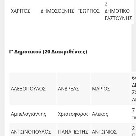
2
ΧΑΡΙΤΟΣ
ΔΗΜΟΣΘΕΝΗΣ
ΓΕΩΡΓΙΟΣ
ΔΗΜΟΤΙΚΟ
ΓΑΣΤΟΥΝΗΣ
Γ’ Δημοτικού (20 Διακριθέντες)
6
Δ
ΑΛΕΞΟΠΟΥΛΟΣ
ΑΝΔΡΕΑΣ
ΜΑΡΙΟΣ
Σ
Α
7
Αμπελογιαννης
Χριστοφορος
Αλεκος
π
2
ΑΝΤΩΝΟΠΟΥΛΟΣ
ΠΑΝΑΓΙΩΤΗΣ
ΑΝΤΩΝΙΟΣ
Π