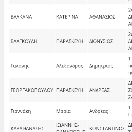
2
ΒΑΛΚΑΝΑ
ΚΑΤΕΡΙΝΑ
ΑΘΑΝΑΣΙΟΣ
Δ
Α
2
ΒΛΑΓΚΟΥΛΗ
ΠΑΡΑΣΚΕΥΗ
ΔΙΟΝΥΣΙΟΣ
Δ
Α
1
Γαλανης
Αλεξανδρος
Δημητριος
π
π
Δ
ΓΕΩΡΓΑΚΟΠΟΥΛΟΥ
ΠΑΡΑΣΚΕΥΗ
ΑΝΔΡΕΑΣ
Σ
Ζ
1
Γιαννάκη
Μαρία
Ανδρέας
Γ
ΙΩΑΝΝΗΣ-
Δ
ΚΑΡΑΘΑΝΑΣΗΣ
ΚΩΝΣΤΑΝΤΙΝΟΣ
ΠΑΝΑΓΙΩΤΗΣ
Σ