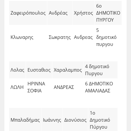
6o
Ζαφειρόπουλος
Ανδρέας
Χρήστος
ΔΗΜΟΤΙΚΟ
ΠΥΡΓΟΥ
5
Κλωναρης
Σωκρατης
Ανδρεας
δημοτικό
πυργου
4 δημοτικό
Λολας
Ευσταθιος
Χαραλαμπος
Πυργου
ΗΡΙΝΝΑ
6 ΔΗΜΟΤΙΚΟ
ΛΩΛΗ
ΑΝΔΡΕΑΣ
ΣΟΦΙΑ
ΑΜΑΛΙΑΔΑΣ
1o
Μπαλαδήμας
Ιωάννης
Διονύσιος
Δημοτικό
Πύργου