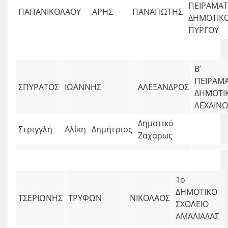
ΠΕΙΡΑΜΑΤ
ΠΑΠΑΝΙΚΟΛΑΟΥ
ΑΡΗΣ
ΠΑΝΑΓΙΩΤΗΣ
ΔΗΜΟΤΙΚ
ΠΥΡΓΟΥ
Β’
ΠΕΙΡΑΜ
ΣΠΥΡΑΤΟΣ
ΙΩΑΝΝΗΣ
ΑΛΕΞΑΝΔΡΟΣ
ΔΗΜΟΤΙ
ΛΕΧΑΙΝ
Δημοτικό
Στριγγλή
Αλίκη
Δημήτριος
Ζαχάρως
1ο
ΔΗΜΟΤΙΚΟ
ΤΣΕΡΙΩΝΗΣ
ΤΡΥΦΩΝ
ΝΙΚΟΛΑΟΣ
ΣΧΟΛΕΙΟ
ΑΜΑΛΙΑΔΑΣ