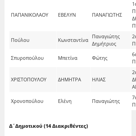
1
Π
ΠΑΠΑΝΙΚΟΛΑΟΥ
ΕΒΕΛΥΝ
ΠΑΝΑΓΙΩΤΗΣ
Δ
Π
Παναγιώτης
2
Πούλου
Κωνσταντίνα
Δημήτριος
Π
6
Σπυροπούλου
Μπετίνα
Φώτης
Π
2
ΧΡΙΣΤΟΠΟΥΛΟΥ
ΔΗΜΗΤΡΑ
ΗΛΙΑΣ
Δ
Α
7
Χρονοπούλου
Ελένη
Παναγιώτης
Π
Δ΄Δημοτικού (14 Διακριθέντες)