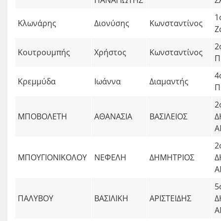
1
Κλωνάρης
Διονύσης
Κωνσταντίνος
Ζ
2
Κουτρουμπής
Χρήστος
Κωνσταντίνος
Π
4
Κρεμμύδα
Ιωάννα
Διαμαντής
Π
2
ΜΠΟΒΟΛΕΤΗ
ΑΘΑΝΑΣΙΑ
ΒΑΣΙΛΕΙΟΣ
Δ
Α
2
ΜΠΟΥΓΙΟΝΙΚΟΛΟΥ
ΝΕΦΕΛΗ
ΔΗΜΗΤΡΙΟΣ
Δ
Α
5
ΠΑΛΥΒΟΥ
ΒΑΣΙΛΙΚΗ
ΑΡΙΣΤΕΙΔΗΣ
Δ
Α