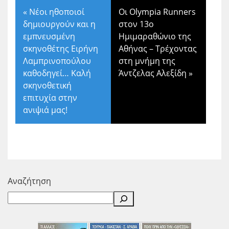
«
Νέοι ηθοποιοί
Οι Olympia Runners
δημιουργούν και η
στον 13ο
εμπνευσμένη
Ημιμαραθώνιο της
σκηνοθέτης Ειρήνη
Αθήνας – Τρέχοντας
Λαμπρινοπούλου
στη μνήμη της
καθοδηγεί… Καλή
Άντζελας Αλεξίδη
»
σκηνοθετική
επιτυχία στην
ανιψιά μας!
Αναζήτηση