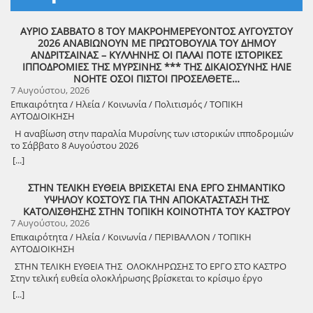
ΑΥΡΙΟ ΣΑΒΒΑΤΟ 8 ΤΟΥ ΜΑΚΡΟΗΜΕΡΕΥΟΝΤΟΣ ΑΥΓΟΥΣΤΟΥ
2026 ΑΝΑΒΙΩΝΟΥΝ ΜΕ ΠΡΩΤΟΒΟΥΛΙΑ ΤΟΥ ΔΗΜΟΥ
ΑΝΔΡΙΤΣΑΙΝΑΣ – ΚΥΛΛΗΝΗΣ ΟΙ ΠΑΛΑΙ ΠΟΤΕ ΙΣΤΟΡΙΚΕΣ
ΙΠΠΟΔΡΟΜΙΕΣ ΤΗΣ ΜΥΡΣΙΝΗΣ *** ΤΗΣ ΔΙΚΑΙΟΣΥΝΗΣ ΗΛΙΕ
ΝΟΗΤΕ ΟΣΟΙ ΠΙΣΤΟΙ ΠΡΟΣΕΛΘΕΤΕ…
7 Αυγούστου, 2026
Επικαιρότητα / Ηλεία / Κοινωνία / Πολιτισμός / ΤΟΠΙΚΗ
ΑΥΤΟΔΙΟΙΚΗΣΗ
Η αναβίωση στην παραλία Μυρσίνης των ιστορικών ιπποδρομιών
το Σάββατο 8 Αυγούστου 2026
[...]
ΣΤΗΝ ΤΕΛΙΚΗ ΕΥΘΕΙΑ ΒΡΙΣΚΕΤΑΙ ΕΝΑ ΕΡΓΟ ΣΗΜΑΝΤΙΚΟ
ΥΨΗΛΟΥ ΚΟΣΤΟΥΣ ΓΙΑ ΤΗΝ ΑΠΟΚΑΤΑΣΤΑΣΗ ΤΗΣ
ΚΑΤΟΛΙΣΘΗΣΗΣ ΣΤΗΝ ΤΟΠΙΚΗ ΚΟΙΝΟΤΗΤΑ ΤΟΥ ΚΑΣΤΡΟΥ
7 Αυγούστου, 2026
Επικαιρότητα / Ηλεία / Κοινωνία / ΠΕΡΙΒΑΛΛΟΝ / ΤΟΠΙΚΗ
ΑΥΤΟΔΙΟΙΚΗΣΗ
ΣΤΗΝ ΤΕΛΙΚΗ ΕΥΘΕΙΑ ΤΗΣ ΟΛΟΚΛΗΡΩΣΗΣ ΤΟ ΕΡΓΟ ΣΤΟ ΚΑΣΤΡΟ
Στην τελική ευθεία ολοκλήρωσης βρίσκεται το κρίσιμο έργο
αποκατάστασης της κατολίσθησης στην Τ.Κ. Κάστρου,
[...]
προϋπολογισμού 1,25 εκατομμυρίων ευρώ. Έπειτα από αυτοψία που