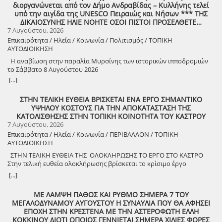
διοργανώνεται από τον Δήμο Ανδραβίδας – Κυλλήνης τελεί
«Άυλη πολιτιστική κληρονομιά: Eκφράσεις, Δράσεις Διαφύλαξης και
υπό την αιγίδα της UNESCO Πειραιώς και Νήσων *** ΤΗΣ
Προοπτικές στην Ηλεία» Oμιλητές: – Διομήδης Τόλιος, Διεύθυνση
ΔΙΚΑΙΟΣΥΝΗΣ ΗΛΙΕ ΝΟΗΤΕ ΟΣΟΙ ΠΙΣΤΟΙ ΠΡΟΣΕΛΘΕΤΕ…
Νεότερης Πολιτιστικής Κληρονομιάς ΥΠΠΟ-Σύλλογος Διβριωτών
7 Αυγούστου, 2026
Αθήνας – Γωγώ Κανελλοπούλου, εκπαιδευτικός – Νίκος
Επικαιρότητα / Ηλεία / Κοινωνία / Πολιτισμός / ΤΟΠΙΚΗ
Σιάκκουλης, Πρόεδρος eco action Νεμούτας Θα ακολουθήσoυν
ΑΥΤΟΔΙΟΙΚΗΣΗ
χοροί της Ηλείας από το Λύκειο Ελληνίδων Πύργου Η είσοδος για
την πολιτιστική εκδήλωση είναι ελεύθερη. Μετά το πέρας της
Η αναβίωση στην παραλία Μυρσίνης των ιστορικών ιπποδρομιών
εκδήλωσης, σας προσκαλούμε να διασκεδάσουμε όλοι μαζί με
το Σάββατο 8 Αυγούστου 2026
ζωντανή παραδοσιακή μουσική από τη μουσική ομάδα του
[...]
Λύσανδρου Παναγόπουλου, σε μια βραδιά γεμάτη κέφι, χορό και
γεύσεις. Θα προσφερθούν παραδοσιακά εδέσματα. Πρόσκληση
ΣΤΗΝ ΤΕΛΙΚΗ ΕΥΘΕΙΑ ΒΡΙΣΚΕΤΑΙ ΕΝΑ ΕΡΓΟ ΣΗΜΑΝΤΙΚΟ
συμμετοχής στο γλέντι: 10 ευρώ ανά άτομο.
ΥΨΗΛΟΥ ΚΟΣΤΟΥΣ ΓΙΑ ΤΗΝ ΑΠΟΚΑΤΑΣΤΑΣΗ ΤΗΣ
ΚΑΤΟΛΙΣΘΗΣΗΣ ΣΤΗΝ ΤΟΠΙΚΗ ΚΟΙΝΟΤΗΤΑ ΤΟΥ ΚΑΣΤΡΟΥ
7 Αυγούστου, 2026
Επικαιρότητα / Ηλεία / Κοινωνία / ΠΕΡΙΒΑΛΛΟΝ / ΤΟΠΙΚΗ
ΑΥΤΟΔΙΟΙΚΗΣΗ
ΣΤΗΝ ΤΕΛΙΚΗ ΕΥΘΕΙΑ ΤΗΣ ΟΛΟΚΛΗΡΩΣΗΣ ΤΟ ΕΡΓΟ ΣΤΟ ΚΑΣΤΡΟ
Στην τελική ευθεία ολοκλήρωσης βρίσκεται το κρίσιμο έργο
αποκατάστασης της κατολίσθησης στην Τ.Κ. Κάστρου,
[...]
προϋπολογισμού 1,25 εκατομμυρίων ευρώ. Έπειτα από αυτοψία που
πραγματοποίησε ο Δήμαρχος Ανδραβίδας-Κυλλήνης, Γιάννης
ΜΕ ΛΑΜΨΗ ΠΑΘΟΣ ΚΑΙ ΡΥΘΜΟ ΣΗΜΕΡΑ 7 ΤΟΥ
Λέντζας, μαζί με κλιμάκιο της Τεχνικής Υπηρεσίας και εκπροσώπους
ΜΕΓΑΛΟΔΥΝΑΜΟΥ ΑΥΓΟΥΣΤΟΥ Η ΣΥΝΑΥΛΙΑ ΠΟΥ ΘΑ ΑΦΗΣΕΙ
της δημοτικής αρχής, διαπιστώθηκε πως οι παρεμβάσεις προχωρούν
ΕΠΟΧΗ ΣΤΗΝ ΚΡΕΣΤΕΝΑ ΜΕ ΤΗΝ ΑΣΤΕΡΟΦΩΤΗ ΕΛΛΗ
άμεσα και αυστηρά εντός των χρονοδιαγραμμάτων. ​Το έργο
ΚΟΚΚΙΝΟΥ ΔΙΟΤΙ ΟΠΟΙΟΣ ΓΕΝΝΙΕΤΑΙ ΣΗΜΕΡΑ ΧΙΛΙΕΣ ΦΟΡΕΣ