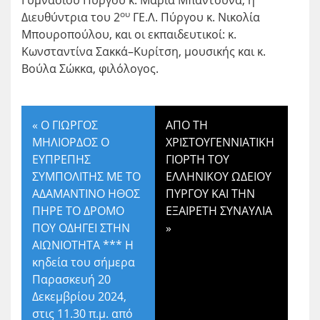
ου
Διευθύντρια του 2
ΓΕ.Λ. Πύργου κ. Νικολία
Μπουροπούλου, και οι εκπαιδευτικοί: κ.
Κωνσταντίνα Σακκά–Κυρίτση, μουσικής και κ.
Βούλα Σώκκα, φιλόλογος.
«
Ο ΓΙΩΡΓΟΣ
ΑΠΟ ΤΗ
ΜΗΛΙΟΡΔΟΣ Ο
ΧΡΙΣΤΟΥΓΕΝΝΙΑΤΙΚΗ
ΕΥΠΡΕΠΗΣ
ΓΙΟΡΤΗ ΤΟΥ
ΣΥΜΠΟΛΙΤΗΣ ΜΕ ΤΟ
ΕΛΛΗΝΙΚΟΥ ΩΔΕΙΟΥ
ΑΔΑΜΑΝΤΙΝΟ ΗΘΟΣ
ΠΥΡΓΟΥ ΚΑΙ ΤΗΝ
ΠΗΡΕ ΤΟ ΔΡΟΜΟ
ΕΞΑΙΡΕΤΗ ΣΥΝΑΥΛΙΑ
ΠΟΥ ΟΔΗΓΕΙ ΣΤΗΝ
»
ΑΙΩΝΙΟΤΗΤΑ *** Η
κηδεία του σήμερα
Παρασκευή 20
Δεκεμβρίου 2024,
στις 11.30 π.μ. από