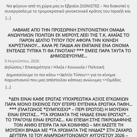
Να φύγουν από τη χώρα μας οι Εβραίοι ΣΙΩΝΙΣΤΕΣ – Να διακοπεί η
συνεργασία με το τρομοκρατικό γενοκτονικό κράτος του Ισραήλ και
φέρτε πίσω στην Ελλάδα από τη Σαουδική Αραβία τους ελληνικούς
[...]
patriot!!
ΛΑΒΑΜΕ ΑΠΟ ΤΗΝ ΠΡΟΣΩΡΙΝΗ ΣΥΝΤΟΝΙΣΤΙΚΗ ΟΜΑΔΑ
ΑΝΩΝΥΜΩΝ ΠΟΛΙΤΩΝ ΕΚ ΜΕΡΟΥΣ ΛΕΕΙ ΤΗΣ Τ.Κ. ΑΧΑΪΑΣ ΤΟ
ΠΑΡΟΝ ΔΕΛΤΙΟ ΤΥΠΟΥ ΠΟΥ ΑΦΟΡΑ ΤΗΝ ΚΙΝΗΣΗ
ΚΑΡΥΣΤΙΑΝΟΥ… ΚΑΛΑ ΡΕ ΠΑΙΔΙΑ ΑΝ ΕΜΠΑΙΝΕ ΕΝΑ ΟΝΟΜΑ
ΕΝΤΕΛΩΣ ΤΥΠΙΚΑ ΤΙ ΘΑ ΓΙΝΟΤΑΝ? *** ΕΜΕΙΣ ΠΑΡΑ ΤΑΥΤΑ ΤΟ
ΔΗΜΟΣΙΕΥΟΥΜΕ…
9 Αυγούστου, 2026
Δηλώσεις / Επικαιρότητα / Ηλεία / Κοινωνία / Πολιτική
Δημοσιεύουμε το πιο κάτω <<Δελτίο Τύπου>> για το κίνημα
Καρυστιανού που μας απέστειλαν κάποιες ανώνυμες <<Ομάδες
Πολιτών>>!
[...]
*ΔΕΝ ΕΙΝΑΙ ΚΑΘΕ ΕΡΩΤΑΣ ΥΠΟΧΡΕΩΤΙΚΑ ΑΞΙΟΣ ΕΓΚΩΜΙΩΝ
ΠΑΡΑ ΜΟΝΟ ΕΚΕΙΝΟΣ ΠΟΥ ΕΓΕΙΡΕΙ ΕΥΓΕΝΙΚΑ ΕΡΩΤΙΚΑ ΠΑΘΗ…
*** (ΠΛΑΤΩΝΟΣ *ΣΥΜΠΟΣΙΟ* – ΠΕΡΙ ΕΡΩΤΟΣ) Η ΜΟΥΣΙΚΗ
ΕΙΝΑΙ ΕΡΩΤΑΣ… *ΤΑ ΧΡΩΜΑΤΑ ΤΗΣ ΗΛΙΔΑΣ ΕΙΝΑΙ ΕΡΩΤΑΣ*…
ΤΟ ΤΡΑΓΟΥΔΙ ΕΙΝΑΙ ΕΡΩΤΑΣ… ΚΑΙ ΕΠΕΙΔΗ ΣΤΗΣ ΠΙΚΡΟΔΑΦΝΗΣ
ΤΟΝ ΑΝΘΟ ΕΓΕΙΡΑ ΓΙΑ ΝΑ ΚΟΙΜΗΘΩ – ΜΗ ΧΑΣΕΤΕ ΤΗ
ΜΟΥΣΙΚΗ ΒΡΑΔΙΑ ΜΕ *ΤΑ ΧΡΩΜΑΤΑ ΤΗΣ ΗΛΙΔΑΣ* ΣΤΗ ΖΑΧΑΡΩ
ΔΕΥΤΕΡΑ 10 ΤΟΥ ΑΝΑΡΧΟΑΥΤΟΝΟΜΟΥ ΑΥΓΟΥΣΤΟΥ 2026 –