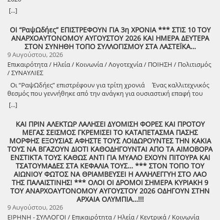
8888888888888888888888888888888888888888888888888888888888888
[...]
8888888888888888888888888888888888888888888888888888888888888
ΟΙ “ΡαψΩδήες” ΕΠΙΣΤΡΕΦΟΥΝ ΓΙΑ 3η ΧΡΟΝΙΑ *** ΣΤΙΣ 10 ΤΟΥ
ΑΝΑΡΧΟΑΥΤΟΝΟΜΟΥ ΑΥΓΟΥΣΤΟΥ 2026 ΚΑΙ ΗΜΕΡΑ ΔΕΥΤΕΡΑ
8888888888888888888888888888888888888888888888888888888888888
ΣΤΟΝ ΣΥΝΗΘΗ ΤΟΠΟ ΣΥΛΛΟΓΙΣΜΟΥ ΣΤΑ ΛΑΣΤΕΪΚΑ…
9 Αυγούστου, 2026
Επικαιρότητα / Ηλεία / Κοινωνία / Λογοτεχνία / ΠΟΙΗΣΗ / Πολιτισμός
/ ΣΥΝΑΥΛΙΕΣ
Οι “ΡαψΩδήες” επιστρέφουν για τρίτη χρονιά Ένας καλλιτεχνικός
θεσμός που γεννήθηκε από την ανάγκη για ουσιαστική επαφή του
ανθρώπου, με τον λόγο και την μουσική. Πιστοί στο όραμά μας για
[...]
συμμετοχική καλλιτεχνική έκφραση, συνεχίζουμε να βλέπουμε τον
θεατή όχι ως παθητικό δέκτη, αλλά ως συνοδοιπόρο. Οι “ΡαψΩδήες”
ΚΑΙ ΠΡΙΝ ΑΛΕΚΤΩΡ ΛΑΛΗΣΕΙ ΔΥΟΜΙΣΗ ΦΟΡΕΣ ΚΑΙ ΠΡΟΤΟΥ
ευελπιστούμε να είναι μια συνάντηση ανθρώπων, μια κοινή ανάσα,
ΜΕΓΑΣ ΣΕΙΣΜΟΣ ΓΚΡΕΜΙΣΕΙ ΤΟ ΚΑΤΑΠΕΤΑΣΜΑ ΠΑΣΗΣ
μια υπενθύμιση ότι ο πολιτισμός γεννιέται εκεί όπου μοιραζόμαστε,
ΜΟΡΦΗΣ ΕΞΟΥΣΙΑΣ ΑΦΗΣΤΕ ΤΟΥΣ ΛΟΙΔΩΡΟΥΝΤΕΣ ΤΗΝ ΚΑΚΙΑ
ακούμε και δημιουργούμε μαζί. Την Δευτέρα 10 Αυγούστου, στις
ΤΟΥΣ ΝΑ ΒΓΑΖΟΥΝ ΔΙΟΤΙ ΚΑΘΟΔΗΓΟΥΝΤΑΙ ΑΠΟ ΤΑ ΑΙΜΟΒΟΡΑ
21:00 , στήνουμε ξανά ένα Συμπόσιον Τέχνης, με «Ιστορίες και
ΕΝΣΤΙΚΤΑ ΤΟΥΣ ΚΑΘΩΣ ΑΝΤΙ ΓΙΑ ΜΥΑΛΟ ΕΧΟΥΝ ΠΙΤΟΥΡΑ ΚΑΙ
Τραγούδια» , στον ξεχωριστό χώρο της πέτρινης εκκλησίας στα
ΤΣΑΤΟΥΜΑΔΕΣ ΣΤΑ ΚΕΦΑΛΙΑ ΤΟΥΣ… *** ΣΤΟΝ ΤΟΠΟ ΤΟΥ
Λαστέικα. Σας περιμένουμε κοντά μας! Γιάννης Κορίζης – Δημήτρης
ΑΙΩΝΙΟΥ ΦΩΤΟΣ ΝΑ ΘΡΙΑΜΒΕΥΣΕΙ Η ΑΛΛΗΛΕΓΓΥΗ ΣΤΟ ΛΑΟ
Κορίζης Με την υποστήριξη του Δήμος Πύργου / Municipality Of
ΤΗΣ ΠΑΛΑΙΣΤΙΝΗΣ! *** ΟΛΟΙ ΟΙ ΔΡΟΜΟΙ ΣΗΜΕΡΑ ΚΥΡΙΑΚΗ 9
Pyrgos 2024 -2028
ΤΟΥ ΑΝΑΡΧΟΑΥΤΟΝΟΜΟΥ ΑΥΓΟΥΣΤΟΥ 2026 ΟΔΗΓΟΥΝ ΣΤΗΝ
ΑΡΧΑΙΑ ΟΛΥΜΠΙΑ…!!!
9 Αυγούστου, 2026
ΕΙΡΗΝΗ - ΣΥΛΛΟΓΟΙ / Επικαιρότητα / Ηλεία / Κεντρικά / Κοινωνία