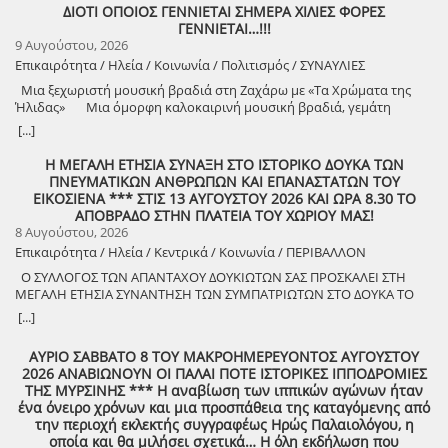
ΔΙΟΤΙ ΟΠΟΙΟΣ ΓΕΝΝΙΕΤΑΙ ΣΗΜΕΡΑ ΧΙΛΙΕΣ ΦΟΡΕΣ
ΓΕΝΝΙΕΤΑΙ…!!!
9 Αυγούστου, 2026
Επικαιρότητα / Ηλεία / Κοινωνία / Πολιτισμός / ΣΥΝΑΥΛΙΕΣ
Μια ξεχωριστή μουσική βραδιά στη Ζαχάρω με «Τα Χρώματα της
Ήλιδας» Μια όμορφη καλοκαιρινή μουσική βραδιά, γεμάτη
μελωδίες, πολιτισμό και καλή διάθεση, διοργανώνει ο Δήμος
[...]
Ζαχάρως, στο πλαίσιο του Καλοκαιρινού Πολιτιστικού
Προγράμματος. Τη Δευτέρα 10 Αυγούστου, στις 21:30, το προαύλιο
Η ΜΕΓΑΛΗ ΕΤΗΣΙΑ ΣΥΝΑΞΗ ΣΤΟ ΙΣΤΟΡΙΚΟ ΔΟΥΚΑ ΤΩΝ
του Γυμνασίου Ζαχάρως θα γεμίσει μουσική, καθώς η Ορχήστρα «Τα
ΠΝΕΥΜΑΤΙΚΩΝ ΑΝΘΡΩΠΩΝ ΚΑΙ ΕΠΑΝΑΣΤΑΤΩΝ ΤΟΥ
Χρώματα της Ήλιδας» θα παρουσιάσει ένα ξεχωριστό μουσικό
ΕΙΚΟΣΙΕΝΑ *** ΣΤΙΣ 13 ΑΥΓΟΥΣΤΟΥ 2026 ΚΑΙ ΩΡΑ 8.30 ΤΟ
πρόγραμμα. Μια βραδιά που έρχεται να ενώσει ανθρώπους
ΑΠΟΒΡΑΔΟ ΣΤΗΝ ΠΛΑΤΕΙΑ ΤΟΥ ΧΩΡΙΟΥ ΜΑΣ!
διαφορετικών ηλικιών μέσα από τη δύναμη της μουσικής και να
8 Αυγούστου, 2026
προσφέρει σε κατοίκους και επισκέπτες μια όμορφη καλοκαιρινή
Επικαιρότητα / Ηλεία / Κεντρικά / Κοινωνία / ΠΕΡΙΒΑΛΛΟΝ
έξοδο. Ο Δήμος Ζαχάρως συνεχίζει να επενδύει στον πολιτισμό και να
Ο ΣΥΛΛΟΓΟΣ ΤΩΝ ΑΠΑΝΤΑΧΟΥ ΔΟΥΚΙΩΤΩΝ ΣΑΣ ΠΡΟΣΚΑΛΕΙ ΣΤΗ
δημιουργεί αφορμές για συνάντηση, ψυχαγωγία και συμμετοχή.
ΜΕΓΑΛΗ ΕΤΗΣΙΑ ΣΥΝΑΝΤΗΣΗ ΤΩΝ ΣΥΜΠΑΤΡΙΩΤΩΝ ΣΤΟ ΔΟΥΚΑ ΤΟ
Δευτέρα 10 Αυγούστου | 21:30 Προαύλιο Γυμνασίου Ζαχάρως
ΑΘΑΝΑΤΟ! Μεγάλη η χαρά η δική μας για το ριζιμιό μας και για
[...]
τον επαναστάτη πρόγονό μας που πολέμησε με το σπαθί στο χέρι
στο Πούσι τους Τουρκαλβανούς και είχε και μπαρουτόμυλο για τα
ΑΥΡΙΟ ΣΑΒΒΑΤΟ 8 ΤΟΥ ΜΑΚΡΟΗΜΕΡΕΥΟΝΤΟΣ ΑΥΓΟΥΣΤΟΥ
κανόνια του αγώνα! ΦΩΤΟΓΡΑΦΙΕΣ ΚΑΙ ΠΡΟΣΚΛΗΣΗ ΓΙΑ ΤΟ
2026 ΑΝΑΒΙΩΝΟΥΝ ΟΙ ΠΑΛΑΙ ΠΟΤΕ ΙΣΤΟΡΙΚΕΣ ΙΠΠΟΔΡΟΜΙΕΣ
ΣΥΝΑΠΑΝΤΗΜΑ (Πατήστε πάνω στο σύνδεσμο για να ανοίξει το
ΤΗΣ ΜΥΡΣΙΝΗΣ *** Η αναβίωση των ιππικών αγώνων ήταν
αρχείο) Ο Σύλλογος των απανταχού Δουκιωτών σάς προσκαλεί στην
ένα όνειρο χρόνων και μια προσπάθεια της καταγόμενης από
εκδήλωση που θα πραγματοποιηθεί στο χωριό μας, το ΔΟΥΚΑ, σε
την περιοχή εκλεκτής συγγραφέως Ηρώς Παλαιολόγου, η
συνδιοργάνωση με τον Δήμο Αρχαίας Ολυμπίας, στις 13 Αυγούστου,
οποία και θα μιλήσει σχετικά… Η όλη εκδήλωση που
ημέρα Πέμπτη και ώρα 8:30 μ.μ., στην πλατεία του χωριού με θέμα: