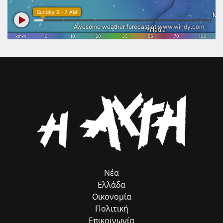
αρχιτεκτονική του Ναού να αναδειχθεί ξανά στο φυσικό της
περιβάλλον και να αποκτήσει τη θέση που πραγματικά της αξίζει
στον διεθνή πολιτιστικό χάρτη. Το Επιμελητήριο Ηλείας θα συνεχίσει
να στηρίζει κάθε πρωτοβουλία που συνδέει τον πολιτισμό με τη
βιώσιμη ανάπτυξη, την επιχειρηματικότητα και την εξωστρέφεια του
τόπου μας. Η προστασία και η ανάδειξη της πολιτιστικής μας
κληρονομιάς αποτελεί επένδυση στο μέλλον της Ηλείας και στις
επόμενες γενιές.».
Νέα
Ελλάδα
Οικονομία
Πολιτική
Επικοινωνία