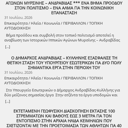
ορίζοντα έναρξης εργασιών, πριν το τέλος του έτους, όπως και τα
ΑΓΩΝΩΝ ΜΥΡΣΙΝΗΣ – ΑΝΔΡΑΒΙΔΑΣ *** ΕΝΑ ΒΗΜΑ ΠΡΟΟΔΟΥ
πιο ουσιαστικό τρόπο ένα διαχρονικό αίτημα της τοπικής κοινωνίας:
προαναφερθέντα έργα. Ο Δήμαρχος Άρης Παναγιωτόπουλος, από την
ΣΤΟΝ ΠΟΛΙΤΙΣΜΟ – ΕΝΑ ΑΛΜΑ ΓΙΑ ΤΗΝ ΚΟΙΝΩΝΙΚΗ
την ολοκλήρωση των εργασιών αναστήλωσης και την απομάκρυνση
πλευρά του δήλωσε: «Η ανάπτυξη ενός τόπου δεν κρίνεται από τις
ΕΠΑΝΑΣΤΑΣΗ
του προσωρινού στεγάστρου, ώστε ο Ναός του Επικούριου
εξαγγελίες, αλλά από την πρόοδο των έργων που αλλάζουν την
31 Ιουλίου, 2026
Απόλλωνα, Μνημείο Παγκόσμιας Κληρονομιάς της UNESCO, να
καθημερινότητα των ανθρώπων. Η σημερινή αναλυτική ενημέρωση
αποδοθεί πλήρως στην ιστορία, στον πολιτισμό και στους επισκέπτες
Επικαιρότητα / Ηλεία / Κοινωνία / ΠΕΡΙΒΑΛΛΟΝ / ΤΟΠΙΚΗ
από τον Αντιπεριφερειάρχη Υποδομών & Έργων, κ. Βασίλη
του. Ο Πρόεδρος του Επιμελητηρίου Ηλείας κ. Κωνσταντίνος
ΑΥΤΟΔΙΟΙΚΗΣΗ
Γιαννόπουλο, επιβεβαίωσε ότι σημαντικές παρεμβάσεις για τον Δήμο
Λεβέντης, ο οποίος παρέστη στη συναυλία, δήλωσε: «Θερμά
Βήμα προόδου και συμβολή στον τοπικό πολιτισμό αποτελεί η
Αρχαίας Ολυμπίας προχωρούν με συγκεκριμένο σχεδιασμό και
συγχαρητήρια αξίζουν στον Δήμο Ανδρίτσαινας – Κρεστένων και
αναβίωση των Ιστορικών Ιππικών Αγώνων Μυρσίνης – Ανδραβίδας
χρονοδιάγραμμα. Η μέχρι σήμερα συνεργασία μας με την Περιφέρεια
προσωπικά στον Δήμαρχο κ. Διονύσιο Μπαλιούκο για μια εξαιρετική
Το Τμήμα Πολιτισμού και Αθλητισμού του Δήμου Ανδραβίδας –
Δυτικής Ελλάδας αποδίδει ουσιαστικά αποτελέσματα και αυτό έχει
[...]
διοργάνωση που τίμησε τον τόπο μας και ανέδειξε ένα από τα
Κυλλήνης, ανακοινώνει την αναβίωση των ιστορικών Ιππικών
σημασία για τους πολίτες. Για εμάς, κάθε έργο υποδομής σημαίνει
σημαντικότερα μνημεία του παγκόσμιου πολιτισμού. Πρωτοβουλίες
Αγώνων Μυρσίνης – Ανδραβίδας με τίτλο «ΙΠΠΟΜΥΡΣΙΝΕΙΑ 2026»,
μεγαλύτερη ασφάλεια, καλύτερη ποιότητα ζωής και περισσότερες
όπως αυτή αποδεικνύουν ότι ο πολιτισμός δεν αποτελεί μόνο
Ο ΔΗΜΑΡΧΟΣ ΑΝΔΡΑΒΙΔΑΣ – ΚΥΛΛΗΝΗΣ ΕΞΑΣΦΑΛΙΣΕ ΤΗ
αναδεικνύοντας την πλούσια πολιτιστική κληρονομιά και τη
προοπτικές για τον τόπο μας».
στοιχείο της ιστορικής μας ταυτότητας, αλλά και έναν ισχυρό
ΘΕΤΙΚΗ ΣΤΑΣΗ ΤΟΥ ΥΠΟΥΡΓΕΙΟΥ ΕΣΩΤΕΡΙΚΩΝ ΓΙΑ ΔΥΟ ΠΟΛΥ
συλλογική μνήμη του τόπου μας. Σημειωτέον οτι οι αγώνες αυτοί
αναπτυξιακό πυλώνα. Ο Επικούριος Απόλλωνας μπορεί να
ΣΗΜΑΝΤΙΚΑ ΕΡΓΑ ΣΤΗΝ ΠΕΡΙΟΧΗ ΤΟΥ
πραγματοποιούνταν ανελλιπώς έως και το 1961. Η εκδήλωση θα
αποτελέσει σημείο αναφοράς για τον ποιοτικό τουρισμό, την
31 Ιουλίου, 2026
πραγματοποιηθεί το Σάββατο 8 Αυγούστου 2026, στις 19:30, πλησίον
εξωστρέφεια της Ηλείας και τη δημιουργία νέων ευκαιριών για την
Επικαιρότητα / Ηλεία / Κοινωνία / ΠΕΡΙΒΑΛΛΟΝ / ΤΟΠΙΚΗ
του Ιερού Ναού Μεταμόρφωσης του Σωτήρος. Η Μυρσίνη θα
τοπική οικονομία. Η συγκλονιστική ανταπόκριση του κόσμου
ΑΥΤΟΔΙΟΙΚΗΣΗ
γεμίσει ξανά από τον ήχο των καλπασμών. Ο Δήμαρχος Ανδραβίδας
απέδειξε ότι ο Επικούριος Απόλλωνας εξακολουθεί να συγκινεί και να
Κυλλήνης κ. Λέντζας Ιωάννης σε δήλωσή του τονίζει, ότι ο σκοπός
Στο Υπουργείο Εσωτερικών ο Δήμαρχος Ανδραβίδας-Κυλλήνης για
εμπνέει. Γι’ αυτό η ολοκλήρωση των εργασιών αποκατάστασης και η
της διοργάνωσης είναι αφενός η ανάδειξη της άυλης πολιτιστικής
δύο μείζονος σημασίας έργα ​Στην ατζέντα τα έργα υποδομών και
απομάκρυνση του στεγάστρου δεν αποτελούν απλώς μια τεχνική
κληρονομιάς και αφετέρου η ενίσχυση της πολιτισμικής ζωής και η
κοινωνικής ένταξης – Σε ιδιαίτερα θετικό κλίμα η συνάντηση με τον
παρέμβαση, αλλά μια εθνική προτεραιότητα. Η Πολιτεία οφείλει να
[...]
καθιέρωση ενός ετήσιου θεσμού που θα προσελκύει επισκέπτες από
Γενικό Γραμματέα Σάββα Χιονίδη ​Σε ιδιαίτερα θερμό και παραγωγικό
επιταχύνει τις απαραίτητες διαδικασίες, ώστε η μοναδική
ολόκληρη την Ηλεία και ευρύτερα. Σας περιμένουμε όλες και όλους
κλίμα πραγματοποιήθηκε η συνάντηση εργασίας του Δημάρχου
αρχιτεκτονική του Ναού να αναδειχθεί ξανά στο φυσικό της
ΕΚΤΕΤΑΜΕΝΗ ΓΕΩΦΥΣΙΚΗ ΔΙΑΣΚΟΠΗΣΗ ΕΚΤΑΣΗΣ 100
να γίνουμε μαζί μέρος της πρώτης σελίδας αυτού του νέου
Ανδραβίδας-Κυλλήνης, Γιάννη Λέντζα, και του Βουλευτή Ηλείας,
περιβάλλον και να αποκτήσει τη θέση που πραγματικά της αξίζει
ΣΤΡΕΜΜΑΤΩΝ ΚΑΙ ΒΑΘΟΥΣ ΕΩΣ 3 ΜΕΤΡΑ ΓΙΑ ΤΟΝ
πολιτιστικού θεσμού. Η Αντιδήμαρχος Πολιτισμού και Κοινωνικής
Ανδρέα Νικολακόπουλου, με τον Γενικό Γραμματέα του Υπουργείου
στον διεθνή πολιτιστικό χάρτη. Το Επιμελητήριο Ηλείας θα συνεχίσει
ΕΝΤΟΠΙΣΜΟ ΣΤΗΝ ΑΡΧΑΙΑ ΗΛΙΔΑ ΚΕΙΜΗΛΙΩΝ ΠΟΥ
Πολιτικής κ. Κακαλέτρη Γεωργία σε δήλωσή της τονίζει οτι η ιστορία
Εσωτερικών, Σάββα Χιονίδη. ​Κατά τη διάρκεια της συνάντησης
να στηρίζει κάθε πρωτοβουλία που συνδέει τον πολιτισμό με τη
ΣΧΕΤΙΖΟΝΤΑΙ ΜΕ ΤΗΝ ΠΡΟΕΤΟΙΜΑΣΙΑ ΤΩΝ ΑΘΛΗΤΩΝ ΓΙΑ 40
διαβάζεται από τα βιβλία, αλλά κάποιες φορές ξαναζωντανεύει