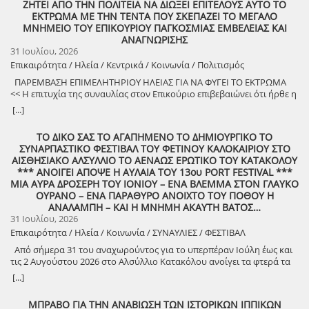
ΖΗΤΕΙ ΑΠΟ ΤΗΝ ΠΟΛΙΤΕΙΑ ΝΑ ΔΙΩΞΕΙ ΕΠΙΤΕΛΟΥΣ ΑΥΤΟ ΤΟ
σημαντικές όμως είναι και οι παρεμβάσεις – εκτεταμένες, τμηματικές
χρειάζεται ωριμότητα, συνέχεια και εθνική συνεννόηση.
δώσει με το Χάρτινο Φεγγαράκι της COSMOTE … Με αυτήν την
υποστηρίζοντας τις επιχειρήσεις της Πυροσβεστικής Υπηρεσίας. Για
το θέμα με τα αδιάνοιχτα οικόπεδα, γεγονός που προκαλεί πλήρη
ΕΚΤΡΩΜΑ ΜΕ ΤΗΝ ΤΕΝΤΑ ΠΟΥ ΣΚΕΠΑΖΕΙ ΤΟ ΜΕΓΑΛΟ
και σημειακές, ανά περιοχή και περίπτωση – για την αποκατάσταση
Πατριωτισμός σε τέτοιες ώρες σημαίνει προστασία της ανθρώπινης
λογική ίσως για κάποιους να μην τίθεται καν το ερώτημα…
την διερεύνηση των αιτίων της πυρκαγιάς κινητοποιήθηκε το
υπανάπτυξη και δυσχεραίνει την καθημερινότητα. Μεταφορά
ΜΝΗΜΕΙΟ ΤΟΥ ΕΠΙΚΟΥΡΙΟΥ ΠΑΓΚΟΣΜΙΑΣ ΕΜΒΕΛΕΙΑΣ ΚΑΙ
των ζημιών από τις φυσικές καταστροφές που έχουν πλήξει διάφορες
ζωής, του φυσικού πλούτου και της περιουσίας των πολιτών. Αυτή
Ανακριτικό Κλιμάκιο Αντιμετώπισης Εγκλημάτων Εμπρησμού Ηλείας.
υπηρεσιών Η μεταφορά δημοτικών, και όχι μόνο, υπηρεσιών στην
ΑΝΑΓΝΩΡΙΣΗΣ
περιοχές του δήμου Αρχαίας Ολυμπίας τον τελευταίο χρόνο.
θα είναι η ουσιαστικότερη τιμή στους ανθρώπους που χάθηκαν και η
Στο έργο της κατάσβεσης λαμβάνουν μέρος 25 οχήματα της Π.Υ. με
ανατολική πλευρά θα δώσει ώθηση στην περιοχή. Ο δήμος Πύργου,
31 Ιουλίου, 2026
«Πρόκειται για έργα με εγκεκριμένες πιστώσεις, για τα οποία τις
πιο ειλικρινής υπόσχεση προς εκείνους που συνεχίζουν να δίνουν τη
πεζοφόρα τμήματα, ενώ για την αεροπυρόσβεση κινητοποιήθηκαν 1
επί προηγούμενεης Δημοτικής Αρχής είχε φτάσει ένα βήμα πριν την
Επικαιρότητα / Ηλεία / Κεντρικά / Κοινωνία / Πολιτισμός
επόμενες ημέρες θα ξεκινήσουν οι διαδικασίες δημοπράτησης, χάρη
μάχη. * Το παρόν άρθρο αποτυπώνει αποκλειστικά προσωπικές
ελικόπτερο έρικσον 1 αεροσκάφος κάναντερ. Στο έργο της
αγορά του κτηρίου της παλαιάς νομαρχίας στην οδό Ιφίτου. Ωστόσο
στην ταχύτητα με την οποία δράσαμε τόσο ως Περιφερειακή Αρχή
απόψεις του συντάκτη, οι οποίες δεν εκφράζουν και δεν
κατάσβεσης συνδράμουν επίσης με διάφορα μέσα από ΠΔΕ, καθώς
η σημερινή Δημοτική Αρχή δεν το προχώρησε. Θεωρώ ότι είναι ένα
ΠΑΡΕΜΒΑΣΗ ΕΠΙΜΕΛΗΤΗΡΙΟΥ ΗΛΕΙΑΣ ΓΙΑ ΝΑ ΦΥΓΕΙ ΤΟ ΕΚΤΡΩΜΑ
όσο και οι Υπηρεσίες μας», όπως διαβεβαίωσε ο κ.Γιαννόπουλος.
αντιπροσωπεύουν, σε καμία περίπτωση, το Πανεπιστήμιο Πατρών.
και υδροφόρες και μηχάνημα έργου του Δήμου Ανδραβίδας –
σοβαρό θέμα που πρέπει να επανέλθει στην ατζέντα του δήμου.
<< Η επιτυχία της συναυλίας στον Επικούριο επιβεβαιώνει ότι ήρθε η
Ειδικότερα, οι παρεμβάσεις στην Ε.Ο Πατρών – Τριπόλεως (111)
Κυλλήνης. Ρεπορτάζ ΑΝΚ – ΑΥΓΗ Πύργου ΥΣΤΕΡΟΓΡΑΦΟ : Μετά από
Συμπερασματικά για την αναγέννηση της ανατολικής πλευράς της
ώρα για την πλήρη ανάδειξη του Ναού>> Η εξαιρετικά επιτυχημένη
[...]
αφορούν την αποκατάσταση στη μεγάλη κατολίσθηση της Δίβρης
ένα κυριολεκτικά ηρωικό αγώνα όλων των φορέων κατάσβεσης η
πόλης απαιτείται ένα ολοκληρωμένο σχέδιο με συγκεκριμένα βήματα
συναυλία των Μανώλη Μητσιά και Μαρίας Φαραντούρη στον Ναό
(θέση Χάνι Φεοφάνη) όπου από την πρώτη στιγμή κατασκευάστηκε η
επικίνδυνη φωτιά σε περιοχή Natura 2000, οριοθετήθηκε… Έτσι
και με συνέργειες του δήμου, της περιφέρειας, του Επιμελητηρίου και
του Επικούριου Απόλλωνα, το βράδυ της 29ης Ιουλίου, απέδειξε ότι ο
προσωρινή παράκαμψη, αποκαθιστώντας πλήρως την κυκλοφορία
ΤΟ ΔΙΚΟ ΣΑΣ ΤΟ ΑΓΑΠΗΜΕΝΟ ΤΟ ΔΗΜΙΟΥΡΓΙΚΟ ΤΟ
αποφεύχθηκε ο κίνδυνος να επεκταθεί η φωτιά στο ανυπέρβλητης
άλλων φορέων. Είναι ο μονόδρομος για να αποκτήσουν τα
πολιτισμός μπορεί να αποτελέσει ισχυρό μοχλό ανάπτυξης,
στο σημείο. Με την εξασφάλιση της χρηματοδότησης, έρχεται και η
ΣΥΝΑΡΠΑΣΤΙΚΟ ΦΕΣΤΙΒΑΛ ΤΟΥ ΦΕΤΙΝΟΥ ΚΑΛΟΚΑΙΡΙΟΥ ΣΤΟ
ομορφιάς Δάσος της Στροφυλιάς! ΑΝΚ
Χαλκιάτικα την παλιά τους αίγλη. Γιάννης Αργυρόπουλος Δημοτικός
εξωστρέφειας και τουριστικής προβολής για την Ηλεία. Με επιστολή
οριστική επίλυση του σοβαρού προβλήματος που προκάλεσε η
ΑΙΣΘΗΣΙΑΚΟ ΑΛΣΥΛΛΙΟ ΤΟ ΑΕΝΑΩΣ ΕΡΩΤΙΚΟ ΤΟΥ ΚΑΤΑΚΟΛΟΥ
Σύμβουλος Πύργου – Πρώην Αναπληρωτής Δήμαρχος
του προς τον Δήμαρχο Ανδρίτσαινας – Κρεστένων κ. Διονύσιο
κακοκαιρία, ενώ στο πλαίσιο του ίδιου έργου, προβλέπονται
*** ΑΝΟΙΓΕΙ ΑΠΟΨΕ Η ΑΥΛΑΙΑ ΤΟΥ 13ου PORT FESTIVAL ***
Μπαλιούκο, το Επιμελητήριο Ηλείας συνεχάρη τη Δημοτική Αρχή για
παρεμβάσεις και σε άλλα σημεία της Ε.Ο 111, στα οποία σημειώθηκαν
ΜΙΑ ΑΥΡΑ ΔΡΟΣΕΡΗ ΤΟΥ ΙΟΝΙΟΥ – ΕΝΑ ΒΛΕΜΜΑ ΣΤΟΝ ΓΛΑΥΚΟ
την άρτια διοργάνωση της εκδήλωσης, αναγνωρίζοντας τον
ζημιές. Όσον αφορά την παλαιά Ε.Ο Πύργου – Αρχαίας Ολυμπίας,
ΟΥΡΑΝΟ – ΕΝΑ ΠΑΡΑΘΥΡΟ ΑΝΟΙΧΤΟ ΤΟΥ ΠΟΘΟΥ Η
καθοριστικό ρόλο της στην καθιέρωση ενός σημαντικού
έχει σχεδιαστεί επίσης στοχευμένο έργο, με παρεμβάσεις
ΑΝΑΛΑΜΠΗ – ΚΑΙ Η ΜΝΗΜΗ ΑΚΑΥΤΗ ΒΑΤΟΣ…
πολιτιστικού θεσμού, ο οποίος για δεύτερη συνεχόμενη χρονιά
αποκατάστασης στην κατολίσθηση του Πλατάνου (στο ύψος του
31 Ιουλίου, 2026
αναδεικνύει τη μοναδική αξία του Ναού του Επικούριου Απόλλωνα
Κοιμητηρίου), όσο και στο ύψος της Παλαιοβαρβάσαινας, στα όρια
Επικαιρότητα / Ηλεία / Κοινωνία / ΣΥΝΑΥΛΙΕΣ / ΦΕΣΤΙΒΑΛ
ως μνημείου παγκόσμιας ακτινοβολίας και ως σημείου αναφοράς για
του Δήμου Πύργου με τον Δήμο Αρχαίας Ολυμπίας, απ’ όπου
τον πολιτιστικό τουρισμό. Η συναυλία, που πραγματοποιήθηκε σε
Από σήμερα 31 του αναχωρούντος για το υπερπέραν Ιούλη έως και
εξυπηρετούνται για τις μετακινήσεις τους δημότες της Αρχαίας
συνδιοργάνωση με την Εφορεία Αρχαιοτήτων Ηλείας και την
τις 2 Αυγούστου 2026 στο Αλσύλλιο Κατακόλου ανοίγει τα φτερά τα
Ολυμπίας. Τέλος, ο κ.Γιαννόπουλος, ενημέρωσε και για το έργο
Περιφερειακή Ένωση Δήμων Δυτικής Ελλάδας, προσέλκυσε χιλιάδες
πελαγίσια το 13ο Port Festival
συντήρησης στο Επαρχιακό Οδικό Δίκτυο της Π.Ε. Ηλείας, με
[...]
επισκέπτες από την Ηλεία, την υπόλοιπη Πελοπόννησο και την
παρεμβάσεις και στα όρια του Δήμου Αρχαίας Ολυμπίας, το οποίο
Αττική, επιβεβαιώνοντας το τεράστιο ενδιαφέρον της κοινωνίας για
επίσης στις επόμενες ημέρες, μπαίνει σε φάση δημοπράτησης, με
ΜΠΡΑΒΟ ΓΙΑ ΤΗΝ ΑΝΑΒΙΩΣΗ ΤΩΝ ΙΣΤΟΡΙΚΩΝ ΙΠΠΙΚΩΝ
το εμβληματικό μνημείο της Φιγαλείας. Παράλληλα, ανέδειξε με τον