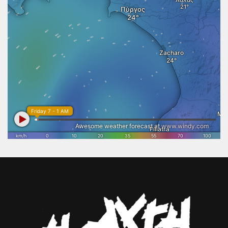
με την τοπική αγορά, στήριξης ανέργων και ειδικού μηχανισμού
πλημμυρικών φαινομένων ενόψει του χειμώνα. Οι παρεμβάσεις
πληροφόρησης για εποχική απασχόληση στον τουρισμό και την
περιλαμβάνουν εκτεταμένες εργασίες καθαρισμού της κοίτης,
εστίαση, δ) με την κοινωνική και διοικητική μέριμνα, μέσω
απομάκρυνση προσχώσεων, φερτών υλικών και καμένων δέντρων
υποστήριξης σε ζητήματα διοικητικής τακτοποίησης (έγγραφα,
από τον ποταμό Ενιπέα, καθώς και από τα υδατορέματα Γραμματικό,
ονοματοδοσία, οικογενειακή κατάσταση) και βασικής νομικής
Λαντζοΐου και Παλιοντάδα στον Δήμο Πύργου, Μάρελη, Κάραλη,
καθοδήγησης και ε) μέσω Δράσεων πρόληψης και υγείας, που
Αβράμης, Κυθήριος, Σαΐτες, Γκολφίνου, Λαγκάδα, Κακαλή και
αφορούν στην ευαισθητοποίηση από εξαρτήσεις, στην ψυχική υγεία
Χοβολάς στον Δήμο Αρχαίας Ολυμπίας. Η παρέμβασης κρίθηκε
και στη συνολική στήριξη της οικογένειας, με ιδιαίτερη έμφαση στην
αναγκαία, καθώς η συσσώρευση φερτών υλικών και καμένης
ενδυνάμωση των γυναικών και των νέων. Όπως επεσήμανε ο
βλάστησης, ως άμεσο επακόλουθο των πυρκαγιών, περιορίζει τη
Δήμαρχος Ήλιδας κ. Χρήστος Χριστοδουλόπουλος, αμέσως μετά την
φυσική παροχετευτικότητα των υδατορεμάτων και αυξάνει
ανακοίνωση ένταξης στο νέο πρόγραμμα: «Με το νέο «Κέντρο
σημαντικά τον κίνδυνο πλημμυρικών επεισοδίων. Παράλληλα,
Γειτονιάς για Ρομά», διευρύνουμε ακόμα περισσότερο το δίχτυ
προβλέπονται εργασίες διαμόρφωσης και αποκατάστασης της
κοινωνικής προστασίας στον Δήμο μας, συνεχίζοντας την ολιστική
κοίτης, διάστρωσης αγροτικών οδών, ενίσχυσης αναχωμάτων,
προσπάθεια που ξεκινήσαμε το 2017 με τη λειτουργία του Κέντρου
κατασκευής λιθοριπών και επισκευής συρματοκιβωτίων, με στόχο τη
Κοινότητας. Μοναδικός μας γνώμονας είναι η ουσιαστική, ισότιμη
θωράκιση των πρανών και τη συνολική ενίσχυση της ανθεκτικότητας
και αξιοπρεπής ενσωμάτωση της κοινότητας των Ρομά στον
των υποδομών της περιοχής. Η Περιφέρεια Δυτικής Ελλάδας
κοινωνικό και οικονομικό ιστό της περιοχής μας. Για να
συνεχίζει με συνέπεια να υλοποιεί παρεμβάσεις προστασίας των
εξασφαλίσουμε αυτή τη σημαντική χρηματοδότηση των 806.000
πολιτών και των περιουσιών τους, έχοντας ως προτεραιότητα σε
ευρώ, βασιστήκαμε στο σύγχρονο Τοπικό Σχέδιο Δράσης για Ρομά,
έργα ενισχύουν την ασφάλεια και την ανθεκτικότητα των τοπικών
που εκπονήσαμε εντελώς δωρεάν το 2025, αξιοποιώντας τη
κοινωνιών απέναντι στις φυσικές καταστροφές.
μεθοδολογία του ευρωπαϊκού προγράμματος ROMACT στο οποίο
και συμμετέχουμε. Θέλω να ευχαριστήσω θερμά τον επικεφαλής του
ROMACT στην Ελλάδα κ. Γιώργο Τσιάκαλο, για την καταλυτική
συμβολή του προγράμματος, που λειτουργεί ως πολύτιμος
σύμβουλος προσέλκυσης πόρων, χωρίς να επιβαρύνει ούτε με ένα
ευρώ τον Δήμο μας. Παράλληλα, εκφράζω τις θερμές μου ευχαριστίες
στον αρμόδιο Αντιδήμαρχο κ. Ηλία Ευσταθόπουλο για τον