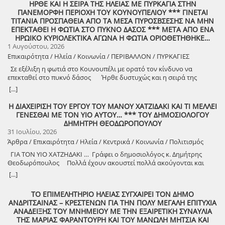
έχει προμηθευτεί ο δήμος Πύργου, μέσω της προγραμματικής
ΗΡΘΕ ΚΑΙ Η ΣΕΙΡΑ ΤΗΣ ΗΛΕΙΑΣ ΜΕ ΠΥΡΚΑΓΙΑ ΣΤΗΝ
Αντιπεριφερειάρχης Υποδομών και Έργων ΠΔΕ Βασίλης
κανονικότητας. Η επανάληψη δεν επιτρέπεται να γεννά εξοικείωση
σύμβασης που έχει υπογράψει με το ΕΛΚΕ του Πανεπιστημίου
ΠΑΝΕΜΟΡΦΗ ΠΕΡΙΟΧΗ ΤΟΥ ΚΟΥΝΟΥΠΕΛΙΟΥ *** ΓΙΝΕΤΑΙ
Γιαννόπουλος. Εξηγεί μάλιστα πως «…με την παρουσία, τις πιέσεις
με την καταστροφή. Η κλιματική κρίση έχει κάνει τις πυρκαγιές
Θεσσαλίας θα αποτελέσει πόλο έλξης για χιλιάδες μαθητές και
ΤΙΤΑΝΙΑ ΠΡΟΣΠΑΘΕΙΑ ΑΠΟ ΤΑ ΜΕΣΑ ΠΥΡΟΣΒΣΕΣΗΣ ΝΑ ΜΗΝ
και τις διεκδικήσεις της Περιφερειακής Αρχής προς την Κεντρική
εντονότερες και τον κίνδυνο συχνότερο και, σε σημαντικό βαθμό,
επισκέπτες από όλο τον κόσμο, καθώς πέρα από εκπαιδευτικούς
ΕΠΕΚΤΑΘΕΙ Η ΦΩΤΙΑ ΣΤΟ ΠΥΚΝΟ ΔΑΣΟΣ *** ΜΕΤΑ ΑΠΟ ΕΝΑ
Εξουσία και τα αρμόδια Υπουργεία, καταφέραμε άμεσα να
αναμενόμενο. Η χώρα οφείλει να προετοιμάζεται για δυσκολότερες
σκοπούς μπορεί να αξιοποιηθεί και για την προσέλκυση τουριστών.
ΗΡΩΙΚΟ ΚΥΡΙΟΛΕΚΤΙΚΑ ΑΓΩΝΑ Η ΦΩΤΙΑ ΟΡΙΟΘΕΤΗΘΗΚΕ…
εξασφαλιστούν και οι απαραίτητες πιστώσεις για την υλοποίηση των
συνθήκες, χωρίς να αντιμετωπίζει κάθε νέα καταστροφή ως ένα
Ανακατασκευή κλειστού γυμναστηρίου Η πλήρης αποκατάσταση και
1 Αυγούστου, 2026
αναγκαίων έργων». 1η φορά συντήρηση της παλαιάς Ε.Ο Πύργος –
ακόμη στοιχείο του ετήσιου απολογισμού. Στις περιπτώσεις
επαναλειτουργία του Κλειστού στον Κούβελο που παραμένει
Επικαιρότητα / Ηλεία / Κοινωνία / ΠΕΡΙΒΑΛΛΟΝ / ΠΥΡΚΑΓΙΕΣ
Αρχ. Ολυμπία – Γέφυρα Ερυμάνθου Ο κ.Αντιπεριφερειάρχης,
εμπρησμού δεν θα αναφερθώ εδώ. Πρόκειται για ένα ξεχωριστό
ανενεργό πάνω από 20 χρόνια θα αποτελέσει σημείο αναφοράς για
ενημέρωσε για το έργο συντήρησης του Εθνικού Οδικού Δικτύου,
πεδίο διερεύνησης και απόδοσης δικαιοσύνης, στο οποίο η χώρα
Σε εξέλιξη η φωτιά στο Κουνουπέλι με ορατό τον κίνδυνο να
τη αθλούσα νεολαία του δήμου μας και όχι μόνο. Το έργο με
στον άξονα «Πύργος – Αρχαία Ολυμπία – όρια Νομού (Γέφυρα
μάλλον εξακολουθεί να εμφανίζει σοβαρές καθυστερήσεις και
επεκταθεί στο πυκνό δάσος Ήρθε δυστυχώς και η σειρά της
προϋπολογισμό 810.000 ευρώ βρίσκεται στο στάδιο της
Ερυμάνθου)», με προϋπολογισμό 2 εκατ. ευρώ, το οποίο έχει ήδη
αδυναμίες. Η επόμενη ημέρα χρειάζεται συγκεκριμένο εθνικό σχέδιο:
Ηλείας, να πιάσει φωτιά σε μια από τις πιο όμορφες τοποθεσίες του
διαγωνιστικής διαδικασίας και οι εργασίες αναμένεται να ξεκινήσουν
[...]
δημοπρατηθεί και εκτός απροόπτου, αναμένεται να έχουν
ένα πολυετές πρόγραμμα πρόληψης, με σταθερή χρηματοδότηση,
τόπου μας ιδιαίτερου φυσικού κάλλους, στο πανέμορφο και
στα τέλη του έτους Τα επόμενα βήματα Για να ολοκληρωθεί το παζλ
ολοκληρωθεί οι απαιτούμενες διαδικασίες για την συμβασιοποίησή
διαχείριση των δασών, καθαρισμούς και αντιπυρικές ζώνες, ένα
ξακουστό Κουνουπέλι. Η φωτιά εκδηλώθηκε περί τις 5.30 το
των έργων και των δράσεων που θα αναγεννήσουν την ανατολική
Η ΔΙΑΧΕΙΡΙΣΗ ΤΟΥ ΕΡΓΟΥ ΤΟΥ ΜΑΝΟΥ ΧΑΤΖΙΔΑΚΙ ΚΑΙ ΤΙ ΜΕΛΛΕΙ
του εντός των επόμενων μηνών. «Πρόκειται για ένα εξαιρετικά
ενιαίο σύστημα έγκαιρης ανίχνευσης, αποτελεσματικά τοπικά σχέδια
απόγευμα σήμερα 1η Αυγούστου 2026 και πήρε αμέσως διαστάσεις.
πλευρά της πόλης μας πρέπει να προχωρήσουν και τα εξής:
ΓΕΝΕΣΘΑΙ ΜΕ ΤΟΝ ΥΙΟ ΑΥΤΟΥ… *** ΤΟΥ ΔΗΜΟΣΙΟΛΟΓΟΥ
σημαντικό έργο, που σχεδιάστηκε αποκλειστικά για τον εν λόγω
και διαρκή συντονισμό κράτους, αυτοδιοίκησης και τοπικών
Ήδη εκτείνεται στο ένα περίπου χιλιόμετρο και σύμφωνα με τις
Είσοδος από οδό Αλφειού Το έργο έχει εξαγγελθεί από την
ΔΗΜΗΤΡΗ ΘΕΟΔΩΡΟΠΟΥΛΟΥ
άξονα, στον οποίο από κατασκευής του γίνονταν μόνο σημειακές ή
κοινωνιών. Παράλληλα, απαιτείται Εθνικό Σχέδιο Δασικής
πρώτες εκτιμήσεις έχει κάψει 150 περίπου στρέμματα. Αυτό όμως
Περιφέρεια Δυτικής Ελλάδας και βρίσκεται ακόμη στο στάδιο των
31 Ιουλίου, 2026
και τμηματικές παρεμβάσεις. Για πρώτη φορά λοιπόν, η συντήρηση
Αποκατάστασης και Αναγέννησης, με άμεσα αντιδιαβρωτικά και
που φοβίζει τόσο τις πυροσβεστικές δυνάμεις, όσο και τις αρμόδιες
μελετών. Πρόκειται για μια ολιστική ανάπλαση από τη γέφυρα του
Άρθρα / Επικαιρότητα / Ηλεία / Κεντρικά / Κοινωνία / Πολιτισμός
αφορά στο σύνολο του, επιλύοντας συσσωρευμένα προβλήματα
αντιπλημμυρικά έργα, προστασία της φυσικής αναγέννησης και
πολιτικές αρχές είναι ο κίνδυνος να περάσει η φωτιά στο σημείο
Αλφειού έως στη διασταύρωση με τη Διονυσίου Βέρρου (LIDL).
ετών και βελτιώνοντας σημαντικά τα επίπεδα οδικής ασφάλειας»,
επιστημονικά οργανωμένες αναδασώσεις. Η στιγμή της αποτίμησης
ΓΙΑ ΤΟΝ ΥΙΟ ΧΑΤΖΗΔΑΚΙ … Γράφει ο δημοσιολόγος κ. Δημήτρης
όπου υπάρχει το πυκνό δάσος, διότι τότε θα πρόκειται για αληθινή
Aπαιτείται η γρήγορη ολοκλήρωση των μελετών και η εξεύρεση
εξηγεί ο κ.Γιαννόπουλος. Ειδικότερα, το έργο προβλέπει
θα έρθει και τότε τα ερωτήματα πρέπει να τεθούν με καθαρότητα,
Θεοδωρόπουλος Πολλά έχουν ακουστεί πολλά ακούγονται και
τεραστίων διαστάσεων καταστροφή! Η φωτιά βρίσκεται σε εξέλιξη
χρηματοδότησης γιατί η υλοποίηση του πέρα από την οδική
καθαρισμούς, διανοίξεις και διαμορφώσεις τάφρων, άρση
χωρίς κραυγές, υπεκφυγές και κομματική εκμετάλλευση. Η τραγωδία
μάλλον έχουμε πολύ περισσότερα να ακούσουμε στο μέλλον σχετικά
και οι καιρικές συνθήκες είναι ενάντια. Από χτες είχε γίνει γνωστό ότι
ασφάλεια, θα αναβαθμίσει αισθητικά και λειτουργικά τα Χαλκιάτικα
[...]
καταπτώσεων, επισκευή και συντήρηση τεχνικών, εκτεταμένες
της Ηλείας το 2007 παραμένει ζωντανή στη συλλογική μνήμη, όπως
με την διαχείριση του έργου του Μάνου Χατζηδάκι. Από όλες τις
η Ηλεία βρισκόταν στην Κατηγορία 4 του πολύ μεγάλου κινδύνου
και την ανατολική πλευρά. Διάνοιξη Περιφερειακού στον Κούβελο
ασφαλτοστρώσεις, κλαδέματα και κοπές άγριας βλάστησης,
και άλλες αντίστοιχες εθνικές τραγωδίες. Μαζί της έμεινε και η
συζητήσεις όμως που έχουν γίνει το βασικό ερώτημα μένει
για εκδήλωση πυρκαγιάς! Με εντολή του Αντιπεριφερειάρχη Ηλείας
Η διάνοιξη του Βόρειου Περιφερειακού δρόμου και η σύνδεσή του
ΤΟ ΕΠΙΜΕΛΗΤΗΡΙΟ ΗΛΕΙΑΣ ΣΥΓΧΑΙΡΕΙ ΤΟΝ ΔΗΜΟ
αποκατάσταση υπαρχόντων ή και τοποθέτηση νέων στηθαίων
αναφορά στον «στρατηγό άνεμο», ως σύμβολο μιας πολιτικής
αναπάντητο. Και για να γίνουμε συγκεκριμένοι. Το ζητούμενο όσον
Νίκου Κοροβέση, κινητοποιήθηκαν άμεσα τα οχήματα που
με την Αγίου Γεωργίου είναι ένα έργο πνοής που πρέπει να
ΑΝΔΡΙΤΣΑΙΝΑΣ – ΚΡΕΣΤΕΝΩΝ ΓΙΑ ΤΗΝ ΠΟΛΥ ΜΕΓΑΛΗ ΕΠΙΤΥΧΙΑ
ασφαλείας, διαγραμμίσεις, τοποθέτηση συμβατικών πινακίδων αλλά
γλώσσας που αναζήτησε στη δύναμη της φύσης μια εύκολη εξήγηση.
αφορά την αναπαραγωγή του έργου του Μάνου Χατζηδάκι είναι
βρίσκονταν σε ετοιμότητα στο Ψάρι και στο Κοτύχι, ενώ εστάλησαν
απασχολήσει σοβαρά το δήμο Πύργου. Υπάρχουν πολλές δυσκολίες
ΑΝΑΔΕΙΞΗΣ ΤΟΥ ΜΝΗΜΕΙΟΥ ΜΕ ΤΗΝ ΕΞΑΙΡΕΤΙΚΗ ΣΥΝΑΥΛΙΑ
και ηλεκτρονικών σε σημεία ανάγκης αυξημένης οδικής ασφάλειας,
Ο άνεμος είναι ένας πραγματικός και συχνά αδυσώπητος αντίπαλος.
Αισθητικό ή Οικονομικό? Αυτό το ερώτημα μένει να απαντηθεί από
και πρόσθετες δυνάμεις. Αυτή την ώρα, στο έργο της κατάσβεσης
αλλά είναι ένα έργο που θα ανοίξει τον οικιστικό ιστό του Πύργου
ΤΗΣ ΜΑΡΙΑΣ ΦΑΡΑΝΤΟΥΡΗ ΚΑΙ ΤΟΥ ΜΑΝΩΛΗ ΜΗΤΣΙΑ ΚΑΙ
κ.α. Έργα και παρεμβάσεις μετά από τις φυσικές καταστροφές Εξίσου
Δεν μπορεί όμως να αποτελεί μόνιμο άλλοθι. Το πολιτικό σύστημα
τον υιό Χατζηδάκι, αν και φοβάμαι ότι την απάντηση την έχει ήδη
συνδράμουν τρεις υδροφόρες και δύο χωματουργικά μηχανήματα,
προς την βορειοανατολική πλευρά. Παράλληλα πρέπει να λήξει και