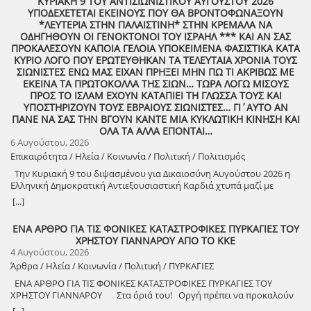
ΚΥΡΙΑΚΗ 9 ΤΟΥ ΑΝΤΙΣΙΩΝΙΣΤΙΚΟΥ ΑΥΓΟΥΣΤΟΥ 2026
προσέγγιση, η Κυριακή Βλαχογιάννη θα αναδείξει τη διαχρονική
στην εξουσία είναι μια κωμωδία -γιορτή της μεταμφίεσης, της
ΥΠΟΔΕΧΕΤΕΤΑΙ ΕΚΕΙΝΟΥΣ ΠΟΥ ΘΑ ΒΡΟΝΤΟΦΩΝΑΞΟΥΝ
αξία και την εκφραστική δύναμη της ελληνικής μουσικής. Το κοινό
ελευθερίας να είμαστε -έστω και για λίγο- «άλλοι». Ταυτόχρονα μέσα
*ΛΕΥΤΕΡΙΑ ΣΤΗΝ ΠΑΛΑΙΣΤΙΝΗ* ΣΤΗΝ ΚΡΕΜΑΛΑ ΝΑ
θα απολαύσει μια βραδιά γεμάτη συναίσθημα και μουσική
από τον σατιρικό λόγο λειτουργεί ως πικρό πολιτικό σχόλιο, που
ΟΔΗΓΗΘΟΥΝ ΟΙ ΓΕΝΟΚΤΟΝΟΙ ΤΟΥ ΙΣΡΑΗΛ *** ΚΑΙ ΑΝ ΣΑΣ
αρτιότητα, σε μια ακόμη εκδήλωση του 5ου Διεθνούς Φεστιβάλ
στοχεύει μέσα από το σπάσιμο των ορίων να φτάσει στο
ΠΡΟΚΑΛΕΣΟΥΝ ΚΑΠΟΙΑ ΓΕΛΟΙΑ ΥΠΟΚΕΙΜΕΝΑ ΦΑΣΙΣΤΙΚΑ ΚΑΤΑ
Αρχαίας Φειάς.
εκκωφαντικό αδιέξοδο, όπως και η εποχή μας. Να αναζητήσει
ΚΥΡΙΟ ΛΟΓΟ ΠΟΥ ΕΡΩΤΕΥΘΗΚΑΝ ΤΑ ΤΕΛΕΥΤΑΙΑ ΧΡΟΝΙΑ ΤΟΥΣ
εναγωνίως λύσεις, έστω και ουτοπικές, ικανές όμως να ενώσουν μια
ΣΙΩΝΙΣΤΕΣ ΕΝΩ ΜΑΣ ΕΙΧΑΝ ΠΡΗΞΕΙ ΜΗΝ ΠΩ ΤΙ ΑΚΡΙΒΩΣ ΜΕ
κοινωνία στο σχεδιασμό ενός κοινού μέλλοντος. Η παράσταση είναι
ΕΚΕΙΝΑ ΤΑ ΠΡΩΤΟΚΟΛΛΑ ΤΗΣ ΣΙΩΝ… ΤΩΡΑ ΛΟΓΩ ΜΙΣΟΥΣ
συμπαραγωγή δύο σημαντικών φορέων, του ΔΗ.ΠΕ.ΘΕ. Αγρινίου και
ΠΡΟΣ ΤΟ ΙΣΛΑΜ ΕΧΟΥΝ ΚΑΤΑΠΙΕΙ ΤΗ ΓΛΩΣΣΑ ΤΟΥΣ ΚΑΙ
της 5ης Εποχής, που ενώνουν τις δυνάμεις τους σ’ ένα τολμηρό
ΥΠΟΣΤΗΡΙΖΟΥΝ ΤΟΥΣ ΕΒΡΑΙΟΥΣ ΣΙΩΝΙΣΤΕΣ… ΓΙ΄ΑΥΤΟ ΑΝ
καλλιτεχνικό εγχείρημα. Η πρωτοβουλία του καλλιτεχνικού
ΠΑΝΕ ΝΑ ΣΑΣ ΤΗΝ ΒΓΟΥΝ ΚΑΝΤΕ ΜΙΑ ΚΥΚΛΩΤΙΚΗ ΚΙΝΗΣΗ ΚΑΙ
διευθυντή του Δη.Πε.Θε. Αγρινίου Λευτέρη Γιοβανίδη και του Θέμη
ΟΛΑ ΤΑ ΑΛΛΑ ΕΠΟΝΤΑΙ…
Μουμουλίδη, δημιουργού της 5ης Εποχής, που συμπληρώνει 20
6 Αυγούστου, 2026
χρόνια δυναμικής παρουσίας στο χώρο του σύγχρονου πολιτισμού,
Επικαιρότητα / Ηλεία / Κοινωνία / Πολιτική / Πολιτισμός
αποτελεί μια δημιουργική σύμπραξη που εγγυάται ένα αισθητικό
αποτέλεσμα υψηλών απαιτήσεων. Η αριστοφανική κωμωδία
Την Κυριακή 9 του διψασμένου για Δικαιοσύνη Αυγούστου 2026 η
παρουσιάζεται σε ελεύθερη απόδοση – διασκευή της Νεφέλης
Ελληνική Δημοκρατική Αντιεξουσιαστική Καρδιά χτυπά μαζί με
Μαϊστράλη και του Θέμη Μουμουλίδη. Την μουσική υπογράφει ο
ΟΛΟΥΣ τους Συναγωνιστές για την Παλαιστίνη μέρα Μνήμης και
[...]
Θοδωρής Οικονόμου, την κινησιολογική επεξεργασία – χορογραφία
Αγώνα!
η Πατρίσια Απέργη, τα κοστούμια η Βάνα Γιαννούλα, τους φωτισμούς
ΕΝΑ ΑΡΘΡΟ ΓΙΑ ΤΙΣ ΦΟΝΙΚΕΣ ΚΑΤΑΣΤΡΟΦΙΚΕΣ ΠΥΡΚΑΓΙΕΣ ΤΟΥ
ο Νίκος Σωτηρόπουλος. Στο ρόλο του Βλέπυρου ο Χρήστος
ΧΡΗΣΤΟΥ ΓΙΑΝΝΑΡΟΥ ΑΠΟ ΤΟ ΚΚΕ
Χατζηπαναγιώτης, στο ρόλο της Πραξαγόρας η Μαρίνα Ασλάνογλου,
4 Αυγούστου, 2026
στον ρόλο του Κομπέρ ο Κωνσταντίνος Ασπιώτης και μαζί τους οι:
Ίντρα Κέιν, Φοίβος Ριμένας, Δήμητρα Βήττα, Μαρία Κυρώζη, Διονυσία
Άρθρα / Ηλεία / Κοινωνία / Πολιτική / ΠΥΡΚΑΓΙΕΣ
Μπαλαμώτη, Ερωφίλη Παναγιωταρέα, Αναστασία Τζελέπη.
ΕΝΑ ΑΡΘΡΟ ΓΙΑ ΤΙΣ ΦΟΝΙΚΕΣ ΚΑΤΑΣΤΡΟΦΙΚΕΣ ΠΥΡΚΑΓΙΕΣ ΤΟΥ
Παραγωγή | ΔΗ.ΠΕ.ΘΕ.ΑΓΡΙΝΙΟΥ – 5η ΕΠΟΧΗ ΤΕΧΝΗΣ *ΤΙΜΕΣ
ΧΡΗΣΤΟΥ ΓΙΑΝΝΑΡΟΥ Στα όριά του! Οργή πρέπει να προκαλούν
ΕΙΣΙΤΗΡΙΩΝ: Από 20€ | ΠΡΟΠΩΛΗΣΗ: more.com
τα αναμασήματα του πρωθυπουργού και κυβερνητικών στελεχών,
[...]