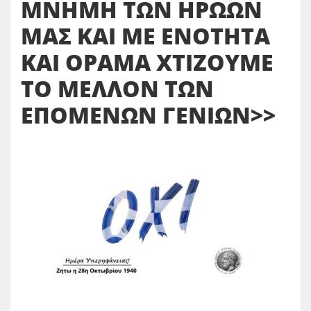
ΜΝΗΜΗ ΤΩΝ ΗΡΩΩΝ
ΜΑΣ ΚΑΙ ΜΕ ΕΝΟΤΗΤΑ
ΚΑΙ ΟΡΑΜΑ ΧΤΙΖΟΥΜΕ
ΤΟ ΜΕΛΛΟΝ ΤΩΝ
ΕΠΟΜΕΝΩΝ ΓΕΝΙΩΝ>>