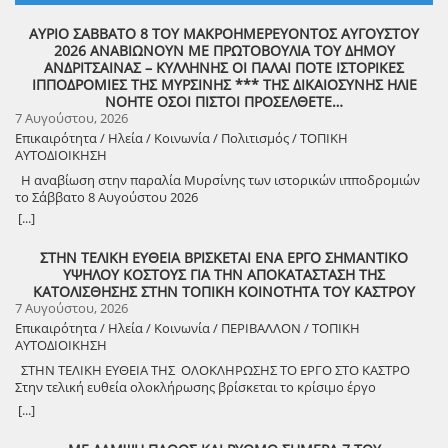
ΑΥΡΙΟ ΣΑΒΒΑΤΟ 8 ΤΟΥ ΜΑΚΡΟΗΜΕΡΕΥΟΝΤΟΣ ΑΥΓΟΥΣΤΟΥ
2026 ΑΝΑΒΙΩΝΟΥΝ ΜΕ ΠΡΩΤΟΒΟΥΛΙΑ ΤΟΥ ΔΗΜΟΥ
ΑΝΔΡΙΤΣΑΙΝΑΣ – ΚΥΛΛΗΝΗΣ ΟΙ ΠΑΛΑΙ ΠΟΤΕ ΙΣΤΟΡΙΚΕΣ
ΙΠΠΟΔΡΟΜΙΕΣ ΤΗΣ ΜΥΡΣΙΝΗΣ *** ΤΗΣ ΔΙΚΑΙΟΣΥΝΗΣ ΗΛΙΕ
ΝΟΗΤΕ ΟΣΟΙ ΠΙΣΤΟΙ ΠΡΟΣΕΛΘΕΤΕ…
7 Αυγούστου, 2026
Επικαιρότητα / Ηλεία / Κοινωνία / Πολιτισμός / ΤΟΠΙΚΗ
ΑΥΤΟΔΙΟΙΚΗΣΗ
Η αναβίωση στην παραλία Μυρσίνης των ιστορικών ιπποδρομιών
το Σάββατο 8 Αυγούστου 2026
[...]
ΣΤΗΝ ΤΕΛΙΚΗ ΕΥΘΕΙΑ ΒΡΙΣΚΕΤΑΙ ΕΝΑ ΕΡΓΟ ΣΗΜΑΝΤΙΚΟ
ΥΨΗΛΟΥ ΚΟΣΤΟΥΣ ΓΙΑ ΤΗΝ ΑΠΟΚΑΤΑΣΤΑΣΗ ΤΗΣ
ΚΑΤΟΛΙΣΘΗΣΗΣ ΣΤΗΝ ΤΟΠΙΚΗ ΚΟΙΝΟΤΗΤΑ ΤΟΥ ΚΑΣΤΡΟΥ
7 Αυγούστου, 2026
Επικαιρότητα / Ηλεία / Κοινωνία / ΠΕΡΙΒΑΛΛΟΝ / ΤΟΠΙΚΗ
ΑΥΤΟΔΙΟΙΚΗΣΗ
ΣΤΗΝ ΤΕΛΙΚΗ ΕΥΘΕΙΑ ΤΗΣ ΟΛΟΚΛΗΡΩΣΗΣ ΤΟ ΕΡΓΟ ΣΤΟ ΚΑΣΤΡΟ
Στην τελική ευθεία ολοκλήρωσης βρίσκεται το κρίσιμο έργο
αποκατάστασης της κατολίσθησης στην Τ.Κ. Κάστρου,
[...]
προϋπολογισμού 1,25 εκατομμυρίων ευρώ. Έπειτα από αυτοψία που
πραγματοποίησε ο Δήμαρχος Ανδραβίδας-Κυλλήνης, Γιάννης