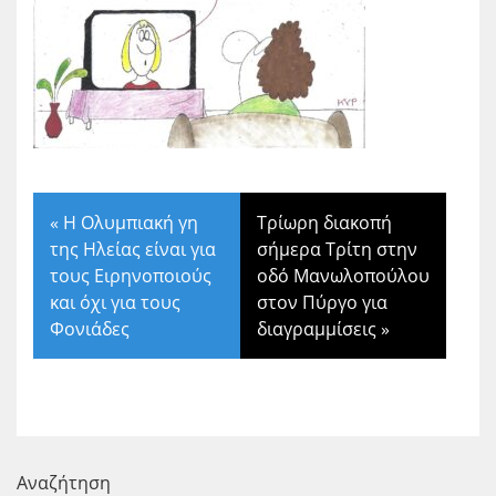
«
Η Ολυμπιακή γη
Τρίωρη διακοπή
της Ηλείας είναι για
σήμερα Τρίτη στην
τους Ειρηνοποιούς
οδό Μανωλοπούλου
και όχι για τους
στον Πύργο για
Φονιάδες
διαγραμμίσεις
»
Αναζήτηση