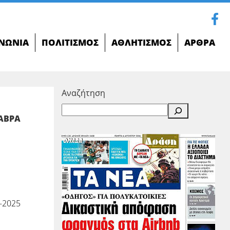
ΝΩΝΊΑ
ΠΟΛΙΤΙΣΜΌΣ
ΑΘΛΗΤΙΣΜΌΣ
ΆΡΘΡΑ
Αναζήτηση
ΑΒΡΑ
-2025