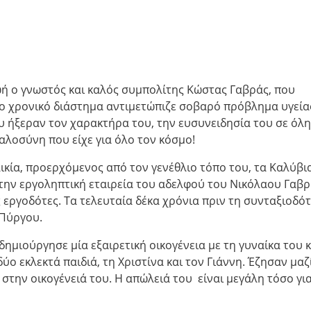
ωή ο γνωστός και καλός συμπολίτης Κώστας Γαβράς, που
αίο χρονικό διάστημα αντιμετώπιζε σοβαρό πρόβλημα υγεία
υ ήξεραν τον χαρακτήρα του, την ευσυνειδησία του σε όλη
αλοσύνη που είχε για όλο τον κόσμο!
ικία, προερχόμενος από τον γενέθλιο τόπο του, τα Καλύβι
την εργοληπτική εταιρεία του αδελφού του Νικόλαου Γαβρ
 εργοδότες. Τα τελευταία δέκα χρόνια πριν τη συνταξιοδό
 Πύργου.
μιούργησε μία εξαιρετική οικογένεια με τη γυναίκα του κ
ο εκλεκτά παιδιά, τη Χριστίνα και τον Γιάννη. Έζησαν μαζ
στην οικογένειά του. Η απώλειά του είναι μεγάλη τόσο γι