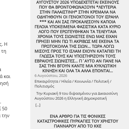
ΑΥΓΟΥΣΤΟΥ 2026 ΥΠΟΔΕΧΕΤΕΤΑΙ ΕΚΕΙΝΟΥΣ
ΠΟΥ ΘΑ ΒΡΟΝΤΟΦΩΝΑΞΟΥΝ *ΛΕΥΤΕΡΙΑ
ΣΤΗΝ ΠΑΛΑΙΣΤΙΝΗ* ΣΤΗΝ ΚΡΕΜΑΛΑ ΝΑ
ΟΔΗΓΗΘΟΥΝ ΟΙ ΓΕΝΟΚΤΟΝΟΙ ΤΟΥ ΙΣΡΑΗΛ
*** ΚΑΙ ΑΝ ΣΑΣ ΠΡΟΚΑΛΕΣΟΥΝ ΚΑΠΟΙΑ
ΓΕΛΟΙΑ ΥΠΟΚΕΙΜΕΝΑ ΦΑΣΙΣΤΙΚΑ ΚΑΤΑ ΚΥΡΙΟ
ΛΟΓΟ ΠΟΥ ΕΡΩΤΕΥΘΗΚΑΝ ΤΑ ΤΕΛΕΥΤΑΙΑ
ΧΡΟΝΙΑ ΤΟΥΣ ΣΙΩΝΙΣΤΕΣ ΕΝΩ ΜΑΣ ΕΙΧΑΝ
ΠΡΗΞΕΙ ΜΗΝ ΠΩ ΤΙ ΑΚΡΙΒΩΣ ΜΕ ΕΚΕΙΝΑ ΤΑ
ς. Η
ΠΡΩΤΟΚΟΛΛΑ ΤΗΣ ΣΙΩΝ… ΤΩΡΑ ΛΟΓΩ
 τη
ΜΙΣΟΥΣ ΠΡΟΣ ΤΟ ΙΣΛΑΜ ΕΧΟΥΝ ΚΑΤΑΠΙΕΙ ΤΗ
ΓΛΩΣΣΑ ΤΟΥΣ ΚΑΙ ΥΠΟΣΤΗΡΙΖΟΥΝ ΤΟΥΣ
ΕΒΡΑΙΟΥΣ ΣΙΩΝΙΣΤΕΣ… ΓΙ΄ΑΥΤΟ ΑΝ ΠΑΝΕ ΝΑ
ΣΑΣ ΤΗΝ ΒΓΟΥΝ ΚΑΝΤΕ ΜΙΑ ΚΥΚΛΩΤΙΚΗ
α
ΚΙΝΗΣΗ ΚΑΙ ΟΛΑ ΤΑ ΑΛΛΑ ΕΠΟΝΤΑΙ…
6 Αυγούστου, 2026
ά και
Επικαιρότητα / Ηλεία / Κοινωνία / Πολιτική /
τησή
Πολιτισμός
Την Κυριακή 9 του διψασμένου για Δικαιοσύνη
Αυγούστου 2026 η Ελληνική Δημοκρατική
.
Αντιεξουσιαστική Καρδιά χτυπά μαζί με ΟΛΟΥΣ
[...]
ί 50
τους Συναγωνιστές για την Παλαιστίνη μέρα
Μνήμης και Αγώνα!
α την
ΕΝΑ ΑΡΘΡΟ ΓΙΑ ΤΙΣ ΦΟΝΙΚΕΣ
ΚΑΤΑΣΤΡΟΦΙΚΕΣ ΠΥΡΚΑΓΙΕΣ ΤΟΥ ΧΡΗΣΤΟΥ
ΓΙΑΝΝΑΡΟΥ ΑΠΟ ΤΟ ΚΚΕ