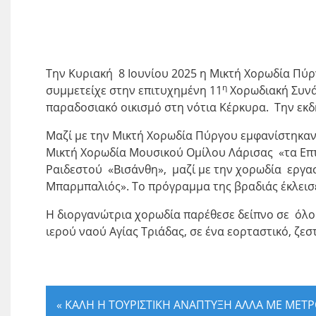
Την Κυριακή 8 Ιουνίου 2025 η Μικτή Χορωδία Π
η
συμμετείχε στην επιτυχημένη 11
Χορωδιακή Συνά
παραδοσιακό οικισμό στη νότια Κέρκυρα. Την εκ
Μαζί με την Μικτή Χορωδία Πύργου εμφανίστηκαν
Μικτή Χορωδία Μουσικού Ομίλου Λάρισας «τα Επ
Ραιδεστού «Βισάνθη», μαζί με την χορωδία εργα
Μπαρμπαλιός». Το πρόγραμμα της βραδιάς έκλεισ
Η διοργανώτρια χορωδία παρέθεσε δείπνο σε όλ
ιερού ναού Αγίας Τριάδας, σε ένα εορταστικό, ζε
«
ΚΑΛΗ Η ΤΟΥΡΙΣΤΙΚΗ ΑΝΑΠΤΥΞΗ ΑΛΛΑ ΜΕ ΜΕΤ