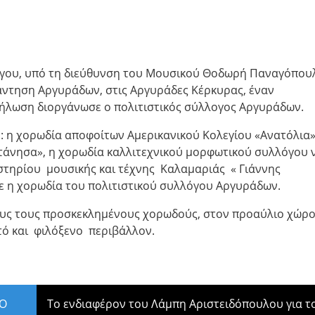
ύργου, υπό τη διεύθυνση του Μουσικού Θοδωρή Παναγόπου
ντηση Αργυράδων, στις Αργυράδες Κέρκυρας, έναν
δήλωση διοργάνωσε ο πολιτιστικός σύλλογος Αργυράδων.
: η χορωδία αποφοίτων Αμερικανικού Κολεγίου «Ανατόλια»
τάνησα», η χορωδία καλλιτεχνικού μορφωτικού συλλόγου 
στηρίου μουσικής και τέχνης Καλαμαριάς « Γιάννης
ε η χορωδία του πολιτιστικού συλλόγου Αργυράδων.
ους τους προσκεκλημένους χορωδούς, στον προαύλιο χώρο
στό και φιλόξενο περιβάλλον.
ΡΟ
Το ενδιαφέρον του Λάμπη Αριστειδόπουλου για τ