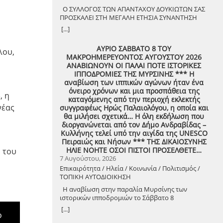
Ο ΣΥΛΛΟΓΟΣ ΤΩΝ ΑΠΑΝΤΑΧΟΥ ΔΟΥΚΙΩΤΩΝ ΣΑΣ
ΠΡΟΣΚΑΛΕΙ ΣΤΗ ΜΕΓΑΛΗ ΕΤΗΣΙΑ ΣΥΝΑΝΤΗΣΗ
ΤΩΝ ΣΥΜΠΑΤΡΙΩΤΩΝ ΣΤΟ ΔΟΥΚΑ ΤΟ ΑΘΑΝΑΤΟ!
[...]
Μεγάλη η χαρά η δική μας για το ριζιμιό μας και
για τον επαναστάτη πρόγονό μας που πολέμησε
ΑΥΡΙΟ ΣΑΒΒΑΤΟ 8 ΤΟΥ
λου,
με το σπαθί στο χέρι στο Πούσι τους
ΜΑΚΡΟΗΜΕΡΕΥΟΝΤΟΣ ΑΥΓΟΥΣΤΟΥ 2026
Τουρκαλβανούς και είχε και μπαρουτόμυλο για
ΑΝΑΒΙΩΝΟΥΝ ΟΙ ΠΑΛΑΙ ΠΟΤΕ ΙΣΤΟΡΙΚΕΣ
τα κανόνια του αγώνα! ΦΩΤΟΓΡΑΦΙΕΣ ΚΑΙ
ΙΠΠΟΔΡΟΜΙΕΣ ΤΗΣ ΜΥΡΣΙΝΗΣ *** Η
ΠΡΟΣΚΛΗΣΗ ΓΙΑ ΤΟ ΣΥΝΑΠΑΝΤΗΜΑ (Πατήστε
αναβίωση των ιππικών αγώνων ήταν ένα
πάνω στο σύνδεσμο για να ανοίξει το αρχείο) Ο
όνειρο χρόνων και μια προσπάθεια της
Σύλλογος των απανταχού Δουκιωτών σάς
, η
καταγόμενης από την περιοχή εκλεκτής
προσκαλεί στην εκδήλωση που θα
νέας
συγγραφέως Ηρώς Παλαιολόγου, η οποία και
πραγματοποιηθεί στο χωριό μας, το ΔΟΥΚΑ, σε
θα μιλήσει σχετικά… Η όλη εκδήλωση που
συνδιοργάνωση με τον Δήμο Αρχαίας Ολυμπίας,
διοργανώνεται από τον Δήμο Ανδραβίδας –
στις 13 Αυγούστου, ημέρα Πέμπτη και ώρα 8:30
Κυλλήνης τελεί υπό την αιγίδα της UNESCO
μ.μ., στην πλατεία του χωριού με θέμα: «Άυλη
Πειραιώς και Νήσων *** ΤΗΣ ΔΙΚΑΙΟΣΥΝΗΣ
πολιτιστική κληρονομιά: Eκφράσεις, Δράσεις
ΗΛΙΕ ΝΟΗΤΕ ΟΣΟΙ ΠΙΣΤΟΙ ΠΡΟΣΕΛΘΕΤΕ…
 του
Διαφύλαξης και Προοπτικές στην Ηλεία»
7 Αυγούστου, 2026
Oμιλητές: – Διομήδης Τόλιος, Διεύθυνση
Επικαιρότητα / Ηλεία / Κοινωνία / Πολιτισμός /
Νεότερης Πολιτιστικής Κληρονομιάς ΥΠΠΟ-
ΤΟΠΙΚΗ ΑΥΤΟΔΙΟΙΚΗΣΗ
Σύλλογος Διβριωτών Αθήνας – Γωγώ
Κανελλοπούλου, εκπαιδευτικός – Νίκος
Η αναβίωση στην παραλία Μυρσίνης των
Σιάκκουλης, Πρόεδρος eco action Νεμούτας Θα
ιστορικών ιπποδρομιών το Σάββατο 8
ακολουθήσoυν χοροί της Ηλείας από το Λύκειο
Αυγούστου 2026
[...]
Ελληνίδων Πύργου Η είσοδος για την πολιτιστική
ο
εκδήλωση είναι ελεύθερη. Μετά το πέρας της