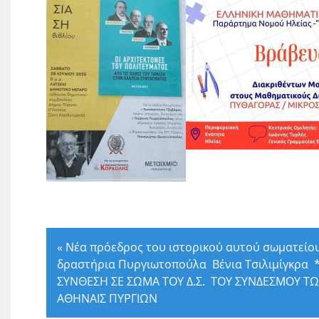
«
Νέα πρόεδρος του ιστορικού αυτού σωματείο
δραστήρια Πυργιωτοπούλα Βένια Τσιλιμίγκρα 
ΣΥΝΘΕΣΗ ΣΕ ΣΩΜΑ ΤΟΥ Δ.Σ. ΤΟΥ ΣΥΝΔΕΣΜΟΥ Τ
ΑΘΗΝΑΙΣ ΠΥΡΓΙΩΝ