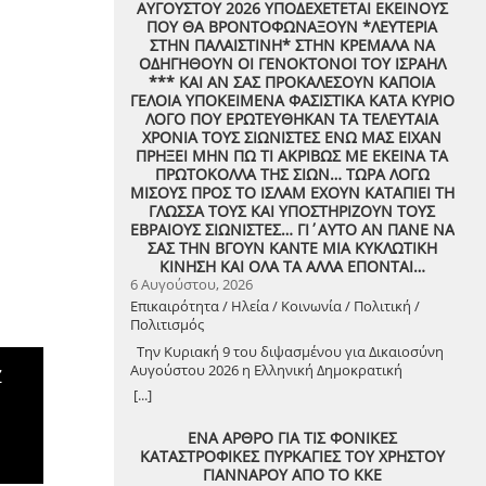
ΑΥΓΟΥΣΤΟΥ 2026 ΥΠΟΔΕΧΕΤΕΤΑΙ ΕΚΕΙΝΟΥΣ
ΠΟΥ ΘΑ ΒΡΟΝΤΟΦΩΝΑΞΟΥΝ *ΛΕΥΤΕΡΙΑ
ΣΤΗΝ ΠΑΛΑΙΣΤΙΝΗ* ΣΤΗΝ ΚΡΕΜΑΛΑ ΝΑ
ΟΔΗΓΗΘΟΥΝ ΟΙ ΓΕΝΟΚΤΟΝΟΙ ΤΟΥ ΙΣΡΑΗΛ
*** ΚΑΙ ΑΝ ΣΑΣ ΠΡΟΚΑΛΕΣΟΥΝ ΚΑΠΟΙΑ
ΓΕΛΟΙΑ ΥΠΟΚΕΙΜΕΝΑ ΦΑΣΙΣΤΙΚΑ ΚΑΤΑ ΚΥΡΙΟ
ΛΟΓΟ ΠΟΥ ΕΡΩΤΕΥΘΗΚΑΝ ΤΑ ΤΕΛΕΥΤΑΙΑ
ΧΡΟΝΙΑ ΤΟΥΣ ΣΙΩΝΙΣΤΕΣ ΕΝΩ ΜΑΣ ΕΙΧΑΝ
ΠΡΗΞΕΙ ΜΗΝ ΠΩ ΤΙ ΑΚΡΙΒΩΣ ΜΕ ΕΚΕΙΝΑ ΤΑ
ΠΡΩΤΟΚΟΛΛΑ ΤΗΣ ΣΙΩΝ… ΤΩΡΑ ΛΟΓΩ
ΜΙΣΟΥΣ ΠΡΟΣ ΤΟ ΙΣΛΑΜ ΕΧΟΥΝ ΚΑΤΑΠΙΕΙ ΤΗ
ΓΛΩΣΣΑ ΤΟΥΣ ΚΑΙ ΥΠΟΣΤΗΡΙΖΟΥΝ ΤΟΥΣ
ΕΒΡΑΙΟΥΣ ΣΙΩΝΙΣΤΕΣ… ΓΙ΄ΑΥΤΟ ΑΝ ΠΑΝΕ ΝΑ
ΣΑΣ ΤΗΝ ΒΓΟΥΝ ΚΑΝΤΕ ΜΙΑ ΚΥΚΛΩΤΙΚΗ
ΚΙΝΗΣΗ ΚΑΙ ΟΛΑ ΤΑ ΑΛΛΑ ΕΠΟΝΤΑΙ…
6 Αυγούστου, 2026
Επικαιρότητα / Ηλεία / Κοινωνία / Πολιτική /
Πολιτισμός
Την Κυριακή 9 του διψασμένου για Δικαιοσύνη
Αυγούστου 2026 η Ελληνική Δημοκρατική
Z
Αντιεξουσιαστική Καρδιά χτυπά μαζί με ΟΛΟΥΣ
[...]
τους Συναγωνιστές για την Παλαιστίνη μέρα
Μνήμης και Αγώνα!
ΕΝΑ ΑΡΘΡΟ ΓΙΑ ΤΙΣ ΦΟΝΙΚΕΣ
ΚΑΤΑΣΤΡΟΦΙΚΕΣ ΠΥΡΚΑΓΙΕΣ ΤΟΥ ΧΡΗΣΤΟΥ
ΓΙΑΝΝΑΡΟΥ ΑΠΟ ΤΟ ΚΚΕ