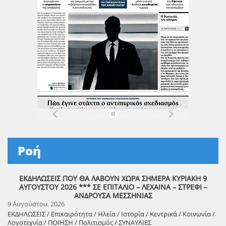
Ροή
ΕΚΔΗΛΩΣΕΙΣ ΠΟΥ ΘΑ ΛΑΒΟΥΝ ΧΩΡΑ ΣΗΜΕΡΑ ΚΥΡΙΑΚΗ 9
ΑΥΓΟΥΣΤΟΥ 2026 *** ΣΕ ΕΠΙΤΑΛΙΟ – ΛΕΧΑΙΝΑ – ΣΤΡΕΦΙ –
ΑΝΔΡΟΥΣΑ ΜΕΣΣΗΝΙΑΣ
9 Αυγούστου, 2026
ΕΚΔΗΛΩΣΕΙΣ / Επικαιρότητα / Ηλεία / Ιστορία / Κεντρικά / Κοινωνία /
Λογοτεχνία / ΠΟΙΗΣΗ / Πολιτισμός / ΣΥΝΑΥΛΙΕΣ