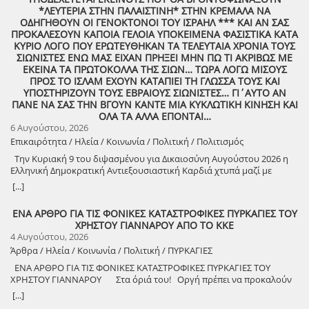
αξία και την εκφραστική δύναμη της ελληνικής μουσικής. Το κοινό
*ΛΕΥΤΕΡΙΑ ΣΤΗΝ ΠΑΛΑΙΣΤΙΝΗ* ΣΤΗΝ ΚΡΕΜΑΛΑ ΝΑ
από τον σατιρικό λόγο λειτουργεί ως πικρό πολιτικό σχόλιο, που
θα απολαύσει μια βραδιά γεμάτη συναίσθημα και μουσική
ΟΔΗΓΗΘΟΥΝ ΟΙ ΓΕΝΟΚΤΟΝΟΙ ΤΟΥ ΙΣΡΑΗΛ *** ΚΑΙ ΑΝ ΣΑΣ
στοχεύει μέσα από το σπάσιμο των ορίων να φτάσει στο
αρτιότητα, σε μια ακόμη εκδήλωση του 5ου Διεθνούς Φεστιβάλ
ΠΡΟΚΑΛΕΣΟΥΝ ΚΑΠΟΙΑ ΓΕΛΟΙΑ ΥΠΟΚΕΙΜΕΝΑ ΦΑΣΙΣΤΙΚΑ ΚΑΤΑ
εκκωφαντικό αδιέξοδο, όπως και η εποχή μας. Να αναζητήσει
Αρχαίας Φειάς.
ΚΥΡΙΟ ΛΟΓΟ ΠΟΥ ΕΡΩΤΕΥΘΗΚΑΝ ΤΑ ΤΕΛΕΥΤΑΙΑ ΧΡΟΝΙΑ ΤΟΥΣ
εναγωνίως λύσεις, έστω και ουτοπικές, ικανές όμως να ενώσουν μια
ΣΙΩΝΙΣΤΕΣ ΕΝΩ ΜΑΣ ΕΙΧΑΝ ΠΡΗΞΕΙ ΜΗΝ ΠΩ ΤΙ ΑΚΡΙΒΩΣ ΜΕ
κοινωνία στο σχεδιασμό ενός κοινού μέλλοντος. Η παράσταση είναι
ΕΚΕΙΝΑ ΤΑ ΠΡΩΤΟΚΟΛΛΑ ΤΗΣ ΣΙΩΝ… ΤΩΡΑ ΛΟΓΩ ΜΙΣΟΥΣ
συμπαραγωγή δύο σημαντικών φορέων, του ΔΗ.ΠΕ.ΘΕ. Αγρινίου και
ΠΡΟΣ ΤΟ ΙΣΛΑΜ ΕΧΟΥΝ ΚΑΤΑΠΙΕΙ ΤΗ ΓΛΩΣΣΑ ΤΟΥΣ ΚΑΙ
της 5ης Εποχής, που ενώνουν τις δυνάμεις τους σ’ ένα τολμηρό
ΥΠΟΣΤΗΡΙΖΟΥΝ ΤΟΥΣ ΕΒΡΑΙΟΥΣ ΣΙΩΝΙΣΤΕΣ… ΓΙ΄ΑΥΤΟ ΑΝ
καλλιτεχνικό εγχείρημα. Η πρωτοβουλία του καλλιτεχνικού
ΠΑΝΕ ΝΑ ΣΑΣ ΤΗΝ ΒΓΟΥΝ ΚΑΝΤΕ ΜΙΑ ΚΥΚΛΩΤΙΚΗ ΚΙΝΗΣΗ ΚΑΙ
διευθυντή του Δη.Πε.Θε. Αγρινίου Λευτέρη Γιοβανίδη και του Θέμη
ΟΛΑ ΤΑ ΑΛΛΑ ΕΠΟΝΤΑΙ…
Μουμουλίδη, δημιουργού της 5ης Εποχής, που συμπληρώνει 20
6 Αυγούστου, 2026
χρόνια δυναμικής παρουσίας στο χώρο του σύγχρονου πολιτισμού,
αποτελεί μια δημιουργική σύμπραξη που εγγυάται ένα αισθητικό
Επικαιρότητα / Ηλεία / Κοινωνία / Πολιτική / Πολιτισμός
αποτέλεσμα υψηλών απαιτήσεων. Η αριστοφανική κωμωδία
Την Κυριακή 9 του διψασμένου για Δικαιοσύνη Αυγούστου 2026 η
παρουσιάζεται σε ελεύθερη απόδοση – διασκευή της Νεφέλης
Ελληνική Δημοκρατική Αντιεξουσιαστική Καρδιά χτυπά μαζί με
Μαϊστράλη και του Θέμη Μουμουλίδη. Την μουσική υπογράφει ο
ΟΛΟΥΣ τους Συναγωνιστές για την Παλαιστίνη μέρα Μνήμης και
[...]
Θοδωρής Οικονόμου, την κινησιολογική επεξεργασία – χορογραφία
Αγώνα!
η Πατρίσια Απέργη, τα κοστούμια η Βάνα Γιαννούλα, τους φωτισμούς
ο Νίκος Σωτηρόπουλος. Στο ρόλο του Βλέπυρου ο Χρήστος
ΕΝΑ ΑΡΘΡΟ ΓΙΑ ΤΙΣ ΦΟΝΙΚΕΣ ΚΑΤΑΣΤΡΟΦΙΚΕΣ ΠΥΡΚΑΓΙΕΣ ΤΟΥ
Χατζηπαναγιώτης, στο ρόλο της Πραξαγόρας η Μαρίνα Ασλάνογλου,
ΧΡΗΣΤΟΥ ΓΙΑΝΝΑΡΟΥ ΑΠΟ ΤΟ ΚΚΕ
στον ρόλο του Κομπέρ ο Κωνσταντίνος Ασπιώτης και μαζί τους οι:
4 Αυγούστου, 2026
Ίντρα Κέιν, Φοίβος Ριμένας, Δήμητρα Βήττα, Μαρία Κυρώζη, Διονυσία
Άρθρα / Ηλεία / Κοινωνία / Πολιτική / ΠΥΡΚΑΓΙΕΣ
Μπαλαμώτη, Ερωφίλη Παναγιωταρέα, Αναστασία Τζελέπη.
ΕΝΑ ΑΡΘΡΟ ΓΙΑ ΤΙΣ ΦΟΝΙΚΕΣ ΚΑΤΑΣΤΡΟΦΙΚΕΣ ΠΥΡΚΑΓΙΕΣ ΤΟΥ
Παραγωγή | ΔΗ.ΠΕ.ΘΕ.ΑΓΡΙΝΙΟΥ – 5η ΕΠΟΧΗ ΤΕΧΝΗΣ *ΤΙΜΕΣ
ΧΡΗΣΤΟΥ ΓΙΑΝΝΑΡΟΥ Στα όριά του! Οργή πρέπει να προκαλούν
ΕΙΣΙΤΗΡΙΩΝ: Από 20€ | ΠΡΟΠΩΛΗΣΗ: more.com
τα αναμασήματα του πρωθυπουργού και κυβερνητικών στελεχών,
[...]
που παίζουν την κασέτα της «κλιματικής αλλαγής» και της ατομικής