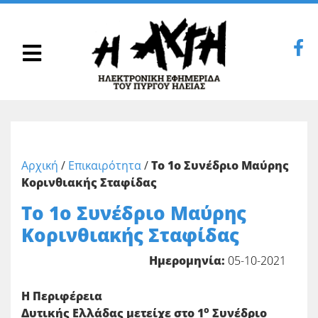
Αρχική
/
Επικαιρότητα
/
Το 1ο Συνέδριο Μαύρης
Κορινθιακής Σταφίδας
Το 1ο Συνέδριο Μαύρης
Κορινθιακής Σταφίδας
Ημερομηνία:
05-10-2021
Η Περιφέρεια
ο
Δυτικής Ελλάδας μετείχε στο 1
Συνέδριο