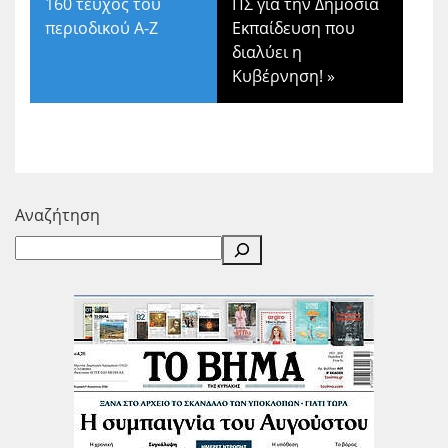
160 τεύχος του
ΠΣ για την Δημόσια
περιοδικού Α-Ζ
Εκπαίδευση που
διαλύει η
Κυβέρνηση!
»
Αναζήτηση