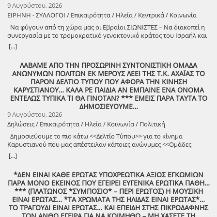
9 Αυγούστου, 2026
ΕΙΡΗΝΗ - ΣΥΛΛΟΓΟΙ / Επικαιρότητα / Ηλεία / Κεντρικά / Κοινωνία
Να φύγουν από τη χώρα μας οι Εβραίοι ΣΙΩΝΙΣΤΕΣ – Να διακοπεί η
συνεργασία με το τρομοκρατικό γενοκτονικό κράτος του Ισραήλ και
φέρτε πίσω στην Ελλάδα από τη Σαουδική Αραβία τους ελληνικούς
[...]
patriot!!
ΛΑΒΑΜΕ ΑΠΟ ΤΗΝ ΠΡΟΣΩΡΙΝΗ ΣΥΝΤΟΝΙΣΤΙΚΗ ΟΜΑΔΑ
ΑΝΩΝΥΜΩΝ ΠΟΛΙΤΩΝ ΕΚ ΜΕΡΟΥΣ ΛΕΕΙ ΤΗΣ Τ.Κ. ΑΧΑΪΑΣ ΤΟ
ΠΑΡΟΝ ΔΕΛΤΙΟ ΤΥΠΟΥ ΠΟΥ ΑΦΟΡΑ ΤΗΝ ΚΙΝΗΣΗ
ΚΑΡΥΣΤΙΑΝΟΥ… ΚΑΛΑ ΡΕ ΠΑΙΔΙΑ ΑΝ ΕΜΠΑΙΝΕ ΕΝΑ ΟΝΟΜΑ
ΕΝΤΕΛΩΣ ΤΥΠΙΚΑ ΤΙ ΘΑ ΓΙΝΟΤΑΝ? *** ΕΜΕΙΣ ΠΑΡΑ ΤΑΥΤΑ ΤΟ
ΔΗΜΟΣΙΕΥΟΥΜΕ…
9 Αυγούστου, 2026
Δηλώσεις / Επικαιρότητα / Ηλεία / Κοινωνία / Πολιτική
Δημοσιεύουμε το πιο κάτω <<Δελτίο Τύπου>> για το κίνημα
Καρυστιανού που μας απέστειλαν κάποιες ανώνυμες <<Ομάδες
Πολιτών>>!
[...]
*ΔΕΝ ΕΙΝΑΙ ΚΑΘΕ ΕΡΩΤΑΣ ΥΠΟΧΡΕΩΤΙΚΑ ΑΞΙΟΣ ΕΓΚΩΜΙΩΝ
ΠΑΡΑ ΜΟΝΟ ΕΚΕΙΝΟΣ ΠΟΥ ΕΓΕΙΡΕΙ ΕΥΓΕΝΙΚΑ ΕΡΩΤΙΚΑ ΠΑΘΗ…
*** (ΠΛΑΤΩΝΟΣ *ΣΥΜΠΟΣΙΟ* – ΠΕΡΙ ΕΡΩΤΟΣ) Η ΜΟΥΣΙΚΗ
ΕΙΝΑΙ ΕΡΩΤΑΣ… *ΤΑ ΧΡΩΜΑΤΑ ΤΗΣ ΗΛΙΔΑΣ ΕΙΝΑΙ ΕΡΩΤΑΣ*…
ΤΟ ΤΡΑΓΟΥΔΙ ΕΙΝΑΙ ΕΡΩΤΑΣ… ΚΑΙ ΕΠΕΙΔΗ ΣΤΗΣ ΠΙΚΡΟΔΑΦΝΗΣ
ΤΟΝ ΑΝΘΟ ΕΓΕΙΡΑ ΓΙΑ ΝΑ ΚΟΙΜΗΘΩ – ΜΗ ΧΑΣΕΤΕ ΤΗ