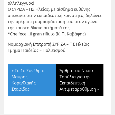
αλληλέγγυος!
Ο ΣΥΡΙΖΑ – ΠΣ Ηλείας, με αίσθημα ευθύνης
απέναντι στην εκπαιδευτική κοινότητα, δηλώνει
την αμέριστη συμπαράστασή του στον αγώνα
της και στα δίκαια αιτήματά της.
*Che fece…il gran rifiuto (Κ. Π. Καβάφης)
Νομαρχιακή Επιτροπή ΣΥΡΙΖΑ – ΠΣ Ηλείας
Τμήμα Παιδείας – Πολιτισμού
«
Το 1ο Συνέδριο
Άρθρο του Νίκου
Μαύρης
Τσούλια για την
Κορινθιακής
Εκπαιδευτική
Σταφίδας
Αντιμεταρρύθμιση
»