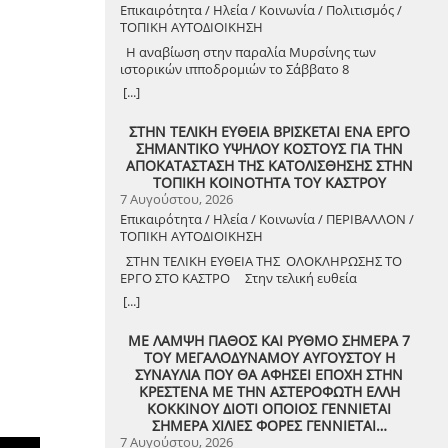
Επικαιρότητα / Ηλεία / Κοινωνία / Πολιτισμός /
ΤΟΠΙΚΗ ΑΥΤΟΔΙΟΙΚΗΣΗ
Η αναβίωση στην παραλία Μυρσίνης των
ιστορικών ιπποδρομιών το Σάββατο 8
Αυγούστου 2026
[...]
ΣΤΗΝ ΤΕΛΙΚΗ ΕΥΘΕΙΑ ΒΡΙΣΚΕΤΑΙ ΕΝΑ ΕΡΓΟ
ΣΗΜΑΝΤΙΚΟ ΥΨΗΛΟΥ ΚΟΣΤΟΥΣ ΓΙΑ ΤΗΝ
ΑΠΟΚΑΤΑΣΤΑΣΗ ΤΗΣ ΚΑΤΟΛΙΣΘΗΣΗΣ ΣΤΗΝ
ΤΟΠΙΚΗ ΚΟΙΝΟΤΗΤΑ ΤΟΥ ΚΑΣΤΡΟΥ
7 Αυγούστου, 2026
Επικαιρότητα / Ηλεία / Κοινωνία / ΠΕΡΙΒΑΛΛΟΝ /
ΤΟΠΙΚΗ ΑΥΤΟΔΙΟΙΚΗΣΗ
ΣΤΗΝ ΤΕΛΙΚΗ ΕΥΘΕΙΑ ΤΗΣ ΟΛΟΚΛΗΡΩΣΗΣ ΤΟ
ΕΡΓΟ ΣΤΟ ΚΑΣΤΡΟ Στην τελική ευθεία
ολοκλήρωσης βρίσκεται το κρίσιμο έργο
[...]
αποκατάστασης της κατολίσθησης στην Τ.Κ.
Κάστρου, προϋπολογισμού 1,25 εκατομμυρίων
ΜΕ ΛΑΜΨΗ ΠΑΘΟΣ ΚΑΙ ΡΥΘΜΟ ΣΗΜΕΡΑ 7
ευρώ. Έπειτα από αυτοψία που πραγματοποίησε
ΤΟΥ ΜΕΓΑΛΟΔΥΝΑΜΟΥ ΑΥΓΟΥΣΤΟΥ Η
ο Δήμαρχος Ανδραβίδας-Κυλλήνης, Γιάννης
ΣΥΝΑΥΛΙΑ ΠΟΥ ΘΑ ΑΦΗΣΕΙ ΕΠΟΧΗ ΣΤΗΝ
Λέντζας, μαζί με κλιμάκιο της Τεχνικής Υπηρεσίας
ΚΡΕΣΤΕΝΑ ΜΕ ΤΗΝ ΑΣΤΕΡΟΦΩΤΗ ΕΛΛΗ
και εκπροσώπους της δημοτικής αρχής,
ΚΟΚΚΙΝΟΥ ΔΙΟΤΙ ΟΠΟΙΟΣ ΓΕΝΝΙΕΤΑΙ
διαπιστώθηκε πως οι παρεμβάσεις προχωρούν
ΣΗΜΕΡΑ ΧΙΛΙΕΣ ΦΟΡΕΣ ΓΕΝΝΙΕΤΑΙ…
άμεσα και αυστηρά εντός των
7 Αυγούστου, 2026
χρονοδιαγραμμάτων. ​Το έργο χρηματοδοτείται