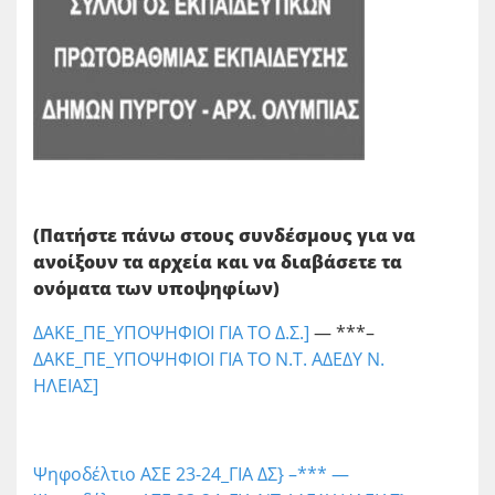
(Πατήστε πάνω στους συνδέσμους για να
ανοίξουν τα αρχεία και να διαβάσετε τα
ονόματα των υποψηφίων)
ΔΑΚΕ_ΠΕ_ΥΠΟΨΗΦΙΟΙ ΓΙΑ ΤΟ Δ.Σ.]
— ***–
ΔΑΚΕ_ΠΕ_ΥΠΟΨΗΦΙΟΙ ΓΙΑ ΤΟ Ν.Τ. ΑΔΕΔΥ Ν.
ΗΛΕΙΑΣ]
Ψηφοδέλτιο ΑΣΕ 23-24_ΓΙΑ ΔΣ} –*** —