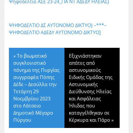
Ψηφοδέλτιο ΑΣΕ 23-24_ΓΙΑ ΝΤ ΑΔΕΔΥ ΗΛΕΙΑΣ}
ΨΗΦΟΔΕΛΤΙΟ ΔΣ ΑΥΤΟΝΟΜΟ ΔΙΚΤΥΟ} –***–
ΨΗΦΟΔΕΛΤΙΟ ΑΔΕΔΥ ΑΥΤΟΝΟΜΟ ΔΙΚΤΥΟ]
«
Το βιωματικό
Εξιχνιάστηκαν
συγκλονιστικό
απάτες από
πόνημα της Πυργίας
αστυνομικούς
συγγραφέα Πόπης
Ειδικής Ομάδας της
Δέδε – Δεσύλλα την
Αστυνομικής
Τετάρτη 29
Διεύθυνσης Ηλείας
Νοεμβρίου 2023
και Ασφάλειας
στο Λάτσειο
Ήλιδας που
Δημοτικό Μέγαρο
καταγγέλθηκαν σε
Πύργου
Κέρκυρα και Πάρο
»