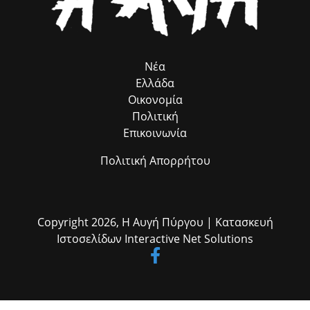
στον αρμόδιο Αντιδήμαρχο κ. Ηλία Ευσταθόπουλο για τον
συντονισμό, τη Διεύθυνση Πρόνοιας και την Προϊσταμένη της κα Σία
Ανδριοπούλου, καθώς και τον άμισθο σύμβουλό μου για θέματα
Ρομά κ. Νίκο Μπατζαλή, για την ακριβή μεταφορά των αναγκών από
το πεδίο. Η συλλογική αυτή προσπάθεια αποδεικνύει στην πράξη ότι
η ομαδική δουλειά φέρνει απτά αποτελέσματα για όλους τους
Νέα
δημότες μας.»
Ελλάδα
Οικονομία
Πολιτική
Επικοινωνία
Πολιτική Απορρήτου
Copyright 2026,
Η Αυγή Πύργου
| Κατασκευή
Ιστοσελίδων
Interactive Net Solutions