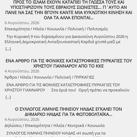
ΠΡΟΣ ΤΟ ΙΣΛΑΜ ΕΧΟΥΝ ΚΑΤΑΠΙΕΙ ΤΗ ΓΛΩΣΣΑ ΤΟΥΣ ΚΑΙ
ΥΠΟΣΤΗΡΙΖΟΥΝ ΤΟΥΣ ΕΒΡΑΙΟΥΣ ΣΙΩΝΙΣΤΕΣ… ΓΙ΄ΑΥΤΟ ΑΝ
ΠΑΝΕ ΝΑ ΣΑΣ ΤΗΝ ΒΓΟΥΝ ΚΑΝΤΕ ΜΙΑ ΚΥΚΛΩΤΙΚΗ ΚΙΝΗΣΗ ΚΑΙ
ΟΛΑ ΤΑ ΑΛΛΑ ΕΠΟΝΤΑΙ…
6 Αυγούστου, 2026
Επικαιρότητα / Ηλεία / Κοινωνία / Πολιτική / Πολιτισμός
Την Κυριακή 9 του διψασμένου για Δικαιοσύνη Αυγούστου 2026 η
Ελληνική Δημοκρατική Αντιεξουσιαστική Καρδιά χτυπά μαζί με
ΟΛΟΥΣ τους Συναγωνιστές για την Παλαιστίνη μέρα Μνήμης και
[...]
Αγώνα!
ΕΝΑ ΑΡΘΡΟ ΓΙΑ ΤΙΣ ΦΟΝΙΚΕΣ ΚΑΤΑΣΤΡΟΦΙΚΕΣ ΠΥΡΚΑΓΙΕΣ ΤΟΥ
ΧΡΗΣΤΟΥ ΓΙΑΝΝΑΡΟΥ ΑΠΟ ΤΟ ΚΚΕ
4 Αυγούστου, 2026
Άρθρα / Ηλεία / Κοινωνία / Πολιτική / ΠΥΡΚΑΓΙΕΣ
ΕΝΑ ΑΡΘΡΟ ΓΙΑ ΤΙΣ ΦΟΝΙΚΕΣ ΚΑΤΑΣΤΡΟΦΙΚΕΣ ΠΥΡΚΑΓΙΕΣ ΤΟΥ
ΧΡΗΣΤΟΥ ΓΙΑΝΝΑΡΟΥ Στα όριά του! Οργή πρέπει να προκαλούν
τα αναμασήματα του πρωθυπουργού και κυβερνητικών στελεχών,
[...]
που παίζουν την κασέτα της «κλιματικής αλλαγής» και της ατομικής
ευθύνης για να καλύψουν την ολέθρια εμπρηστική πολιτική τους.
Ο ΣΥΛΛΟΓΟΣ ΛΙΜΝΗΣ ΠΗΝΕΙΟΥ ΗΛΙΔΑΣ ΕΓΚΑΛΕΙ ΤΟΝ
Αποκορύφωμα ήταν η δήλωση του υπουργού Πολιτικής Προστασίας,
ΔΗΜΑΡΧΟ ΗΛΙΔΑΣ ΓΙΑ ΤΑ ΦΩΤΟΒΟΛΤΑΪΚΑ…
ότι ο κρατικός μηχανισμός έχει φτάσει «στα όριά του», όταν πριν από
4 Αυγούστου, 2026
λίγους μήνες, η κυβέρνηση πανηγύριζε ότι η αντιπυρική περίοδος
Δηλώσεις / Επικαιρότητα / Ηλεία / Κεντρικά / Κοινωνία
ξεκινάει με τις καλύτερες δυνατές προϋποθέσεις! Χρειάστηκαν μόνο
λίγες εβδομάδες για να γίνει στάχτη το αφήγημα, με πέντε νεκρούς
ΣΥΛΛΟΓΟΣ ΛΙΜΝΗΣ ΠΗΝΕΙΟΥ ΗΛΙΔΑΣ «Η σιωπή για τα
πυροσβέστες και χιλιάδες στρέμματα δάσους καμένα, πριν ακόμα