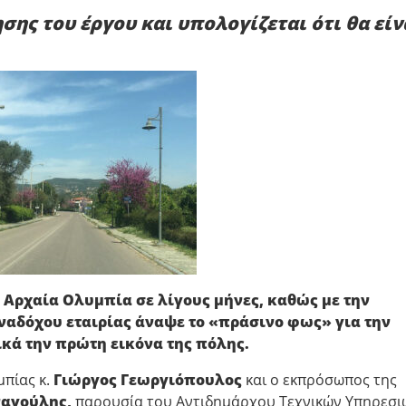
ς του έργου και υπολογίζεται ότι θα είν
 Αρχαία Ολυμπία σε λίγους μήνες, καθώς με την
ναδόχου εταιρίας άναψε το «πράσινο φως» για την
ικά την πρώτη εικόνα της πόλης.
πίας κ.
Γιώργος Γεωρ
γιόπουλος
και ο εκπρόσωπος της
ναγούλης,
παρουσία του Αντιδημάρχου Τεχνικών Υπηρεσιώ