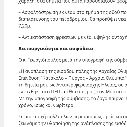
χάραξη, στα σημεία που αυτά παρουσιάζουν φθορ
– Ασφαλτόστρωση εκ νέου στο τμήμα της οδού πο
διαπλάτυνσης του πεζοδρομίου, θα προκύψει νέα 
7,20μ.
– Αντικατάσταση φρεατίων με νέα, υψηλής αντοχή
Λειτουργικότητα και ασφάλεια
Ο κ. Γεωργιόπουλος μετά την υπογραφή της σύμβ
«Η ανάπλαση της εισόδου πόλης της Αρχαίας Ολυ
Επένδυση “Κατάκολο – Πύργος – Αρχαία Ολυμπία”τ
τη θητεία μου ως Αντιπεριφερειάρχης Ηλείας, σε 
εντάχθηκε στο ΠΕΠ επί θητείας μας, τον Μάρτιο τ
Με την υπογραφή της σύμβασης, το έργο παίρνει 
χρόνο, ίσως και νωρίτερα.
Σε μια εποχή πολλαπλών περιορισμών, εμείς κατ
ξεκινάμε την υλοποίηση της ανάπλασης της εισόδ