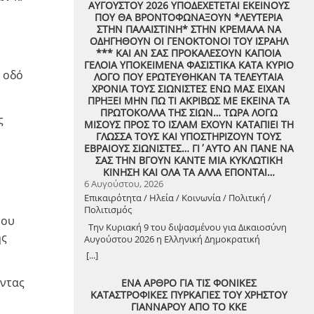
ΑΥΓΟΥΣΤΟΥ 2026 ΥΠΟΔΕΧΕΤΕΤΑΙ ΕΚΕΙΝΟΥΣ
υ
ΠΟΥ ΘΑ ΒΡΟΝΤΟΦΩΝΑΞΟΥΝ *ΛΕΥΤΕΡΙΑ
ΣΤΗΝ ΠΑΛΑΙΣΤΙΝΗ* ΣΤΗΝ ΚΡΕΜΑΛΑ ΝΑ
ΟΔΗΓΗΘΟΥΝ ΟΙ ΓΕΝΟΚΤΟΝΟΙ ΤΟΥ ΙΣΡΑΗΛ
*** ΚΑΙ ΑΝ ΣΑΣ ΠΡΟΚΑΛΕΣΟΥΝ ΚΑΠΟΙΑ
ΓΕΛΟΙΑ ΥΠΟΚΕΙΜΕΝΑ ΦΑΣΙΣΤΙΚΑ ΚΑΤΑ ΚΥΡΙΟ
 οδό
ΛΟΓΟ ΠΟΥ ΕΡΩΤΕΥΘΗΚΑΝ ΤΑ ΤΕΛΕΥΤΑΙΑ
ΧΡΟΝΙΑ ΤΟΥΣ ΣΙΩΝΙΣΤΕΣ ΕΝΩ ΜΑΣ ΕΙΧΑΝ
ΠΡΗΞΕΙ ΜΗΝ ΠΩ ΤΙ ΑΚΡΙΒΩΣ ΜΕ ΕΚΕΙΝΑ ΤΑ
ΠΡΩΤΟΚΟΛΛΑ ΤΗΣ ΣΙΩΝ… ΤΩΡΑ ΛΟΓΩ
ς
ΜΙΣΟΥΣ ΠΡΟΣ ΤΟ ΙΣΛΑΜ ΕΧΟΥΝ ΚΑΤΑΠΙΕΙ ΤΗ
ΓΛΩΣΣΑ ΤΟΥΣ ΚΑΙ ΥΠΟΣΤΗΡΙΖΟΥΝ ΤΟΥΣ
ΕΒΡΑΙΟΥΣ ΣΙΩΝΙΣΤΕΣ… ΓΙ΄ΑΥΤΟ ΑΝ ΠΑΝΕ ΝΑ
ΣΑΣ ΤΗΝ ΒΓΟΥΝ ΚΑΝΤΕ ΜΙΑ ΚΥΚΛΩΤΙΚΗ
ΚΙΝΗΣΗ ΚΑΙ ΟΛΑ ΤΑ ΑΛΛΑ ΕΠΟΝΤΑΙ…
6 Αυγούστου, 2026
Επικαιρότητα / Ηλεία / Κοινωνία / Πολιτική /
Πολιτισμός
νου
Την Κυριακή 9 του διψασμένου για Δικαιοσύνη
ης
Αυγούστου 2026 η Ελληνική Δημοκρατική
Αντιεξουσιαστική Καρδιά χτυπά μαζί με ΟΛΟΥΣ
[...]
τους Συναγωνιστές για την Παλαιστίνη μέρα
Μνήμης και Αγώνα!
ώντας
ΕΝΑ ΑΡΘΡΟ ΓΙΑ ΤΙΣ ΦΟΝΙΚΕΣ
ΚΑΤΑΣΤΡΟΦΙΚΕΣ ΠΥΡΚΑΓΙΕΣ ΤΟΥ ΧΡΗΣΤΟΥ
ΓΙΑΝΝΑΡΟΥ ΑΠΟ ΤΟ ΚΚΕ