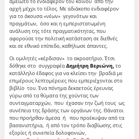
αμείωτο το ενδιαφέρον του κοινού από την
αρχή μέχρι το τέλος. Με αδιάκοπο ενδιαφέρον
για το άκουσα «νέων» γεγονότων και
πραγμάτων, όσο και η εμπεριστατωμένη
ανάλυση της τότε πραγματικότητας, που
αφορούσε την πολιτική κατάσταση σε διεθνές
και σε εθνικό επίπεδο, καθήλωσε άπαντες.
Οι ομιλητές «κέρδισαν» το ακροατήριο. Έτσι
δόθηκε στο συγγραφέα
Δημήτρη Βεριώνη,
το
κατάλληλο έδαφος για να κλείσει την βραδιά με
επιμέρους λεπτομέρειες που εμπεριέχονται στο
βιβλίο του. Ένα πόνημα δεκαετούς έρευνας
γύρω από τα θύματα της χούντας των
συνταγματαρχών, που έχασαν την ζωή τους ως
συνέπεια της δράσης των οργάνων της. Θάνατοι
που προήρθαν άμεσα ή που προέκυψαν από τα
βασανιστήρια, ή από τον τρόπο διαβίωσης στις
εξορίες ή συνεπεία δολοφονιών,