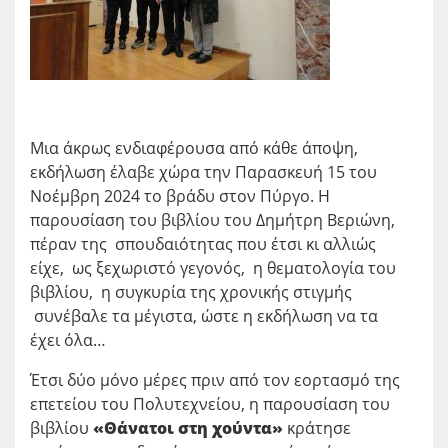
Μια άκρως ενδιαφέρουσα από κάθε άποψη,
εκδήλωση έλαβε χώρα την Παρασκευή 15 του
Νοέμβρη 2024 το βράδυ στον Πύργο. Η
παρουσίαση του βιβλίου του Δημήτρη Βεριώνη,
πέραν της σπουδαιότητας που έτσι κι αλλιώς
είχε, ως ξεχωριστό γεγονός, η θεματολογία του
βιβλίου, η συγκυρία της χρονικής στιγμής
συνέβαλε τα μέγιστα, ώστε η εκδήλωση να τα
έχει όλα…
Έτσι δύο μόνο μέρες πριν από τον εορτασμό της
επετείου του Πολυτεχνείου, η παρουσίαση του
βιβλίου
«Θάνατοι στη χούντα»
κράτησε