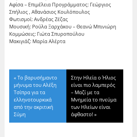
Αφίσα – Επιμέλεια Προγράμματος: Γεώργιος
Σπήλιος , Αθανάσιος Κουλόπουλος
Φωτισμοί: Ανδρέας Ζέζας
Μουσική: Ρούλα Ξαρχάκου – Θεανώ Μπινιώρη
Κομμώσεις: Γιώτα Σπυροπούλου
Μακιγιάζ: Μαρία Αλέρτα
«
Το βαρυσήμαντο
Στην Ηλεία ο Ήλιος
μήνυμα του Αλέξη
είναι πιο λαμπερός
Τσίπρα για τα
– Μαζί με τα
ελληνοτουρκικά
Μνημεία το πνεύμα
από την ακριτική
των Ηλείων είναι
Σύμη
άφθαστο!
»