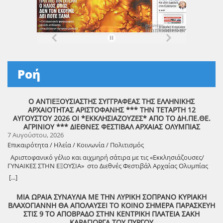
Ροή
Ο ΑΝΤΙΕΞΟΥΣΙΑΣΤΗΣ ΣΥΓΓΡΑΦΕΑΣ ΤΗΣ ΕΛΛΗΝΙΚΗΣ
ΑΡΧΑΙΟΤΗΤΑΣ ΑΡΙΣΤΟΦΑΝΗΣ *** ΤΗΝ ΤΕΤΑΡΤΗ 12
ΑΥΓΟΥΣΤΟΥ 2026 ΟΙ *ΕΚΚΛΗΣΙΑΖΟΥΖΕΣ* ΑΠΟ ΤΟ ΔΗ.ΠΕ.ΘΕ.
ΑΓΡΙΝΙΟΥ *** ΔΙΕΘΝΕΣ ΦΕΣΤΙΒΑΛ ΑΡΧΑΙΑΣ ΟΛΥΜΠΙΑΣ
7 Αυγούστου, 2026
Επικαιρότητα / Ηλεία / Κοινωνία / Πολιτισμός
Αριστοφανικό γέλιο και αιχμηρή σάτιρα με τις «Εκκλησιάζουσες/
ΓΥΝΑΙΚΕΣ ΣΤΗΝ ΕΞΟΥΣΙΑ» στο Διεθνές Φεστιβάλ Αρχαίας Ολυμπίας
Την Τετάρτη 12 Αυγούστου, στις 21:30, το Διεθνές Φεστιβάλ
[...]
Αρχαίας Ολυμπίας παρουσιάζει τις «Εκκλησιάζουσες» του
Αριστοφάνη, σε σκηνοθεσία Θέμη Μουμουλίδη. Μια απολαυστική
ΜΙΑ ΩΡΑΙΑ ΣΥΝΑΥΛΙΑ ΜΕ ΤΗΝ ΛΥΡΙΚΗ ΣΟΠΡΑΝΟ ΚΥΡΙΑΚΗ
πολιτική κωμωδία, γεμάτη ευρηματικό χιούμορ και καυστική σάτιρα,
ΒΛΑΧΟΓΙΑΝΝΗ ΘΑ ΑΠΟΛΑΥΣΕΙ ΤΟ ΚΟΙΝΟ ΣΗΜΕΡΑ ΠΑΡΑΣΚΕΥΗ
που θέτει διαχρονικά ερωτήματα για την εξουσία, τη δημοκρατία και
ΣΤΙΣ 9 ΤΟ ΑΠΟΒΡΑΔΟ ΣΤΗΝ ΚΕΝΤΡΙΚΗ ΠΛΑΤΕΙΑ ΣΑΚΗ
την αναζήτηση μιας δικαιότερης κοινωνίας. Τι μπορεί να συμβεί αν
ΚΑΡΑΓΙΩΡΓΑ ΤΟΥ ΠΥΡΓΟΥ