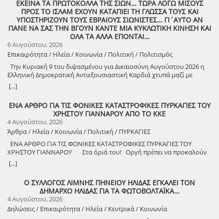
ΕΚΕΙΝΑ ΤΑ ΠΡΩΤΟΚΟΛΛΑ ΤΗΣ ΣΙΩΝ… ΤΩΡΑ ΛΟΓΩ ΜΙΣΟΥΣ
ΠΡΟΣ ΤΟ ΙΣΛΑΜ ΕΧΟΥΝ ΚΑΤΑΠΙΕΙ ΤΗ ΓΛΩΣΣΑ ΤΟΥΣ ΚΑΙ
ΥΠΟΣΤΗΡΙΖΟΥΝ ΤΟΥΣ ΕΒΡΑΙΟΥΣ ΣΙΩΝΙΣΤΕΣ… ΓΙ΄ΑΥΤΟ ΑΝ
ΠΑΝΕ ΝΑ ΣΑΣ ΤΗΝ ΒΓΟΥΝ ΚΑΝΤΕ ΜΙΑ ΚΥΚΛΩΤΙΚΗ ΚΙΝΗΣΗ ΚΑΙ
ΟΛΑ ΤΑ ΑΛΛΑ ΕΠΟΝΤΑΙ…
6 Αυγούστου, 2026
Επικαιρότητα / Ηλεία / Κοινωνία / Πολιτική / Πολιτισμός
Την Κυριακή 9 του διψασμένου για Δικαιοσύνη Αυγούστου 2026 η
Ελληνική Δημοκρατική Αντιεξουσιαστική Καρδιά χτυπά μαζί με
ΟΛΟΥΣ τους Συναγωνιστές για την Παλαιστίνη μέρα Μνήμης και
[...]
Αγώνα!
ΕΝΑ ΑΡΘΡΟ ΓΙΑ ΤΙΣ ΦΟΝΙΚΕΣ ΚΑΤΑΣΤΡΟΦΙΚΕΣ ΠΥΡΚΑΓΙΕΣ ΤΟΥ
ΧΡΗΣΤΟΥ ΓΙΑΝΝΑΡΟΥ ΑΠΟ ΤΟ ΚΚΕ
4 Αυγούστου, 2026
Άρθρα / Ηλεία / Κοινωνία / Πολιτική / ΠΥΡΚΑΓΙΕΣ
ΕΝΑ ΑΡΘΡΟ ΓΙΑ ΤΙΣ ΦΟΝΙΚΕΣ ΚΑΤΑΣΤΡΟΦΙΚΕΣ ΠΥΡΚΑΓΙΕΣ ΤΟΥ
ΧΡΗΣΤΟΥ ΓΙΑΝΝΑΡΟΥ Στα όριά του! Οργή πρέπει να προκαλούν
τα αναμασήματα του πρωθυπουργού και κυβερνητικών στελεχών,
[...]
που παίζουν την κασέτα της «κλιματικής αλλαγής» και της ατομικής
ευθύνης για να καλύψουν την ολέθρια εμπρηστική πολιτική τους.
Ο ΣΥΛΛΟΓΟΣ ΛΙΜΝΗΣ ΠΗΝΕΙΟΥ ΗΛΙΔΑΣ ΕΓΚΑΛΕΙ ΤΟΝ
Αποκορύφωμα ήταν η δήλωση του υπουργού Πολιτικής Προστασίας,
ΔΗΜΑΡΧΟ ΗΛΙΔΑΣ ΓΙΑ ΤΑ ΦΩΤΟΒΟΛΤΑΪΚΑ…
ότι ο κρατικός μηχανισμός έχει φτάσει «στα όριά του», όταν πριν από
4 Αυγούστου, 2026
λίγους μήνες, η κυβέρνηση πανηγύριζε ότι η αντιπυρική περίοδος
Δηλώσεις / Επικαιρότητα / Ηλεία / Κεντρικά / Κοινωνία
ξεκινάει με τις καλύτερες δυνατές προϋποθέσεις! Χρειάστηκαν μόνο
λίγες εβδομάδες για να γίνει στάχτη το αφήγημα, με πέντε νεκρούς