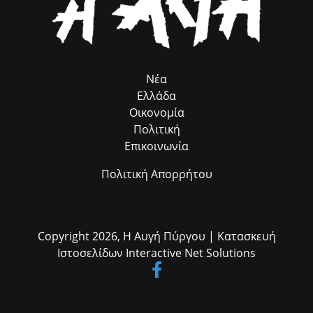
ευρώ τον Δήμο μας. Παράλληλα, εκφράζω τις θερμές μου ευχαριστίες
στον αρμόδιο Αντιδήμαρχο κ. Ηλία Ευσταθόπουλο για τον
συντονισμό, τη Διεύθυνση Πρόνοιας και την Προϊσταμένη της κα Σία
Ανδριοπούλου, καθώς και τον άμισθο σύμβουλό μου για θέματα
Ρομά κ. Νίκο Μπατζαλή, για την ακριβή μεταφορά των αναγκών από
το πεδίο. Η συλλογική αυτή προσπάθεια αποδεικνύει στην πράξη ότι
η ομαδική δουλειά φέρνει απτά αποτελέσματα για όλους τους
Νέα
δημότες μας.»
Ελλάδα
Οικονομία
Πολιτική
Επικοινωνία
Πολιτική Απορρήτου
Copyright 2026,
Η Αυγή Πύργου
| Κατασκευή
Ιστοσελίδων
Interactive Net Solutions