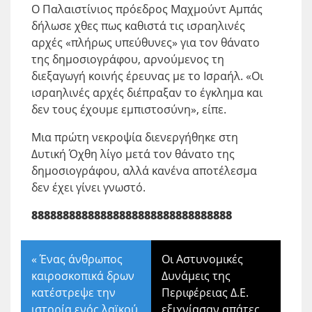
Ο Παλαιστίνιος πρόεδρος Μαχμούντ Αμπάς
δήλωσε χθες πως καθιστά τις ισραηλινές
αρχές «πλήρως υπεύθυνες» για τον θάνατο
της δημοσιογράφου, αρνούμενος τη
διεξαγωγή κοινής έρευνας με το Ισραήλ. «Οι
ισραηλινές αρχές διέπραξαν το έγκλημα και
δεν τους έχουμε εμπιστοσύνη», είπε.
Μια πρώτη νεκροψία διενεργήθηκε στη
Δυτική Όχθη λίγο μετά τον θάνατο της
δημοσιογράφου, αλλά κανένα αποτέλεσμα
δεν έχει γίνει γνωστό.
88888888888888888888888888888888
«
Ένας άνθρωπος
Οι Αστυνομικές
καιροσκοπικά δρων
Δυνάμεις της
κατέστρεψε την
Περιφέρειας Δ.Ε.
ιστορία ενός λαϊκού
εξιχνίασαν απάτες