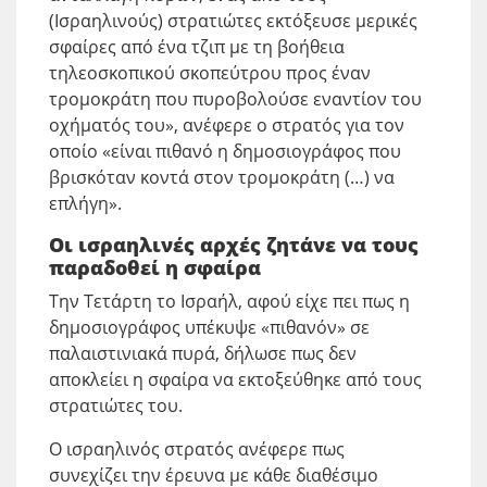
(Ισραηλινούς) στρατιώτες εκτόξευσε μερικές
σφαίρες από ένα τζιπ με τη βοήθεια
τηλεοσκοπικού σκοπεύτρου προς έναν
τρομοκράτη που πυροβολούσε εναντίον του
οχήματός του», ανέφερε ο στρατός για τον
οποίο «είναι πιθανό η δημοσιογράφος που
βρισκόταν κοντά στον τρομοκράτη (…) να
επλήγη».
Oι ισραηλινές αρχές ζητάνε να τους
παραδοθεί η σφαίρα
Την Τετάρτη το Ισραήλ, αφού είχε πει πως η
δημοσιογράφος υπέκυψε «πιθανόν» σε
παλαιστινιακά πυρά, δήλωσε πως δεν
αποκλείει η σφαίρα να εκτοξεύθηκε από τους
στρατιώτες του.
Ο ισραηλινός στρατός ανέφερε πως
συνεχίζει την έρευνα με κάθε διαθέσιμο