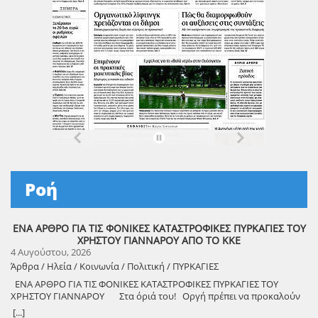
Ροή
ΕΝΑ ΑΡΘΡΟ ΓΙΑ ΤΙΣ ΦΟΝΙΚΕΣ ΚΑΤΑΣΤΡΟΦΙΚΕΣ ΠΥΡΚΑΓΙΕΣ ΤΟΥ
ΧΡΗΣΤΟΥ ΓΙΑΝΝΑΡΟΥ ΑΠΟ ΤΟ ΚΚΕ
4 Αυγούστου, 2026
Άρθρα / Ηλεία / Κοινωνία / Πολιτική / ΠΥΡΚΑΓΙΕΣ
ΕΝΑ ΑΡΘΡΟ ΓΙΑ ΤΙΣ ΦΟΝΙΚΕΣ ΚΑΤΑΣΤΡΟΦΙΚΕΣ ΠΥΡΚΑΓΙΕΣ ΤΟΥ
ΧΡΗΣΤΟΥ ΓΙΑΝΝΑΡΟΥ Στα όριά του! Οργή πρέπει να προκαλούν
τα αναμασήματα του πρωθυπουργού και κυβερνητικών στελεχών,
[...]