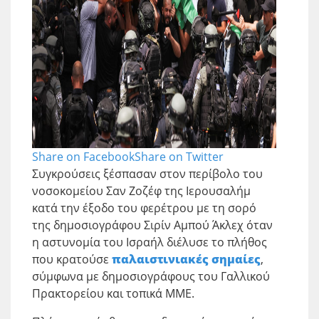
Share on Facebook
Share on Twitter
Συγκρούσεις ξέσπασαν στον περίβολο του
νοσοκομείου Σαν Ζοζέφ της Ιερουσαλήμ
κατά την έξοδο του φερέτρου με τη σορό
της δημοσιογράφου Σιρίν Αμπού Άκλεχ όταν
η αστυνομία του Ισραήλ διέλυσε το πλήθος
που κρατούσε
παλαιστινιακές σημαίες
,
σύμφωνα με δημοσιογράφους του Γαλλικού
Πρακτορείου και τοπικά ΜΜΕ.