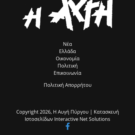
συμβολή του προγράμματος, που λειτουργεί ως πολύτιμος
σύμβουλος προσέλκυσης πόρων, χωρίς να επιβαρύνει ούτε με ένα
ευρώ τον Δήμο μας. Παράλληλα, εκφράζω τις θερμές μου ευχαριστίες
στον αρμόδιο Αντιδήμαρχο κ. Ηλία Ευσταθόπουλο για τον
συντονισμό, τη Διεύθυνση Πρόνοιας και την Προϊσταμένη της κα Σία
Ανδριοπούλου, καθώς και τον άμισθο σύμβουλό μου για θέματα
Ρομά κ. Νίκο Μπατζαλή, για την ακριβή μεταφορά των αναγκών από
το πεδίο. Η συλλογική αυτή προσπάθεια αποδεικνύει στην πράξη ότι
η ομαδική δουλειά φέρνει απτά αποτελέσματα για όλους τους
Νέα
δημότες μας.»
Ελλάδα
Οικονομία
Πολιτική
Επικοινωνία
Πολιτική Απορρήτου
Copyright 2026,
Η Αυγή Πύργου
| Κατασκευή
Ιστοσελίδων
Interactive Net Solutions