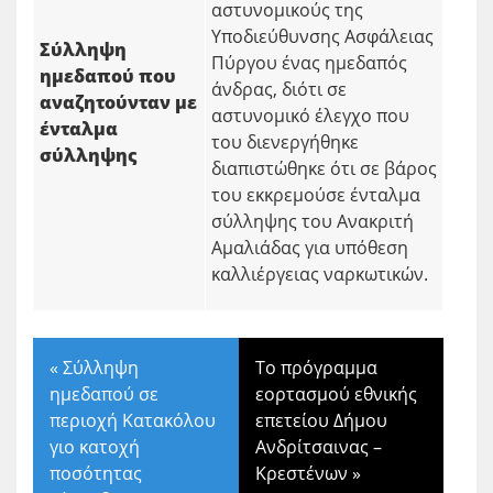
αστυνομικούς της
Υποδιεύθυνσης Ασφάλειας
Σύλληψη
Πύργου ένας ημεδαπός
ημεδαπού που
άνδρας, διότι σε
αναζητούνταν με
αστυνομικό έλεγχο που
ένταλμα
του διενεργήθηκε
σύλληψης
διαπιστώθηκε ότι σε βάρος
του εκκρεμούσε ένταλμα
σύλληψης του Ανακριτή
Αμαλιάδας για υπόθεση
καλλιέργειας ναρκωτικών.
«
Σύλληψη
Το πρόγραμμα
ημεδαπού σε
εορτασμού εθνικής
περιοχή Κατακόλου
επετείου Δήμου
γιο κατοχή
Ανδρίτσαινας –
ποσότητας
Κρεστένων
»