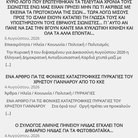
ΚΥΡΙΟ ΛΟΓΟ ΠΟΥ ΕΡΩΤΕΥΘΗΚΑΝ ΤΑ ΤΕΛΕΥΤΑΙΑ ΧΡΟΝΙΑ ΤΟΥΣ
ΣΙΩΝΙΣΤΕΣ ΕΝΩ ΜΑΣ ΕΙΧΑΝ ΠΡΗΞΕΙ ΜΗΝ ΠΩ ΤΙ ΑΚΡΙΒΩΣ ΜΕ
ΕΚΕΙΝΑ ΤΑ ΠΡΩΤΟΚΟΛΛΑ ΤΗΣ ΣΙΩΝ… ΤΩΡΑ ΛΟΓΩ ΜΙΣΟΥΣ
ΠΡΟΣ ΤΟ ΙΣΛΑΜ ΕΧΟΥΝ ΚΑΤΑΠΙΕΙ ΤΗ ΓΛΩΣΣΑ ΤΟΥΣ ΚΑΙ
ΥΠΟΣΤΗΡΙΖΟΥΝ ΤΟΥΣ ΕΒΡΑΙΟΥΣ ΣΙΩΝΙΣΤΕΣ… ΓΙ΄ΑΥΤΟ ΑΝ
ΠΑΝΕ ΝΑ ΣΑΣ ΤΗΝ ΒΓΟΥΝ ΚΑΝΤΕ ΜΙΑ ΚΥΚΛΩΤΙΚΗ ΚΙΝΗΣΗ ΚΑΙ
ΟΛΑ ΤΑ ΑΛΛΑ ΕΠΟΝΤΑΙ…
6 Αυγούστου, 2026
Επικαιρότητα / Ηλεία / Κοινωνία / Πολιτική / Πολιτισμός
Την Κυριακή 9 του διψασμένου για Δικαιοσύνη Αυγούστου 2026 η
Ελληνική Δημοκρατική Αντιεξουσιαστική Καρδιά χτυπά μαζί με
ΟΛΟΥΣ τους Συναγωνιστές για την Παλαιστίνη μέρα Μνήμης και
[...]
Αγώνα!
ΕΝΑ ΑΡΘΡΟ ΓΙΑ ΤΙΣ ΦΟΝΙΚΕΣ ΚΑΤΑΣΤΡΟΦΙΚΕΣ ΠΥΡΚΑΓΙΕΣ ΤΟΥ
ΧΡΗΣΤΟΥ ΓΙΑΝΝΑΡΟΥ ΑΠΟ ΤΟ ΚΚΕ
4 Αυγούστου, 2026
Άρθρα / Ηλεία / Κοινωνία / Πολιτική / ΠΥΡΚΑΓΙΕΣ
ΕΝΑ ΑΡΘΡΟ ΓΙΑ ΤΙΣ ΦΟΝΙΚΕΣ ΚΑΤΑΣΤΡΟΦΙΚΕΣ ΠΥΡΚΑΓΙΕΣ ΤΟΥ
ΧΡΗΣΤΟΥ ΓΙΑΝΝΑΡΟΥ Στα όριά του! Οργή πρέπει να προκαλούν
τα αναμασήματα του πρωθυπουργού και κυβερνητικών στελεχών,
[...]
που παίζουν την κασέτα της «κλιματικής αλλαγής» και της ατομικής
ευθύνης για να καλύψουν την ολέθρια εμπρηστική πολιτική τους.
Ο ΣΥΛΛΟΓΟΣ ΛΙΜΝΗΣ ΠΗΝΕΙΟΥ ΗΛΙΔΑΣ ΕΓΚΑΛΕΙ ΤΟΝ
Αποκορύφωμα ήταν η δήλωση του υπουργού Πολιτικής Προστασίας,
ΔΗΜΑΡΧΟ ΗΛΙΔΑΣ ΓΙΑ ΤΑ ΦΩΤΟΒΟΛΤΑΪΚΑ…
ότι ο κρατικός μηχανισμός έχει φτάσει «στα όριά του», όταν πριν από
4 Αυγούστου, 2026
λίγους μήνες, η κυβέρνηση πανηγύριζε ότι η αντιπυρική περίοδος