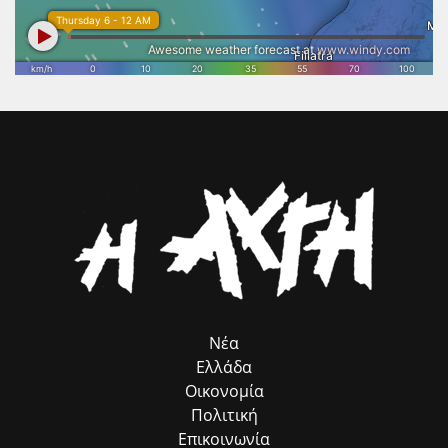
ROMACT στην Ελλάδα κ. Γιώργο Τσιάκαλο, για την καταλυτική
αρχής να καθιερώσει την έκθεση βιβλίου κάθε χρόνο και να τη
συμβολή του προγράμματος, που λειτουργεί ως πολύτιμος
βελτιώσει, τονίζοντας ότι το βιβλίο ανοίγει τους ορίζοντες της
σύμβουλος προσέλκυσης πόρων, χωρίς να επιβαρύνει ούτε με ένα
σκέψης, αποτελώντας την καλύτερη διέξοδο, ιδίως για τους νέους.
ευρώ τον Δήμο μας. Παράλληλα, εκφράζω τις θερμές μου ευχαριστίες
στον αρμόδιο Αντιδήμαρχο κ. Ηλία Ευσταθόπουλο για τον
συντονισμό, τη Διεύθυνση Πρόνοιας και την Προϊσταμένη της κα Σία
Ανδριοπούλου, καθώς και τον άμισθο σύμβουλό μου για θέματα
Ρομά κ. Νίκο Μπατζαλή, για την ακριβή μεταφορά των αναγκών από
το πεδίο. Η συλλογική αυτή προσπάθεια αποδεικνύει στην πράξη ότι
η ομαδική δουλειά φέρνει απτά αποτελέσματα για όλους τους
δημότες μας.»
Νέα
Ελλάδα
Οικονομία
Πολιτική
Επικοινωνία