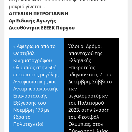
μακριά γίνεται…
ΑΓΓΕΛΙΚΗ ΠΕΤΡΟΓΙΑΝΝΗ
Δρ Ειδικής Αγωγής
Διευθύντρια ΕΕΕΕΚ Πύργου
«
Αφιέρωμα από το
Όλοι οι Δρόμοι
Φεστιβάλ
απανταχού της
Κινηματογράφου
Ελληνικής
Ολυμπίας στην 50ή
Επικρατείας
επέτειο της μεγάλης
οδηγούν στις 2 του
Αντιφασιστικής και
Δεκέμβρη, Σάββατο
Αντιιμπεριαλιστικής
των
Επαναστατικής
μεγαλομαρτύρων
Εξέγερσης του
του Πολιτισμού
Νοέμβρη ΄73 με
2023, στην έναρξη
έδρα το
του Φεστιβάλ
Πολυτεχνείο!
Ολυμπίας, στον
Πύργο της Ηλείας!