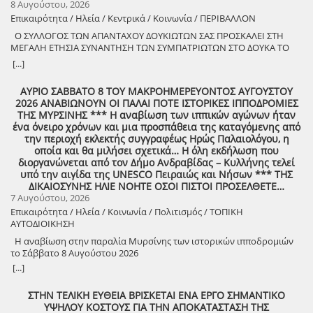
8 Αυγούστου, 2026
προσφέρει σε κατοίκους και επισκέπτες μια όμορφη καλοκαιρινή
Επικαιρότητα / Ηλεία / Κεντρικά / Κοινωνία / ΠΕΡΙΒΑΛΛΟΝ
έξοδο. Ο Δήμος Ζαχάρως συνεχίζει να επενδύει στον πολιτισμό και να
δημιουργεί αφορμές για συνάντηση, ψυχαγωγία και συμμετοχή.
Ο ΣΥΛΛΟΓΟΣ ΤΩΝ ΑΠΑΝΤΑΧΟΥ ΔΟΥΚΙΩΤΩΝ ΣΑΣ ΠΡΟΣΚΑΛΕΙ ΣΤΗ
Δευτέρα 10 Αυγούστου | 21:30 Προαύλιο Γυμνασίου Ζαχάρως
ΜΕΓΑΛΗ ΕΤΗΣΙΑ ΣΥΝΑΝΤΗΣΗ ΤΩΝ ΣΥΜΠΑΤΡΙΩΤΩΝ ΣΤΟ ΔΟΥΚΑ ΤΟ
ΑΘΑΝΑΤΟ! Μεγάλη η χαρά η δική μας για το ριζιμιό μας και για
[...]
τον επαναστάτη πρόγονό μας που πολέμησε με το σπαθί στο χέρι
στο Πούσι τους Τουρκαλβανούς και είχε και μπαρουτόμυλο για τα
ΑΥΡΙΟ ΣΑΒΒΑΤΟ 8 ΤΟΥ ΜΑΚΡΟΗΜΕΡΕΥΟΝΤΟΣ ΑΥΓΟΥΣΤΟΥ
κανόνια του αγώνα! ΦΩΤΟΓΡΑΦΙΕΣ ΚΑΙ ΠΡΟΣΚΛΗΣΗ ΓΙΑ ΤΟ
2026 ΑΝΑΒΙΩΝΟΥΝ ΟΙ ΠΑΛΑΙ ΠΟΤΕ ΙΣΤΟΡΙΚΕΣ ΙΠΠΟΔΡΟΜΙΕΣ
ΣΥΝΑΠΑΝΤΗΜΑ (Πατήστε πάνω στο σύνδεσμο για να ανοίξει το
ΤΗΣ ΜΥΡΣΙΝΗΣ *** Η αναβίωση των ιππικών αγώνων ήταν
αρχείο) Ο Σύλλογος των απανταχού Δουκιωτών σάς προσκαλεί στην
ένα όνειρο χρόνων και μια προσπάθεια της καταγόμενης από
εκδήλωση που θα πραγματοποιηθεί στο χωριό μας, το ΔΟΥΚΑ, σε
την περιοχή εκλεκτής συγγραφέως Ηρώς Παλαιολόγου, η
συνδιοργάνωση με τον Δήμο Αρχαίας Ολυμπίας, στις 13 Αυγούστου,
οποία και θα μιλήσει σχετικά… Η όλη εκδήλωση που
ημέρα Πέμπτη και ώρα 8:30 μ.μ., στην πλατεία του χωριού με θέμα:
διοργανώνεται από τον Δήμο Ανδραβίδας – Κυλλήνης τελεί
«Άυλη πολιτιστική κληρονομιά: Eκφράσεις, Δράσεις Διαφύλαξης και
υπό την αιγίδα της UNESCO Πειραιώς και Νήσων *** ΤΗΣ
Προοπτικές στην Ηλεία» Oμιλητές: – Διομήδης Τόλιος, Διεύθυνση
ΔΙΚΑΙΟΣΥΝΗΣ ΗΛΙΕ ΝΟΗΤΕ ΟΣΟΙ ΠΙΣΤΟΙ ΠΡΟΣΕΛΘΕΤΕ…
Νεότερης Πολιτιστικής Κληρονομιάς ΥΠΠΟ-Σύλλογος Διβριωτών
7 Αυγούστου, 2026
Αθήνας – Γωγώ Κανελλοπούλου, εκπαιδευτικός – Νίκος
Επικαιρότητα / Ηλεία / Κοινωνία / Πολιτισμός / ΤΟΠΙΚΗ
Σιάκκουλης, Πρόεδρος eco action Νεμούτας Θα ακολουθήσoυν
ΑΥΤΟΔΙΟΙΚΗΣΗ
χοροί της Ηλείας από το Λύκειο Ελληνίδων Πύργου Η είσοδος για
την πολιτιστική εκδήλωση είναι ελεύθερη. Μετά το πέρας της
Η αναβίωση στην παραλία Μυρσίνης των ιστορικών ιπποδρομιών
εκδήλωσης, σας προσκαλούμε να διασκεδάσουμε όλοι μαζί με
το Σάββατο 8 Αυγούστου 2026
ζωντανή παραδοσιακή μουσική από τη μουσική ομάδα του
[...]
Λύσανδρου Παναγόπουλου, σε μια βραδιά γεμάτη κέφι, χορό και
γεύσεις. Θα προσφερθούν παραδοσιακά εδέσματα. Πρόσκληση
ΣΤΗΝ ΤΕΛΙΚΗ ΕΥΘΕΙΑ ΒΡΙΣΚΕΤΑΙ ΕΝΑ ΕΡΓΟ ΣΗΜΑΝΤΙΚΟ
συμμετοχής στο γλέντι: 10 ευρώ ανά άτομο.
ΥΨΗΛΟΥ ΚΟΣΤΟΥΣ ΓΙΑ ΤΗΝ ΑΠΟΚΑΤΑΣΤΑΣΗ ΤΗΣ