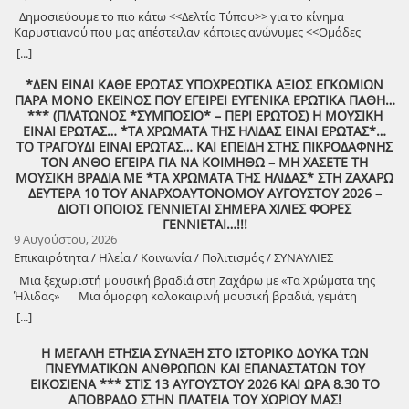
Δημοσιεύουμε το πιο κάτω <<Δελτίο Τύπου>> για το κίνημα
Καρυστιανού που μας απέστειλαν κάποιες ανώνυμες <<Ομάδες
Πολιτών>>!
[...]
*ΔΕΝ ΕΙΝΑΙ ΚΑΘΕ ΕΡΩΤΑΣ ΥΠΟΧΡΕΩΤΙΚΑ ΑΞΙΟΣ ΕΓΚΩΜΙΩΝ
ΠΑΡΑ ΜΟΝΟ ΕΚΕΙΝΟΣ ΠΟΥ ΕΓΕΙΡΕΙ ΕΥΓΕΝΙΚΑ ΕΡΩΤΙΚΑ ΠΑΘΗ…
*** (ΠΛΑΤΩΝΟΣ *ΣΥΜΠΟΣΙΟ* – ΠΕΡΙ ΕΡΩΤΟΣ) Η ΜΟΥΣΙΚΗ
ΕΙΝΑΙ ΕΡΩΤΑΣ… *ΤΑ ΧΡΩΜΑΤΑ ΤΗΣ ΗΛΙΔΑΣ ΕΙΝΑΙ ΕΡΩΤΑΣ*…
ΤΟ ΤΡΑΓΟΥΔΙ ΕΙΝΑΙ ΕΡΩΤΑΣ… ΚΑΙ ΕΠΕΙΔΗ ΣΤΗΣ ΠΙΚΡΟΔΑΦΝΗΣ
ΤΟΝ ΑΝΘΟ ΕΓΕΙΡΑ ΓΙΑ ΝΑ ΚΟΙΜΗΘΩ – ΜΗ ΧΑΣΕΤΕ ΤΗ
ΜΟΥΣΙΚΗ ΒΡΑΔΙΑ ΜΕ *ΤΑ ΧΡΩΜΑΤΑ ΤΗΣ ΗΛΙΔΑΣ* ΣΤΗ ΖΑΧΑΡΩ
ΔΕΥΤΕΡΑ 10 ΤΟΥ ΑΝΑΡΧΟΑΥΤΟΝΟΜΟΥ ΑΥΓΟΥΣΤΟΥ 2026 –
ΔΙΟΤΙ ΟΠΟΙΟΣ ΓΕΝΝΙΕΤΑΙ ΣΗΜΕΡΑ ΧΙΛΙΕΣ ΦΟΡΕΣ
ΓΕΝΝΙΕΤΑΙ…!!!
9 Αυγούστου, 2026
Επικαιρότητα / Ηλεία / Κοινωνία / Πολιτισμός / ΣΥΝΑΥΛΙΕΣ
Μια ξεχωριστή μουσική βραδιά στη Ζαχάρω με «Τα Χρώματα της
Ήλιδας» Μια όμορφη καλοκαιρινή μουσική βραδιά, γεμάτη
μελωδίες, πολιτισμό και καλή διάθεση, διοργανώνει ο Δήμος
[...]
Ζαχάρως, στο πλαίσιο του Καλοκαιρινού Πολιτιστικού
Προγράμματος. Τη Δευτέρα 10 Αυγούστου, στις 21:30, το προαύλιο
Η ΜΕΓΑΛΗ ΕΤΗΣΙΑ ΣΥΝΑΞΗ ΣΤΟ ΙΣΤΟΡΙΚΟ ΔΟΥΚΑ ΤΩΝ
του Γυμνασίου Ζαχάρως θα γεμίσει μουσική, καθώς η Ορχήστρα «Τα
ΠΝΕΥΜΑΤΙΚΩΝ ΑΝΘΡΩΠΩΝ ΚΑΙ ΕΠΑΝΑΣΤΑΤΩΝ ΤΟΥ
Χρώματα της Ήλιδας» θα παρουσιάσει ένα ξεχωριστό μουσικό
ΕΙΚΟΣΙΕΝΑ *** ΣΤΙΣ 13 ΑΥΓΟΥΣΤΟΥ 2026 ΚΑΙ ΩΡΑ 8.30 ΤΟ
πρόγραμμα. Μια βραδιά που έρχεται να ενώσει ανθρώπους
ΑΠΟΒΡΑΔΟ ΣΤΗΝ ΠΛΑΤΕΙΑ ΤΟΥ ΧΩΡΙΟΥ ΜΑΣ!
διαφορετικών ηλικιών μέσα από τη δύναμη της μουσικής και να