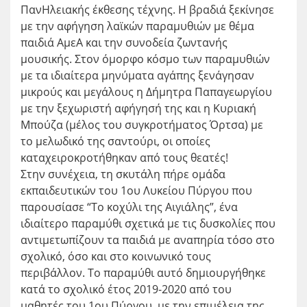
ΠανΗλειακής έκθεσης τέχνης. Η βραδιά ξεκίνησε
με την αφήγηση λαϊκών παραμυθιών με θέμα
παιδιά ΑμεΑ και την συνοδεία ζωντανής
μουσικής. Στον όμορφο κόσμο των παραμυθιών
με τα ιδιαίτερα μηνύματα αγάπης ξενάγησαν
μικρούς και μεγάλους η Δήμητρα Παπαγεωργίου
με την ξεχωριστή αφήγησή της και η Κυριακή
Μπούζα (μέλος του συγκροτήματος Όρτσα) με
το μελωδικό της σαντούρι, οι οποίες
καταχειροκροτήθηκαν από τους θεατές!
Στην συνέχεια, τη σκυτάλη πήρε ομάδα
εκπαιδευτικών του 1ου Λυκείου Πύργου που
παρουσίασε “Το κοχύλι της Αιγιάλης”, ένα
ιδιαίτερο παραμύθι σχετικά με τις δυσκολίες που
αντιμετωπίζουν τα παιδιά με αναπηρία τόσο στο
σχολικό, όσο και στο κοινωνικό τους
περιβάλλον. Το παραμύθι αυτό δημιουργήθηκε
κατά το σχολικό έτος 2019-2020 από του
μαθητές του 1ου Πύργου, με την επιμέλεια της