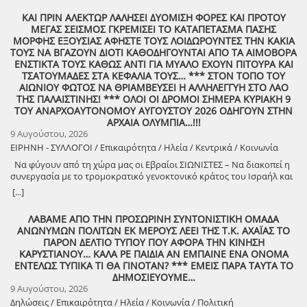
θεατή όχι ως παθητικό δέκτη, αλλά ως συνοδοιπόρο. Οι “ΡαψΩδήες”
ΚΑΙ ΠΡΙΝ ΑΛΕΚΤΩΡ ΛΑΛΗΣΕΙ ΔΥΟΜΙΣΗ ΦΟΡΕΣ ΚΑΙ ΠΡΟΤΟΥ
ευελπιστούμε να είναι μια συνάντηση ανθρώπων, μια κοινή ανάσα,
ΜΕΓΑΣ ΣΕΙΣΜΟΣ ΓΚΡΕΜΙΣΕΙ ΤΟ ΚΑΤΑΠΕΤΑΣΜΑ ΠΑΣΗΣ
μια υπενθύμιση ότι ο πολιτισμός γεννιέται εκεί όπου μοιραζόμαστε,
ΜΟΡΦΗΣ ΕΞΟΥΣΙΑΣ ΑΦΗΣΤΕ ΤΟΥΣ ΛΟΙΔΩΡΟΥΝΤΕΣ ΤΗΝ ΚΑΚΙΑ
ακούμε και δημιουργούμε μαζί. Την Δευτέρα 10 Αυγούστου, στις
ΤΟΥΣ ΝΑ ΒΓΑΖΟΥΝ ΔΙΟΤΙ ΚΑΘΟΔΗΓΟΥΝΤΑΙ ΑΠΟ ΤΑ ΑΙΜΟΒΟΡΑ
21:00 , στήνουμε ξανά ένα Συμπόσιον Τέχνης, με «Ιστορίες και
ΕΝΣΤΙΚΤΑ ΤΟΥΣ ΚΑΘΩΣ ΑΝΤΙ ΓΙΑ ΜΥΑΛΟ ΕΧΟΥΝ ΠΙΤΟΥΡΑ ΚΑΙ
Τραγούδια» , στον ξεχωριστό χώρο της πέτρινης εκκλησίας στα
ΤΣΑΤΟΥΜΑΔΕΣ ΣΤΑ ΚΕΦΑΛΙΑ ΤΟΥΣ… *** ΣΤΟΝ ΤΟΠΟ ΤΟΥ
Λαστέικα. Σας περιμένουμε κοντά μας! Γιάννης Κορίζης – Δημήτρης
ΑΙΩΝΙΟΥ ΦΩΤΟΣ ΝΑ ΘΡΙΑΜΒΕΥΣΕΙ Η ΑΛΛΗΛΕΓΓΥΗ ΣΤΟ ΛΑΟ
Κορίζης Με την υποστήριξη του Δήμος Πύργου / Municipality Of
ΤΗΣ ΠΑΛΑΙΣΤΙΝΗΣ! *** ΟΛΟΙ ΟΙ ΔΡΟΜΟΙ ΣΗΜΕΡΑ ΚΥΡΙΑΚΗ 9
Pyrgos 2024 -2028
ΤΟΥ ΑΝΑΡΧΟΑΥΤΟΝΟΜΟΥ ΑΥΓΟΥΣΤΟΥ 2026 ΟΔΗΓΟΥΝ ΣΤΗΝ
ΑΡΧΑΙΑ ΟΛΥΜΠΙΑ…!!!
9 Αυγούστου, 2026
ΕΙΡΗΝΗ - ΣΥΛΛΟΓΟΙ / Επικαιρότητα / Ηλεία / Κεντρικά / Κοινωνία
Να φύγουν από τη χώρα μας οι Εβραίοι ΣΙΩΝΙΣΤΕΣ – Να διακοπεί η
συνεργασία με το τρομοκρατικό γενοκτονικό κράτος του Ισραήλ και
φέρτε πίσω στην Ελλάδα από τη Σαουδική Αραβία τους ελληνικούς
[...]
patriot!!
ΛΑΒΑΜΕ ΑΠΟ ΤΗΝ ΠΡΟΣΩΡΙΝΗ ΣΥΝΤΟΝΙΣΤΙΚΗ ΟΜΑΔΑ
ΑΝΩΝΥΜΩΝ ΠΟΛΙΤΩΝ ΕΚ ΜΕΡΟΥΣ ΛΕΕΙ ΤΗΣ Τ.Κ. ΑΧΑΪΑΣ ΤΟ
ΠΑΡΟΝ ΔΕΛΤΙΟ ΤΥΠΟΥ ΠΟΥ ΑΦΟΡΑ ΤΗΝ ΚΙΝΗΣΗ
ΚΑΡΥΣΤΙΑΝΟΥ… ΚΑΛΑ ΡΕ ΠΑΙΔΙΑ ΑΝ ΕΜΠΑΙΝΕ ΕΝΑ ΟΝΟΜΑ
ΕΝΤΕΛΩΣ ΤΥΠΙΚΑ ΤΙ ΘΑ ΓΙΝΟΤΑΝ? *** ΕΜΕΙΣ ΠΑΡΑ ΤΑΥΤΑ ΤΟ
ΔΗΜΟΣΙΕΥΟΥΜΕ…
9 Αυγούστου, 2026
Δηλώσεις / Επικαιρότητα / Ηλεία / Κοινωνία / Πολιτική