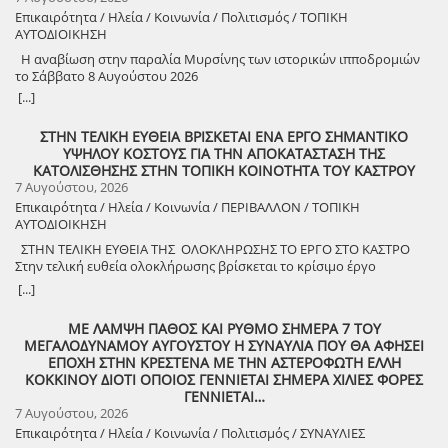
Αθήνας – Γωγώ Κανελλοπούλου, εκπαιδευτικός – Νίκος
Επικαιρότητα / Ηλεία / Κοινωνία / Πολιτισμός / ΤΟΠΙΚΗ
Σιάκκουλης, Πρόεδρος eco action Νεμούτας Θα ακολουθήσoυν
ΑΥΤΟΔΙΟΙΚΗΣΗ
χοροί της Ηλείας από το Λύκειο Ελληνίδων Πύργου Η είσοδος για
την πολιτιστική εκδήλωση είναι ελεύθερη. Μετά το πέρας της
Η αναβίωση στην παραλία Μυρσίνης των ιστορικών ιπποδρομιών
εκδήλωσης, σας προσκαλούμε να διασκεδάσουμε όλοι μαζί με
το Σάββατο 8 Αυγούστου 2026
ζωντανή παραδοσιακή μουσική από τη μουσική ομάδα του
[...]
Λύσανδρου Παναγόπουλου, σε μια βραδιά γεμάτη κέφι, χορό και
γεύσεις. Θα προσφερθούν παραδοσιακά εδέσματα. Πρόσκληση
ΣΤΗΝ ΤΕΛΙΚΗ ΕΥΘΕΙΑ ΒΡΙΣΚΕΤΑΙ ΕΝΑ ΕΡΓΟ ΣΗΜΑΝΤΙΚΟ
συμμετοχής στο γλέντι: 10 ευρώ ανά άτομο.
ΥΨΗΛΟΥ ΚΟΣΤΟΥΣ ΓΙΑ ΤΗΝ ΑΠΟΚΑΤΑΣΤΑΣΗ ΤΗΣ
ΚΑΤΟΛΙΣΘΗΣΗΣ ΣΤΗΝ ΤΟΠΙΚΗ ΚΟΙΝΟΤΗΤΑ ΤΟΥ ΚΑΣΤΡΟΥ
7 Αυγούστου, 2026
Επικαιρότητα / Ηλεία / Κοινωνία / ΠΕΡΙΒΑΛΛΟΝ / ΤΟΠΙΚΗ
ΑΥΤΟΔΙΟΙΚΗΣΗ
ΣΤΗΝ ΤΕΛΙΚΗ ΕΥΘΕΙΑ ΤΗΣ ΟΛΟΚΛΗΡΩΣΗΣ ΤΟ ΕΡΓΟ ΣΤΟ ΚΑΣΤΡΟ
Στην τελική ευθεία ολοκλήρωσης βρίσκεται το κρίσιμο έργο
αποκατάστασης της κατολίσθησης στην Τ.Κ. Κάστρου,
[...]
προϋπολογισμού 1,25 εκατομμυρίων ευρώ. Έπειτα από αυτοψία που
πραγματοποίησε ο Δήμαρχος Ανδραβίδας-Κυλλήνης, Γιάννης
ΜΕ ΛΑΜΨΗ ΠΑΘΟΣ ΚΑΙ ΡΥΘΜΟ ΣΗΜΕΡΑ 7 ΤΟΥ
Λέντζας, μαζί με κλιμάκιο της Τεχνικής Υπηρεσίας και εκπροσώπους
ΜΕΓΑΛΟΔΥΝΑΜΟΥ ΑΥΓΟΥΣΤΟΥ Η ΣΥΝΑΥΛΙΑ ΠΟΥ ΘΑ ΑΦΗΣΕΙ
της δημοτικής αρχής, διαπιστώθηκε πως οι παρεμβάσεις προχωρούν
ΕΠΟΧΗ ΣΤΗΝ ΚΡΕΣΤΕΝΑ ΜΕ ΤΗΝ ΑΣΤΕΡΟΦΩΤΗ ΕΛΛΗ
άμεσα και αυστηρά εντός των χρονοδιαγραμμάτων. ​Το έργο
ΚΟΚΚΙΝΟΥ ΔΙΟΤΙ ΟΠΟΙΟΣ ΓΕΝΝΙΕΤΑΙ ΣΗΜΕΡΑ ΧΙΛΙΕΣ ΦΟΡΕΣ
χρηματοδοτείται από το Εθνικό Πρόγραμμα Ανάπτυξης και στο
ΓΕΝΝΙΕΤΑΙ…
πλαίσιο των εξειδικευμένων εργασιών πραγματοποιήθηκαν
7 Αυγούστου, 2026
εκσκαφές για την απομάκρυνση των χαλαρών εδαφών,
Επικαιρότητα / Ηλεία / Κοινωνία / Πολιτισμός / ΣΥΝΑΥΛΙΕΣ
κατασκευάστηκε ισχυρός τοίχος αντιστήριξης και τοποθετήθηκε