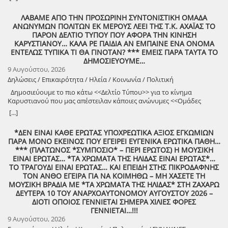
patriot!!
ΛΑΒΑΜΕ ΑΠΟ ΤΗΝ ΠΡΟΣΩΡΙΝΗ ΣΥΝΤΟΝΙΣΤΙΚΗ ΟΜΑΔΑ
ΑΝΩΝΥΜΩΝ ΠΟΛΙΤΩΝ ΕΚ ΜΕΡΟΥΣ ΛΕΕΙ ΤΗΣ Τ.Κ. ΑΧΑΪΑΣ ΤΟ
ΠΑΡΟΝ ΔΕΛΤΙΟ ΤΥΠΟΥ ΠΟΥ ΑΦΟΡΑ ΤΗΝ ΚΙΝΗΣΗ
ΚΑΡΥΣΤΙΑΝΟΥ… ΚΑΛΑ ΡΕ ΠΑΙΔΙΑ ΑΝ ΕΜΠΑΙΝΕ ΕΝΑ ΟΝΟΜΑ
ΕΝΤΕΛΩΣ ΤΥΠΙΚΑ ΤΙ ΘΑ ΓΙΝΟΤΑΝ? *** ΕΜΕΙΣ ΠΑΡΑ ΤΑΥΤΑ ΤΟ
ΔΗΜΟΣΙΕΥΟΥΜΕ…
9 Αυγούστου, 2026
Δηλώσεις / Επικαιρότητα / Ηλεία / Κοινωνία / Πολιτική
Δημοσιεύουμε το πιο κάτω <<Δελτίο Τύπου>> για το κίνημα
Καρυστιανού που μας απέστειλαν κάποιες ανώνυμες <<Ομάδες
Πολιτών>>!
[...]
*ΔΕΝ ΕΙΝΑΙ ΚΑΘΕ ΕΡΩΤΑΣ ΥΠΟΧΡΕΩΤΙΚΑ ΑΞΙΟΣ ΕΓΚΩΜΙΩΝ
ΠΑΡΑ ΜΟΝΟ ΕΚΕΙΝΟΣ ΠΟΥ ΕΓΕΙΡΕΙ ΕΥΓΕΝΙΚΑ ΕΡΩΤΙΚΑ ΠΑΘΗ…
*** (ΠΛΑΤΩΝΟΣ *ΣΥΜΠΟΣΙΟ* – ΠΕΡΙ ΕΡΩΤΟΣ) Η ΜΟΥΣΙΚΗ
ΕΙΝΑΙ ΕΡΩΤΑΣ… *ΤΑ ΧΡΩΜΑΤΑ ΤΗΣ ΗΛΙΔΑΣ ΕΙΝΑΙ ΕΡΩΤΑΣ*…
ΤΟ ΤΡΑΓΟΥΔΙ ΕΙΝΑΙ ΕΡΩΤΑΣ… ΚΑΙ ΕΠΕΙΔΗ ΣΤΗΣ ΠΙΚΡΟΔΑΦΝΗΣ
ΤΟΝ ΑΝΘΟ ΕΓΕΙΡΑ ΓΙΑ ΝΑ ΚΟΙΜΗΘΩ – ΜΗ ΧΑΣΕΤΕ ΤΗ
ΜΟΥΣΙΚΗ ΒΡΑΔΙΑ ΜΕ *ΤΑ ΧΡΩΜΑΤΑ ΤΗΣ ΗΛΙΔΑΣ* ΣΤΗ ΖΑΧΑΡΩ
ΔΕΥΤΕΡΑ 10 ΤΟΥ ΑΝΑΡΧΟΑΥΤΟΝΟΜΟΥ ΑΥΓΟΥΣΤΟΥ 2026 –
ΔΙΟΤΙ ΟΠΟΙΟΣ ΓΕΝΝΙΕΤΑΙ ΣΗΜΕΡΑ ΧΙΛΙΕΣ ΦΟΡΕΣ
ΓΕΝΝΙΕΤΑΙ…!!!
9 Αυγούστου, 2026