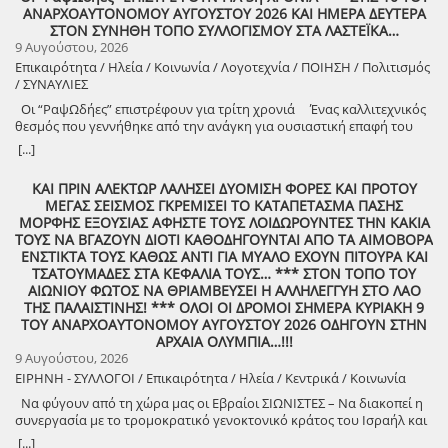
ΑΝΑΡΧΟΑΥΤΟΝΟΜΟΥ ΑΥΓΟΥΣΤΟΥ 2026 ΚΑΙ ΗΜΕΡΑ ΔΕΥΤΕΡΑ
8888888888888888888888888888888888888888888888888888888888888
ΣΤΟΝ ΣΥΝΗΘΗ ΤΟΠΟ ΣΥΛΛΟΓΙΣΜΟΥ ΣΤΑ ΛΑΣΤΕΪΚΑ…
9 Αυγούστου, 2026
Επικαιρότητα / Ηλεία / Κοινωνία / Λογοτεχνία / ΠΟΙΗΣΗ / Πολιτισμός
/ ΣΥΝΑΥΛΙΕΣ
Οι “ΡαψΩδήες” επιστρέφουν για τρίτη χρονιά Ένας καλλιτεχνικός
θεσμός που γεννήθηκε από την ανάγκη για ουσιαστική επαφή του
ανθρώπου, με τον λόγο και την μουσική. Πιστοί στο όραμά μας για
[...]
συμμετοχική καλλιτεχνική έκφραση, συνεχίζουμε να βλέπουμε τον
θεατή όχι ως παθητικό δέκτη, αλλά ως συνοδοιπόρο. Οι “ΡαψΩδήες”
ΚΑΙ ΠΡΙΝ ΑΛΕΚΤΩΡ ΛΑΛΗΣΕΙ ΔΥΟΜΙΣΗ ΦΟΡΕΣ ΚΑΙ ΠΡΟΤΟΥ
ευελπιστούμε να είναι μια συνάντηση ανθρώπων, μια κοινή ανάσα,
ΜΕΓΑΣ ΣΕΙΣΜΟΣ ΓΚΡΕΜΙΣΕΙ ΤΟ ΚΑΤΑΠΕΤΑΣΜΑ ΠΑΣΗΣ
μια υπενθύμιση ότι ο πολιτισμός γεννιέται εκεί όπου μοιραζόμαστε,
ΜΟΡΦΗΣ ΕΞΟΥΣΙΑΣ ΑΦΗΣΤΕ ΤΟΥΣ ΛΟΙΔΩΡΟΥΝΤΕΣ ΤΗΝ ΚΑΚΙΑ
ακούμε και δημιουργούμε μαζί. Την Δευτέρα 10 Αυγούστου, στις
ΤΟΥΣ ΝΑ ΒΓΑΖΟΥΝ ΔΙΟΤΙ ΚΑΘΟΔΗΓΟΥΝΤΑΙ ΑΠΟ ΤΑ ΑΙΜΟΒΟΡΑ
21:00 , στήνουμε ξανά ένα Συμπόσιον Τέχνης, με «Ιστορίες και
ΕΝΣΤΙΚΤΑ ΤΟΥΣ ΚΑΘΩΣ ΑΝΤΙ ΓΙΑ ΜΥΑΛΟ ΕΧΟΥΝ ΠΙΤΟΥΡΑ ΚΑΙ
Τραγούδια» , στον ξεχωριστό χώρο της πέτρινης εκκλησίας στα
ΤΣΑΤΟΥΜΑΔΕΣ ΣΤΑ ΚΕΦΑΛΙΑ ΤΟΥΣ… *** ΣΤΟΝ ΤΟΠΟ ΤΟΥ
Λαστέικα. Σας περιμένουμε κοντά μας! Γιάννης Κορίζης – Δημήτρης
ΑΙΩΝΙΟΥ ΦΩΤΟΣ ΝΑ ΘΡΙΑΜΒΕΥΣΕΙ Η ΑΛΛΗΛΕΓΓΥΗ ΣΤΟ ΛΑΟ
Κορίζης Με την υποστήριξη του Δήμος Πύργου / Municipality Of
ΤΗΣ ΠΑΛΑΙΣΤΙΝΗΣ! *** ΟΛΟΙ ΟΙ ΔΡΟΜΟΙ ΣΗΜΕΡΑ ΚΥΡΙΑΚΗ 9
Pyrgos 2024 -2028
ΤΟΥ ΑΝΑΡΧΟΑΥΤΟΝΟΜΟΥ ΑΥΓΟΥΣΤΟΥ 2026 ΟΔΗΓΟΥΝ ΣΤΗΝ
ΑΡΧΑΙΑ ΟΛΥΜΠΙΑ…!!!
9 Αυγούστου, 2026
ΕΙΡΗΝΗ - ΣΥΛΛΟΓΟΙ / Επικαιρότητα / Ηλεία / Κεντρικά / Κοινωνία
Να φύγουν από τη χώρα μας οι Εβραίοι ΣΙΩΝΙΣΤΕΣ – Να διακοπεί η
συνεργασία με το τρομοκρατικό γενοκτονικό κράτος του Ισραήλ και
φέρτε πίσω στην Ελλάδα από τη Σαουδική Αραβία τους ελληνικούς
[...]