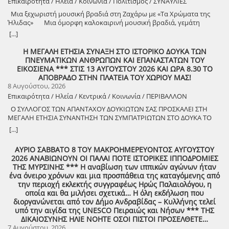
Επικαιρότητα / Ηλεία / Κοινωνία / Πολιτισμός / ΣΥΝΑΥΛΙΕΣ
Μια ξεχωριστή μουσική βραδιά στη Ζαχάρω με «Τα Χρώματα της
Ήλιδας» Μια όμορφη καλοκαιρινή μουσική βραδιά, γεμάτη
μελωδίες, πολιτισμό και καλή διάθεση, διοργανώνει ο Δήμος
[...]
Ζαχάρως, στο πλαίσιο του Καλοκαιρινού Πολιτιστικού
Προγράμματος. Τη Δευτέρα 10 Αυγούστου, στις 21:30, το προαύλιο
Η ΜΕΓΑΛΗ ΕΤΗΣΙΑ ΣΥΝΑΞΗ ΣΤΟ ΙΣΤΟΡΙΚΟ ΔΟΥΚΑ ΤΩΝ
του Γυμνασίου Ζαχάρως θα γεμίσει μουσική, καθώς η Ορχήστρα «Τα
ΠΝΕΥΜΑΤΙΚΩΝ ΑΝΘΡΩΠΩΝ ΚΑΙ ΕΠΑΝΑΣΤΑΤΩΝ ΤΟΥ
Χρώματα της Ήλιδας» θα παρουσιάσει ένα ξεχωριστό μουσικό
ΕΙΚΟΣΙΕΝΑ *** ΣΤΙΣ 13 ΑΥΓΟΥΣΤΟΥ 2026 ΚΑΙ ΩΡΑ 8.30 ΤΟ
πρόγραμμα. Μια βραδιά που έρχεται να ενώσει ανθρώπους
ΑΠΟΒΡΑΔΟ ΣΤΗΝ ΠΛΑΤΕΙΑ ΤΟΥ ΧΩΡΙΟΥ ΜΑΣ!
διαφορετικών ηλικιών μέσα από τη δύναμη της μουσικής και να
8 Αυγούστου, 2026
προσφέρει σε κατοίκους και επισκέπτες μια όμορφη καλοκαιρινή
Επικαιρότητα / Ηλεία / Κεντρικά / Κοινωνία / ΠΕΡΙΒΑΛΛΟΝ
έξοδο. Ο Δήμος Ζαχάρως συνεχίζει να επενδύει στον πολιτισμό και να
Ο ΣΥΛΛΟΓΟΣ ΤΩΝ ΑΠΑΝΤΑΧΟΥ ΔΟΥΚΙΩΤΩΝ ΣΑΣ ΠΡΟΣΚΑΛΕΙ ΣΤΗ
δημιουργεί αφορμές για συνάντηση, ψυχαγωγία και συμμετοχή.
ΜΕΓΑΛΗ ΕΤΗΣΙΑ ΣΥΝΑΝΤΗΣΗ ΤΩΝ ΣΥΜΠΑΤΡΙΩΤΩΝ ΣΤΟ ΔΟΥΚΑ ΤΟ
Δευτέρα 10 Αυγούστου | 21:30 Προαύλιο Γυμνασίου Ζαχάρως
ΑΘΑΝΑΤΟ! Μεγάλη η χαρά η δική μας για το ριζιμιό μας και για
[...]
τον επαναστάτη πρόγονό μας που πολέμησε με το σπαθί στο χέρι
στο Πούσι τους Τουρκαλβανούς και είχε και μπαρουτόμυλο για τα
ΑΥΡΙΟ ΣΑΒΒΑΤΟ 8 ΤΟΥ ΜΑΚΡΟΗΜΕΡΕΥΟΝΤΟΣ ΑΥΓΟΥΣΤΟΥ
κανόνια του αγώνα! ΦΩΤΟΓΡΑΦΙΕΣ ΚΑΙ ΠΡΟΣΚΛΗΣΗ ΓΙΑ ΤΟ
2026 ΑΝΑΒΙΩΝΟΥΝ ΟΙ ΠΑΛΑΙ ΠΟΤΕ ΙΣΤΟΡΙΚΕΣ ΙΠΠΟΔΡΟΜΙΕΣ
ΣΥΝΑΠΑΝΤΗΜΑ (Πατήστε πάνω στο σύνδεσμο για να ανοίξει το
ΤΗΣ ΜΥΡΣΙΝΗΣ *** Η αναβίωση των ιππικών αγώνων ήταν
αρχείο) Ο Σύλλογος των απανταχού Δουκιωτών σάς προσκαλεί στην
ένα όνειρο χρόνων και μια προσπάθεια της καταγόμενης από
εκδήλωση που θα πραγματοποιηθεί στο χωριό μας, το ΔΟΥΚΑ, σε
την περιοχή εκλεκτής συγγραφέως Ηρώς Παλαιολόγου, η
συνδιοργάνωση με τον Δήμο Αρχαίας Ολυμπίας, στις 13 Αυγούστου,
οποία και θα μιλήσει σχετικά… Η όλη εκδήλωση που
ημέρα Πέμπτη και ώρα 8:30 μ.μ., στην πλατεία του χωριού με θέμα:
διοργανώνεται από τον Δήμο Ανδραβίδας – Κυλλήνης τελεί
«Άυλη πολιτιστική κληρονομιά: Eκφράσεις, Δράσεις Διαφύλαξης και
υπό την αιγίδα της UNESCO Πειραιώς και Νήσων *** ΤΗΣ
Προοπτικές στην Ηλεία» Oμιλητές: – Διομήδης Τόλιος, Διεύθυνση
ΔΙΚΑΙΟΣΥΝΗΣ ΗΛΙΕ ΝΟΗΤΕ ΟΣΟΙ ΠΙΣΤΟΙ ΠΡΟΣΕΛΘΕΤΕ…
Νεότερης Πολιτιστικής Κληρονομιάς ΥΠΠΟ-Σύλλογος Διβριωτών
7 Αυγούστου, 2026