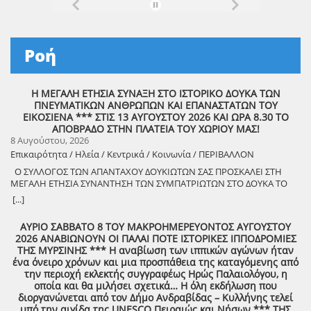
Ροή
Η ΜΕΓΑΛΗ ΕΤΗΣΙΑ ΣΥΝΑΞΗ ΣΤΟ ΙΣΤΟΡΙΚΟ ΔΟΥΚΑ ΤΩΝ
ΠΝΕΥΜΑΤΙΚΩΝ ΑΝΘΡΩΠΩΝ ΚΑΙ ΕΠΑΝΑΣΤΑΤΩΝ ΤΟΥ
ΕΙΚΟΣΙΕΝΑ *** ΣΤΙΣ 13 ΑΥΓΟΥΣΤΟΥ 2026 ΚΑΙ ΩΡΑ 8.30 ΤΟ
ΑΠΟΒΡΑΔΟ ΣΤΗΝ ΠΛΑΤΕΙΑ ΤΟΥ ΧΩΡΙΟΥ ΜΑΣ!
8 Αυγούστου, 2026
Επικαιρότητα / Ηλεία / Κεντρικά / Κοινωνία / ΠΕΡΙΒΑΛΛΟΝ
Ο ΣΥΛΛΟΓΟΣ ΤΩΝ ΑΠΑΝΤΑΧΟΥ ΔΟΥΚΙΩΤΩΝ ΣΑΣ ΠΡΟΣΚΑΛΕΙ ΣΤΗ
ΜΕΓΑΛΗ ΕΤΗΣΙΑ ΣΥΝΑΝΤΗΣΗ ΤΩΝ ΣΥΜΠΑΤΡΙΩΤΩΝ ΣΤΟ ΔΟΥΚΑ ΤΟ
ΑΘΑΝΑΤΟ! Μεγάλη η χαρά η δική μας για το ριζιμιό μας και για
[...]
τον επαναστάτη πρόγονό μας που πολέμησε με το σπαθί στο χέρι
στο Πούσι τους Τουρκαλβανούς και είχε και μπαρουτόμυλο για τα
ΑΥΡΙΟ ΣΑΒΒΑΤΟ 8 ΤΟΥ ΜΑΚΡΟΗΜΕΡΕΥΟΝΤΟΣ ΑΥΓΟΥΣΤΟΥ
κανόνια του αγώνα! ΦΩΤΟΓΡΑΦΙΕΣ ΚΑΙ ΠΡΟΣΚΛΗΣΗ ΓΙΑ ΤΟ
2026 ΑΝΑΒΙΩΝΟΥΝ ΟΙ ΠΑΛΑΙ ΠΟΤΕ ΙΣΤΟΡΙΚΕΣ ΙΠΠΟΔΡΟΜΙΕΣ
ΣΥΝΑΠΑΝΤΗΜΑ (Πατήστε πάνω στο σύνδεσμο για να ανοίξει το
ΤΗΣ ΜΥΡΣΙΝΗΣ *** Η αναβίωση των ιππικών αγώνων ήταν
αρχείο) Ο Σύλλογος των απανταχού Δουκιωτών σάς προσκαλεί στην
ένα όνειρο χρόνων και μια προσπάθεια της καταγόμενης από
εκδήλωση που θα πραγματοποιηθεί στο χωριό μας, το ΔΟΥΚΑ, σε
την περιοχή εκλεκτής συγγραφέως Ηρώς Παλαιολόγου, η
συνδιοργάνωση με τον Δήμο Αρχαίας Ολυμπίας, στις 13 Αυγούστου,
οποία και θα μιλήσει σχετικά… Η όλη εκδήλωση που
ημέρα Πέμπτη και ώρα 8:30 μ.μ., στην πλατεία του χωριού με θέμα:
διοργανώνεται από τον Δήμο Ανδραβίδας – Κυλλήνης τελεί
«Άυλη πολιτιστική κληρονομιά: Eκφράσεις, Δράσεις Διαφύλαξης και
υπό την αιγίδα της UNESCO Πειραιώς και Νήσων *** ΤΗΣ