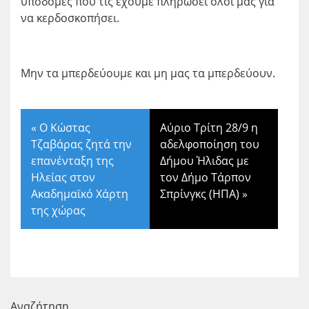
υποδομές που τις έχουμε πληρώσει όλοι μας για
να κερδοσκοπήσει.
Μην τα μπερδεύουμε και μη μας τα μπερδεύουν.
«
Ο Κώστας
Αύριο Τρίτη 28/9 η
Τζαβάρας ζητά την
αδελφοποίηση του
επανένταξη της
Δήμου Ήλιδας με
Ηλείας στον
τον Δήμο Τάρπον
Ακαδημαϊκό Χάρτη
Σπρίνγκς (ΗΠΑ)
»
της χώρας
Αναζήτηση