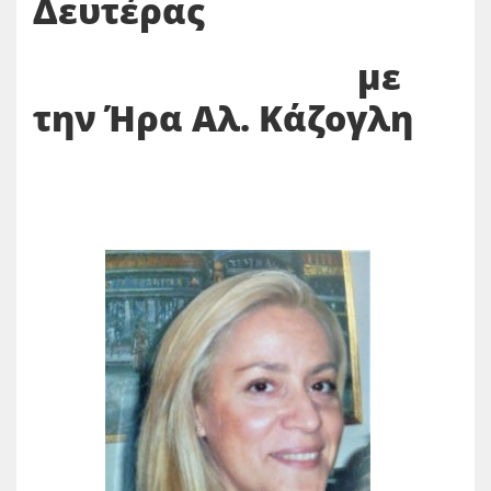
Δευτέρας
με
την Ήρα Αλ. Κάζογλη