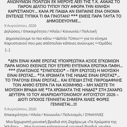
ΑΝΩΝΥΜΩΝ ΠΟΛΙΤΩΝ ΕΚ ΜΕΡΟΥΣ ΛΕΕΙ ΤΗΣ Τ.Κ. ΑΧΑΪΑΣ ΤΟ
ΠΑΡΟΝ ΔΕΛΤΙΟ ΤΥΠΟΥ ΠΟΥ ΑΦΟΡΑ ΤΗΝ ΚΙΝΗΣΗ
ΚΑΡΥΣΤΙΑΝΟΥ… ΚΑΛΑ ΡΕ ΠΑΙΔΙΑ ΑΝ ΕΜΠΑΙΝΕ ΕΝΑ ΟΝΟΜΑ
ΕΝΤΕΛΩΣ ΤΥΠΙΚΑ ΤΙ ΘΑ ΓΙΝΟΤΑΝ? *** ΕΜΕΙΣ ΠΑΡΑ ΤΑΥΤΑ ΤΟ
ΔΗΜΟΣΙΕΥΟΥΜΕ…
9 Αυγούστου, 2026
Δηλώσεις / Επικαιρότητα / Ηλεία / Κοινωνία / Πολιτική
Δημοσιεύουμε το πιο κάτω <<Δελτίο Τύπου>> για το κίνημα
Καρυστιανού που μας απέστειλαν κάποιες ανώνυμες <<Ομάδες
Πολιτών>>!
[...]
*ΔΕΝ ΕΙΝΑΙ ΚΑΘΕ ΕΡΩΤΑΣ ΥΠΟΧΡΕΩΤΙΚΑ ΑΞΙΟΣ ΕΓΚΩΜΙΩΝ
ΠΑΡΑ ΜΟΝΟ ΕΚΕΙΝΟΣ ΠΟΥ ΕΓΕΙΡΕΙ ΕΥΓΕΝΙΚΑ ΕΡΩΤΙΚΑ ΠΑΘΗ…
*** (ΠΛΑΤΩΝΟΣ *ΣΥΜΠΟΣΙΟ* – ΠΕΡΙ ΕΡΩΤΟΣ) Η ΜΟΥΣΙΚΗ
ΕΙΝΑΙ ΕΡΩΤΑΣ… *ΤΑ ΧΡΩΜΑΤΑ ΤΗΣ ΗΛΙΔΑΣ ΕΙΝΑΙ ΕΡΩΤΑΣ*…
ΤΟ ΤΡΑΓΟΥΔΙ ΕΙΝΑΙ ΕΡΩΤΑΣ… ΚΑΙ ΕΠΕΙΔΗ ΣΤΗΣ ΠΙΚΡΟΔΑΦΝΗΣ
ΤΟΝ ΑΝΘΟ ΕΓΕΙΡΑ ΓΙΑ ΝΑ ΚΟΙΜΗΘΩ – ΜΗ ΧΑΣΕΤΕ ΤΗ
ΜΟΥΣΙΚΗ ΒΡΑΔΙΑ ΜΕ *ΤΑ ΧΡΩΜΑΤΑ ΤΗΣ ΗΛΙΔΑΣ* ΣΤΗ ΖΑΧΑΡΩ
ΔΕΥΤΕΡΑ 10 ΤΟΥ ΑΝΑΡΧΟΑΥΤΟΝΟΜΟΥ ΑΥΓΟΥΣΤΟΥ 2026 –
ΔΙΟΤΙ ΟΠΟΙΟΣ ΓΕΝΝΙΕΤΑΙ ΣΗΜΕΡΑ ΧΙΛΙΕΣ ΦΟΡΕΣ
ΓΕΝΝΙΕΤΑΙ…!!!
9 Αυγούστου, 2026
Επικαιρότητα / Ηλεία / Κοινωνία / Πολιτισμός / ΣΥΝΑΥΛΙΕΣ
Μια ξεχωριστή μουσική βραδιά στη Ζαχάρω με «Τα Χρώματα της
Ήλιδας» Μια όμορφη καλοκαιρινή μουσική βραδιά, γεμάτη