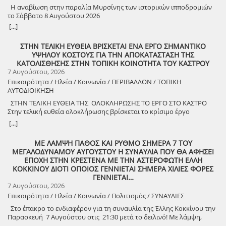
την πολιτιστική εκδήλωση είναι ελεύθερη. Μετά το πέρας της
Η αναβίωση στην παραλία Μυρσίνης των ιστορικών ιπποδρομιών
εκδήλωσης, σας προσκαλούμε να διασκεδάσουμε όλοι μαζί με
το Σάββατο 8 Αυγούστου 2026
ζωντανή παραδοσιακή μουσική από τη μουσική ομάδα του
[...]
Λύσανδρου Παναγόπουλου, σε μια βραδιά γεμάτη κέφι, χορό και
γεύσεις. Θα προσφερθούν παραδοσιακά εδέσματα. Πρόσκληση
ΣΤΗΝ ΤΕΛΙΚΗ ΕΥΘΕΙΑ ΒΡΙΣΚΕΤΑΙ ΕΝΑ ΕΡΓΟ ΣΗΜΑΝΤΙΚΟ
συμμετοχής στο γλέντι: 10 ευρώ ανά άτομο.
ΥΨΗΛΟΥ ΚΟΣΤΟΥΣ ΓΙΑ ΤΗΝ ΑΠΟΚΑΤΑΣΤΑΣΗ ΤΗΣ
ΚΑΤΟΛΙΣΘΗΣΗΣ ΣΤΗΝ ΤΟΠΙΚΗ ΚΟΙΝΟΤΗΤΑ ΤΟΥ ΚΑΣΤΡΟΥ
7 Αυγούστου, 2026
Επικαιρότητα / Ηλεία / Κοινωνία / ΠΕΡΙΒΑΛΛΟΝ / ΤΟΠΙΚΗ
ΑΥΤΟΔΙΟΙΚΗΣΗ
ΣΤΗΝ ΤΕΛΙΚΗ ΕΥΘΕΙΑ ΤΗΣ ΟΛΟΚΛΗΡΩΣΗΣ ΤΟ ΕΡΓΟ ΣΤΟ ΚΑΣΤΡΟ
Στην τελική ευθεία ολοκλήρωσης βρίσκεται το κρίσιμο έργο
αποκατάστασης της κατολίσθησης στην Τ.Κ. Κάστρου,
[...]
προϋπολογισμού 1,25 εκατομμυρίων ευρώ. Έπειτα από αυτοψία που
πραγματοποίησε ο Δήμαρχος Ανδραβίδας-Κυλλήνης, Γιάννης
ΜΕ ΛΑΜΨΗ ΠΑΘΟΣ ΚΑΙ ΡΥΘΜΟ ΣΗΜΕΡΑ 7 ΤΟΥ
Λέντζας, μαζί με κλιμάκιο της Τεχνικής Υπηρεσίας και εκπροσώπους
ΜΕΓΑΛΟΔΥΝΑΜΟΥ ΑΥΓΟΥΣΤΟΥ Η ΣΥΝΑΥΛΙΑ ΠΟΥ ΘΑ ΑΦΗΣΕΙ
της δημοτικής αρχής, διαπιστώθηκε πως οι παρεμβάσεις προχωρούν
ΕΠΟΧΗ ΣΤΗΝ ΚΡΕΣΤΕΝΑ ΜΕ ΤΗΝ ΑΣΤΕΡΟΦΩΤΗ ΕΛΛΗ
άμεσα και αυστηρά εντός των χρονοδιαγραμμάτων. ​Το έργο
ΚΟΚΚΙΝΟΥ ΔΙΟΤΙ ΟΠΟΙΟΣ ΓΕΝΝΙΕΤΑΙ ΣΗΜΕΡΑ ΧΙΛΙΕΣ ΦΟΡΕΣ
χρηματοδοτείται από το Εθνικό Πρόγραμμα Ανάπτυξης και στο
ΓΕΝΝΙΕΤΑΙ…
πλαίσιο των εξειδικευμένων εργασιών πραγματοποιήθηκαν
7 Αυγούστου, 2026
εκσκαφές για την απομάκρυνση των χαλαρών εδαφών,
Επικαιρότητα / Ηλεία / Κοινωνία / Πολιτισμός / ΣΥΝΑΥΛΙΕΣ
κατασκευάστηκε ισχυρός τοίχος αντιστήριξης και τοποθετήθηκε
γεωύφασμα οπλισμένης γης, και συρματοκιβώτια καθώς και
Στο έπακρο το ενδιαφέρον για τη συναυλία της Έλλης Κοκκίνου την
οπλισμένο επίχωμα με ειδικό κοκκώδες υλικό. ​Ο Δήμαρχος Γιάννης
Παρασκευή 7 Αυγούστου στις 21:30 μετά το δειλινό! Με λάμψη,
Λέντζας δήλωσε ικανοποιημένος από την εξέλιξη των εργασιών,
πάθος και ρυθμό! Στο χώρο Γιορτής Σταφίδας Κρεστένων με