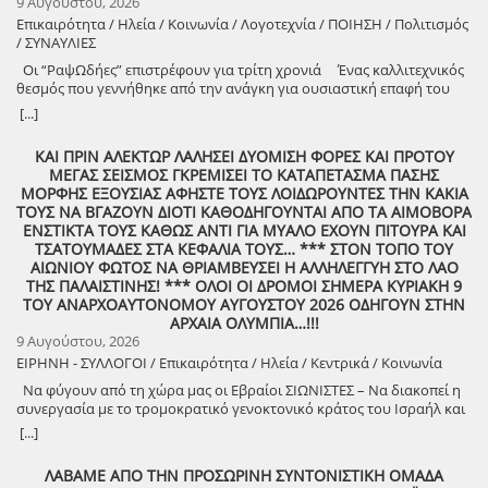
9 Αυγούστου, 2026
Επικαιρότητα / Ηλεία / Κοινωνία / Λογοτεχνία / ΠΟΙΗΣΗ / Πολιτισμός
/ ΣΥΝΑΥΛΙΕΣ
Οι “ΡαψΩδήες” επιστρέφουν για τρίτη χρονιά Ένας καλλιτεχνικός
θεσμός που γεννήθηκε από την ανάγκη για ουσιαστική επαφή του
ανθρώπου, με τον λόγο και την μουσική. Πιστοί στο όραμά μας για
[...]
συμμετοχική καλλιτεχνική έκφραση, συνεχίζουμε να βλέπουμε τον
θεατή όχι ως παθητικό δέκτη, αλλά ως συνοδοιπόρο. Οι “ΡαψΩδήες”
ΚΑΙ ΠΡΙΝ ΑΛΕΚΤΩΡ ΛΑΛΗΣΕΙ ΔΥΟΜΙΣΗ ΦΟΡΕΣ ΚΑΙ ΠΡΟΤΟΥ
ευελπιστούμε να είναι μια συνάντηση ανθρώπων, μια κοινή ανάσα,
ΜΕΓΑΣ ΣΕΙΣΜΟΣ ΓΚΡΕΜΙΣΕΙ ΤΟ ΚΑΤΑΠΕΤΑΣΜΑ ΠΑΣΗΣ
μια υπενθύμιση ότι ο πολιτισμός γεννιέται εκεί όπου μοιραζόμαστε,
ΜΟΡΦΗΣ ΕΞΟΥΣΙΑΣ ΑΦΗΣΤΕ ΤΟΥΣ ΛΟΙΔΩΡΟΥΝΤΕΣ ΤΗΝ ΚΑΚΙΑ
ακούμε και δημιουργούμε μαζί. Την Δευτέρα 10 Αυγούστου, στις
ΤΟΥΣ ΝΑ ΒΓΑΖΟΥΝ ΔΙΟΤΙ ΚΑΘΟΔΗΓΟΥΝΤΑΙ ΑΠΟ ΤΑ ΑΙΜΟΒΟΡΑ
21:00 , στήνουμε ξανά ένα Συμπόσιον Τέχνης, με «Ιστορίες και
ΕΝΣΤΙΚΤΑ ΤΟΥΣ ΚΑΘΩΣ ΑΝΤΙ ΓΙΑ ΜΥΑΛΟ ΕΧΟΥΝ ΠΙΤΟΥΡΑ ΚΑΙ
Τραγούδια» , στον ξεχωριστό χώρο της πέτρινης εκκλησίας στα
ΤΣΑΤΟΥΜΑΔΕΣ ΣΤΑ ΚΕΦΑΛΙΑ ΤΟΥΣ… *** ΣΤΟΝ ΤΟΠΟ ΤΟΥ
Λαστέικα. Σας περιμένουμε κοντά μας! Γιάννης Κορίζης – Δημήτρης
ΑΙΩΝΙΟΥ ΦΩΤΟΣ ΝΑ ΘΡΙΑΜΒΕΥΣΕΙ Η ΑΛΛΗΛΕΓΓΥΗ ΣΤΟ ΛΑΟ
Κορίζης Με την υποστήριξη του Δήμος Πύργου / Municipality Of
ΤΗΣ ΠΑΛΑΙΣΤΙΝΗΣ! *** ΟΛΟΙ ΟΙ ΔΡΟΜΟΙ ΣΗΜΕΡΑ ΚΥΡΙΑΚΗ 9
Pyrgos 2024 -2028
ΤΟΥ ΑΝΑΡΧΟΑΥΤΟΝΟΜΟΥ ΑΥΓΟΥΣΤΟΥ 2026 ΟΔΗΓΟΥΝ ΣΤΗΝ
ΑΡΧΑΙΑ ΟΛΥΜΠΙΑ…!!!
9 Αυγούστου, 2026
ΕΙΡΗΝΗ - ΣΥΛΛΟΓΟΙ / Επικαιρότητα / Ηλεία / Κεντρικά / Κοινωνία
Να φύγουν από τη χώρα μας οι Εβραίοι ΣΙΩΝΙΣΤΕΣ – Να διακοπεί η
συνεργασία με το τρομοκρατικό γενοκτονικό κράτος του Ισραήλ και
φέρτε πίσω στην Ελλάδα από τη Σαουδική Αραβία τους ελληνικούς
[...]
patriot!!
ΛΑΒΑΜΕ ΑΠΟ ΤΗΝ ΠΡΟΣΩΡΙΝΗ ΣΥΝΤΟΝΙΣΤΙΚΗ ΟΜΑΔΑ