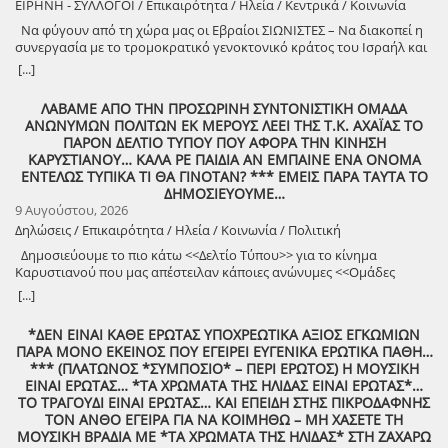
ΕΙΡΗΝΗ - ΣΥΛΛΟΓΟΙ / Επικαιρότητα / Ηλεία / Κεντρικά / Κοινωνία
Να φύγουν από τη χώρα μας οι Εβραίοι ΣΙΩΝΙΣΤΕΣ – Να διακοπεί η
συνεργασία με το τρομοκρατικό γενοκτονικό κράτος του Ισραήλ και
φέρτε πίσω στην Ελλάδα από τη Σαουδική Αραβία τους ελληνικούς
[...]
patriot!!
ΛΑΒΑΜΕ ΑΠΟ ΤΗΝ ΠΡΟΣΩΡΙΝΗ ΣΥΝΤΟΝΙΣΤΙΚΗ ΟΜΑΔΑ
ΑΝΩΝΥΜΩΝ ΠΟΛΙΤΩΝ ΕΚ ΜΕΡΟΥΣ ΛΕΕΙ ΤΗΣ Τ.Κ. ΑΧΑΪΑΣ ΤΟ
ΠΑΡΟΝ ΔΕΛΤΙΟ ΤΥΠΟΥ ΠΟΥ ΑΦΟΡΑ ΤΗΝ ΚΙΝΗΣΗ
ΚΑΡΥΣΤΙΑΝΟΥ… ΚΑΛΑ ΡΕ ΠΑΙΔΙΑ ΑΝ ΕΜΠΑΙΝΕ ΕΝΑ ΟΝΟΜΑ
ΕΝΤΕΛΩΣ ΤΥΠΙΚΑ ΤΙ ΘΑ ΓΙΝΟΤΑΝ? *** ΕΜΕΙΣ ΠΑΡΑ ΤΑΥΤΑ ΤΟ
ΔΗΜΟΣΙΕΥΟΥΜΕ…
9 Αυγούστου, 2026
Δηλώσεις / Επικαιρότητα / Ηλεία / Κοινωνία / Πολιτική
Δημοσιεύουμε το πιο κάτω <<Δελτίο Τύπου>> για το κίνημα
Καρυστιανού που μας απέστειλαν κάποιες ανώνυμες <<Ομάδες
Πολιτών>>!
[...]
*ΔΕΝ ΕΙΝΑΙ ΚΑΘΕ ΕΡΩΤΑΣ ΥΠΟΧΡΕΩΤΙΚΑ ΑΞΙΟΣ ΕΓΚΩΜΙΩΝ
ΠΑΡΑ ΜΟΝΟ ΕΚΕΙΝΟΣ ΠΟΥ ΕΓΕΙΡΕΙ ΕΥΓΕΝΙΚΑ ΕΡΩΤΙΚΑ ΠΑΘΗ…
*** (ΠΛΑΤΩΝΟΣ *ΣΥΜΠΟΣΙΟ* – ΠΕΡΙ ΕΡΩΤΟΣ) Η ΜΟΥΣΙΚΗ
ΕΙΝΑΙ ΕΡΩΤΑΣ… *ΤΑ ΧΡΩΜΑΤΑ ΤΗΣ ΗΛΙΔΑΣ ΕΙΝΑΙ ΕΡΩΤΑΣ*…
ΤΟ ΤΡΑΓΟΥΔΙ ΕΙΝΑΙ ΕΡΩΤΑΣ… ΚΑΙ ΕΠΕΙΔΗ ΣΤΗΣ ΠΙΚΡΟΔΑΦΝΗΣ
ΤΟΝ ΑΝΘΟ ΕΓΕΙΡΑ ΓΙΑ ΝΑ ΚΟΙΜΗΘΩ – ΜΗ ΧΑΣΕΤΕ ΤΗ
ΜΟΥΣΙΚΗ ΒΡΑΔΙΑ ΜΕ *ΤΑ ΧΡΩΜΑΤΑ ΤΗΣ ΗΛΙΔΑΣ* ΣΤΗ ΖΑΧΑΡΩ