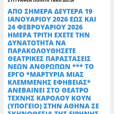
ΣΥΓΓΡΑΦΕΑ ΠΟΙΗΤΗ ΤΑΚΗ ΔΟΞΑ
ΑΠΟ ΣΗΜΕΡΑ ΔΕΥΤΕΡΑ 19
ΙΑΝΟΥΑΡΙΟΥ 2026 ΕΩΣ ΚΑΙ
24 ΦΕΒΡΟΥΑΡΙΟΥ 2026
ΗΜΕΡΑ ΤΡΙΤΗ ΕΧΕΤΕ ΤΗΝ
ΔΥΝΑΤΟΤΗΤΑ ΝΑ
ΠΑΡΑΚΟΛΟΥΘΗΣΕΤΕ
ΘΕΑΤΡΙΚΕΣ ΠΑΡΑΣΤΑΣΕΙΣ
ΝΕΩΝ ΑΝΘΡΩΠΩΝ *** ΤΟ
ΕΡΓΟ *ΜΑΡΤΥΡΙΑ ΜΙΑΣ
ΚΛΕΜΜΕΝΗΣ ΕΦΗΒΕΙΑΣ*
ΑΝΕΒΑΙΝΕΙ ΣΤΟ ΘΕΑΤΡΟ
ΤΕΧΝΗΣ ΚΑΡΟΛΟΥ ΚΟΥΝ
(ΥΠΟΓΕΙΟ) ΣΤΗΝ ΑΘΗΝΑ ΣΕ
ΣΚΗΝΟΘΕΣΙΑ ΤΗΣ ΕΙΡΗΝΗΣ