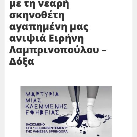
με τη νεαρή
σκηνοθέτη
αγαπημένη μας
ανιψιά Ειρήνη
Λαμπρινοπούλου –
Δόξα