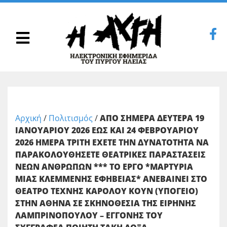
Αρχική
/
Πολιτισμός
/
ΑΠΟ ΣΗΜΕΡΑ ΔΕΥΤΕΡΑ 19
ΙΑΝΟΥΑΡΙΟΥ 2026 ΕΩΣ ΚΑΙ 24 ΦΕΒΡΟΥΑΡΙΟΥ
2026 ΗΜΕΡΑ ΤΡΙΤΗ ΕΧΕΤΕ ΤΗΝ ΔΥΝΑΤΟΤΗΤΑ ΝΑ
ΠΑΡΑΚΟΛΟΥΘΗΣΕΤΕ ΘΕΑΤΡΙΚΕΣ ΠΑΡΑΣΤΑΣΕΙΣ
ΝΕΩΝ ΑΝΘΡΩΠΩΝ *** ΤΟ ΕΡΓΟ *ΜΑΡΤΥΡΙΑ
ΜΙΑΣ ΚΛΕΜΜΕΝΗΣ ΕΦΗΒΕΙΑΣ* ΑΝΕΒΑΙΝΕΙ ΣΤΟ
ΘΕΑΤΡΟ ΤΕΧΝΗΣ ΚΑΡΟΛΟΥ ΚΟΥΝ (ΥΠΟΓΕΙΟ)
ΣΤΗΝ ΑΘΗΝΑ ΣΕ ΣΚΗΝΟΘΕΣΙΑ ΤΗΣ ΕΙΡΗΝΗΣ
ΛΑΜΠΡΙΝΟΠΟΥΛΟΥ – ΕΓΓΟΝΗΣ ΤΟΥ