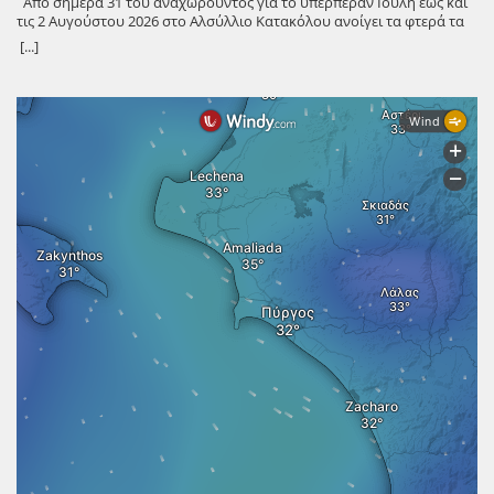
Από σήμερα 31 του αναχωρούντος για το υπερπέραν Ιούλη έως και
εξυπηρετούνται για τις μετακινήσεις τους δημότες της Αρχαίας
συνδιοργάνωση με την Εφορεία Αρχαιοτήτων Ηλείας και την
τις 2 Αυγούστου 2026 στο Αλσύλλιο Κατακόλου ανοίγει τα φτερά τα
Ολυμπίας. Τέλος, ο κ.Γιαννόπουλος, ενημέρωσε και για το έργο
Περιφερειακή Ένωση Δήμων Δυτικής Ελλάδας, προσέλκυσε χιλιάδες
πελαγίσια το 13ο Port Festival
συντήρησης στο Επαρχιακό Οδικό Δίκτυο της Π.Ε. Ηλείας, με
[...]
επισκέπτες από την Ηλεία, την υπόλοιπη Πελοπόννησο και την
παρεμβάσεις και στα όρια του Δήμου Αρχαίας Ολυμπίας, το οποίο
Αττική, επιβεβαιώνοντας το τεράστιο ενδιαφέρον της κοινωνίας για
επίσης στις επόμενες ημέρες, μπαίνει σε φάση δημοπράτησης, με
το εμβληματικό μνημείο της Φιγαλείας. Παράλληλα, ανέδειξε με τον
ορίζοντα έναρξης εργασιών, πριν το τέλος του έτους, όπως και τα
πιο ουσιαστικό τρόπο ένα διαχρονικό αίτημα της τοπικής κοινωνίας:
προαναφερθέντα έργα. Ο Δήμαρχος Άρης Παναγιωτόπουλος, από την
την ολοκλήρωση των εργασιών αναστήλωσης και την απομάκρυνση
πλευρά του δήλωσε: «Η ανάπτυξη ενός τόπου δεν κρίνεται από τις
του προσωρινού στεγάστρου, ώστε ο Ναός του Επικούριου
εξαγγελίες, αλλά από την πρόοδο των έργων που αλλάζουν την
Απόλλωνα, Μνημείο Παγκόσμιας Κληρονομιάς της UNESCO, να
καθημερινότητα των ανθρώπων. Η σημερινή αναλυτική ενημέρωση
αποδοθεί πλήρως στην ιστορία, στον πολιτισμό και στους επισκέπτες
από τον Αντιπεριφερειάρχη Υποδομών & Έργων, κ. Βασίλη
του. Ο Πρόεδρος του Επιμελητηρίου Ηλείας κ. Κωνσταντίνος
Γιαννόπουλο, επιβεβαίωσε ότι σημαντικές παρεμβάσεις για τον Δήμο
Λεβέντης, ο οποίος παρέστη στη συναυλία, δήλωσε: «Θερμά
Αρχαίας Ολυμπίας προχωρούν με συγκεκριμένο σχεδιασμό και
συγχαρητήρια αξίζουν στον Δήμο Ανδρίτσαινας – Κρεστένων και
χρονοδιάγραμμα. Η μέχρι σήμερα συνεργασία μας με την Περιφέρεια
προσωπικά στον Δήμαρχο κ. Διονύσιο Μπαλιούκο για μια εξαιρετική
Δυτικής Ελλάδας αποδίδει ουσιαστικά αποτελέσματα και αυτό έχει
διοργάνωση που τίμησε τον τόπο μας και ανέδειξε ένα από τα
σημασία για τους πολίτες. Για εμάς, κάθε έργο υποδομής σημαίνει
σημαντικότερα μνημεία του παγκόσμιου πολιτισμού. Πρωτοβουλίες
μεγαλύτερη ασφάλεια, καλύτερη ποιότητα ζωής και περισσότερες
όπως αυτή αποδεικνύουν ότι ο πολιτισμός δεν αποτελεί μόνο
προοπτικές για τον τόπο μας».
στοιχείο της ιστορικής μας ταυτότητας, αλλά και έναν ισχυρό
αναπτυξιακό πυλώνα. Ο Επικούριος Απόλλωνας μπορεί να
αποτελέσει σημείο αναφοράς για τον ποιοτικό τουρισμό, την
εξωστρέφεια της Ηλείας και τη δημιουργία νέων ευκαιριών για την
τοπική οικονομία. Η συγκλονιστική ανταπόκριση του κόσμου
απέδειξε ότι ο Επικούριος Απόλλωνας εξακολουθεί να συγκινεί και να
εμπνέει. Γι’ αυτό η ολοκλήρωση των εργασιών αποκατάστασης και η
απομάκρυνση του στεγάστρου δεν αποτελούν απλώς μια τεχνική
παρέμβαση, αλλά μια εθνική προτεραιότητα. Η Πολιτεία οφείλει να