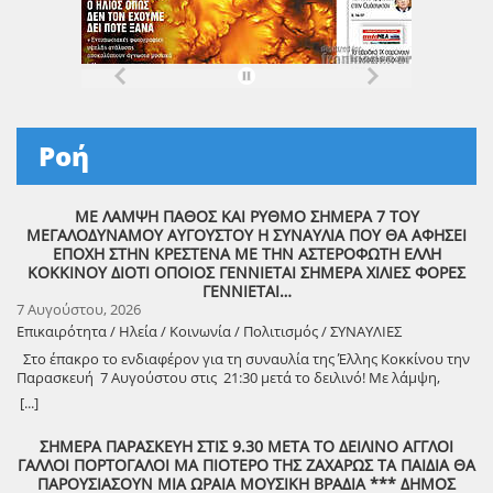
Ροή
ΜΕ ΛΑΜΨΗ ΠΑΘΟΣ ΚΑΙ ΡΥΘΜΟ ΣΗΜΕΡΑ 7 ΤΟΥ
ΜΕΓΑΛΟΔΥΝΑΜΟΥ ΑΥΓΟΥΣΤΟΥ Η ΣΥΝΑΥΛΙΑ ΠΟΥ ΘΑ ΑΦΗΣΕΙ
ΕΠΟΧΗ ΣΤΗΝ ΚΡΕΣΤΕΝΑ ΜΕ ΤΗΝ ΑΣΤΕΡΟΦΩΤΗ ΕΛΛΗ
ΚΟΚΚΙΝΟΥ ΔΙΟΤΙ ΟΠΟΙΟΣ ΓΕΝΝΙΕΤΑΙ ΣΗΜΕΡΑ ΧΙΛΙΕΣ ΦΟΡΕΣ
ΓΕΝΝΙΕΤΑΙ…
7 Αυγούστου, 2026
Επικαιρότητα / Ηλεία / Κοινωνία / Πολιτισμός / ΣΥΝΑΥΛΙΕΣ
Στο έπακρο το ενδιαφέρον για τη συναυλία της Έλλης Κοκκίνου την
Παρασκευή 7 Αυγούστου στις 21:30 μετά το δειλινό! Με λάμψη,
πάθος και ρυθμό! Στο χώρο Γιορτής Σταφίδας Κρεστένων με
[...]
διοργανωτή το Δήμο Ανδρίτσαινας-Κρεστένων Στο κατακόρυφο
φτάνει το ενδιαφέρον του κοινού στην Ηλεία, αλλά και γενικότερα,
ΣΗΜΕΡΑ ΠΑΡΑΣΚΕΥΗ ΣΤΙΣ 9.30 ΜΕΤΑ ΤΟ ΔΕΙΛΙΝΟ ΑΓΓΛΟΙ
για τη δωρεάν συναυλία της δημοφιλούς ερμηνεύτριας Έλλης
ΓΑΛΛΟΙ ΠΟΡΤΟΓΑΛΟΙ ΜΑ ΠΙΟΤΕΡΟ ΤΗΣ ΖΑΧΑΡΩΣ ΤΑ ΠΑΙΔΙΑ ΘΑ
Κοκκίνου, την Παρασκευή 7 Αυγούστου 2026 και ώρα 21:30, στο
ΠΑΡΟΥΣΙΑΣΟΥΝ ΜΙΑ ΩΡΑΙΑ ΜΟΥΣΙΚΗ ΒΡΑΔΙΑ *** ΔΗΜΟΣ
χώρο της Γιορτής Σταφίδας Κρεστένων. Πρόκειται για μια ακόμη