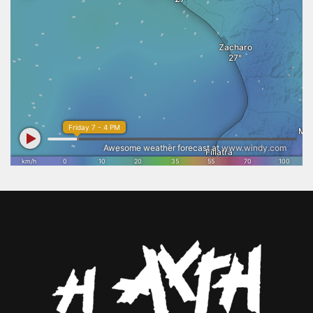
Ενότητα Ηλείας έχουμε προχωρήσει σε όλες τις απαραίτητες
Την παρουσίαση της εκδήλωσης έκανε η αντιδήμαρχος
προληπτικές ενέργειες, σε πλήρη συνεργασία με τους φορείς
Ανδρίτσαινας-Κρεστένων κ. Αθανασία Κουσκουρή, η οποία τόνισε
Πολιτικής Προστασίας, ώστε ο μηχανισμός να βρίσκεται σε απόλυτη
πως πρόκειται για ένα όραμα του Δημάρχου που έγινε κορυφαίος
επιχειρησιακή ετοιμότητα. Η πρόσφατη απώλεια των τριών
πολιτιστικός θεσμός για το Δήμο, την Ηλεία και όλη την Ελλάδα.
πυροσβεστών μάς υπενθυμίζει με τον πιο τραγικό τρόπο ότι η μάχη
Παράλληλα ευχαρίστησε τους σημαντικούς συνδιοργανωτές, την
με τις πυρκαγιές είναι καθημερινή, δύσκολη και πολλές φορές άνιση.
Εφορεία Αρχαιοτήτων και την ΠΕΔ και τον πρόεδρό της κ.Θανάση
Η καλύτερη τιμή στη μνήμη τους είναι να κάνουμε όλοι το καθήκον
Παπαδόπουλο, που όπως υπογράμμισε με την οικονομική του
μας, ο καθένας από τη θέση ευθύνης που κατέχει. Απευθύνω έκκληση
στήριξη συνέβαλε έμπρακτα ώστε αυτή η εκδήλωση να γίνει
σε όλους τους συμπολίτες μας να τηρήσουν πιστά τις οδηγίες των
πραγματικότητα, καθώς και όλους τους Δημάρχους της Ηλείας. Να
αρμόδιων αρχών και να αποφύγουν κάθε ενέργεια που μπορεί να
τονιστεί επίσης ότι σημαντική ήταν η βοήθεια για την υλοποίηση της
προκαλέσει πυρκαγιά. Η πρόληψη σώζει ζωές, προστατεύει το
εκδήλωσης του Α.Τ. Ανδρίτσαινας, σε συνεργασία με τους εθελοντές
φυσικό μας περιβάλλον και τις περιουσίες των πολιτών. Με
Πολιτικής Προστασίας Φιγαλείας. Παραβρέθηκαν ο πρ. υφυπουργός
συνεργασία, υπευθυνότητα και εγρήγορση μπορούμε να
και βουλευτής Ηλείας κ. Ανδρέας Νικολακόπουλος, ο επίσης
αντιμετωπίσουμε αποτελεσματικά κάθε πρόκληση.»
βουλευτής του Νομού κ. Διονύσης Καλαματιανός, ο πρ. υπουργός κ.
Βύρων Πολύδωρας, ο πρόεδρος του Δημοτικού Συμβουλίου
Ανδρίτσαινας-Κρεστένων κ. Κώστας Δρακόπουλος, ο πρόεδρος του
Επιμελητηρίου Ηλείας κ. Κώστας Λεβέντης, ο διοικητής του Γ.Ν.
Ηλείας κ. Σπ. Πολίτης, οι αντιδήμαρχοι κ.κ. Γιάννης Δάγκαρης, Μιλτ.
Γεωργακόπουλος και Δημήτρης Μικέλης, ο εκπρόσωπος του
δημάρχου Πύργου Αντιδήμαρχος κ. Νώντας Κυριαζής, ο πρ.
πρόεδρος του Δικηγορικού Συλλόγου Ηλείας κ. Δημ.
Δημητρουλόπουλος, η αρμόδια αρχαιολόγος κ. Ζαχαρούλα
Λεβεντούρη, αιρετοί, εκπρόσωποι φορέων και αρχών, εργαζόμενοι
του Δήμου κ.α.