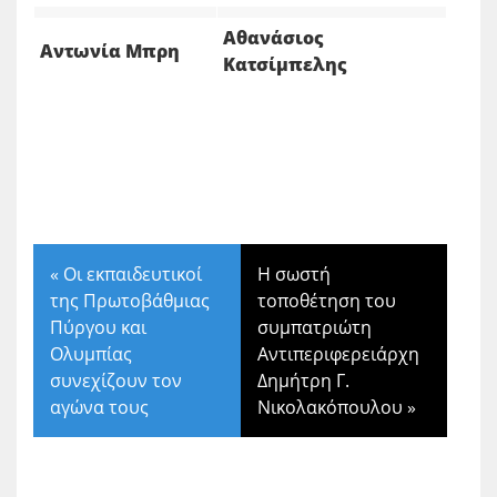
Αθανάσιος
Αντωνία Μπρη
Κατσίμπελης
«
Οι εκπαιδευτικοί
Η σωστή
της Πρωτοβάθμιας
τοποθέτηση του
Πύργου και
συμπατριώτη
Ολυμπίας
Αντιπεριφερειάρχη
συνεχίζουν τον
Δημήτρη Γ.
αγώνα τους
Νικολακόπουλου
»