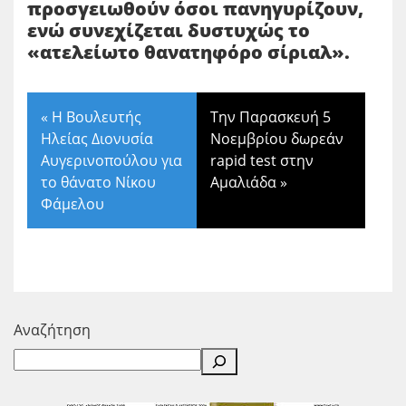
προσγειωθούν όσοι πανηγυρίζουν,
ενώ συνεχίζεται δυστυχώς το
«ατελείωτο θανατηφόρο σίριαλ».
«
Η Βουλευτής
Την Παρασκευή 5
Ηλείας Διονυσία
Νοεμβρίου δωρεάν
Αυγερινοπούλου για
rapid test στην
το θάνατο Νίκου
Αμαλιάδα
»
Φάμελου
Αναζήτηση