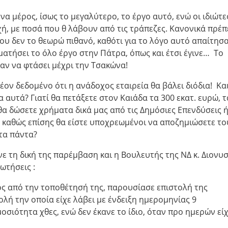
α μέρος, ίσως το μεγαλύτερο, το έργο αυτό, ενώ οι ιδιώτε
χή, με ποσά που θ λάβουν από τις τράπεζες. Κανονικά πρέπ
ου δεν το θεωρώ πιθανό, καθότι για το λόγο αυτό απαίτησ
ατήσει το όλο έργο στην Πάτρα, όπως και έτσι έγινε… Το
ταν να φτάσει μέχρι την Τσακώνα!
έον δεδομένο ότι η ανάδοχος εταιρεία θα βάλει διόδια! Κα
α αυτά? Γιατί θα πετάξετε στον Καιάδα τα 300 εκατ. ευρώ, τ
θα δώσετε χρήματα δικά μας από τις Δημόσιες Επενδύσεις 
, καθώς επίσης θα είστε υποχρεωμένοι να αποζημιώσετε το
τα πάντα?
ε τη δική της παρέμβαση και η Βουλευτής της ΝΔ κ. Διονυσ
ωτήσεις :
τός από την τοποθέτησή της, παρουσίασε επιστολή της
λή την οποία είχε λάβει με ένδειξη ημερομηνίας 9
οσιότητα χθες, ενώ δεν έκανε το ίδιο, όταν προ ημερών εί