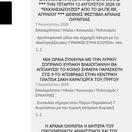
*** ΤΗΝ ΤΕΤΑΡΤΗ 12 ΑΥΓΟΥΣΤΟΥ 2026 ΟΙ
Η αγαπημένη καλλιτέχνης έχει τον δικό της
*ΕΚΚΛΗΣΙΑΖΟΥΖΕΣ* ΑΠΟ ΤΟ ΔΗ.ΠΕ.ΘΕ.
παλμό στις πιο δυνατές μουσικές βραδιές του
ΑΓΡΙΝΙΟΥ *** ΔΙΕΘΝΕΣ ΦΕΣΤΙΒΑΛ ΑΡΧΑΙΑΣ
καλοκαιριού, παρουσιάζοντας ένα εντυπωσιακό
ΟΛΥΜΠΙΑΣ
live πρόγραμμα υψηλής ενέργειας και
7 Αυγούστου, 2026
αισθητικής, γεμάτο πάθος, ρυθμό, συναίσθημα
και γνήσια διασκέδαση. Με τις μεγάλες και
Επικαιρότητα / Ηλεία / Κοινωνία / Πολιτισμός
διαχρονικές επιτυχίες της που έχουμε αγαπήσει
Αριστοφανικό γέλιο και αιχμηρή σάτιρα με τις
και συνεχίζουν να αποθεώνονται από το κοινό,
«Εκκλησιάζουσες/ ΓΥΝΑΙΚΕΣ ΣΤΗΝ ΕΞΟΥΣΙΑ» στο
αλλά και να γίνονται TikTok trends, η Έλλη
Διεθνές Φεστιβάλ Αρχαίας Ολυμπίας Την
[...]
Κοκκίνου ανεβαίνει στη σκηνή με τη μοναδική
Τετάρτη 12 Αυγούστου, στις 21:30, το Διεθνές
της λάμψη και μετατρέπει κάθε εμφάνιση σε ένα
Φεστιβάλ Αρχαίας Ολυμπίας παρουσιάζει τις
ΜΙΑ ΩΡΑΙΑ ΣΥΝΑΥΛΙΑ ΜΕ ΤΗΝ ΛΥΡΙΚΗ
μοναδικό μουσικό party. Στο πλευρό της, ο
«Εκκλησιάζουσες» του Αριστοφάνη, σε
ΣΟΠΡΑΝΟ ΚΥΡΙΑΚΗ ΒΛΑΧΟΓΙΑΝΝΗ ΘΑ
ταλαντούχος Παύλος Γκόρδης, ένας ανερχόμενος
σκηνοθεσία Θέμη Μουμουλίδη. Μια
ΑΠΟΛΑΥΣΕΙ ΤΟ ΚΟΙΝΟ ΣΗΜΕΡΑ ΠΑΡΑΣΚΕΥΗ
καλλιτέχνης με ξεχωριστή φωνή και δυναμική
απολαυστική πολιτική κωμωδία, γεμάτη
ΣΤΙΣ 9 ΤΟ ΑΠΟΒΡΑΔΟ ΣΤΗΝ ΚΕΝΤΡΙΚΗ
παρουσία, που έρχεται να συμπληρώσει ιδανικά
ευρηματικό χιούμορ και καυστική σάτιρα, που
ΠΛΑΤΕΙΑ ΣΑΚΗ ΚΑΡΑΓΙΩΡΓΑ ΤΟΥ ΠΥΡΓΟΥ
το φετινό μουσικό ταξίδι. Εκ μέρους του Δήμου
θέτει διαχρονικά ερωτήματα για την εξουσία, τη
7 Αυγούστου, 2026
Ανδρίτσαινας – Κρεστένων εντείνονται οι
δημοκρατία και την αναζήτηση μιας δικαιότερης
προετοιμασίες την άψογη διοργάνωση της
Επικαιρότητα / Ηλεία / Κοινωνία / Πολιτισμός /
κοινωνίας. Τι μπορεί να συμβεί αν μια μέρα οι
συναυλίας, στα πλαίσια της οποίας οι πολίτες θα
ΣΥΝΑΥΛΙΕΣ
γυναίκες αναλάβουν την διακυβέρνηση της
μπορούν να προσφέρουν είδη καθαριότητας-
Συναυλία σήμερα στον Πύργο Παρασκευή 7
χώρας; Την απάντηση θα ανακαλύψουμε στις
υγιεινής και διατροφής μακράς διαρκείας για την
Αυγούστου με την λυρική σοπράνο Κυριακή
ΕΚΚΛΗΣΙΑΖΟΥΣΕΣ, την ανατρεπτική κωμωδία του
κάλυψη των αναγκών των Κοινωνικών Δομών
Βλαχογιάννη ΣΕ ΑΝΟΙΧΤΗ ΕΚΔΗΛΩΣΗ ΣΤΗΝ
Αριστοφάνη, σε μια μουσική παράσταση γεμάτη
[...]
του.
ΠΛΑΤΕΙΑ ΣΑΚΗ ΚΑΡΑΓΙΩΡΓΑ ΣΤΙΣ 9 ΤΟ ΔΕΙΛΙΝΟ
φαντασία, χρώμα και ρυθμό που ανεβαίνει με την
Μια ξεχωριστή μουσική συναυλία θα
σκηνοθετική υπογραφή του Θέμη Μουμουλίδη
Η ΑΡΧΑΙΑ ΟΛΥΜΠΙΑ Η ΜΗΤΕΡΑ ΤΟΥ
πραγματοποιήσει ο Δήμος Πύργου σήμερα
με τίτλο: Εκκλησιάζουσες | ΓΥΝΑΙΚΕΣ ΣΤΗΝ
ΟΙΚΟΥΜΕΝΙΚΟΥ ΑΘΛΗΤΙΣΜΟΥ ΚΑΙ ΤΟΥ