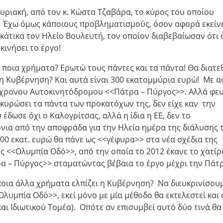
υριακή, από τον κ. Κώστα Τζαβάρα, το κύρος του οποίου
. Έχω όμως κάποιους προβληματισμούς, όσον αφορά εκείνε
άτικα τον Ηλείο Βουλευτή, τον οποίον διαβεβαίωσαν ότι 
κινήσει το έργο!
ε ποια χρήματα? Ερωτώ τους πάντες και τα πάντα! Θα διατ
η Κυβέρνηση? Και αυτά είναι 300 εκατομμύρια ευρώ! Με α
γχρονου Αυτοκινητόδρομου <<Πάτρα – Πύργος>>. Αλλά φευ
ακυρώσει τα πάντα των προκατόχων της, δεν είχε καν την
έδωσε όχι ο Καλογρίτσας, αλλά η ίδια η ΕΕ, δεν το
νια από την αποφράδα για την Ηλεία ημέρα της διάλυσης 
300 εκατ. ευρώ θα πάνε ως <<γέφυρα>> στα νέα σχέδια της
 <<Ολυμπία Οδό>>, από την οποία το 2012 έκανε το χατίρ
 – Πύργος>> σταματώντας βέβαια το έργο μέχρι την Πάτ
 ποια άλλα χρήματα ελπίζει η Κυβέρνηση? Να διευκρινίσουμ
λυμπία Οδό>>, εκεί μόνο με μία μέθοδο θα εκτελεστεί και
ι Ιδιωτικού Τομέα). Οπότε αν επισυμβεί αυτό δύο τινά θα