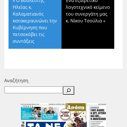
«
Ο Βουλευτής
Ένα εξαιρετικό
Ηλείας κ.
λογοτεχνικό κείμενο
Καλαματιανός
του συνεργάτη μας
κατακεραυνώνει την
κ. Νίκου Τσούλια
»
Κυβέρνηση που
πετσοκόβει τις
συντάξεις
Αναζήτηση