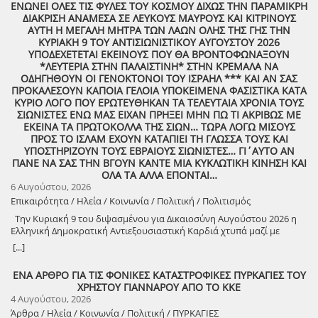
ΕΝΩΝΕΙ ΟΛΕΣ ΤΙΣ ΦΥΛΕΣ ΤΟΥ ΚΟΣΜΟΥ ΔΙΧΩΣ ΤΗΝ ΠΑΡΑΜΙΚΡΗ
ΔΙΑΚΡΙΣΗ ΑΝΑΜΕΣΑ ΣΕ ΛΕΥΚΟΥΣ ΜΑΥΡΟΥΣ ΚΑΙ ΚΙΤΡΙΝΟΥΣ
ΑΥΤΗ Η ΜΕΓΑΛΗ ΜΗΤΡΑ ΤΩΝ ΛΑΩΝ ΟΛΗΣ ΤΗΣ ΓΗΣ ΤΗΝ
ΚΥΡΙΑΚΗ 9 ΤΟΥ ΑΝΤΙΣΙΩΝΙΣΤΙΚΟΥ ΑΥΓΟΥΣΤΟΥ 2026
ΥΠΟΔΕΧΕΤΕΤΑΙ ΕΚΕΙΝΟΥΣ ΠΟΥ ΘΑ ΒΡΟΝΤΟΦΩΝΑΞΟΥΝ
*ΛΕΥΤΕΡΙΑ ΣΤΗΝ ΠΑΛΑΙΣΤΙΝΗ* ΣΤΗΝ ΚΡΕΜΑΛΑ ΝΑ
ΟΔΗΓΗΘΟΥΝ ΟΙ ΓΕΝΟΚΤΟΝΟΙ ΤΟΥ ΙΣΡΑΗΛ *** ΚΑΙ ΑΝ ΣΑΣ
ΠΡΟΚΑΛΕΣΟΥΝ ΚΑΠΟΙΑ ΓΕΛΟΙΑ ΥΠΟΚΕΙΜΕΝΑ ΦΑΣΙΣΤΙΚΑ ΚΑΤΑ
ΚΥΡΙΟ ΛΟΓΟ ΠΟΥ ΕΡΩΤΕΥΘΗΚΑΝ ΤΑ ΤΕΛΕΥΤΑΙΑ ΧΡΟΝΙΑ ΤΟΥΣ
ΣΙΩΝΙΣΤΕΣ ΕΝΩ ΜΑΣ ΕΙΧΑΝ ΠΡΗΞΕΙ ΜΗΝ ΠΩ ΤΙ ΑΚΡΙΒΩΣ ΜΕ
ΕΚΕΙΝΑ ΤΑ ΠΡΩΤΟΚΟΛΛΑ ΤΗΣ ΣΙΩΝ… ΤΩΡΑ ΛΟΓΩ ΜΙΣΟΥΣ
ΠΡΟΣ ΤΟ ΙΣΛΑΜ ΕΧΟΥΝ ΚΑΤΑΠΙΕΙ ΤΗ ΓΛΩΣΣΑ ΤΟΥΣ ΚΑΙ
ΥΠΟΣΤΗΡΙΖΟΥΝ ΤΟΥΣ ΕΒΡΑΙΟΥΣ ΣΙΩΝΙΣΤΕΣ… ΓΙ΄ΑΥΤΟ ΑΝ
ΠΑΝΕ ΝΑ ΣΑΣ ΤΗΝ ΒΓΟΥΝ ΚΑΝΤΕ ΜΙΑ ΚΥΚΛΩΤΙΚΗ ΚΙΝΗΣΗ ΚΑΙ
ΟΛΑ ΤΑ ΑΛΛΑ ΕΠΟΝΤΑΙ…
6 Αυγούστου, 2026
Επικαιρότητα / Ηλεία / Κοινωνία / Πολιτική / Πολιτισμός
Την Κυριακή 9 του διψασμένου για Δικαιοσύνη Αυγούστου 2026 η
Ελληνική Δημοκρατική Αντιεξουσιαστική Καρδιά χτυπά μαζί με
ΟΛΟΥΣ τους Συναγωνιστές για την Παλαιστίνη μέρα Μνήμης και
[...]
Αγώνα!
ΕΝΑ ΑΡΘΡΟ ΓΙΑ ΤΙΣ ΦΟΝΙΚΕΣ ΚΑΤΑΣΤΡΟΦΙΚΕΣ ΠΥΡΚΑΓΙΕΣ ΤΟΥ
ΧΡΗΣΤΟΥ ΓΙΑΝΝΑΡΟΥ ΑΠΟ ΤΟ ΚΚΕ
4 Αυγούστου, 2026
Άρθρα / Ηλεία / Κοινωνία / Πολιτική / ΠΥΡΚΑΓΙΕΣ