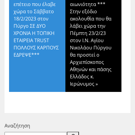
επέτειο που έλαβε
αιωνιότητα ***
χώρα το Σάββατο
Στην εξόδιο
18/2/2023 στον
ακολουθία που θα
Πύργο ΣΕ ΔΥΟ
λάβει χώρα την
ΧΡΟΝΙΑ Η ΤΟΠΙΚΗ
Πέμπτη 23/2/23
ΕΤΑΙΡΕΙΑ TRUST
στον Ι.Ν. Αγίου
ΠΟΛΛΟΥΣ ΚΑΡΠΟΥΣ
Νικολάου Πύργου
ΕΔΡΕΨΕ***
θα προστεί ο
Αρχιεπίσκοπος
Αθηνών και πάσης
Ελλάδος κ.
Ιερώνυμος
»
Αναζήτηση