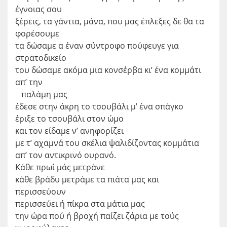
έγνοιας σου
ξέρεις, τα γάντια, μάνα, που μας έπλεξες δε θα τα
φορέσουμε
τα δώσαμε α έναν σύντροφο πούφευγε για
στρατοδικείο
του δώσαμε ακόμα μια κονσέρβα κι’ ένα κομμάτι
απ’ την
παλάμη μας
έδεσε στην άκρη το τσουβάλι μ’ ένα σπάγκο
έριξε το τσουβάλι στον ώμο
και τον είδαμε ν’ ανηφορίζει
με τ’ αχαμνά του σκέλια ψαλιδίζοντας κομμάτια
απ’ τον αντικρινό ουρανό.
Κάθε πρωί μάς μετράνε
κάθε βράδυ μετράμε τα πιάτα μας και
περισσεύουν
περισσεύει ή πίκρα στα μάτια μας
την ώρα πού ή βροχή παίζει ζάρια με τούς