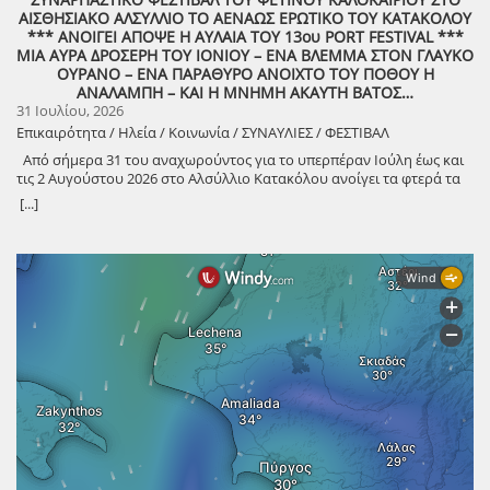
Χαλκιάτικα την παλιά τους αίγλη. Γιάννης Αργυρόπουλος Δημοτικός
εξωστρέφειας και τουριστικής προβολής για την Ηλεία. Με επιστολή
οριστική επίλυση του σοβαρού προβλήματος που προκάλεσε η
ΑΙΣΘΗΣΙΑΚΟ ΑΛΣΥΛΛΙΟ ΤΟ ΑΕΝΑΩΣ ΕΡΩΤΙΚΟ ΤΟΥ ΚΑΤΑΚΟΛΟΥ
Σύμβουλος Πύργου – Πρώην Αναπληρωτής Δήμαρχος
του προς τον Δήμαρχο Ανδρίτσαινας – Κρεστένων κ. Διονύσιο
κακοκαιρία, ενώ στο πλαίσιο του ίδιου έργου, προβλέπονται
*** ΑΝΟΙΓΕΙ ΑΠΟΨΕ Η ΑΥΛΑΙΑ ΤΟΥ 13ου PORT FESTIVAL ***
Μπαλιούκο, το Επιμελητήριο Ηλείας συνεχάρη τη Δημοτική Αρχή για
παρεμβάσεις και σε άλλα σημεία της Ε.Ο 111, στα οποία σημειώθηκαν
ΜΙΑ ΑΥΡΑ ΔΡΟΣΕΡΗ ΤΟΥ ΙΟΝΙΟΥ – ΕΝΑ ΒΛΕΜΜΑ ΣΤΟΝ ΓΛΑΥΚΟ
την άρτια διοργάνωση της εκδήλωσης, αναγνωρίζοντας τον
ζημιές. Όσον αφορά την παλαιά Ε.Ο Πύργου – Αρχαίας Ολυμπίας,
ΟΥΡΑΝΟ – ΕΝΑ ΠΑΡΑΘΥΡΟ ΑΝΟΙΧΤΟ ΤΟΥ ΠΟΘΟΥ Η
καθοριστικό ρόλο της στην καθιέρωση ενός σημαντικού
έχει σχεδιαστεί επίσης στοχευμένο έργο, με παρεμβάσεις
ΑΝΑΛΑΜΠΗ – ΚΑΙ Η ΜΝΗΜΗ ΑΚΑΥΤΗ ΒΑΤΟΣ…
πολιτιστικού θεσμού, ο οποίος για δεύτερη συνεχόμενη χρονιά
αποκατάστασης στην κατολίσθηση του Πλατάνου (στο ύψος του
31 Ιουλίου, 2026
αναδεικνύει τη μοναδική αξία του Ναού του Επικούριου Απόλλωνα
Κοιμητηρίου), όσο και στο ύψος της Παλαιοβαρβάσαινας, στα όρια
Επικαιρότητα / Ηλεία / Κοινωνία / ΣΥΝΑΥΛΙΕΣ / ΦΕΣΤΙΒΑΛ
ως μνημείου παγκόσμιας ακτινοβολίας και ως σημείου αναφοράς για
του Δήμου Πύργου με τον Δήμο Αρχαίας Ολυμπίας, απ’ όπου
τον πολιτιστικό τουρισμό. Η συναυλία, που πραγματοποιήθηκε σε
Από σήμερα 31 του αναχωρούντος για το υπερπέραν Ιούλη έως και
εξυπηρετούνται για τις μετακινήσεις τους δημότες της Αρχαίας
συνδιοργάνωση με την Εφορεία Αρχαιοτήτων Ηλείας και την
τις 2 Αυγούστου 2026 στο Αλσύλλιο Κατακόλου ανοίγει τα φτερά τα
Ολυμπίας. Τέλος, ο κ.Γιαννόπουλος, ενημέρωσε και για το έργο
Περιφερειακή Ένωση Δήμων Δυτικής Ελλάδας, προσέλκυσε χιλιάδες
πελαγίσια το 13ο Port Festival
συντήρησης στο Επαρχιακό Οδικό Δίκτυο της Π.Ε. Ηλείας, με
[...]
επισκέπτες από την Ηλεία, την υπόλοιπη Πελοπόννησο και την
παρεμβάσεις και στα όρια του Δήμου Αρχαίας Ολυμπίας, το οποίο
Αττική, επιβεβαιώνοντας το τεράστιο ενδιαφέρον της κοινωνίας για
επίσης στις επόμενες ημέρες, μπαίνει σε φάση δημοπράτησης, με
το εμβληματικό μνημείο της Φιγαλείας. Παράλληλα, ανέδειξε με τον
ορίζοντα έναρξης εργασιών, πριν το τέλος του έτους, όπως και τα
πιο ουσιαστικό τρόπο ένα διαχρονικό αίτημα της τοπικής κοινωνίας:
προαναφερθέντα έργα. Ο Δήμαρχος Άρης Παναγιωτόπουλος, από την
την ολοκλήρωση των εργασιών αναστήλωσης και την απομάκρυνση
πλευρά του δήλωσε: «Η ανάπτυξη ενός τόπου δεν κρίνεται από τις
του προσωρινού στεγάστρου, ώστε ο Ναός του Επικούριου
εξαγγελίες, αλλά από την πρόοδο των έργων που αλλάζουν την
Απόλλωνα, Μνημείο Παγκόσμιας Κληρονομιάς της UNESCO, να
καθημερινότητα των ανθρώπων. Η σημερινή αναλυτική ενημέρωση
αποδοθεί πλήρως στην ιστορία, στον πολιτισμό και στους επισκέπτες
από τον Αντιπεριφερειάρχη Υποδομών & Έργων, κ. Βασίλη
του. Ο Πρόεδρος του Επιμελητηρίου Ηλείας κ. Κωνσταντίνος
Γιαννόπουλο, επιβεβαίωσε ότι σημαντικές παρεμβάσεις για τον Δήμο
Λεβέντης, ο οποίος παρέστη στη συναυλία, δήλωσε: «Θερμά
Αρχαίας Ολυμπίας προχωρούν με συγκεκριμένο σχεδιασμό και
συγχαρητήρια αξίζουν στον Δήμο Ανδρίτσαινας – Κρεστένων και
χρονοδιάγραμμα. Η μέχρι σήμερα συνεργασία μας με την Περιφέρεια
προσωπικά στον Δήμαρχο κ. Διονύσιο Μπαλιούκο για μια εξαιρετική
Δυτικής Ελλάδας αποδίδει ουσιαστικά αποτελέσματα και αυτό έχει
διοργάνωση που τίμησε τον τόπο μας και ανέδειξε ένα από τα
σημασία για τους πολίτες. Για εμάς, κάθε έργο υποδομής σημαίνει
σημαντικότερα μνημεία του παγκόσμιου πολιτισμού. Πρωτοβουλίες
μεγαλύτερη ασφάλεια, καλύτερη ποιότητα ζωής και περισσότερες
όπως αυτή αποδεικνύουν ότι ο πολιτισμός δεν αποτελεί μόνο
προοπτικές για τον τόπο μας».
στοιχείο της ιστορικής μας ταυτότητας, αλλά και έναν ισχυρό