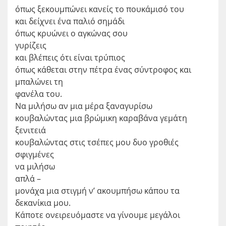
όπως ξεκουμπώνει κανείς το πουκάμισό του
και δείχνει ένα παλιό σημάδι
όπως κρυώνει o αγκώνας σου
γυρίζεις
και βλέπεις ότι είναι τρύπιος
όπως κάθεται στην πέτρα ένας σύντροφος και
μπαλώνει τη
φανέλα του.
Να μιλήσω αν μια μέρα ξαναγυρίσω
κουβαλώντας μια βρώμικη καραβάνα γεμάτη
ξενιτειά
κουβαλώντας στις τσέπες μου δυο γροθιές
σφιγμένες
να μιλήσω
απλά –
μονάχα μια στιγμή ν’ ακουμπήσω κάπου τα
δεκανίκια μου.
Κάποτε ονειρευόμαστε να γίνουμε μεγάλοι