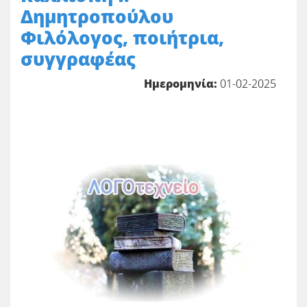
Δημητροπούλου
Φιλόλογος, ποιήτρια,
συγγραφέας
Ημερομηνία:
01-02-2025