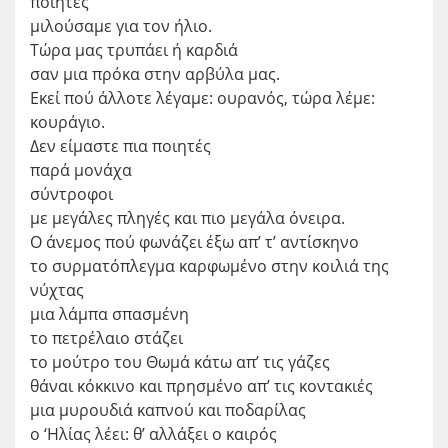
ποιητές
μιλούσαμε για τον ήλιο.
Τώρα μας τρυπάει ή καρδιά
σαν μια πρόκα στην αρβύλα μας.
Εκεί πού άλλοτε λέγαμε: ουρανός, τώρα λέμε:
κουράγιο.
Δεν είμαστε πια ποιητές
παρά μονάχα
σύντροφοι
με μεγάλες πληγές και πιο μεγάλα όνειρα.
Ο άνεμος πού φωνάζει έξω απ’ τ’ αντίσκηνο
το συρματόπλεγμα καρφωμένο στην κοιλιά της
νύχτας
μια λάμπα σπασμένη
το πετρέλαιο στάζει
το μούτρο του Θωμά κάτω απ’ τις γάζες
θάναι κόκκινο και πρησμένο απ’ τις κοντακιές
μια μυρουδιά καπνού και ποδαρίλας
ο ‘Ηλίας λέει: θ’ αλλάξει ο καιρός