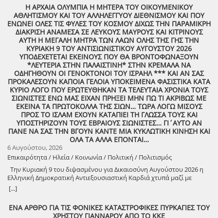
σήμερα Παρασκευή 7 Αυγούστου, στις 9 το βράδυ στην κεντρική
Η ΑΡΧΑΙΑ ΟΛΥΜΠΙΑ Η ΜΗΤΕΡΑ ΤΟΥ ΟΙΚΟΥΜΕΝΙΚΟΥ
τζαζ ηχόχρωμα και τη σκοτεινιά του καμπαρέ. Δέκα εξαιρετικοί
πλατεία Σάκη Καράγιωργα, με την καταξιωμένη λυρική σοπράνο
ΑΘΛΗΤΙΣΜΟΥ ΚΑΙ ΤΟΥ ΑΛΛΗΛΕΓΓΥΟΥ ΔΙΕΘΝΙΣΜΟΥ ΚΑΙ ΠΟΥ
ερμηνευτές ζωντανεύουν επί σκηνής, ένα ξέφρενο καρναβάλι, που
Κυριακή Βλαχογιάννη. Ο τίτλος της συναυλίας, «Στιγμή Ονειροπόλα…
ΕΝΩΝΕΙ ΟΛΕΣ ΤΙΣ ΦΥΛΕΣ ΤΟΥ ΚΟΣΜΟΥ ΔΙΧΩΣ ΤΗΝ ΠΑΡΑΜΙΚΡΗ
ενορχηστρώνει και σχολιάζει – ενίοτε με λόγια σύγχρονων ποιητών
από την όπερα ως το λαϊκό τραγούδι!», παραπέμπει σε ένα μουσικό
ΔΙΑΚΡΙΣΗ ΑΝΑΜΕΣΑ ΣΕ ΛΕΥΚΟΥΣ ΜΑΥΡΟΥΣ ΚΑΙ ΚΙΤΡΙΝΟΥΣ
και στοχαστών ένας κομπέρ – ο ποιητής ή ο ίδιος ο Διόνυσος, θεός
ταξίδι που γεφυρώνει την κλασική μουσική με την παραδοσιακή και
ΑΥΤΗ Η ΜΕΓΑΛΗ ΜΗΤΡΑ ΤΩΝ ΛΑΩΝ ΟΛΗΣ ΤΗΣ ΓΗΣ ΤΗΝ
του καρναβαλιού και του θεάτρου. Οι Εκκλησιάζουσες | Γυναίκες
σύγχρονη ελληνική δημιουργία. Μέσα από τη μοναδική λυρική της
ΚΥΡΙΑΚΗ 9 ΤΟΥ ΑΝΤΙΣΙΩΝΙΣΤΙΚΟΥ ΑΥΓΟΥΣΤΟΥ 2026
στην εξουσία είναι μια κωμωδία -γιορτή της μεταμφίεσης, της
προσέγγιση, η Κυριακή Βλαχογιάννη θα αναδείξει τη διαχρονική
ΥΠΟΔΕΧΕΤΕΤΑΙ ΕΚΕΙΝΟΥΣ ΠΟΥ ΘΑ ΒΡΟΝΤΟΦΩΝΑΞΟΥΝ
ελευθερίας να είμαστε -έστω και για λίγο- «άλλοι». Ταυτόχρονα μέσα
αξία και την εκφραστική δύναμη της ελληνικής μουσικής. Το κοινό
*ΛΕΥΤΕΡΙΑ ΣΤΗΝ ΠΑΛΑΙΣΤΙΝΗ* ΣΤΗΝ ΚΡΕΜΑΛΑ ΝΑ
από τον σατιρικό λόγο λειτουργεί ως πικρό πολιτικό σχόλιο, που
θα απολαύσει μια βραδιά γεμάτη συναίσθημα και μουσική
ΟΔΗΓΗΘΟΥΝ ΟΙ ΓΕΝΟΚΤΟΝΟΙ ΤΟΥ ΙΣΡΑΗΛ *** ΚΑΙ ΑΝ ΣΑΣ
στοχεύει μέσα από το σπάσιμο των ορίων να φτάσει στο
αρτιότητα, σε μια ακόμη εκδήλωση του 5ου Διεθνούς Φεστιβάλ
ΠΡΟΚΑΛΕΣΟΥΝ ΚΑΠΟΙΑ ΓΕΛΟΙΑ ΥΠΟΚΕΙΜΕΝΑ ΦΑΣΙΣΤΙΚΑ ΚΑΤΑ
εκκωφαντικό αδιέξοδο, όπως και η εποχή μας. Να αναζητήσει
Αρχαίας Φειάς.
ΚΥΡΙΟ ΛΟΓΟ ΠΟΥ ΕΡΩΤΕΥΘΗΚΑΝ ΤΑ ΤΕΛΕΥΤΑΙΑ ΧΡΟΝΙΑ ΤΟΥΣ
εναγωνίως λύσεις, έστω και ουτοπικές, ικανές όμως να ενώσουν μια
ΣΙΩΝΙΣΤΕΣ ΕΝΩ ΜΑΣ ΕΙΧΑΝ ΠΡΗΞΕΙ ΜΗΝ ΠΩ ΤΙ ΑΚΡΙΒΩΣ ΜΕ
κοινωνία στο σχεδιασμό ενός κοινού μέλλοντος. Η παράσταση είναι
ΕΚΕΙΝΑ ΤΑ ΠΡΩΤΟΚΟΛΛΑ ΤΗΣ ΣΙΩΝ… ΤΩΡΑ ΛΟΓΩ ΜΙΣΟΥΣ
συμπαραγωγή δύο σημαντικών φορέων, του ΔΗ.ΠΕ.ΘΕ. Αγρινίου και
ΠΡΟΣ ΤΟ ΙΣΛΑΜ ΕΧΟΥΝ ΚΑΤΑΠΙΕΙ ΤΗ ΓΛΩΣΣΑ ΤΟΥΣ ΚΑΙ
της 5ης Εποχής, που ενώνουν τις δυνάμεις τους σ’ ένα τολμηρό
ΥΠΟΣΤΗΡΙΖΟΥΝ ΤΟΥΣ ΕΒΡΑΙΟΥΣ ΣΙΩΝΙΣΤΕΣ… ΓΙ΄ΑΥΤΟ ΑΝ
καλλιτεχνικό εγχείρημα. Η πρωτοβουλία του καλλιτεχνικού
ΠΑΝΕ ΝΑ ΣΑΣ ΤΗΝ ΒΓΟΥΝ ΚΑΝΤΕ ΜΙΑ ΚΥΚΛΩΤΙΚΗ ΚΙΝΗΣΗ ΚΑΙ
διευθυντή του Δη.Πε.Θε. Αγρινίου Λευτέρη Γιοβανίδη και του Θέμη
ΟΛΑ ΤΑ ΑΛΛΑ ΕΠΟΝΤΑΙ…
Μουμουλίδη, δημιουργού της 5ης Εποχής, που συμπληρώνει 20
6 Αυγούστου, 2026
χρόνια δυναμικής παρουσίας στο χώρο του σύγχρονου πολιτισμού,
αποτελεί μια δημιουργική σύμπραξη που εγγυάται ένα αισθητικό
Επικαιρότητα / Ηλεία / Κοινωνία / Πολιτική / Πολιτισμός
αποτέλεσμα υψηλών απαιτήσεων. Η αριστοφανική κωμωδία
Την Κυριακή 9 του διψασμένου για Δικαιοσύνη Αυγούστου 2026 η
παρουσιάζεται σε ελεύθερη απόδοση – διασκευή της Νεφέλης
Ελληνική Δημοκρατική Αντιεξουσιαστική Καρδιά χτυπά μαζί με
Μαϊστράλη και του Θέμη Μουμουλίδη. Την μουσική υπογράφει ο
ΟΛΟΥΣ τους Συναγωνιστές για την Παλαιστίνη μέρα Μνήμης και
[...]
Θοδωρής Οικονόμου, την κινησιολογική επεξεργασία – χορογραφία
Αγώνα!
η Πατρίσια Απέργη, τα κοστούμια η Βάνα Γιαννούλα, τους φωτισμούς
ο Νίκος Σωτηρόπουλος. Στο ρόλο του Βλέπυρου ο Χρήστος
ΕΝΑ ΑΡΘΡΟ ΓΙΑ ΤΙΣ ΦΟΝΙΚΕΣ ΚΑΤΑΣΤΡΟΦΙΚΕΣ ΠΥΡΚΑΓΙΕΣ ΤΟΥ
Χατζηπαναγιώτης, στο ρόλο της Πραξαγόρας η Μαρίνα Ασλάνογλου,
ΧΡΗΣΤΟΥ ΓΙΑΝΝΑΡΟΥ ΑΠΟ ΤΟ ΚΚΕ