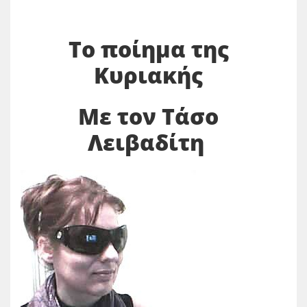
Το ποίημα της
Κυριακής
Με τον Τάσο
Λειβαδίτη