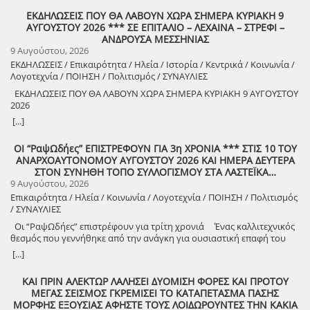
ΕΚΔΗΛΩΣΕΙΣ ΠΟΥ ΘΑ ΛΑΒΟΥΝ ΧΩΡΑ ΣΗΜΕΡΑ ΚΥΡΙΑΚΗ 9
ΑΥΓΟΥΣΤΟΥ 2026 *** ΣΕ ΕΠΙΤΑΛΙΟ – ΛΕΧΑΙΝΑ – ΣΤΡΕΦΙ –
ΑΝΔΡΟΥΣΑ ΜΕΣΣΗΝΙΑΣ
9 Αυγούστου, 2026
ΕΚΔΗΛΩΣΕΙΣ / Επικαιρότητα / Ηλεία / Ιστορία / Κεντρικά / Κοινωνία /
Λογοτεχνία / ΠΟΙΗΣΗ / Πολιτισμός / ΣΥΝΑΥΛΙΕΣ
ΕΚΔΗΛΩΣΕΙΣ ΠΟΥ ΘΑ ΛΑΒΟΥΝ ΧΩΡΑ ΣΗΜΕΡΑ ΚΥΡΙΑΚΗ 9 ΑΥΓΟΥΣΤΟΥ
2026
8888888888888888888888888888888888888888888888888888888888888
[...]
8888888888888888888888888888888888888888888888888888888888888
ΟΙ “ΡαψΩδήες” ΕΠΙΣΤΡΕΦΟΥΝ ΓΙΑ 3η ΧΡΟΝΙΑ *** ΣΤΙΣ 10 ΤΟΥ
ΑΝΑΡΧΟΑΥΤΟΝΟΜΟΥ ΑΥΓΟΥΣΤΟΥ 2026 ΚΑΙ ΗΜΕΡΑ ΔΕΥΤΕΡΑ
8888888888888888888888888888888888888888888888888888888888888
ΣΤΟΝ ΣΥΝΗΘΗ ΤΟΠΟ ΣΥΛΛΟΓΙΣΜΟΥ ΣΤΑ ΛΑΣΤΕΪΚΑ…
9 Αυγούστου, 2026
Επικαιρότητα / Ηλεία / Κοινωνία / Λογοτεχνία / ΠΟΙΗΣΗ / Πολιτισμός
/ ΣΥΝΑΥΛΙΕΣ
Οι “ΡαψΩδήες” επιστρέφουν για τρίτη χρονιά Ένας καλλιτεχνικός
θεσμός που γεννήθηκε από την ανάγκη για ουσιαστική επαφή του
ανθρώπου, με τον λόγο και την μουσική. Πιστοί στο όραμά μας για
[...]
συμμετοχική καλλιτεχνική έκφραση, συνεχίζουμε να βλέπουμε τον
θεατή όχι ως παθητικό δέκτη, αλλά ως συνοδοιπόρο. Οι “ΡαψΩδήες”
ΚΑΙ ΠΡΙΝ ΑΛΕΚΤΩΡ ΛΑΛΗΣΕΙ ΔΥΟΜΙΣΗ ΦΟΡΕΣ ΚΑΙ ΠΡΟΤΟΥ
ευελπιστούμε να είναι μια συνάντηση ανθρώπων, μια κοινή ανάσα,
ΜΕΓΑΣ ΣΕΙΣΜΟΣ ΓΚΡΕΜΙΣΕΙ ΤΟ ΚΑΤΑΠΕΤΑΣΜΑ ΠΑΣΗΣ
μια υπενθύμιση ότι ο πολιτισμός γεννιέται εκεί όπου μοιραζόμαστε,
ΜΟΡΦΗΣ ΕΞΟΥΣΙΑΣ ΑΦΗΣΤΕ ΤΟΥΣ ΛΟΙΔΩΡΟΥΝΤΕΣ ΤΗΝ ΚΑΚΙΑ
ακούμε και δημιουργούμε μαζί. Την Δευτέρα 10 Αυγούστου, στις