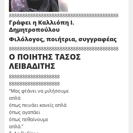
88888888888888888888888888888888888888888
Γράφει η Καλλιόπη Ι.
Δημητροπούλου
Φιλόλογος, ποιήτρια, συγγραφέας
88888888888888888888888888888888888888888
Ο ΠΟΙΗΤΗΣ ΤΑΣΟΣ
ΛΕΙΒΑΔΙΤΗΣ
8888888888888888888
8888888888888888888
“Μας φτάνει να μιλήσουμε
απλά
όπως πεινάει κανείς απλά
όπως αγαπάει
όπως πεθαίνουμε
απλά.”