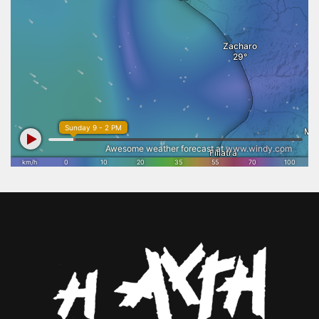
αναπτυξιακό πυλώνα. Ο Επικούριος Απόλλωνας μπορεί να
αποτελέσει σημείο αναφοράς για τον ποιοτικό τουρισμό, την
εξωστρέφεια της Ηλείας και τη δημιουργία νέων ευκαιριών για την
τοπική οικονομία. Η συγκλονιστική ανταπόκριση του κόσμου
απέδειξε ότι ο Επικούριος Απόλλωνας εξακολουθεί να συγκινεί και να
εμπνέει. Γι’ αυτό η ολοκλήρωση των εργασιών αποκατάστασης και η
απομάκρυνση του στεγάστρου δεν αποτελούν απλώς μια τεχνική
παρέμβαση, αλλά μια εθνική προτεραιότητα. Η Πολιτεία οφείλει να
επιταχύνει τις απαραίτητες διαδικασίες, ώστε η μοναδική
αρχιτεκτονική του Ναού να αναδειχθεί ξανά στο φυσικό της
περιβάλλον και να αποκτήσει τη θέση που πραγματικά της αξίζει
στον διεθνή πολιτιστικό χάρτη. Το Επιμελητήριο Ηλείας θα συνεχίσει
να στηρίζει κάθε πρωτοβουλία που συνδέει τον πολιτισμό με τη
βιώσιμη ανάπτυξη, την επιχειρηματικότητα και την εξωστρέφεια του
τόπου μας. Η προστασία και η ανάδειξη της πολιτιστικής μας
κληρονομιάς αποτελεί επένδυση στο μέλλον της Ηλείας και στις
επόμενες γενιές.».