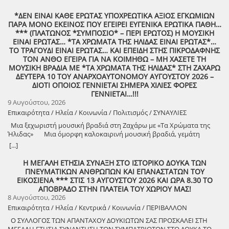
*ΔΕΝ ΕΙΝΑΙ ΚΑΘΕ ΕΡΩΤΑΣ ΥΠΟΧΡΕΩΤΙΚΑ ΑΞΙΟΣ ΕΓΚΩΜΙΩΝ
ΠΑΡΑ ΜΟΝΟ ΕΚΕΙΝΟΣ ΠΟΥ ΕΓΕΙΡΕΙ ΕΥΓΕΝΙΚΑ ΕΡΩΤΙΚΑ ΠΑΘΗ…
*** (ΠΛΑΤΩΝΟΣ *ΣΥΜΠΟΣΙΟ* – ΠΕΡΙ ΕΡΩΤΟΣ) Η ΜΟΥΣΙΚΗ
ΕΙΝΑΙ ΕΡΩΤΑΣ… *ΤΑ ΧΡΩΜΑΤΑ ΤΗΣ ΗΛΙΔΑΣ ΕΙΝΑΙ ΕΡΩΤΑΣ*…
ΤΟ ΤΡΑΓΟΥΔΙ ΕΙΝΑΙ ΕΡΩΤΑΣ… ΚΑΙ ΕΠΕΙΔΗ ΣΤΗΣ ΠΙΚΡΟΔΑΦΝΗΣ
ΤΟΝ ΑΝΘΟ ΕΓΕΙΡΑ ΓΙΑ ΝΑ ΚΟΙΜΗΘΩ – ΜΗ ΧΑΣΕΤΕ ΤΗ
ΜΟΥΣΙΚΗ ΒΡΑΔΙΑ ΜΕ *ΤΑ ΧΡΩΜΑΤΑ ΤΗΣ ΗΛΙΔΑΣ* ΣΤΗ ΖΑΧΑΡΩ
ΔΕΥΤΕΡΑ 10 ΤΟΥ ΑΝΑΡΧΟΑΥΤΟΝΟΜΟΥ ΑΥΓΟΥΣΤΟΥ 2026 –
ΔΙΟΤΙ ΟΠΟΙΟΣ ΓΕΝΝΙΕΤΑΙ ΣΗΜΕΡΑ ΧΙΛΙΕΣ ΦΟΡΕΣ
ΓΕΝΝΙΕΤΑΙ…!!!
9 Αυγούστου, 2026
Επικαιρότητα / Ηλεία / Κοινωνία / Πολιτισμός / ΣΥΝΑΥΛΙΕΣ
Μια ξεχωριστή μουσική βραδιά στη Ζαχάρω με «Τα Χρώματα της
Ήλιδας» Μια όμορφη καλοκαιρινή μουσική βραδιά, γεμάτη
μελωδίες, πολιτισμό και καλή διάθεση, διοργανώνει ο Δήμος
[...]
Ζαχάρως, στο πλαίσιο του Καλοκαιρινού Πολιτιστικού
Προγράμματος. Τη Δευτέρα 10 Αυγούστου, στις 21:30, το προαύλιο
Η ΜΕΓΑΛΗ ΕΤΗΣΙΑ ΣΥΝΑΞΗ ΣΤΟ ΙΣΤΟΡΙΚΟ ΔΟΥΚΑ ΤΩΝ
του Γυμνασίου Ζαχάρως θα γεμίσει μουσική, καθώς η Ορχήστρα «Τα
ΠΝΕΥΜΑΤΙΚΩΝ ΑΝΘΡΩΠΩΝ ΚΑΙ ΕΠΑΝΑΣΤΑΤΩΝ ΤΟΥ
Χρώματα της Ήλιδας» θα παρουσιάσει ένα ξεχωριστό μουσικό
ΕΙΚΟΣΙΕΝΑ *** ΣΤΙΣ 13 ΑΥΓΟΥΣΤΟΥ 2026 ΚΑΙ ΩΡΑ 8.30 ΤΟ
πρόγραμμα. Μια βραδιά που έρχεται να ενώσει ανθρώπους
ΑΠΟΒΡΑΔΟ ΣΤΗΝ ΠΛΑΤΕΙΑ ΤΟΥ ΧΩΡΙΟΥ ΜΑΣ!
διαφορετικών ηλικιών μέσα από τη δύναμη της μουσικής και να
8 Αυγούστου, 2026
προσφέρει σε κατοίκους και επισκέπτες μια όμορφη καλοκαιρινή
Επικαιρότητα / Ηλεία / Κεντρικά / Κοινωνία / ΠΕΡΙΒΑΛΛΟΝ
έξοδο. Ο Δήμος Ζαχάρως συνεχίζει να επενδύει στον πολιτισμό και να
Ο ΣΥΛΛΟΓΟΣ ΤΩΝ ΑΠΑΝΤΑΧΟΥ ΔΟΥΚΙΩΤΩΝ ΣΑΣ ΠΡΟΣΚΑΛΕΙ ΣΤΗ
δημιουργεί αφορμές για συνάντηση, ψυχαγωγία και συμμετοχή.