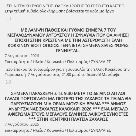
ΣΤΗΝ ΤΕΛΙΚΗ ΕΥΘΕΙΑ ΤΗΣ ΟΛΟΚΛΗΡΩΣΗΣ ΤΟ ΕΡΓΟ ΣΤΟ ΚΑΣΤΡΟ
Στην τελική ευθεία ολοκλήρωσης βρίσκεται το κρίσιμο έργο
αποκατάστασης της κατολίσθησης στην Τ.Κ. Κάστρου,
[...]
προϋπολογισμού 1,25 εκατομμυρίων ευρώ. Έπειτα από αυτοψία που
πραγματοποίησε ο Δήμαρχος Ανδραβίδας-Κυλλήνης, Γιάννης
ΜΕ ΛΑΜΨΗ ΠΑΘΟΣ ΚΑΙ ΡΥΘΜΟ ΣΗΜΕΡΑ 7 ΤΟΥ
Λέντζας, μαζί με κλιμάκιο της Τεχνικής Υπηρεσίας και εκπροσώπους
ΜΕΓΑΛΟΔΥΝΑΜΟΥ ΑΥΓΟΥΣΤΟΥ Η ΣΥΝΑΥΛΙΑ ΠΟΥ ΘΑ ΑΦΗΣΕΙ
της δημοτικής αρχής, διαπιστώθηκε πως οι παρεμβάσεις προχωρούν
ΕΠΟΧΗ ΣΤΗΝ ΚΡΕΣΤΕΝΑ ΜΕ ΤΗΝ ΑΣΤΕΡΟΦΩΤΗ ΕΛΛΗ
άμεσα και αυστηρά εντός των χρονοδιαγραμμάτων. ​Το έργο
ΚΟΚΚΙΝΟΥ ΔΙΟΤΙ ΟΠΟΙΟΣ ΓΕΝΝΙΕΤΑΙ ΣΗΜΕΡΑ ΧΙΛΙΕΣ ΦΟΡΕΣ
χρηματοδοτείται από το Εθνικό Πρόγραμμα Ανάπτυξης και στο
ΓΕΝΝΙΕΤΑΙ…
πλαίσιο των εξειδικευμένων εργασιών πραγματοποιήθηκαν
7 Αυγούστου, 2026
εκσκαφές για την απομάκρυνση των χαλαρών εδαφών,
Επικαιρότητα / Ηλεία / Κοινωνία / Πολιτισμός / ΣΥΝΑΥΛΙΕΣ
κατασκευάστηκε ισχυρός τοίχος αντιστήριξης και τοποθετήθηκε
γεωύφασμα οπλισμένης γης, και συρματοκιβώτια καθώς και
Στο έπακρο το ενδιαφέρον για τη συναυλία της Έλλης Κοκκίνου την
οπλισμένο επίχωμα με ειδικό κοκκώδες υλικό. ​Ο Δήμαρχος Γιάννης
Παρασκευή 7 Αυγούστου στις 21:30 μετά το δειλινό! Με λάμψη,
Λέντζας δήλωσε ικανοποιημένος από την εξέλιξη των εργασιών,
πάθος και ρυθμό! Στο χώρο Γιορτής Σταφίδας Κρεστένων με
[...]
στέλνοντας παράλληλα το μήνυμα για τη συνέχεια: ​«Δεν σταματάμε
διοργανωτή το Δήμο Ανδρίτσαινας-Κρεστένων Στο κατακόρυφο
εδώ. Συνεχίζουμε δυναμικά με έργα σε κάθε γωνιά του Δήμου μας.
φτάνει το ενδιαφέρον του κοινού στην Ηλεία, αλλά και γενικότερα,
ΣΗΜΕΡΑ ΠΑΡΑΣΚΕΥΗ ΣΤΙΣ 9.30 ΜΕΤΑ ΤΟ ΔΕΙΛΙΝΟ ΑΓΓΛΟΙ
Στόχος μας είναι ο Δήμος Ανδραβίδας-Κυλλήνης να παραμείνει ένα
για τη δωρεάν συναυλία της δημοφιλούς ερμηνεύτριας Έλλης
ΓΑΛΛΟΙ ΠΟΡΤΟΓΑΛΟΙ ΜΑ ΠΙΟΤΕΡΟ ΤΗΣ ΖΑΧΑΡΩΣ ΤΑ ΠΑΙΔΙΑ ΘΑ
ζωντανό εργοτάξιο δημιουργίας. Με σωστό προγραμματισμό και
Κοκκίνου, την Παρασκευή 7 Αυγούστου 2026 και ώρα 21:30, στο
ΠΑΡΟΥΣΙΑΣΟΥΝ ΜΙΑ ΩΡΑΙΑ ΜΟΥΣΙΚΗ ΒΡΑΔΙΑ *** ΔΗΜΟΣ
διεκδίκηση, δίνουμε οριστικές, σύγχρονες και ασφαλείς λύσεις,
χώρο της Γιορτής Σταφίδας Κρεστένων. Πρόκειται για μια ακόμη
ΑΝΔΡΙΤΣΑΙΝΑΣ ΖΑΧΑΡΩΣ ΚΑΛΟΚΑΙΡΙ 2026 *** ΕΝΑ ΜΕΓΑΛΟ
κάνοντας πράξη τη θωράκιση των υποδομών μας και την ουσιαστική
σημαντική εκδήλωση που προσφέρει στους πολίτες ο Δήμος
ΑΦΙΕΡΩΜΑ ΣΤΟΥΣ ΜΕΓΑΛΟΥΣ ΕΛΛΗΝΕΣ ΛΑΪΚΟΥΣ ΣΥΝΘΕΤΕΣ
προστασία των πολιτών.»
Ανδρίτσαινας-Κρεστένων, με κορυφαία πρόσωπα της Ελληνικής
*** ΣΤΗΝ ΚΕΝΤΡΙΚΗ ΠΛΑΤΕΙΑ ΖΑΧΑΡΩΣ
μουσικής σκηνής, με σκοπό την αυθεντική διασκέδαση σε μια
7 Αυγούστου, 2026
ιδιαίτερα δύσκολη περίοδο για την οικονομία στη χώρα μας. Ήδη
Επικαιρότητα / Ηλεία / Κοινωνία / Πολιτισμός / ΣΥΝΑΥΛΙΕΣ
μεγάλος αριθμός κατοίκων, ετεροδημοτών αλλά και επισκεπτών