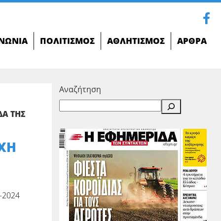
ΝΩΝΊΑ
ΠΟΛΙΤΙΣΜΌΣ
ΑΘΛΗΤΙΣΜΌΣ
ΆΡΘΡΑ
Αναζήτηση
ΔΑ ΤΗΣ
ΟΧΗ
-2024