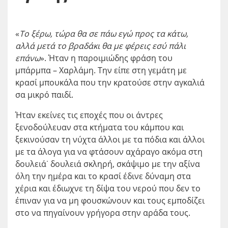
«
Το ξέρω, τώρα θα σε πάω εγώ προς τα κάτω,
αλλά μετά το βραδάκι θα με φέρεις εσύ πάλι
επάνω
». Ήταν η παροιμιώδης φράση του
μπάρμπα – Χαρλάμη. Την είπε στη γεμάτη με
κρασί μπουκάλα που την κρατούσε στην αγκαλιά
σα μικρό παιδί.
Ήταν εκείνες τις εποχές που οι άντρες
ξενοδούλευαν στα κτήματα του κάμπου και
ξεκινούσαν τη νύχτα άλλοι με τα πόδια και άλλοι
με τα άλογα για να φτάσουν αχάραγο ακόμα στη
δουλειά˙ δουλειά σκληρή, σκάψιμο με την αξίνα
όλη την ημέρα και το κρασί έδινε δύναμη στα
χέρια και έδιωχνε τη δίψα του νερού που δεν το
έπιναν για να μη φουσκώνουν και τους εμποδίζει
στο να πηγαίνουν γρήγορα στην αράδα τους.