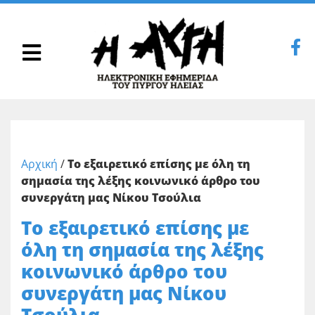
Αρχική
/
Το εξαιρετικό επίσης με όλη τη
σημασία της λέξης κοινωνικό άρθρο του
συνεργάτη μας Νίκου Τσούλια
Το εξαιρετικό επίσης με
όλη τη σημασία της λέξης
κοινωνικό άρθρο του
συνεργάτη μας Νίκου