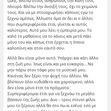
ζωής. Βλέπω στους ανθρώπους την καλή τους
πλευρά. Βλέπω την άνοιξή τους, όχι το χειμώνα
τους. Και να με στεναχωρήσει κάποιος εγώ το
ξεχνώ αμέσως. Άλλωστε άμα σε δει κι ο άλλος
που συμπεριφέρεσαι έτσι, γίνεται κι αυτός
καλύτερος. Αυτό μου λέει η εμπειρία μου. Το
καλό το μαθαίνεις να το κάνεις και μετά πάει
μόνο του και κάπως έτσι έρχεται η όποια
καλοσύνη και στον εαυτό σου.
Αλλά δεν είναι μόνο αυτό. Υπάρχει και κάτι άλλο
στη ζωή μου. Ίσως είναι και μια ευκαιρία… Να
μην πάρω στον τάφο μου το μυστικό μου.
Κανένας δεν ξέρει την ψυχή του άλλου. Με
βλέπουν όλοι ευδιάθετο και χαρούμενο, αλλά
δεν είναι μόνο έτσι τα πράγματα.
Συμπεριφέρομαι έτσι για να ξεχνάω το μεγάλο
βάσανο της ζωής μου. Δυο – τρεις στενοί φίλοι
μου το ξέρουν αλλά θα στο πω κι εσένα˙ εσύ με