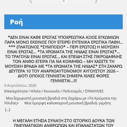
Ροή
*ΔΕΝ ΕΙΝΑΙ ΚΑΘΕ ΕΡΩΤΑΣ ΥΠΟΧΡΕΩΤΙΚΑ ΑΞΙΟΣ ΕΓΚΩΜΙΩΝ
ΠΑΡΑ ΜΟΝΟ ΕΚΕΙΝΟΣ ΠΟΥ ΕΓΕΙΡΕΙ ΕΥΓΕΝΙΚΑ ΕΡΩΤΙΚΑ ΠΑΘΗ…
*** (ΠΛΑΤΩΝΟΣ *ΣΥΜΠΟΣΙΟ* – ΠΕΡΙ ΕΡΩΤΟΣ) Η ΜΟΥΣΙΚΗ
ΕΙΝΑΙ ΕΡΩΤΑΣ… *ΤΑ ΧΡΩΜΑΤΑ ΤΗΣ ΗΛΙΔΑΣ ΕΙΝΑΙ ΕΡΩΤΑΣ*…
ΤΟ ΤΡΑΓΟΥΔΙ ΕΙΝΑΙ ΕΡΩΤΑΣ… ΚΑΙ ΕΠΕΙΔΗ ΣΤΗΣ ΠΙΚΡΟΔΑΦΝΗΣ
ΤΟΝ ΑΝΘΟ ΕΓΕΙΡΑ ΓΙΑ ΝΑ ΚΟΙΜΗΘΩ – ΜΗ ΧΑΣΕΤΕ ΤΗ
ΜΟΥΣΙΚΗ ΒΡΑΔΙΑ ΜΕ *ΤΑ ΧΡΩΜΑΤΑ ΤΗΣ ΗΛΙΔΑΣ* ΣΤΗ ΖΑΧΑΡΩ
ΔΕΥΤΕΡΑ 10 ΤΟΥ ΑΝΑΡΧΟΑΥΤΟΝΟΜΟΥ ΑΥΓΟΥΣΤΟΥ 2026 –
ΔΙΟΤΙ ΟΠΟΙΟΣ ΓΕΝΝΙΕΤΑΙ ΣΗΜΕΡΑ ΧΙΛΙΕΣ ΦΟΡΕΣ
ΓΕΝΝΙΕΤΑΙ…!!!
9 Αυγούστου, 2026
Επικαιρότητα / Ηλεία / Κοινωνία / Πολιτισμός / ΣΥΝΑΥΛΙΕΣ
Μια ξεχωριστή μουσική βραδιά στη Ζαχάρω με «Τα Χρώματα της
Ήλιδας» Μια όμορφη καλοκαιρινή μουσική βραδιά, γεμάτη
μελωδίες, πολιτισμό και καλή διάθεση, διοργανώνει ο Δήμος
[...]
Ζαχάρως, στο πλαίσιο του Καλοκαιρινού Πολιτιστικού
Προγράμματος. Τη Δευτέρα 10 Αυγούστου, στις 21:30, το προαύλιο
Η ΜΕΓΑΛΗ ΕΤΗΣΙΑ ΣΥΝΑΞΗ ΣΤΟ ΙΣΤΟΡΙΚΟ ΔΟΥΚΑ ΤΩΝ
του Γυμνασίου Ζαχάρως θα γεμίσει μουσική, καθώς η Ορχήστρα «Τα
ΠΝΕΥΜΑΤΙΚΩΝ ΑΝΘΡΩΠΩΝ ΚΑΙ ΕΠΑΝΑΣΤΑΤΩΝ ΤΟΥ
Χρώματα της Ήλιδας» θα παρουσιάσει ένα ξεχωριστό μουσικό