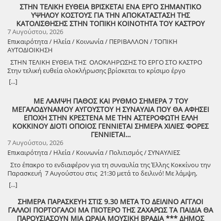
ΣΤΗΝ ΤΕΛΙΚΗ ΕΥΘΕΙΑ ΒΡΙΣΚΕΤΑΙ ΕΝΑ ΕΡΓΟ ΣΗΜΑΝΤΙΚΟ
συμμετοχής στο γλέντι: 10 ευρώ ανά άτομο.
ΥΨΗΛΟΥ ΚΟΣΤΟΥΣ ΓΙΑ ΤΗΝ ΑΠΟΚΑΤΑΣΤΑΣΗ ΤΗΣ
ΚΑΤΟΛΙΣΘΗΣΗΣ ΣΤΗΝ ΤΟΠΙΚΗ ΚΟΙΝΟΤΗΤΑ ΤΟΥ ΚΑΣΤΡΟΥ
7 Αυγούστου, 2026
Επικαιρότητα / Ηλεία / Κοινωνία / ΠΕΡΙΒΑΛΛΟΝ / ΤΟΠΙΚΗ
ΑΥΤΟΔΙΟΙΚΗΣΗ
ΣΤΗΝ ΤΕΛΙΚΗ ΕΥΘΕΙΑ ΤΗΣ ΟΛΟΚΛΗΡΩΣΗΣ ΤΟ ΕΡΓΟ ΣΤΟ ΚΑΣΤΡΟ
Στην τελική ευθεία ολοκλήρωσης βρίσκεται το κρίσιμο έργο
αποκατάστασης της κατολίσθησης στην Τ.Κ. Κάστρου,
[...]
προϋπολογισμού 1,25 εκατομμυρίων ευρώ. Έπειτα από αυτοψία που
πραγματοποίησε ο Δήμαρχος Ανδραβίδας-Κυλλήνης, Γιάννης
ΜΕ ΛΑΜΨΗ ΠΑΘΟΣ ΚΑΙ ΡΥΘΜΟ ΣΗΜΕΡΑ 7 ΤΟΥ
Λέντζας, μαζί με κλιμάκιο της Τεχνικής Υπηρεσίας και εκπροσώπους
ΜΕΓΑΛΟΔΥΝΑΜΟΥ ΑΥΓΟΥΣΤΟΥ Η ΣΥΝΑΥΛΙΑ ΠΟΥ ΘΑ ΑΦΗΣΕΙ
της δημοτικής αρχής, διαπιστώθηκε πως οι παρεμβάσεις προχωρούν
ΕΠΟΧΗ ΣΤΗΝ ΚΡΕΣΤΕΝΑ ΜΕ ΤΗΝ ΑΣΤΕΡΟΦΩΤΗ ΕΛΛΗ
άμεσα και αυστηρά εντός των χρονοδιαγραμμάτων. ​Το έργο
ΚΟΚΚΙΝΟΥ ΔΙΟΤΙ ΟΠΟΙΟΣ ΓΕΝΝΙΕΤΑΙ ΣΗΜΕΡΑ ΧΙΛΙΕΣ ΦΟΡΕΣ
χρηματοδοτείται από το Εθνικό Πρόγραμμα Ανάπτυξης και στο
ΓΕΝΝΙΕΤΑΙ…
πλαίσιο των εξειδικευμένων εργασιών πραγματοποιήθηκαν
7 Αυγούστου, 2026
εκσκαφές για την απομάκρυνση των χαλαρών εδαφών,
Επικαιρότητα / Ηλεία / Κοινωνία / Πολιτισμός / ΣΥΝΑΥΛΙΕΣ
κατασκευάστηκε ισχυρός τοίχος αντιστήριξης και τοποθετήθηκε
γεωύφασμα οπλισμένης γης, και συρματοκιβώτια καθώς και
Στο έπακρο το ενδιαφέρον για τη συναυλία της Έλλης Κοκκίνου την
οπλισμένο επίχωμα με ειδικό κοκκώδες υλικό. ​Ο Δήμαρχος Γιάννης
Παρασκευή 7 Αυγούστου στις 21:30 μετά το δειλινό! Με λάμψη,
Λέντζας δήλωσε ικανοποιημένος από την εξέλιξη των εργασιών,
πάθος και ρυθμό! Στο χώρο Γιορτής Σταφίδας Κρεστένων με
[...]
στέλνοντας παράλληλα το μήνυμα για τη συνέχεια: ​«Δεν σταματάμε
διοργανωτή το Δήμο Ανδρίτσαινας-Κρεστένων Στο κατακόρυφο
εδώ. Συνεχίζουμε δυναμικά με έργα σε κάθε γωνιά του Δήμου μας.
φτάνει το ενδιαφέρον του κοινού στην Ηλεία, αλλά και γενικότερα,
ΣΗΜΕΡΑ ΠΑΡΑΣΚΕΥΗ ΣΤΙΣ 9.30 ΜΕΤΑ ΤΟ ΔΕΙΛΙΝΟ ΑΓΓΛΟΙ
Στόχος μας είναι ο Δήμος Ανδραβίδας-Κυλλήνης να παραμείνει ένα
για τη δωρεάν συναυλία της δημοφιλούς ερμηνεύτριας Έλλης
ΓΑΛΛΟΙ ΠΟΡΤΟΓΑΛΟΙ ΜΑ ΠΙΟΤΕΡΟ ΤΗΣ ΖΑΧΑΡΩΣ ΤΑ ΠΑΙΔΙΑ ΘΑ
ζωντανό εργοτάξιο δημιουργίας. Με σωστό προγραμματισμό και
Κοκκίνου, την Παρασκευή 7 Αυγούστου 2026 και ώρα 21:30, στο
ΠΑΡΟΥΣΙΑΣΟΥΝ ΜΙΑ ΩΡΑΙΑ ΜΟΥΣΙΚΗ ΒΡΑΔΙΑ *** ΔΗΜΟΣ