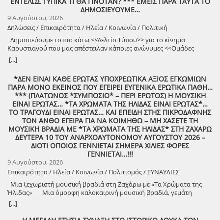
ΕΝΤΕΛΩΣ ΤΥΠΙΚΑ ΤΙ ΘΑ ΓΙΝΟΤΑΝ? *** ΕΜΕΙΣ ΠΑΡΑ ΤΑΥΤΑ ΤΟ
ΔΗΜΟΣΙΕΥΟΥΜΕ…
9 Αυγούστου, 2026
Δηλώσεις / Επικαιρότητα / Ηλεία / Κοινωνία / Πολιτική
Δημοσιεύουμε το πιο κάτω <<Δελτίο Τύπου>> για το κίνημα
Καρυστιανού που μας απέστειλαν κάποιες ανώνυμες <<Ομάδες
Πολιτών>>!
[...]
*ΔΕΝ ΕΙΝΑΙ ΚΑΘΕ ΕΡΩΤΑΣ ΥΠΟΧΡΕΩΤΙΚΑ ΑΞΙΟΣ ΕΓΚΩΜΙΩΝ
ΠΑΡΑ ΜΟΝΟ ΕΚΕΙΝΟΣ ΠΟΥ ΕΓΕΙΡΕΙ ΕΥΓΕΝΙΚΑ ΕΡΩΤΙΚΑ ΠΑΘΗ…
*** (ΠΛΑΤΩΝΟΣ *ΣΥΜΠΟΣΙΟ* – ΠΕΡΙ ΕΡΩΤΟΣ) Η ΜΟΥΣΙΚΗ
ΕΙΝΑΙ ΕΡΩΤΑΣ… *ΤΑ ΧΡΩΜΑΤΑ ΤΗΣ ΗΛΙΔΑΣ ΕΙΝΑΙ ΕΡΩΤΑΣ*…
ΤΟ ΤΡΑΓΟΥΔΙ ΕΙΝΑΙ ΕΡΩΤΑΣ… ΚΑΙ ΕΠΕΙΔΗ ΣΤΗΣ ΠΙΚΡΟΔΑΦΝΗΣ
ΤΟΝ ΑΝΘΟ ΕΓΕΙΡΑ ΓΙΑ ΝΑ ΚΟΙΜΗΘΩ – ΜΗ ΧΑΣΕΤΕ ΤΗ
ΜΟΥΣΙΚΗ ΒΡΑΔΙΑ ΜΕ *ΤΑ ΧΡΩΜΑΤΑ ΤΗΣ ΗΛΙΔΑΣ* ΣΤΗ ΖΑΧΑΡΩ
ΔΕΥΤΕΡΑ 10 ΤΟΥ ΑΝΑΡΧΟΑΥΤΟΝΟΜΟΥ ΑΥΓΟΥΣΤΟΥ 2026 –
ΔΙΟΤΙ ΟΠΟΙΟΣ ΓΕΝΝΙΕΤΑΙ ΣΗΜΕΡΑ ΧΙΛΙΕΣ ΦΟΡΕΣ
ΓΕΝΝΙΕΤΑΙ…!!!
9 Αυγούστου, 2026
Επικαιρότητα / Ηλεία / Κοινωνία / Πολιτισμός / ΣΥΝΑΥΛΙΕΣ
Μια ξεχωριστή μουσική βραδιά στη Ζαχάρω με «Τα Χρώματα της
Ήλιδας» Μια όμορφη καλοκαιρινή μουσική βραδιά, γεμάτη
μελωδίες, πολιτισμό και καλή διάθεση, διοργανώνει ο Δήμος
[...]
Ζαχάρως, στο πλαίσιο του Καλοκαιρινού Πολιτιστικού
Προγράμματος. Τη Δευτέρα 10 Αυγούστου, στις 21:30, το προαύλιο