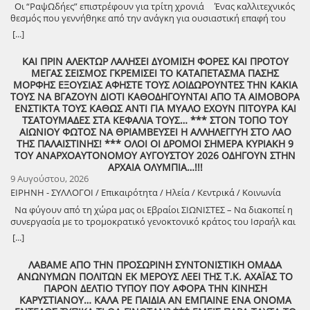
Οι “ΡαψΩδήες” επιστρέφουν για τρίτη χρονιά Ένας καλλιτεχνικός
θεσμός που γεννήθηκε από την ανάγκη για ουσιαστική επαφή του
ανθρώπου, με τον λόγο και την μουσική. Πιστοί στο όραμά μας για
[...]
συμμετοχική καλλιτεχνική έκφραση, συνεχίζουμε να βλέπουμε τον
θεατή όχι ως παθητικό δέκτη, αλλά ως συνοδοιπόρο. Οι “ΡαψΩδήες”
ΚΑΙ ΠΡΙΝ ΑΛΕΚΤΩΡ ΛΑΛΗΣΕΙ ΔΥΟΜΙΣΗ ΦΟΡΕΣ ΚΑΙ ΠΡΟΤΟΥ
ευελπιστούμε να είναι μια συνάντηση ανθρώπων, μια κοινή ανάσα,
ΜΕΓΑΣ ΣΕΙΣΜΟΣ ΓΚΡΕΜΙΣΕΙ ΤΟ ΚΑΤΑΠΕΤΑΣΜΑ ΠΑΣΗΣ
μια υπενθύμιση ότι ο πολιτισμός γεννιέται εκεί όπου μοιραζόμαστε,
ΜΟΡΦΗΣ ΕΞΟΥΣΙΑΣ ΑΦΗΣΤΕ ΤΟΥΣ ΛΟΙΔΩΡΟΥΝΤΕΣ ΤΗΝ ΚΑΚΙΑ
ακούμε και δημιουργούμε μαζί. Την Δευτέρα 10 Αυγούστου, στις
ΤΟΥΣ ΝΑ ΒΓΑΖΟΥΝ ΔΙΟΤΙ ΚΑΘΟΔΗΓΟΥΝΤΑΙ ΑΠΟ ΤΑ ΑΙΜΟΒΟΡΑ
21:00 , στήνουμε ξανά ένα Συμπόσιον Τέχνης, με «Ιστορίες και
ΕΝΣΤΙΚΤΑ ΤΟΥΣ ΚΑΘΩΣ ΑΝΤΙ ΓΙΑ ΜΥΑΛΟ ΕΧΟΥΝ ΠΙΤΟΥΡΑ ΚΑΙ
Τραγούδια» , στον ξεχωριστό χώρο της πέτρινης εκκλησίας στα
ΤΣΑΤΟΥΜΑΔΕΣ ΣΤΑ ΚΕΦΑΛΙΑ ΤΟΥΣ… *** ΣΤΟΝ ΤΟΠΟ ΤΟΥ
Λαστέικα. Σας περιμένουμε κοντά μας! Γιάννης Κορίζης – Δημήτρης
ΑΙΩΝΙΟΥ ΦΩΤΟΣ ΝΑ ΘΡΙΑΜΒΕΥΣΕΙ Η ΑΛΛΗΛΕΓΓΥΗ ΣΤΟ ΛΑΟ
Κορίζης Με την υποστήριξη του Δήμος Πύργου / Municipality Of
ΤΗΣ ΠΑΛΑΙΣΤΙΝΗΣ! *** ΟΛΟΙ ΟΙ ΔΡΟΜΟΙ ΣΗΜΕΡΑ ΚΥΡΙΑΚΗ 9
Pyrgos 2024 -2028
ΤΟΥ ΑΝΑΡΧΟΑΥΤΟΝΟΜΟΥ ΑΥΓΟΥΣΤΟΥ 2026 ΟΔΗΓΟΥΝ ΣΤΗΝ
ΑΡΧΑΙΑ ΟΛΥΜΠΙΑ…!!!
9 Αυγούστου, 2026
ΕΙΡΗΝΗ - ΣΥΛΛΟΓΟΙ / Επικαιρότητα / Ηλεία / Κεντρικά / Κοινωνία
Να φύγουν από τη χώρα μας οι Εβραίοι ΣΙΩΝΙΣΤΕΣ – Να διακοπεί η
συνεργασία με το τρομοκρατικό γενοκτονικό κράτος του Ισραήλ και
φέρτε πίσω στην Ελλάδα από τη Σαουδική Αραβία τους ελληνικούς
[...]
patriot!!
ΛΑΒΑΜΕ ΑΠΟ ΤΗΝ ΠΡΟΣΩΡΙΝΗ ΣΥΝΤΟΝΙΣΤΙΚΗ ΟΜΑΔΑ
ΑΝΩΝΥΜΩΝ ΠΟΛΙΤΩΝ ΕΚ ΜΕΡΟΥΣ ΛΕΕΙ ΤΗΣ Τ.Κ. ΑΧΑΪΑΣ ΤΟ
ΠΑΡΟΝ ΔΕΛΤΙΟ ΤΥΠΟΥ ΠΟΥ ΑΦΟΡΑ ΤΗΝ ΚΙΝΗΣΗ
ΚΑΡΥΣΤΙΑΝΟΥ… ΚΑΛΑ ΡΕ ΠΑΙΔΙΑ ΑΝ ΕΜΠΑΙΝΕ ΕΝΑ ΟΝΟΜΑ