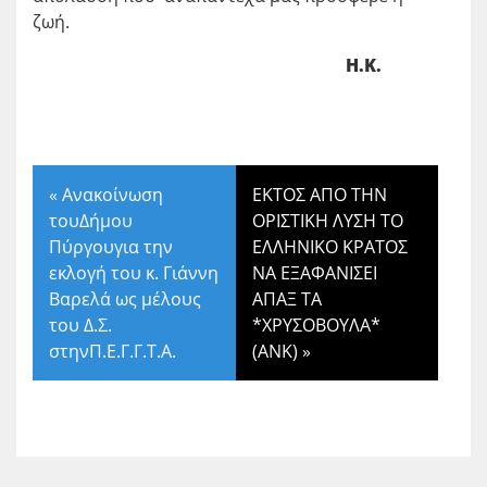
ζωή.
Η.Κ.
«
Ανακοίνωση
ΕΚΤΟΣ ΑΠΟ ΤΗΝ
τουΔήμου
ΟΡΙΣΤΙΚΗ ΛΥΣΗ ΤΟ
Πύργουγια την
ΕΛΛΗΝΙΚΟ ΚΡΑΤΟΣ
εκλογή του κ. Γιάννη
ΝΑ ΕΞΑΦΑΝΙΣΕΙ
Βαρελά ως μέλους
ΑΠΑΞ ΤΑ
του Δ.Σ.
*ΧΡΥΣΟΒΟΥΛΑ*
στηνΠ.Ε.Γ.Γ.Τ.Α.
(ΑΝΚ)
»