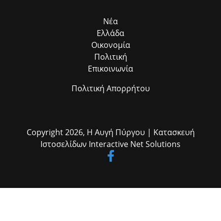
το πεδίο. Η συλλογική αυτή προσπάθεια αποδεικνύει στην πράξη ότι
η ομαδική δουλειά φέρνει απτά αποτελέσματα για όλους τους
Νέα
δημότες μας.»
Ελλάδα
Οικονομία
Πολιτική
Επικοινωνία
Πολιτική Απορρήτου
Copyright 2026,
Η Αυγή Πύργου
| Κατασκευή
Ιστοσελίδων
Interactive Net Solutions