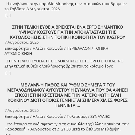
την πολιτιστική εκδήλωση είναι ελεύθερη. Μετά το πέρας της
Η αναβίωση στην παραλία Μυρσίνης των ιστορικών ιπποδρομιών
εκδήλωσης, σας προσκαλούμε να διασκεδάσουμε όλοι μαζί με
το Σάββατο 8 Αυγούστου 2026
ζωντανή παραδοσιακή μουσική από τη μουσική ομάδα του
[...]
Λύσανδρου Παναγόπουλου, σε μια βραδιά γεμάτη κέφι, χορό και
γεύσεις. Θα προσφερθούν παραδοσιακά εδέσματα. Πρόσκληση
ΣΤΗΝ ΤΕΛΙΚΗ ΕΥΘΕΙΑ ΒΡΙΣΚΕΤΑΙ ΕΝΑ ΕΡΓΟ ΣΗΜΑΝΤΙΚΟ
συμμετοχής στο γλέντι: 10 ευρώ ανά άτομο.
ΥΨΗΛΟΥ ΚΟΣΤΟΥΣ ΓΙΑ ΤΗΝ ΑΠΟΚΑΤΑΣΤΑΣΗ ΤΗΣ
ΚΑΤΟΛΙΣΘΗΣΗΣ ΣΤΗΝ ΤΟΠΙΚΗ ΚΟΙΝΟΤΗΤΑ ΤΟΥ ΚΑΣΤΡΟΥ
7 Αυγούστου, 2026
Επικαιρότητα / Ηλεία / Κοινωνία / ΠΕΡΙΒΑΛΛΟΝ / ΤΟΠΙΚΗ
ΑΥΤΟΔΙΟΙΚΗΣΗ
ΣΤΗΝ ΤΕΛΙΚΗ ΕΥΘΕΙΑ ΤΗΣ ΟΛΟΚΛΗΡΩΣΗΣ ΤΟ ΕΡΓΟ ΣΤΟ ΚΑΣΤΡΟ
Στην τελική ευθεία ολοκλήρωσης βρίσκεται το κρίσιμο έργο
αποκατάστασης της κατολίσθησης στην Τ.Κ. Κάστρου,
[...]
προϋπολογισμού 1,25 εκατομμυρίων ευρώ. Έπειτα από αυτοψία που
πραγματοποίησε ο Δήμαρχος Ανδραβίδας-Κυλλήνης, Γιάννης
ΜΕ ΛΑΜΨΗ ΠΑΘΟΣ ΚΑΙ ΡΥΘΜΟ ΣΗΜΕΡΑ 7 ΤΟΥ
Λέντζας, μαζί με κλιμάκιο της Τεχνικής Υπηρεσίας και εκπροσώπους
ΜΕΓΑΛΟΔΥΝΑΜΟΥ ΑΥΓΟΥΣΤΟΥ Η ΣΥΝΑΥΛΙΑ ΠΟΥ ΘΑ ΑΦΗΣΕΙ
της δημοτικής αρχής, διαπιστώθηκε πως οι παρεμβάσεις προχωρούν
ΕΠΟΧΗ ΣΤΗΝ ΚΡΕΣΤΕΝΑ ΜΕ ΤΗΝ ΑΣΤΕΡΟΦΩΤΗ ΕΛΛΗ
άμεσα και αυστηρά εντός των χρονοδιαγραμμάτων. ​Το έργο
ΚΟΚΚΙΝΟΥ ΔΙΟΤΙ ΟΠΟΙΟΣ ΓΕΝΝΙΕΤΑΙ ΣΗΜΕΡΑ ΧΙΛΙΕΣ ΦΟΡΕΣ
χρηματοδοτείται από το Εθνικό Πρόγραμμα Ανάπτυξης και στο
ΓΕΝΝΙΕΤΑΙ…
πλαίσιο των εξειδικευμένων εργασιών πραγματοποιήθηκαν
7 Αυγούστου, 2026
εκσκαφές για την απομάκρυνση των χαλαρών εδαφών,
Επικαιρότητα / Ηλεία / Κοινωνία / Πολιτισμός / ΣΥΝΑΥΛΙΕΣ
κατασκευάστηκε ισχυρός τοίχος αντιστήριξης και τοποθετήθηκε
γεωύφασμα οπλισμένης γης, και συρματοκιβώτια καθώς και
Στο έπακρο το ενδιαφέρον για τη συναυλία της Έλλης Κοκκίνου την
οπλισμένο επίχωμα με ειδικό κοκκώδες υλικό. ​Ο Δήμαρχος Γιάννης
Παρασκευή 7 Αυγούστου στις 21:30 μετά το δειλινό! Με λάμψη,
Λέντζας δήλωσε ικανοποιημένος από την εξέλιξη των εργασιών,
πάθος και ρυθμό! Στο χώρο Γιορτής Σταφίδας Κρεστένων με