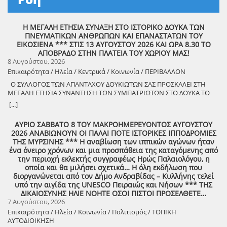
Η ΜΕΓΑΛΗ ΕΤΗΣΙΑ ΣΥΝΑΞΗ ΣΤΟ ΙΣΤΟΡΙΚΟ ΔΟΥΚΑ ΤΩΝ
ΠΝΕΥΜΑΤΙΚΩΝ ΑΝΘΡΩΠΩΝ ΚΑΙ ΕΠΑΝΑΣΤΑΤΩΝ ΤΟΥ
ΕΙΚΟΣΙΕΝΑ *** ΣΤΙΣ 13 ΑΥΓΟΥΣΤΟΥ 2026 ΚΑΙ ΩΡΑ 8.30 ΤΟ
ΑΠΟΒΡΑΔΟ ΣΤΗΝ ΠΛΑΤΕΙΑ ΤΟΥ ΧΩΡΙΟΥ ΜΑΣ!
8 Αυγούστου, 2026
Επικαιρότητα / Ηλεία / Κεντρικά / Κοινωνία / ΠΕΡΙΒΑΛΛΟΝ
Ο ΣΥΛΛΟΓΟΣ ΤΩΝ ΑΠΑΝΤΑΧΟΥ ΔΟΥΚΙΩΤΩΝ ΣΑΣ ΠΡΟΣΚΑΛΕΙ ΣΤΗ
ΜΕΓΑΛΗ ΕΤΗΣΙΑ ΣΥΝΑΝΤΗΣΗ ΤΩΝ ΣΥΜΠΑΤΡΙΩΤΩΝ ΣΤΟ ΔΟΥΚΑ ΤΟ
ΑΘΑΝΑΤΟ! Μεγάλη η χαρά η δική μας για το ριζιμιό μας και για
[...]
τον επαναστάτη πρόγονό μας που πολέμησε με το σπαθί στο χέρι
στο Πούσι τους Τουρκαλβανούς και είχε και μπαρουτόμυλο για τα
ΑΥΡΙΟ ΣΑΒΒΑΤΟ 8 ΤΟΥ ΜΑΚΡΟΗΜΕΡΕΥΟΝΤΟΣ ΑΥΓΟΥΣΤΟΥ
κανόνια του αγώνα! ΦΩΤΟΓΡΑΦΙΕΣ ΚΑΙ ΠΡΟΣΚΛΗΣΗ ΓΙΑ ΤΟ
2026 ΑΝΑΒΙΩΝΟΥΝ ΟΙ ΠΑΛΑΙ ΠΟΤΕ ΙΣΤΟΡΙΚΕΣ ΙΠΠΟΔΡΟΜΙΕΣ
ΣΥΝΑΠΑΝΤΗΜΑ (Πατήστε πάνω στο σύνδεσμο για να ανοίξει το
ΤΗΣ ΜΥΡΣΙΝΗΣ *** Η αναβίωση των ιππικών αγώνων ήταν
αρχείο) Ο Σύλλογος των απανταχού Δουκιωτών σάς προσκαλεί στην
ένα όνειρο χρόνων και μια προσπάθεια της καταγόμενης από
εκδήλωση που θα πραγματοποιηθεί στο χωριό μας, το ΔΟΥΚΑ, σε
την περιοχή εκλεκτής συγγραφέως Ηρώς Παλαιολόγου, η
συνδιοργάνωση με τον Δήμο Αρχαίας Ολυμπίας, στις 13 Αυγούστου,
οποία και θα μιλήσει σχετικά… Η όλη εκδήλωση που
ημέρα Πέμπτη και ώρα 8:30 μ.μ., στην πλατεία του χωριού με θέμα:
διοργανώνεται από τον Δήμο Ανδραβίδας – Κυλλήνης τελεί
«Άυλη πολιτιστική κληρονομιά: Eκφράσεις, Δράσεις Διαφύλαξης και
υπό την αιγίδα της UNESCO Πειραιώς και Νήσων *** ΤΗΣ
Προοπτικές στην Ηλεία» Oμιλητές: – Διομήδης Τόλιος, Διεύθυνση
ΔΙΚΑΙΟΣΥΝΗΣ ΗΛΙΕ ΝΟΗΤΕ ΟΣΟΙ ΠΙΣΤΟΙ ΠΡΟΣΕΛΘΕΤΕ…
Νεότερης Πολιτιστικής Κληρονομιάς ΥΠΠΟ-Σύλλογος Διβριωτών
7 Αυγούστου, 2026
Αθήνας – Γωγώ Κανελλοπούλου, εκπαιδευτικός – Νίκος
Επικαιρότητα / Ηλεία / Κοινωνία / Πολιτισμός / ΤΟΠΙΚΗ
Σιάκκουλης, Πρόεδρος eco action Νεμούτας Θα ακολουθήσoυν
ΑΥΤΟΔΙΟΙΚΗΣΗ
χοροί της Ηλείας από το Λύκειο Ελληνίδων Πύργου Η είσοδος για